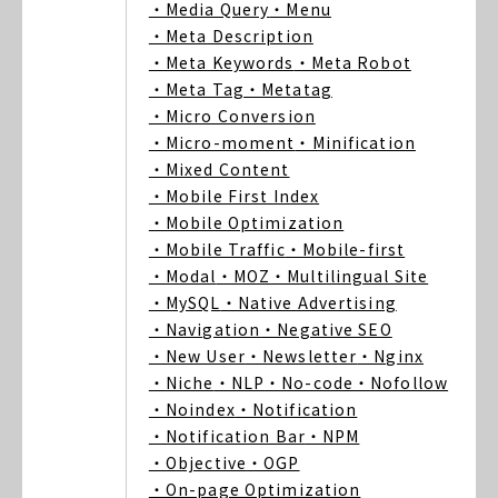
・Media Query
・Menu
・Meta Description
・Meta Keywords
・Meta Robot
・Meta Tag
・Metatag
・Micro Conversion
・Micro-moment
・Minification
・Mixed Content
・Mobile First Index
・Mobile Optimization
・Mobile Traffic
・Mobile-first
・Modal
・MOZ
・Multilingual Site
・MySQL
・Native Advertising
・Navigation
・Negative SEO
・New User
・Newsletter
・Nginx
・Niche
・NLP
・No-code
・Nofollow
・Noindex
・Notification
・Notification Bar
・NPM
・Objective
・OGP
・On-page Optimization