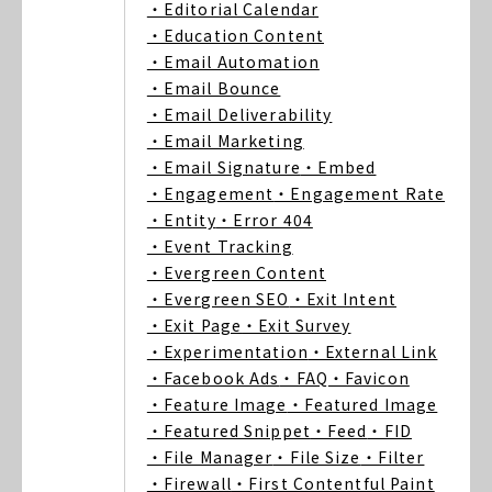
・Editorial Calendar
・Education Content
・Email Automation
・Email Bounce
・Email Deliverability
・Email Marketing
・Email Signature
・Embed
・Engagement
・Engagement Rate
・Entity
・Error 404
・Event Tracking
・Evergreen Content
・Evergreen SEO
・Exit Intent
・Exit Page
・Exit Survey
・Experimentation
・External Link
・Facebook Ads
・FAQ
・Favicon
・Feature Image
・Featured Image
・Featured Snippet
・Feed
・FID
・File Manager
・File Size
・Filter
・Firewall
・First Contentful Paint