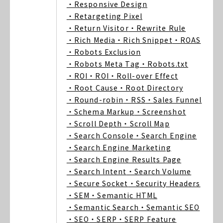
・Responsive Design
・Retargeting Pixel
・Return Visitor
・Rewrite Rule
・Rich Media
・Rich Snippet
・ROAS
・Robots Exclusion
・Robots Meta Tag
・Robots.txt
・ROI
・ROI
・Roll-over Effect
・Root Cause
・Root Directory
・Round-robin
・RSS
・Sales Funnel
・Schema Markup
・Screenshot
・Scroll Depth
・Scroll Map
・Search Console
・Search Engine
・Search Engine Marketing
・Search Engine Results Page
・Search Intent
・Search Volume
・Secure Socket
・Security Headers
・SEM
・Semantic HTML
・Semantic Search
・Semantic SEO
・SEO
・SERP
・SERP Feature