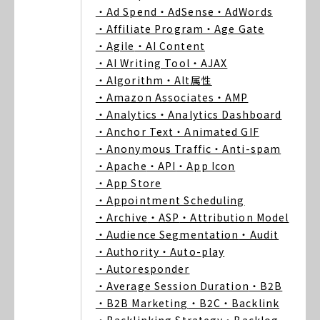
・Ad Spend
・AdSense
・AdWords
・Affiliate Program
・Age Gate
・Agile
・AI Content
・AI Writing Tool
・AJAX
・Algorithm
・Alt属性
・Amazon Associates
・AMP
・Analytics
・Analytics Dashboard
・Anchor Text
・Animated GIF
・Anonymous Traffic
・Anti-spam
・Apache
・API
・App Icon
・App Store
・Appointment Scheduling
・Archive
・ASP
・Attribution Model
・Audience Segmentation
・Audit
・Authority
・Auto-play
・Autoresponder
・Average Session Duration
・B2B
・B2B Marketing
・B2C
・Backlink