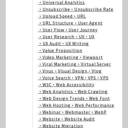
・Universal Analytics
・Unsubscribe
・Unsubscribe Rate
・Upload Speed
・URL
・URL Structure
・User Agent
・User Flow
・User Journey
・User Research
・UV
・UX
・UX Audit
・UX Writing
・Value Proposition
・Video Marketing
・Viewport
・Viral Marketing
・Virtual Server
・Virus
・Visual Design
・Vlog
・Voice Search
・VPN
・VPS
・VPS
・W3C
・Web Accessibility
・Web Analytics
・Web Crawling
・Web Design Trends
・Web Font
・Web Hosting
・Web Performance
・Webinar
・Webmaster
・WebP
・Website
・Website Audit
・Website Migration