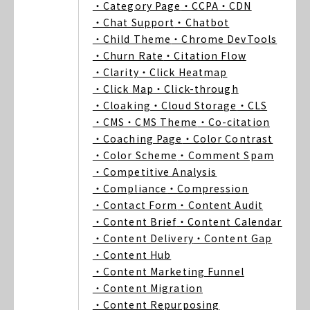
・Category Page
・CCPA
・CDN
・Chat Support
・Chatbot
・Child Theme
・Chrome DevTools
・Churn Rate
・Citation Flow
・Clarity
・Click Heatmap
・Click Map
・Click-through
・Cloaking
・Cloud Storage
・CLS
・CMS
・CMS Theme
・Co-citation
・Coaching Page
・Color Contrast
・Color Scheme
・Comment Spam
・Competitive Analysis
・Compliance
・Compression
・Contact Form
・Content Audit
・Content Brief
・Content Calendar
・Content Delivery
・Content Gap
・Content Hub
・Content Marketing Funnel
・Content Migration
・Content Repurposing