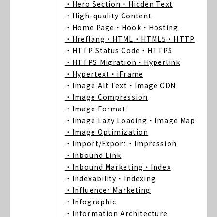
・Hero Section
・Hidden Text
・High-quality Content
・Home Page
・Hook
・Hosting
・Hreflang
・HTML
・HTML5
・HTTP
・HTTP Status Code
・HTTPS
・HTTPS Migration
・Hyperlink
・Hypertext
・iFrame
・Image Alt Text
・Image CDN
・Image Compression
・Image Format
・Image Lazy Loading
・Image Map
・Image Optimization
・Import/Export
・Impression
・Inbound Link
・Inbound Marketing
・Index
・Indexability
・Indexing
・Influencer Marketing
・Infographic
・Information Architecture