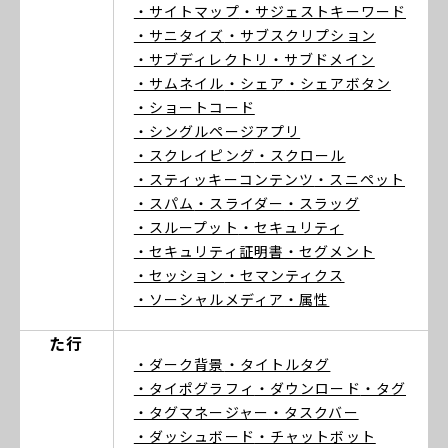
・サイトマップ
・サジェストキーワード
・サニタイズ
・サブスクリプション
・サブディレクトリ
・サブドメイン
・サムネイル
・シェア
・シェアボタン
・ショートコード
・シングルページアプリ
・スクレイピング
・スクロール
・スティッキーコンテンツ
・スニペット
・スパム
・スライダー
・スラッグ
・スループット
・セキュリティ
・セキュリティ証明書
・セグメント
・セッション
・セマンティクス
・ソーシャルメディア
・属性
た行
・ダーク背景
・タイトルタグ
・タイポグラフィ
・ダウンロード
・タグ
・タグマネージャー
・タスクバー
・ダッシュボード
・チャットボット