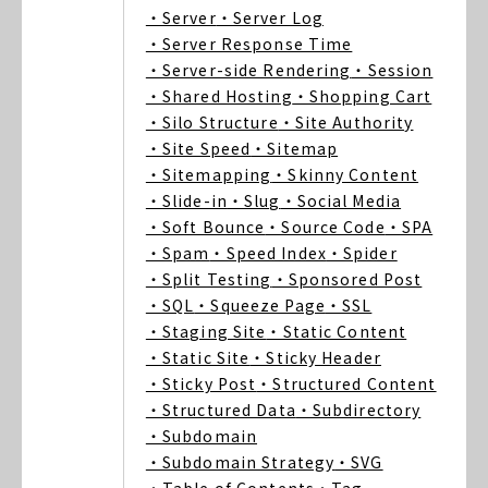
・Server
・Server Log
・Server Response Time
・Server-side Rendering
・Session
・Shared Hosting
・Shopping Cart
・Silo Structure
・Site Authority
・Site Speed
・Sitemap
・Sitemapping
・Skinny Content
・Slide-in
・Slug
・Social Media
・Soft Bounce
・Source Code
・SPA
・Spam
・Speed Index
・Spider
・Split Testing
・Sponsored Post
・SQL
・Squeeze Page
・SSL
・Staging Site
・Static Content
・Static Site
・Sticky Header
・Sticky Post
・Structured Content
・Structured Data
・Subdirectory
・Subdomain
・Subdomain Strategy
・SVG