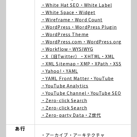
・White Hat SEO
・White Label
・White Space
・Widget
・Wireframe
・Word Count
・WordPress
・WordPress Plugin
・WordPress Theme
・WordPress.com
・WordPress.org
・Workflow
・WYSIWYG
・X（旧Twitter）
・XHTML
・XML
・XML Sitemap
・XMP
・XPath
・XSS
・Yahoo!
・YAML
・YAML Front Matter
・YouTube
・YouTube Analytics
・YouTube Channel
・YouTube SEO
・Zero-click Search
・Zero-click Search
・Zero-party Data
・Z世代
あ行
・アーカイブ
・アーキテクチャ