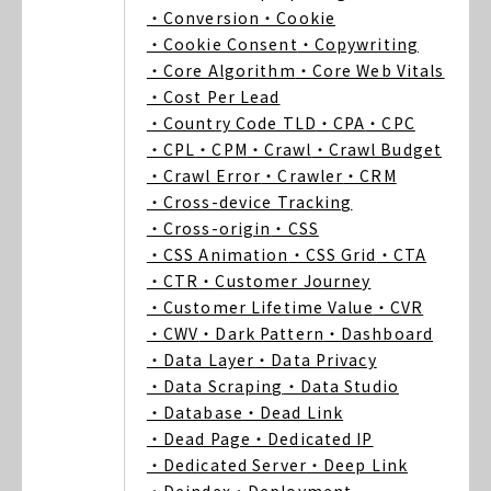
・Conversion
・Cookie
・Cookie Consent
・Copywriting
・Core Algorithm
・Core Web Vitals
・Cost Per Lead
・Country Code TLD
・CPA
・CPC
・CPL
・CPM
・Crawl
・Crawl Budget
・Crawl Error
・Crawler
・CRM
・Cross-device Tracking
・Cross-origin
・CSS
・CSS Animation
・CSS Grid
・CTA
・CTR
・Customer Journey
・Customer Lifetime Value
・CVR
・CWV
・Dark Pattern
・Dashboard
・Data Layer
・Data Privacy
・Data Scraping
・Data Studio
・Database
・Dead Link
・Dead Page
・Dedicated IP
・Dedicated Server
・Deep Link