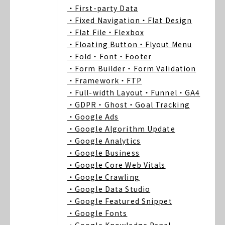
・First-party Data
・Fixed Navigation
・Flat Design
・Flat File
・Flexbox
・Floating Button
・Flyout Menu
・Fold
・Font
・Footer
・Form Builder
・Form Validation
・Framework
・FTP
・Full-width Layout
・Funnel
・GA4
・GDPR
・Ghost
・Goal Tracking
・Google Ads
・Google Algorithm Update
・Google Analytics
・Google Business
・Google Core Web Vitals
・Google Crawling
・Google Data Studio
・Google Featured Snippet
・Google Fonts