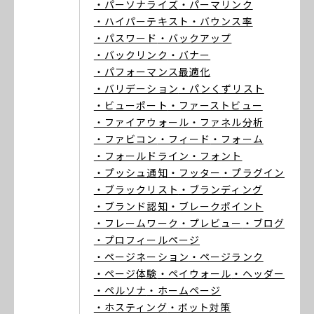
・パーソナライズ
・パーマリンク
・ハイパーテキスト
・バウンス率
・パスワード
・バックアップ
・バックリンク
・バナー
・パフォーマンス最適化
・バリデーション
・パンくずリスト
・ビューポート
・ファーストビュー
・ファイアウォール
・ファネル分析
・ファビコン
・フィード
・フォーム
・フォールドライン
・フォント
・プッシュ通知
・フッター
・プラグイン
・ブラックリスト
・ブランディング
・ブランド認知
・ブレークポイント
・フレームワーク
・プレビュー
・ブログ
・プロフィールページ
・ページネーション
・ページランク
・ページ体験
・ペイウォール
・ヘッダー
・ペルソナ
・ホームページ
・ホスティング
・ボット対策