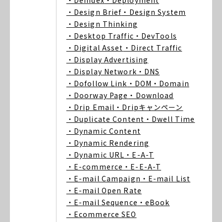
・Deindex
・Deployment
・Design Brief
・Design System
・Design Thinking
・Desktop Traffic
・DevTools
・Digital Asset
・Direct Traffic
・Display Advertising
・Display Network
・DNS
・Dofollow Link
・DOM
・Domain
・Doorway Page
・Download
・Drip Email
・Dripキャンペーン
・Duplicate Content
・Dwell Time
・Dynamic Content
・Dynamic Rendering
・Dynamic URL
・E-A-T
・E-commerce
・E-E-A-T
・E-mail Campaign
・E-mail List
・E-mail Open Rate
・E-mail Sequence
・eBook
・Ecommerce SEO