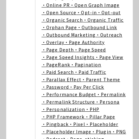
・Online PR
・Open Graph Image
・Open Source
・Opt-in
・Opt-out
・Organic Search
・Organic Traffic
・Orphan Page
・Outbound Link
・Outbound Marketing
・Outreach
・Overlay
・Page Authority
・Page Depth
・Page Speed
・Page Speed Insights
・Page View
・PageRank
・Pagination
・Paid Search
・Paid Traffic
・Parallax Effect
・Parent Theme
・Password
・Pay Per Click
・Performance Budget
・Permalink
・Permalink Structure
・Persona
・Personalization
・PHP
・PHP Framework
・Pillar Page
・Pingback
・Pixel
・Placeholder
・Placeholder Image
・Plugin
・PNG