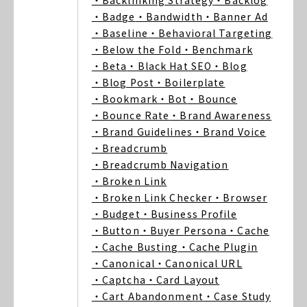
・Backlinking Strategy
・Backlog
・Badge
・Bandwidth
・Banner Ad
・Baseline
・Behavioral Targeting
・Below the Fold
・Benchmark
・Beta
・Black Hat SEO
・Blog
・Blog Post
・Boilerplate
・Bookmark
・Bot
・Bounce
・Bounce Rate
・Brand Awareness
・Brand Guidelines
・Brand Voice
・Breadcrumb
・Breadcrumb Navigation
・Broken Link
・Broken Link Checker
・Browser
・Budget
・Business Profile
・Button
・Buyer Persona
・Cache
・Cache Busting
・Cache Plugin
・Canonical
・Canonical URL
・Captcha
・Card Layout
・Cart Abandonment
・Case Study