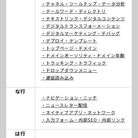
・チャネル
・ツールチップ
・データ分析
・テールワード
・ディレクトリ
・テキストリンク
・デジタルコンテンツ
・デジタルトランスフォーメーション
・デジタルマーケティング
・デバッグ
・デプロイ
・テンプレート
・トップページ
・ドメイン
・ドメインオーソリティ
・ドメイン年齢
・トラッキング
・トラフィック
・ドロップダウンメニュー
・遅延読み込み
な行
・ナビゲーション
・ニッチ
・ニュースレター配信
・ネイティブアプリ
・ネットワーク
・入力フォーム
・内部SEO
・内部リンク
は行