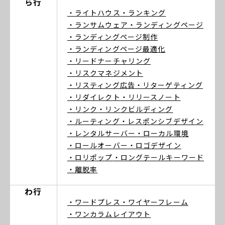
ら行
・ライトハウス
・ランキング
・ランサムウェア
・ランディングページ
・ランディングページ制作
・ランディングページ最適化
・リードナーチャリング
・リスクマネジメント
・リスティング広告
・リターゲティング
・リダイレクト
・リリースノート
・リンク
・リンクビルディング
・ルーティング
・レスポンシブデザイン
・レンタルサーバー
・ローカル環境
・ロールオーバー
・ロゴデザイン
・ロリポップ
・ロングテールキーワード
・離脱率
わ行
・ワードプレス
・ワイヤーフレーム
・ワンカラムレイアウト