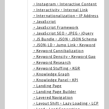
・Instagram
・Interactive Content
・Interactivity
・Internal Link
・Internationalization
・IP Address
・JavaScript
・JavaScript Framework
・JavaScript SEO
・JPEG
・jQuery
・JS Bundle
・JSON
・JSON Schema
・JSON-LD
・Jump Link
・Keyword
・Keyword Cannibalization
・Keyword Density
・Keyword Gap
・Keyword Research
・Keyword Stuffing
・KGR
・Knowledge Graph
・Knowledge Panel
・KPI
・Landing Page
・Landing Page Builder
・Layered Navigation
・Layout Shift
・Lazy Loading
・LCP