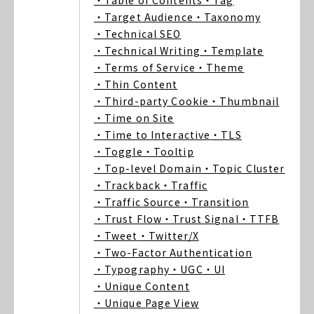
・Table of Contents
・Tag
・Target Audience
・Taxonomy
・Technical SEO
・Technical Writing
・Template
・Terms of Service
・Theme
・Thin Content
・Third-party Cookie
・Thumbnail
・Time on Site
・Time to Interactive
・TLS
・Toggle
・Tooltip
・Top-level Domain
・Topic Cluster
・Trackback
・Traffic
・Traffic Source
・Transition
・Trust Flow
・Trust Signal
・TTFB
・Tweet
・Twitter/X
・Two-Factor Authentication
・Typography
・UGC
・UI
・Unique Content
・Unique Page View