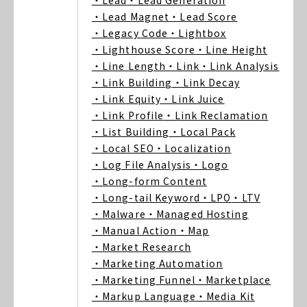
・Lead
・Lead Generation
・Lead Magnet
・Lead Score
・Legacy Code
・Lightbox
・Lighthouse Score
・Line Height
・Line Length
・Link
・Link Analysis
・Link Building
・Link Decay
・Link Equity
・Link Juice
・Link Profile
・Link Reclamation
・List Building
・Local Pack
・Local SEO
・Localization
・Log File Analysis
・Logo
・Long-form Content
・Long-tail Keyword
・LPO
・LTV
・Malware
・Managed Hosting
・Manual Action
・Map
・Market Research
・Marketing Automation
・Marketing Funnel
・Marketplace
・Markup Language
・Media Kit