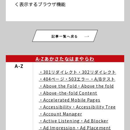
く表示するブラウザ機能
記事一覧へ戻る
A-Z
あ
か
さ
た
な
は
ま
や
ら
わ
A-Z
・301リダイレクト
・302リダイレクト
・404ページ
・503エラー
・A/Bテスト
・Above the Fold
・Above the fold
・Above-the-fold Content
・Accelerated Mobile Pages
・Accessibility
・Accessibility Tree
・Account Manager
・Active Listening
・Ad Blocker
・Ad Impression
・Ad Placement