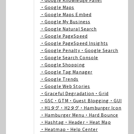
・Google Knowledge Panel
・Google Maps
・Google Maps Embed
・Google My Business
・Google Natural Search
・Google PageSpeed
・Google PageSpeed Insights
・Google Penalty
・Google Search
・Google Search Console
・Google Shopping
・Google Tag Manager
・Google Trends
・Google Web Stories
・Graceful Degradation
・Grid
・GSC
・GTM
・Guest Blogging
・GUI
・H1タグ
・H2タグ
・Hamburger Icon
・Hamburger Menu
・Hard Bounce
・Hashtag
・Header
・Heat Map
・Heatmap
・Help Center