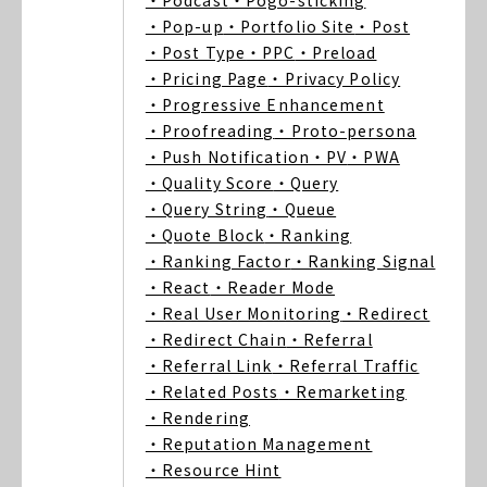
・Podcast
・Pogo-sticking
・Pop-up
・Portfolio Site
・Post
・Post Type
・PPC
・Preload
・Pricing Page
・Privacy Policy
・Progressive Enhancement
・Proofreading
・Proto-persona
・Push Notification
・PV
・PWA
・Quality Score
・Query
・Query String
・Queue
・Quote Block
・Ranking
・Ranking Factor
・Ranking Signal
・React
・Reader Mode
・Real User Monitoring
・Redirect
・Redirect Chain
・Referral
・Referral Link
・Referral Traffic
・Related Posts
・Remarketing
・Rendering
・Reputation Management
・Resource Hint