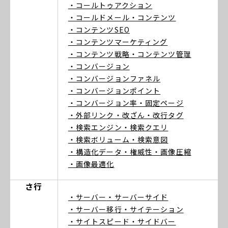
・コールトゥアクション
・コールドメール
・コンテンツ
・コンテンツSEO
・コンテンツマーケティング
・コンテンツ戦略
・コンテンツ管理
・コンバージョン
・コンバージョンファネル
・コンバージョンポイント
・コンバージョン率
・固定ページ
・外部リンク
・改ざん
・改行タグ
・検索エンジン
・検索クエリ
・検索ボリューム
・検索意図
・構造化データ
・権威性
・画像圧縮
・画像最適化
さ行
・サーバー
・サーバーサイド
・サーバー移行
・サイテーション
・サイトスピード
・サイドバー