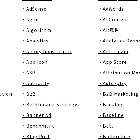
・AdSense
・AdWords
・Agile
・AI Content
・Algorithm
・Alt属性
・Analytics
・Analytics Dash
・Anonymous Traffic
・Anti-spam
・App Icon
・App Store
・ASP
・Attribution Mo
・Authority
・Auto-play
ation
・B2B
・B2B Marketing
・Backlinking Strategy
・Backlog
・Banner Ad
・Baseline
・Benchmark
・Beta
・Blog Post
・Boilerplate