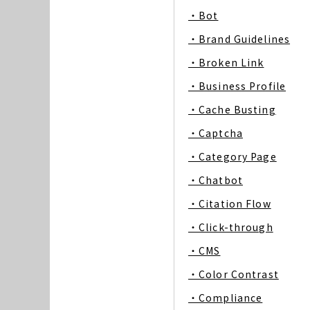
・Bot
・Brand Guidelines
・Broken Link
・Business Profile
・Cache Busting
・Captcha
・Category Page
・Chatbot
・Citation Flow
・Click-through
・CMS
・Color Contrast
・Compliance