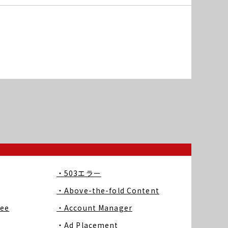
・503エラー
・Above-the-fold Content
ree
・Account Manager
・Ad Placement