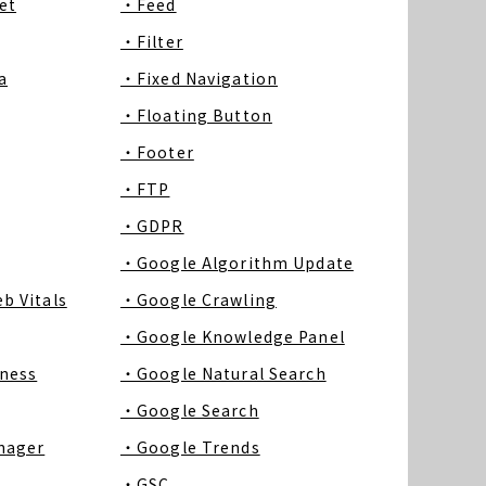
et
・Feed
・Filter
a
・Fixed Navigation
・Floating Button
・Footer
・FTP
・GDPR
・Google Algorithm Update
b Vitals
・Google Crawling
・Google Knowledge Panel
ness
・Google Natural Search
・Google Search
nager
・Google Trends
・GSC