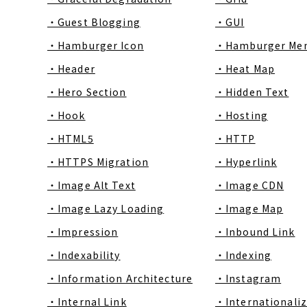
・Guest Blogging
・GUI
・Hamburger Icon
・Hamburger Me
・Header
・Heat Map
・Hero Section
・Hidden Text
・Hook
・Hosting
・HTML5
・HTTP
・HTTPS Migration
・Hyperlink
・Image Alt Text
・Image CDN
・Image Lazy Loading
・Image Map
・Impression
・Inbound Link
・Indexability
・Indexing
・Information Architecture
・Instagram
・Internal Link
・Internationaliz