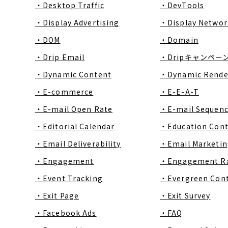
・Desktop Traffic
・DevTools
・Display Advertising
・Display Networ
・DOM
・Domain
・Drip Email
・Dripキャンペー
・Dynamic Content
・Dynamic Rende
・E-commerce
・E-E-A-T
・E-mail Open Rate
・E-mail Sequen
・Editorial Calendar
・Education Con
・Email Deliverability
・Email Marketin
・Engagement
・Engagement R
・Event Tracking
・Evergreen Con
・Exit Page
・Exit Survey
・Facebook Ads
・FAQ