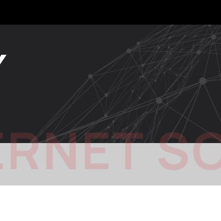
Y
ERNET S