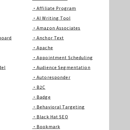
・Affiliate Program
・AI Writing Tool
・Amazon Associates
board
・Anchor Text
・Apache
・Appointment Scheduling
del
・Audience Segmentation
・Autoresponder
・B2C
・Badge
・Behavioral Targeting
・Black Hat SEO
・Bookmark