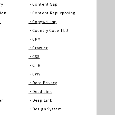
ry
・Content Gap
ion
・Content Repurposing
t
・Copywriting
・Country Code TLD
・CPM
・Crawler
・CSS
・CTR
・CWV
・Data Privacy
・Dead Link
er
・Deep Link
・Design System