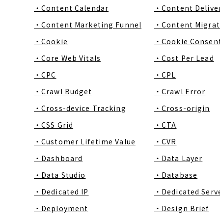
・Content Calendar
・Content Delive
・Content Marketing Funnel
・Content Migrat
・Cookie
・Cookie Consen
・Core Web Vitals
・Cost Per Lead
・CPC
・CPL
・Crawl Budget
・Crawl Error
・Cross-device Tracking
・Cross-origin
・CSS Grid
・CTA
・Customer Lifetime Value
・CVR
・Dashboard
・Data Layer
・Data Studio
・Database
・Dedicated IP
・Dedicated Serv
・Deployment
・Design Brief