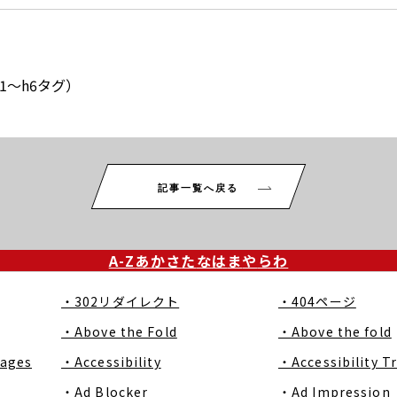
〜h6タグ）
記事一覧へ戻る
A-Z
あ
か
さ
た
な
は
ま
や
ら
わ
・302リダイレクト
・404ページ
・Above the Fold
・Above the fold
Pages
・Accessibility
・Accessibility T
・Ad Blocker
・Ad Impression