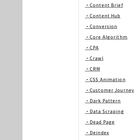
・Content Brief
・Content Hub
・Conversion
・Core Algorithm
・CPA
・Crawl
・CRM
・CSS Animation
・Customer Journey
・Dark Pattern
・Data Scraping
・Dead Page
・Deindex