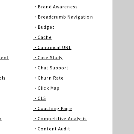
・Brand Awareness
・Breadcrumb Navigation
・Budget
・Cache
・Canonical URL
ment
・Case Study
・Chat Support
ls
・Churn Rate
・Click Map
・CLS
・Coaching Page
m
・Competitive Analysis
・Content Audit