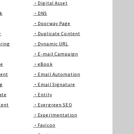
・Digital Asset
k
・DNS
・Doorway Page
ン
・Duplicate Content
ring
・Dynamic URL
・E-mail Campaign
ce
・eBook
tent
・Email Automation
g
・Email Signature
ate
・Entity
tent
・Evergreen SEO
・Experimentation
・Favicon