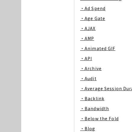
・Ad Spend
・Age Gate
・AJAX
・AMP
・Animated GIF
・API
・Archive
・Audit
・Average Session Dur
・Backlink
・Bandwidth
・Below the Fold
・Blog