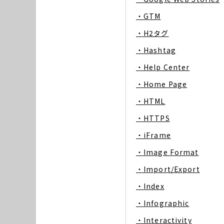
・GTM
・H2タグ
・Hashtag
・Help Center
・Home Page
・HTML
・HTTPS
・iFrame
・Image Format
・Import/Export
・Index
・Infographic
・Interactivity