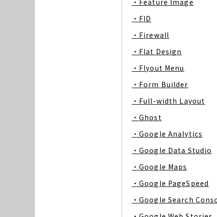
・Feature Image
・FID
・Firewall
・Flat Design
・Flyout Menu
・Form Builder
・Full-width Layout
・Ghost
・Google Analytics
・Google Data Studio
・Google Maps
・Google PageSpeed
・Google Search Cons
・Google Web Stories