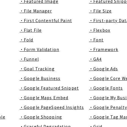
・Featured Image
・Featured Snipp
・File Manager
・File Size
・First Contentful Paint
・First-party Dat
・Flat File
・Flexbox
・Fold
・Font
・Form Validation
・Framework
・Funnel
・GA4
・Goal Tracking
・Google Ads
・Google Business
・Google Core We
・Google Featured Snippet
・Google Fonts
・Google Maps Embed
・Google My Busi
・Google PageSpeed Insights
・Google Penalty
ole
・Google Shopping
・Google Tag Ma
・Graceful Degradation
・Grid