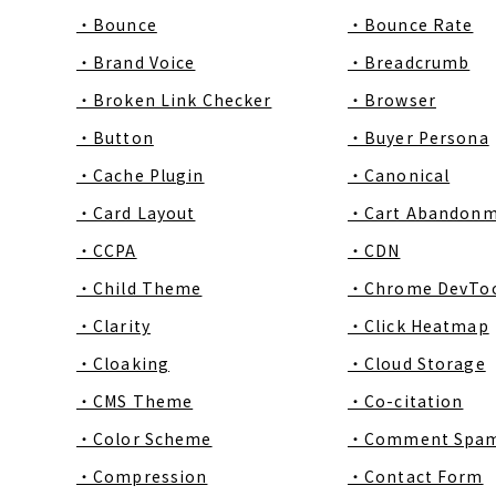
・Bounce
・Bounce Rate
・Brand Voice
・Breadcrumb
・Broken Link Checker
・Browser
・Button
・Buyer Persona
・Cache Plugin
・Canonical
・Card Layout
・Cart Abandon
・CCPA
・CDN
・Child Theme
・Chrome DevToo
・Clarity
・Click Heatmap
・Cloaking
・Cloud Storage
・CMS Theme
・Co-citation
・Color Scheme
・Comment Spa
・Compression
・Contact Form