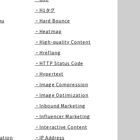
・H1タグ
nu
・Hard Bounce
・Heatmap
・High-quality Content
・Hreflang
・HTTP Status Code
・Hypertext
・Image Compression
・Image Optimization
・Inbound Marketing
・Influencer Marketing
・Interactive Content
ation
・IP Address