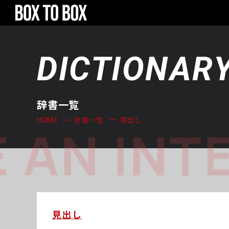
DICTIONAR
辞書一覧
見出し
HOME
辞書一覧
 AN INT
見出し