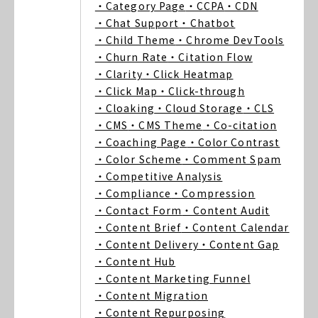
・Category Page
・CCPA
・CDN
・Chat Support
・Chatbot
・Child Theme
・Chrome DevTools
・Churn Rate
・Citation Flow
・Clarity
・Click Heatmap
・Click Map
・Click-through
・Cloaking
・Cloud Storage
・CLS
・CMS
・CMS Theme
・Co-citation
・Coaching Page
・Color Contrast
・Color Scheme
・Comment Spam
・Competitive Analysis
・Compliance
・Compression
・Contact Form
・Content Audit
・Content Brief
・Content Calendar
・Content Delivery
・Content Gap
・Content Hub
・Content Marketing Funnel
・Content Migration
・Content Repurposing