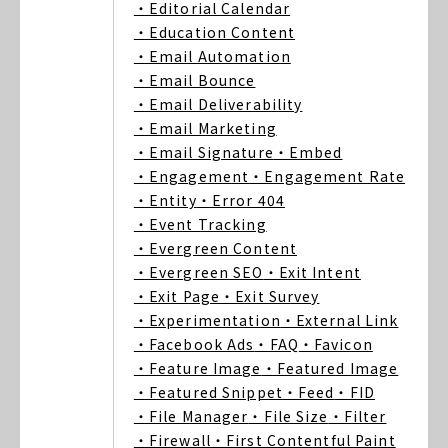
・Editorial Calendar
・Education Content
・Email Automation
・Email Bounce
・Email Deliverability
・Email Marketing
・Email Signature
・Embed
・Engagement
・Engagement Rate
・Entity
・Error 404
・Event Tracking
・Evergreen Content
・Evergreen SEO
・Exit Intent
・Exit Page
・Exit Survey
・Experimentation
・External Link
・Facebook Ads
・FAQ
・Favicon
・Feature Image
・Featured Image
・Featured Snippet
・Feed
・FID
・File Manager
・File Size
・Filter
・Firewall
・First Contentful Paint