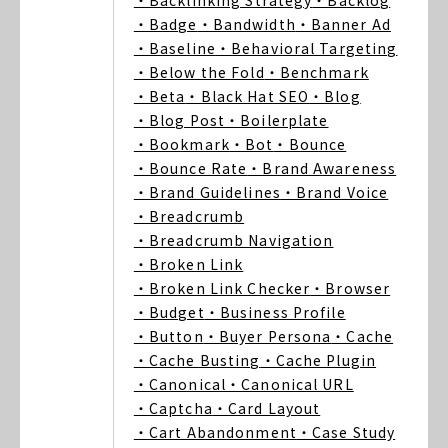
・Backlinking Strategy
・Backlog
・Badge
・Bandwidth
・Banner Ad
・Baseline
・Behavioral Targeting
・Below the Fold
・Benchmark
・Beta
・Black Hat SEO
・Blog
・Blog Post
・Boilerplate
・Bookmark
・Bot
・Bounce
・Bounce Rate
・Brand Awareness
・Brand Guidelines
・Brand Voice
・Breadcrumb
・Breadcrumb Navigation
・Broken Link
・Broken Link Checker
・Browser
・Budget
・Business Profile
・Button
・Buyer Persona
・Cache
・Cache Busting
・Cache Plugin
・Canonical
・Canonical URL
・Captcha
・Card Layout
・Cart Abandonment
・Case Study