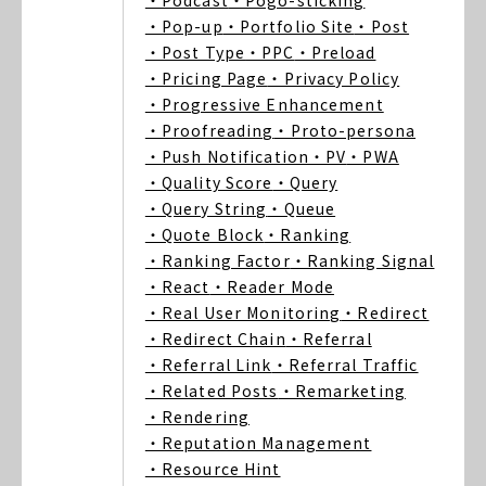
・Podcast
・Pogo-sticking
・Pop-up
・Portfolio Site
・Post
・Post Type
・PPC
・Preload
・Pricing Page
・Privacy Policy
・Progressive Enhancement
・Proofreading
・Proto-persona
・Push Notification
・PV
・PWA
・Quality Score
・Query
・Query String
・Queue
・Quote Block
・Ranking
・Ranking Factor
・Ranking Signal
・React
・Reader Mode
・Real User Monitoring
・Redirect
・Redirect Chain
・Referral
・Referral Link
・Referral Traffic
・Related Posts
・Remarketing
・Rendering
・Reputation Management
・Resource Hint