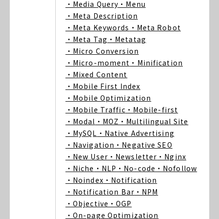
・Media Query
・Menu
・Meta Description
・Meta Keywords
・Meta Robot
・Meta Tag
・Metatag
・Micro Conversion
・Micro-moment
・Minification
・Mixed Content
・Mobile First Index
・Mobile Optimization
・Mobile Traffic
・Mobile-first
・Modal
・MOZ
・Multilingual Site
・MySQL
・Native Advertising
・Navigation
・Negative SEO
・New User
・Newsletter
・Nginx
・Niche
・NLP
・No-code
・Nofollow
・Noindex
・Notification
・Notification Bar
・NPM
・Objective
・OGP
・On-page Optimization