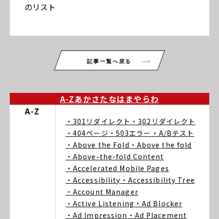
のリスト
記事一覧へ戻る
A-Z
あ
か
さ
た
な
は
ま
や
ら
わ
A-Z
・301リダイレクト
・302リダイレクト
・404ページ
・503エラー
・A/Bテスト
・Above the Fold
・Above the fold
・Above-the-fold Content
・Accelerated Mobile Pages
・Accessibility
・Accessibility Tree
・Account Manager
・Active Listening
・Ad Blocker
・Ad Impression
・Ad Placement