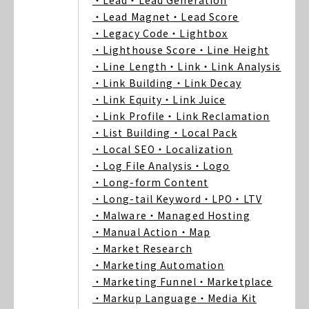
・Lead
・Lead Generation
・Lead Magnet
・Lead Score
・Legacy Code
・Lightbox
・Lighthouse Score
・Line Height
・Line Length
・Link
・Link Analysis
・Link Building
・Link Decay
・Link Equity
・Link Juice
・Link Profile
・Link Reclamation
・List Building
・Local Pack
・Local SEO
・Localization
・Log File Analysis
・Logo
・Long-form Content
・Long-tail Keyword
・LPO
・LTV
・Malware
・Managed Hosting
・Manual Action
・Map
・Market Research
・Marketing Automation
・Marketing Funnel
・Marketplace
・Markup Language
・Media Kit