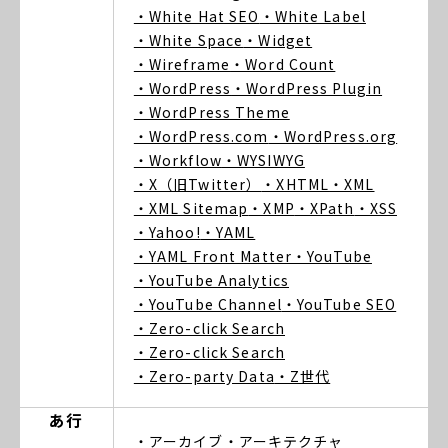
・White Hat SEO
・White Label
・White Space
・Widget
・Wireframe
・Word Count
・WordPress
・WordPress Plugin
・WordPress Theme
・WordPress.com
・WordPress.org
・Workflow
・WYSIWYG
・X（旧Twitter）
・XHTML
・XML
・XML Sitemap
・XMP
・XPath
・XSS
・Yahoo!
・YAML
・YAML Front Matter
・YouTube
・YouTube Analytics
・YouTube Channel
・YouTube SEO
・Zero-click Search
・Zero-click Search
・Zero-party Data
・Z世代
あ行
・アーカイブ
・アーキテクチャ