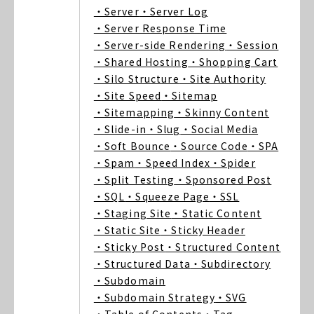
・Server
・Server Log
・Server Response Time
・Server-side Rendering
・Session
・Shared Hosting
・Shopping Cart
・Silo Structure
・Site Authority
・Site Speed
・Sitemap
・Sitemapping
・Skinny Content
・Slide-in
・Slug
・Social Media
・Soft Bounce
・Source Code
・SPA
・Spam
・Speed Index
・Spider
・Split Testing
・Sponsored Post
・SQL
・Squeeze Page
・SSL
・Staging Site
・Static Content
・Static Site
・Sticky Header
・Sticky Post
・Structured Content
・Structured Data
・Subdirectory
・Subdomain
・Subdomain Strategy
・SVG