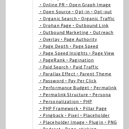
・Online PR
・Open Graph Image
・Open Source
・Opt-in
・Opt-out
・Organic Search
・Organic Traffic
・Orphan Page
・Outbound Link
・Outbound Marketing
・Outreach
・Overlay
・Page Authority
・Page Depth
・Page Speed
・Page Speed Insights
・Page View
・PageRank
・Pagination
・Paid Search
・Paid Traffic
・Parallax Effect
・Parent Theme
・Password
・Pay Per Click
・Performance Budget
・Permalink
・Permalink Structure
・Persona
・Personalization
・PHP
・PHP Framework
・Pillar Page
・Pingback
・Pixel
・Placeholder
・Placeholder Image
・Plugin
・PNG