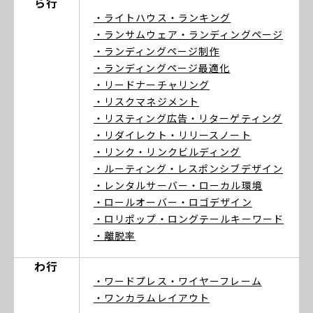
ら行
・ライトハウス
・ランキング
・ランサムウェア
・ランディングページ
・ランディングページ制作
・ランディングページ最適化
・リードナーチャリング
・リスクマネジメント
・リスティング広告
・リターゲティング
・リダイレクト
・リリースノート
・リンク
・リンクビルディング
・ルーティング
・レスポンシブデザイン
・レンタルサーバー
・ローカル環境
・ロールオーバー
・ロゴデザイン
・ロリポップ
・ロングテールキーワード
・離脱率
わ行
・ワードプレス
・ワイヤーフレーム
・ワンカラムレイアウト