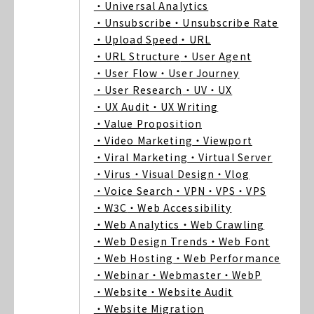
・Universal Analytics
・Unsubscribe
・Unsubscribe Rate
・Upload Speed
・URL
・URL Structure
・User Agent
・User Flow
・User Journey
・User Research
・UV
・UX
・UX Audit
・UX Writing
・Value Proposition
・Video Marketing
・Viewport
・Viral Marketing
・Virtual Server
・Virus
・Visual Design
・Vlog
・Voice Search
・VPN
・VPS
・VPS
・W3C
・Web Accessibility
・Web Analytics
・Web Crawling
・Web Design Trends
・Web Font
・Web Hosting
・Web Performance
・Webinar
・Webmaster
・WebP
・Website
・Website Audit
・Website Migration