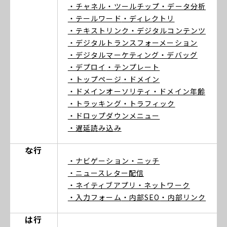
・チャネル
・ツールチップ
・データ分析
・テールワード
・ディレクトリ
・テキストリンク
・デジタルコンテンツ
・デジタルトランスフォーメーション
・デジタルマーケティング
・デバッグ
・デプロイ
・テンプレート
・トップページ
・ドメイン
・ドメインオーソリティ
・ドメイン年齢
・トラッキング
・トラフィック
・ドロップダウンメニュー
・遅延読み込み
な行
・ナビゲーション
・ニッチ
・ニュースレター配信
・ネイティブアプリ
・ネットワーク
・入力フォーム
・内部SEO
・内部リンク
は行