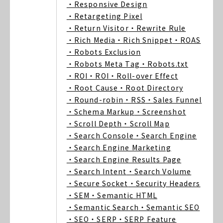
・Responsive Design
・Retargeting Pixel
・Return Visitor
・Rewrite Rule
・Rich Media
・Rich Snippet
・ROAS
・Robots Exclusion
・Robots Meta Tag
・Robots.txt
・ROI
・ROI
・Roll-over Effect
・Root Cause
・Root Directory
・Round-robin
・RSS
・Sales Funnel
・Schema Markup
・Screenshot
・Scroll Depth
・Scroll Map
・Search Console
・Search Engine
・Search Engine Marketing
・Search Engine Results Page
・Search Intent
・Search Volume
・Secure Socket
・Security Headers
・SEM
・Semantic HTML
・Semantic Search
・Semantic SEO
・SEO
・SERP
・SERP Feature