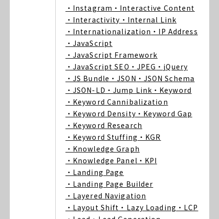
・Instagram
・Interactive Content
・Interactivity
・Internal Link
・Internationalization
・IP Address
・JavaScript
・JavaScript Framework
・JavaScript SEO
・JPEG
・jQuery
・JS Bundle
・JSON
・JSON Schema
・JSON-LD
・Jump Link
・Keyword
・Keyword Cannibalization
・Keyword Density
・Keyword Gap
・Keyword Research
・Keyword Stuffing
・KGR
・Knowledge Graph
・Knowledge Panel
・KPI
・Landing Page
・Landing Page Builder
・Layered Navigation
・Layout Shift
・Lazy Loading
・LCP