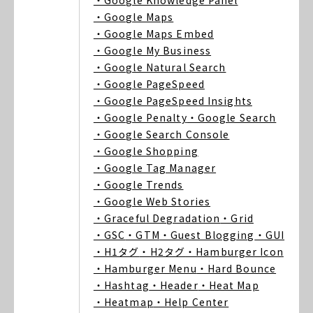
・Google Knowledge Panel
・Google Maps
・Google Maps Embed
・Google My Business
・Google Natural Search
・Google PageSpeed
・Google PageSpeed Insights
・Google Penalty
・Google Search
・Google Search Console
・Google Shopping
・Google Tag Manager
・Google Trends
・Google Web Stories
・Graceful Degradation
・Grid
・GSC
・GTM
・Guest Blogging
・GUI
・H1タグ
・H2タグ
・Hamburger Icon
・Hamburger Menu
・Hard Bounce
・Hashtag
・Header
・Heat Map
・Heatmap
・Help Center