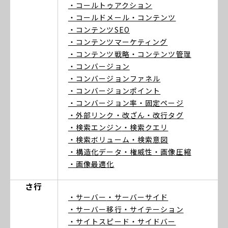
・コールトゥアクション
・コールドメール
・コンテンツ
・コンテンツSEO
・コンテンツマーケティング
・コンテンツ戦略
・コンテンツ管理
・コンバージョン
・コンバージョンファネル
・コンバージョンポイント
・コンバージョン率
・固定ページ
・外部リンク
・改ざん
・改行タグ
・検索エンジン
・検索クエリ
・検索ボリューム
・検索意図
・構造化データ
・権威性
・画像圧縮
・画像最適化
さ行
・サーバー
・サーバーサイド
・サーバー移行
・サイテーション
・サイトスピード
・サイドバー