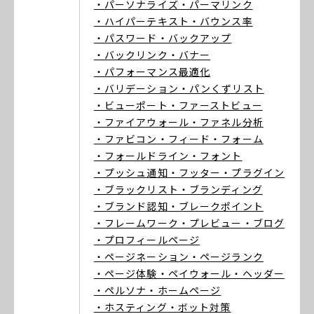
・パーソナライズ
・パーマリンク
・ハイパーテキスト
・バウンス率
・パスワード
・バックアップ
・バックリンク
・バナー
・パフォーマンス最適化
・バリデーション
・パンくずリスト
・ビューポート
・ファーストビュー
・ファイアウォール
・ファネル分析
・ファビコン
・フィード
・フォーム
・フォールドライン
・フォント
・プッシュ通知
・フッター
・プラグイン
・ブラックリスト
・ブランディング
・ブランド認知
・ブレークポイント
・フレームワーク
・プレビュー
・ブログ
・プロフィールページ
・ページネーション
・ページランク
・ページ体験
・ペイウォール
・ヘッダー
・ペルソナ
・ホームページ
・ホスティング
・ボット対策