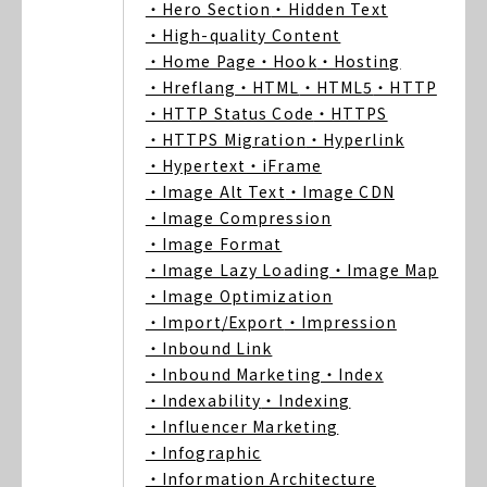
・Hero Section
・Hidden Text
・High-quality Content
・Home Page
・Hook
・Hosting
・Hreflang
・HTML
・HTML5
・HTTP
・HTTP Status Code
・HTTPS
・HTTPS Migration
・Hyperlink
・Hypertext
・iFrame
・Image Alt Text
・Image CDN
・Image Compression
・Image Format
・Image Lazy Loading
・Image Map
・Image Optimization
・Import/Export
・Impression
・Inbound Link
・Inbound Marketing
・Index
・Indexability
・Indexing
・Influencer Marketing
・Infographic
・Information Architecture