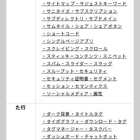
・サイトマップ
・サジェストキーワード
・サニタイズ
・サブスクリプション
・サブディレクトリ
・サブドメイン
・サムネイル
・シェア
・シェアボタン
・ショートコード
・シングルページアプリ
・スクレイピング
・スクロール
・スティッキーコンテンツ
・スニペット
・スパム
・スライダー
・スラッグ
・スループット
・セキュリティ
・セキュリティ証明書
・セグメント
・セッション
・セマンティクス
・ソーシャルメディア
・属性
た行
・ダーク背景
・タイトルタグ
・タイポグラフィ
・ダウンロード
・タグ
・タグマネージャー
・タスクバー
・ダッシュボード
・チャットボット