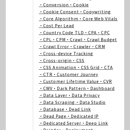
・Conversion
・Cookie
・Cookie Consent
・Copywriting
・Core Algorithm
・Core Web Vitals
・Cost Per Lead
・Country Code TLD
・CPA
・CPC
・CPL
・CPM
・Crawl
・Crawl Budget
・Crawl Error
・Crawler
・CRM
・Cross-device Tracking
・Cross-origin
・CSS
・CSS Animation
・CSS Grid
・CTA
・CTR
・Customer Journey
・Customer Lifetime Value
・CVR
・CWV
・Dark Pattern
・Dashboard
・Data Layer
・Data Privacy
・Data Scraping
・Data Studio
・Database
・Dead Link
・Dead Page
・Dedicated IP
・Dedicated Server
・Deep Link