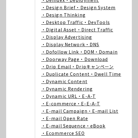
・Deindex
・Deployment
・Design Brief
・Design System
・Design Thinking
・Desktop Traffic
・DevTools
・Digital Asset
・Direct Traffic
・Display Advertising
・Display Network
・DNS
・Dofollow Link
・DOM
・Domain
・Doorway Page
・Download
・Drip Email
・Dripキャンペーン
・Duplicate Content
・Dwell Time
・Dynamic Content
・Dynamic Rendering
・Dynamic URL
・E-A-T
・E-commerce
・E-E-A-T
・E-mail Campaign
・E-mail List
・E-mail Open Rate
・E-mail Sequence
・eBook
・Ecommerce SEO