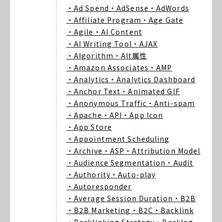
・Ad Spend
・AdSense
・AdWords
・Affiliate Program
・Age Gate
・Agile
・AI Content
・AI Writing Tool
・AJAX
・Algorithm
・Alt属性
・Amazon Associates
・AMP
・Analytics
・Analytics Dashboard
・Anchor Text
・Animated GIF
・Anonymous Traffic
・Anti-spam
・Apache
・API
・App Icon
・App Store
・Appointment Scheduling
・Archive
・ASP
・Attribution Model
・Audience Segmentation
・Audit
・Authority
・Auto-play
・Autoresponder
・Average Session Duration
・B2B
・B2B Marketing
・B2C
・Backlink