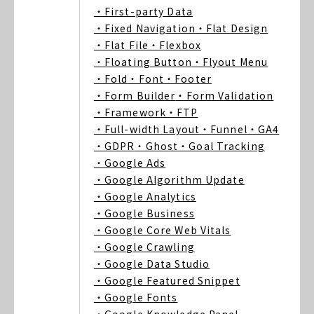
・First-party Data
・Fixed Navigation
・Flat Design
・Flat File
・Flexbox
・Floating Button
・Flyout Menu
・Fold
・Font
・Footer
・Form Builder
・Form Validation
・Framework
・FTP
・Full-width Layout
・Funnel
・GA4
・GDPR
・Ghost
・Goal Tracking
・Google Ads
・Google Algorithm Update
・Google Analytics
・Google Business
・Google Core Web Vitals
・Google Crawling
・Google Data Studio
・Google Featured Snippet
・Google Fonts