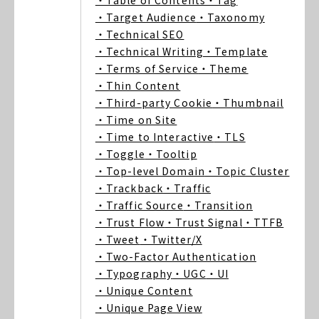
・Table of Contents
・Tag
・Target Audience
・Taxonomy
・Technical SEO
・Technical Writing
・Template
・Terms of Service
・Theme
・Thin Content
・Third-party Cookie
・Thumbnail
・Time on Site
・Time to Interactive
・TLS
・Toggle
・Tooltip
・Top-level Domain
・Topic Cluster
・Trackback
・Traffic
・Traffic Source
・Transition
・Trust Flow
・Trust Signal
・TTFB
・Tweet
・Twitter/X
・Two-Factor Authentication
・Typography
・UGC
・UI
・Unique Content
・Unique Page View