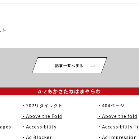
スト
記事一覧へ戻る
A-Z
あ
か
さ
た
な
は
ま
や
ら
わ
・302リダイレクト
・404ページ
・Above the Fold
・Above the fold
Pages
・Accessibility
・Accessibility T
・Ad Blocker
・Ad Impression