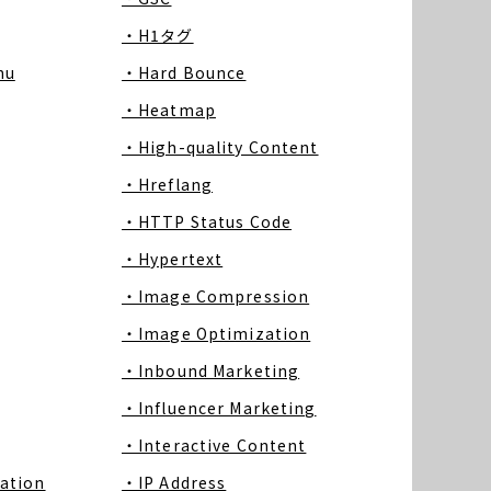
・H1タグ
nu
・Hard Bounce
・Heatmap
・High-quality Content
・Hreflang
・HTTP Status Code
・Hypertext
・Image Compression
・Image Optimization
・Inbound Marketing
・Influencer Marketing
・Interactive Content
ation
・IP Address