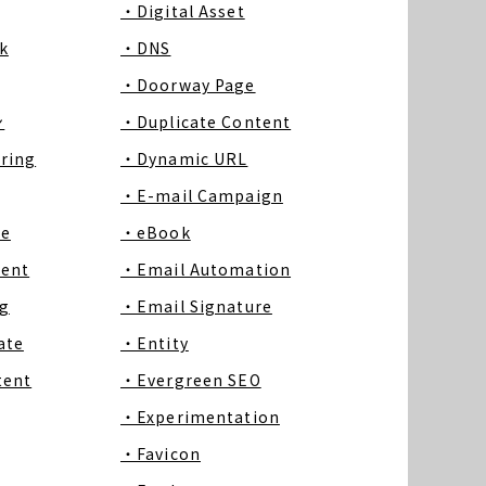
・Digital Asset
k
・DNS
・Doorway Page
ン
・Duplicate Content
ring
・Dynamic URL
・E-mail Campaign
ce
・eBook
tent
・Email Automation
g
・Email Signature
ate
・Entity
tent
・Evergreen SEO
・Experimentation
・Favicon