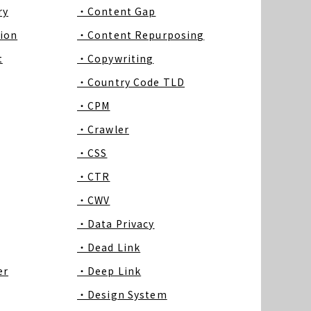
ry
・Content Gap
ion
・Content Repurposing
t
・Copywriting
・Country Code TLD
・CPM
・Crawler
・CSS
・CTR
・CWV
・Data Privacy
・Dead Link
er
・Deep Link
・Design System