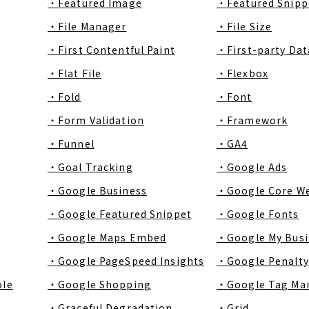
・Featured Image
・Featured Snipp
・File Manager
・File Size
・First Contentful Paint
・First-party Dat
・Flat File
・Flexbox
・Fold
・Font
・Form Validation
・Framework
・Funnel
・GA4
・Goal Tracking
・Google Ads
・Google Business
・Google Core We
・Google Featured Snippet
・Google Fonts
・Google Maps Embed
・Google My Busi
・Google PageSpeed Insights
・Google Penalty
ole
・Google Shopping
・Google Tag Ma
・Graceful Degradation
・Grid