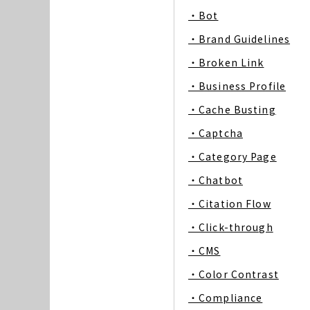
・Bot
・Brand Guidelines
・Broken Link
・Business Profile
・Cache Busting
・Captcha
・Category Page
・Chatbot
・Citation Flow
・Click-through
・CMS
・Color Contrast
・Compliance