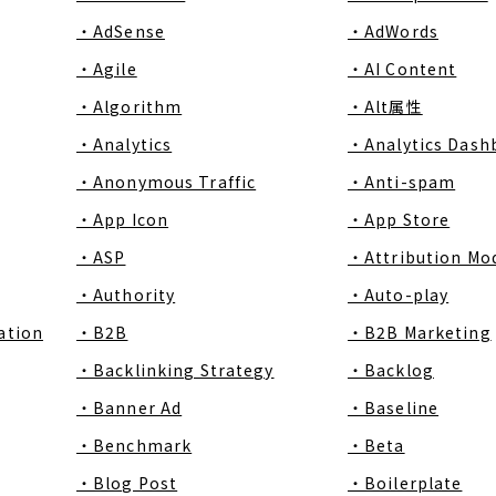
・AdSense
・AdWords
・Agile
・AI Content
・Algorithm
・Alt属性
・Analytics
・Analytics Dash
・Anonymous Traffic
・Anti-spam
・App Icon
・App Store
・ASP
・Attribution Mo
・Authority
・Auto-play
ation
・B2B
・B2B Marketing
・Backlinking Strategy
・Backlog
・Banner Ad
・Baseline
・Benchmark
・Beta
・Blog Post
・Boilerplate