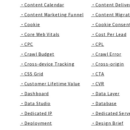
・Content Calendar
・Content Delive
・Content Marketing Funnel
・Content Migrat
・Cookie
・Cookie Consen
・Core Web Vitals
・Cost Per Lead
・CPC
・CPL
・Crawl Budget
・Crawl Error
・Cross-device Tracking
・Cross-origin
・CSS Grid
・CTA
・Customer Lifetime Value
・CVR
・Dashboard
・Data Layer
・Data Studio
・Database
・Dedicated IP
・Dedicated Serv
・Deployment
・Design Brief