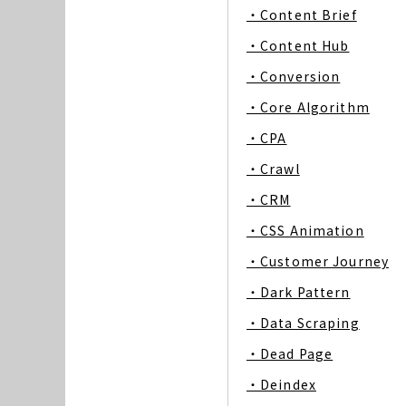
・Content Brief
・Content Hub
・Conversion
・Core Algorithm
・CPA
・Crawl
・CRM
・CSS Animation
・Customer Journey
・Dark Pattern
・Data Scraping
・Dead Page
・Deindex