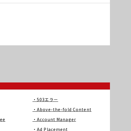
・503エラー
・Above-the-fold Content
ree
・Account Manager
・Ad Placement