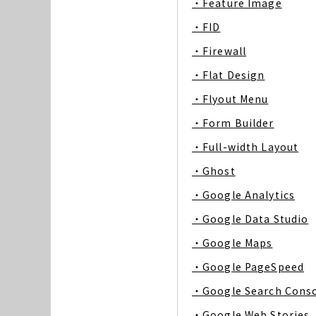
・Feature Image
・FID
・Firewall
・Flat Design
・Flyout Menu
・Form Builder
・Full-width Layout
・Ghost
・Google Analytics
・Google Data Studio
・Google Maps
・Google PageSpeed
・Google Search Cons
・Google Web Stories