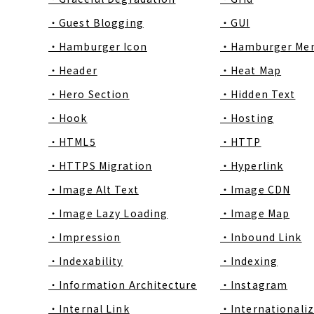
・Guest Blogging
・GUI
・Hamburger Icon
・Hamburger Me
・Header
・Heat Map
・Hero Section
・Hidden Text
・Hook
・Hosting
・HTML5
・HTTP
・HTTPS Migration
・Hyperlink
・Image Alt Text
・Image CDN
・Image Lazy Loading
・Image Map
・Impression
・Inbound Link
・Indexability
・Indexing
・Information Architecture
・Instagram
・Internal Link
・Internationaliz