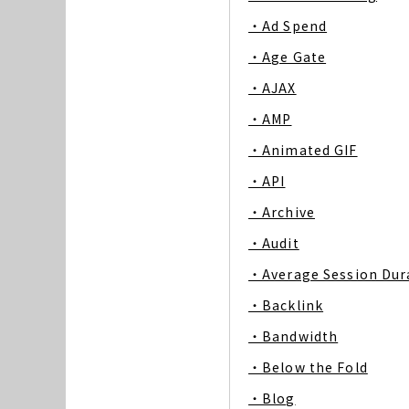
・Ad Spend
・Age Gate
・AJAX
・AMP
・Animated GIF
・API
・Archive
・Audit
・Average Session Dur
・Backlink
・Bandwidth
・Below the Fold
・Blog