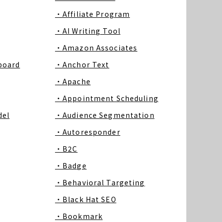
・Affiliate Program
・AI Writing Tool
・Amazon Associates
board
・Anchor Text
・Apache
・Appointment Scheduling
del
・Audience Segmentation
・Autoresponder
・B2C
・Badge
・Behavioral Targeting
・Black Hat SEO
・Bookmark