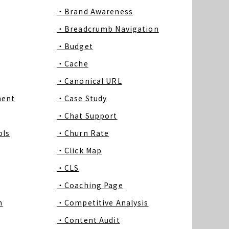
・Brand Awareness
・Breadcrumb Navigation
・Budget
・Cache
・Canonical URL
ment
・Case Study
・Chat Support
ls
・Churn Rate
・Click Map
・CLS
・Coaching Page
m
・Competitive Analysis
・Content Audit