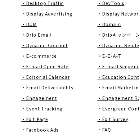
・Desktop Traffic
・DevTools
・Display Advertising
・Display Networ
・DOM
・Domain
・Drip Email
・Dripキャンペー
・Dynamic Content
・Dynamic Rende
・E-commerce
・E-E-A-T
・E-mail Open Rate
・E-mail Sequen
・Editorial Calendar
・Education Con
・Email Deliverability
・Email Marketin
・Engagement
・Engagement R
・Event Tracking
・Evergreen Con
・Exit Page
・Exit Survey
・Facebook Ads
・FAQ