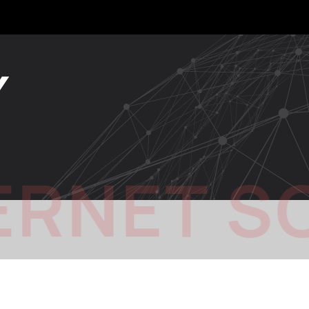
Y
ERNET S