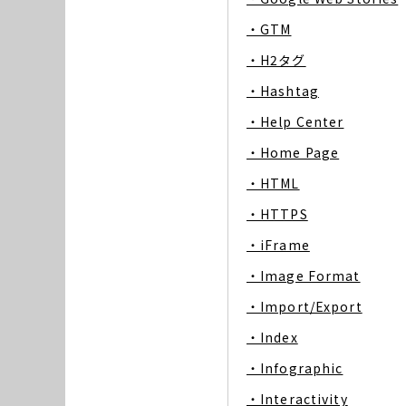
・GTM
・H2タグ
・Hashtag
・Help Center
・Home Page
・HTML
・HTTPS
・iFrame
・Image Format
・Import/Export
・Index
・Infographic
・Interactivity