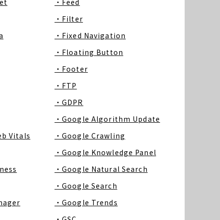
et
・Feed
・Filter
a
・Fixed Navigation
・Floating Button
・Footer
・FTP
・GDPR
・Google Algorithm Update
b Vitals
・Google Crawling
・Google Knowledge Panel
ness
・Google Natural Search
・Google Search
nager
・Google Trends
・GSC