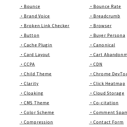
・Bounce
・Bounce Rate
・Brand Voice
・Breadcrumb
・Broken Link Checker
・Browser
・Button
・Buyer Persona
・Cache Plugin
・Canonical
・Card Layout
・Cart Abandon
・CCPA
・CDN
・Child Theme
・Chrome DevToo
・Clarity
・Click Heatmap
・Cloaking
・Cloud Storage
・CMS Theme
・Co-citation
・Color Scheme
・Comment Spa
・Compression
・Contact Form