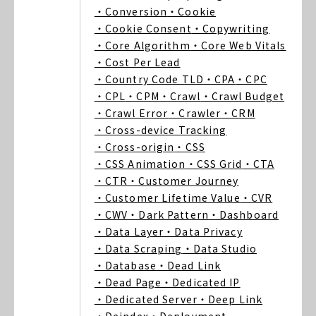
・Conversion
・Cookie
・Cookie Consent
・Copywriting
・Core Algorithm
・Core Web Vitals
・Cost Per Lead
・Country Code TLD
・CPA
・CPC
・CPL
・CPM
・Crawl
・Crawl Budget
・Crawl Error
・Crawler
・CRM
・Cross-device Tracking
・Cross-origin
・CSS
・CSS Animation
・CSS Grid
・CTA
・CTR
・Customer Journey
・Customer Lifetime Value
・CVR
・CWV
・Dark Pattern
・Dashboard
・Data Layer
・Data Privacy
・Data Scraping
・Data Studio
・Database
・Dead Link
・Dead Page
・Dedicated IP
・Dedicated Server
・Deep Link