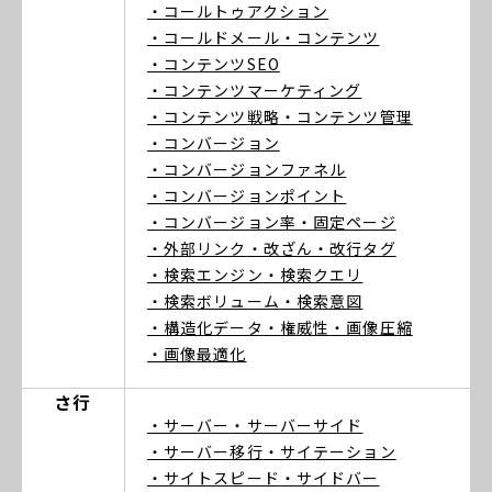
・コールトゥアクション
・コールドメール
・コンテンツ
・コンテンツSEO
・コンテンツマーケティング
・コンテンツ戦略
・コンテンツ管理
・コンバージョン
・コンバージョンファネル
・コンバージョンポイント
・コンバージョン率
・固定ページ
・外部リンク
・改ざん
・改行タグ
・検索エンジン
・検索クエリ
・検索ボリューム
・検索意図
・構造化データ
・権威性
・画像圧縮
・画像最適化
さ行
・サーバー
・サーバーサイド
・サーバー移行
・サイテーション
・サイトスピード
・サイドバー