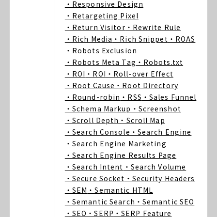
・Responsive Design
・Retargeting Pixel
・Return Visitor
・Rewrite Rule
・Rich Media
・Rich Snippet
・ROAS
・Robots Exclusion
・Robots Meta Tag
・Robots.txt
・ROI
・ROI
・Roll-over Effect
・Root Cause
・Root Directory
・Round-robin
・RSS
・Sales Funnel
・Schema Markup
・Screenshot
・Scroll Depth
・Scroll Map
・Search Console
・Search Engine
・Search Engine Marketing
・Search Engine Results Page
・Search Intent
・Search Volume
・Secure Socket
・Security Headers
・SEM
・Semantic HTML
・Semantic Search
・Semantic SEO
・SEO
・SERP
・SERP Feature