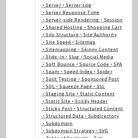
・Server
・Server Log
・Server Response Time
・Server-side Rendering
・Session
・Shared Hosting
・Shopping Cart
・Silo Structure
・Site Authority
・Site Speed
・Sitemap
・Sitemapping
・Skinny Content
・Slide-in
・Slug
・Social Media
・Soft Bounce
・Source Code
・SPA
・Spam
・Speed Index
・Spider
・Split Testing
・Sponsored Post
・SQL
・Squeeze Page
・SSL
・Staging Site
・Static Content
・Static Site
・Sticky Header
・Sticky Post
・Structured Content
・Structured Data
・Subdirectory
・Subdomain
・Subdomain Strategy
・SVG