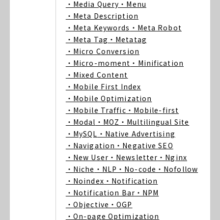
・Media Query
・Menu
・Meta Description
・Meta Keywords
・Meta Robot
・Meta Tag
・Metatag
・Micro Conversion
・Micro-moment
・Minification
・Mixed Content
・Mobile First Index
・Mobile Optimization
・Mobile Traffic
・Mobile-first
・Modal
・MOZ
・Multilingual Site
・MySQL
・Native Advertising
・Navigation
・Negative SEO
・New User
・Newsletter
・Nginx
・Niche
・NLP
・No-code
・Nofollow
・Noindex
・Notification
・Notification Bar
・NPM
・Objective
・OGP
・On-page Optimization