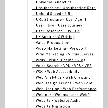
・Universal Analytics
・Unsubscribe
・Unsubscribe Rate
・Upload Speed
・URL
・URL Structure
・User Agent
・User Flow
・User Journey
・User Research
・UV
・UX
・UX Audit
・UX Writing
・Value Proposition
・Video Marketing
・Viewport
・Viral Marketing
・Virtual Server
・Virus
・Visual Design
・Vlog
・Voice Search
・VPN
・VPS
・VPS
・W3C
・Web Accessibility
・Web Analytics
・Web Crawling
・Web Design Trends
・Web Font
・Web Hosting
・Web Performance
・Webinar
・Webmaster
・WebP
・Website
・Website Audit
・Website Migration