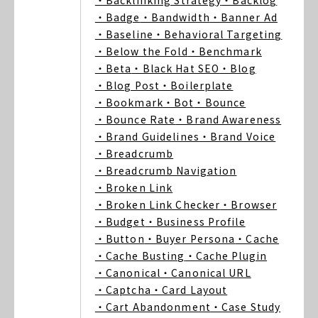
・Backlinking Strategy
・Backlog
・Badge
・Bandwidth
・Banner Ad
・Baseline
・Behavioral Targeting
・Below the Fold
・Benchmark
・Beta
・Black Hat SEO
・Blog
・Blog Post
・Boilerplate
・Bookmark
・Bot
・Bounce
・Bounce Rate
・Brand Awareness
・Brand Guidelines
・Brand Voice
・Breadcrumb
・Breadcrumb Navigation
・Broken Link
・Broken Link Checker
・Browser
・Budget
・Business Profile
・Button
・Buyer Persona
・Cache
・Cache Busting
・Cache Plugin
・Canonical
・Canonical URL
・Captcha
・Card Layout
・Cart Abandonment
・Case Study