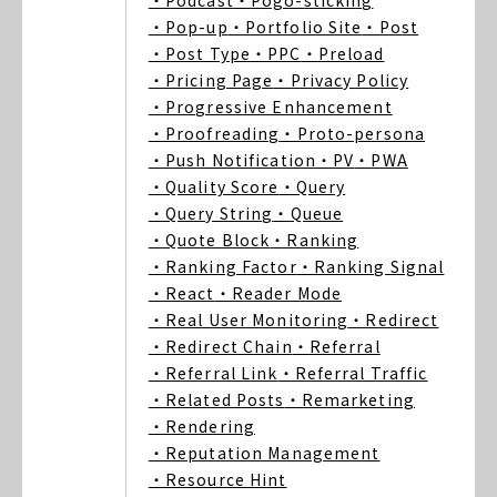
・Podcast
・Pogo-sticking
・Pop-up
・Portfolio Site
・Post
・Post Type
・PPC
・Preload
・Pricing Page
・Privacy Policy
・Progressive Enhancement
・Proofreading
・Proto-persona
・Push Notification
・PV
・PWA
・Quality Score
・Query
・Query String
・Queue
・Quote Block
・Ranking
・Ranking Factor
・Ranking Signal
・React
・Reader Mode
・Real User Monitoring
・Redirect
・Redirect Chain
・Referral
・Referral Link
・Referral Traffic
・Related Posts
・Remarketing
・Rendering
・Reputation Management
・Resource Hint