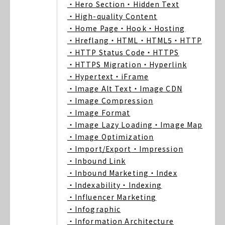
・Hero Section
・Hidden Text
・High-quality Content
・Home Page
・Hook
・Hosting
・Hreflang
・HTML
・HTML5
・HTTP
・HTTP Status Code
・HTTPS
・HTTPS Migration
・Hyperlink
・Hypertext
・iFrame
・Image Alt Text
・Image CDN
・Image Compression
・Image Format
・Image Lazy Loading
・Image Map
・Image Optimization
・Import/Export
・Impression
・Inbound Link
・Inbound Marketing
・Index
・Indexability
・Indexing
・Influencer Marketing
・Infographic
・Information Architecture