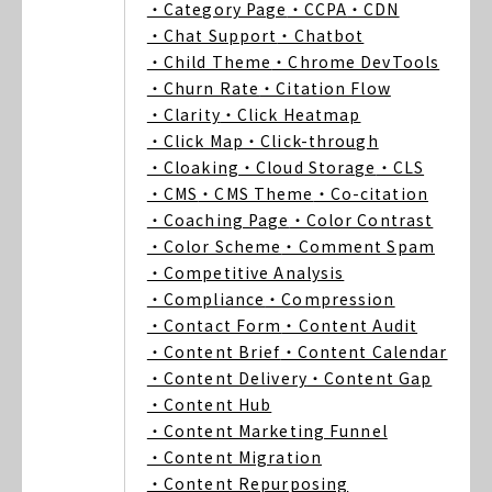
・Category Page
・CCPA
・CDN
・Chat Support
・Chatbot
・Child Theme
・Chrome DevTools
・Churn Rate
・Citation Flow
・Clarity
・Click Heatmap
・Click Map
・Click-through
・Cloaking
・Cloud Storage
・CLS
・CMS
・CMS Theme
・Co-citation
・Coaching Page
・Color Contrast
・Color Scheme
・Comment Spam
・Competitive Analysis
・Compliance
・Compression
・Contact Form
・Content Audit
・Content Brief
・Content Calendar
・Content Delivery
・Content Gap
・Content Hub
・Content Marketing Funnel
・Content Migration
・Content Repurposing