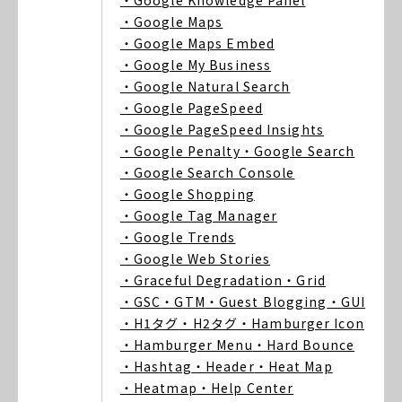
・Google Knowledge Panel
・Google Maps
・Google Maps Embed
・Google My Business
・Google Natural Search
・Google PageSpeed
・Google PageSpeed Insights
・Google Penalty
・Google Search
・Google Search Console
・Google Shopping
・Google Tag Manager
・Google Trends
・Google Web Stories
・Graceful Degradation
・Grid
・GSC
・GTM
・Guest Blogging
・GUI
・H1タグ
・H2タグ
・Hamburger Icon
・Hamburger Menu
・Hard Bounce
・Hashtag
・Header
・Heat Map
・Heatmap
・Help Center