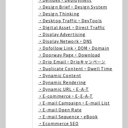
・Deindex
・Deployment
・Design Brief
・Design System
・Design Thinking
・Desktop Traffic
・DevTools
・Digital Asset
・Direct Traffic
・Display Advertising
・Display Network
・DNS
・Dofollow Link
・DOM
・Domain
・Doorway Page
・Download
・Drip Email
・Dripキャンペーン
・Duplicate Content
・Dwell Time
・Dynamic Content
・Dynamic Rendering
・Dynamic URL
・E-A-T
・E-commerce
・E-E-A-T
・E-mail Campaign
・E-mail List
・E-mail Open Rate
・E-mail Sequence
・eBook
・Ecommerce SEO