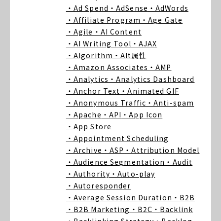
・Ad Spend
・AdSense
・AdWords
・Affiliate Program
・Age Gate
・Agile
・AI Content
・AI Writing Tool
・AJAX
・Algorithm
・Alt属性
・Amazon Associates
・AMP
・Analytics
・Analytics Dashboard
・Anchor Text
・Animated GIF
・Anonymous Traffic
・Anti-spam
・Apache
・API
・App Icon
・App Store
・Appointment Scheduling
・Archive
・ASP
・Attribution Model
・Audience Segmentation
・Audit
・Authority
・Auto-play
・Autoresponder
・Average Session Duration
・B2B
・B2B Marketing
・B2C
・Backlink