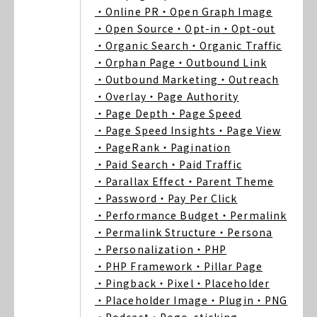
・Online PR
・Open Graph Image
・Open Source
・Opt-in
・Opt-out
・Organic Search
・Organic Traffic
・Orphan Page
・Outbound Link
・Outbound Marketing
・Outreach
・Overlay
・Page Authority
・Page Depth
・Page Speed
・Page Speed Insights
・Page View
・PageRank
・Pagination
・Paid Search
・Paid Traffic
・Parallax Effect
・Parent Theme
・Password
・Pay Per Click
・Performance Budget
・Permalink
・Permalink Structure
・Persona
・Personalization
・PHP
・PHP Framework
・Pillar Page
・Pingback
・Pixel
・Placeholder
・Placeholder Image
・Plugin
・PNG