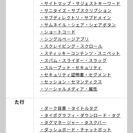
・サイトマップ
・サジェストキーワード
・サニタイズ
・サブスクリプション
・サブディレクトリ
・サブドメイン
・サムネイル
・シェア
・シェアボタン
・ショートコード
・シングルページアプリ
・スクレイピング
・スクロール
・スティッキーコンテンツ
・スニペット
・スパム
・スライダー
・スラッグ
・スループット
・セキュリティ
・セキュリティ証明書
・セグメント
・セッション
・セマンティクス
・ソーシャルメディア
・属性
た行
・ダーク背景
・タイトルタグ
・タイポグラフィ
・ダウンロード
・タグ
・タグマネージャー
・タスクバー
・ダッシュボード
・チャットボット