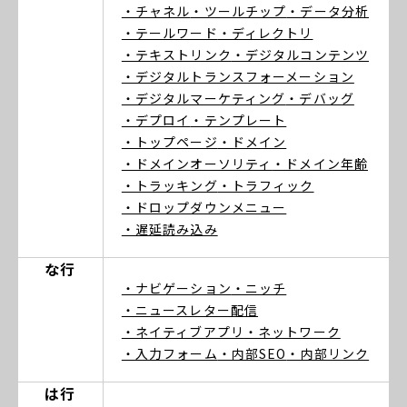
・チャネル
・ツールチップ
・データ分析
・テールワード
・ディレクトリ
・テキストリンク
・デジタルコンテンツ
・デジタルトランスフォーメーション
・デジタルマーケティング
・デバッグ
・デプロイ
・テンプレート
・トップページ
・ドメイン
・ドメインオーソリティ
・ドメイン年齢
・トラッキング
・トラフィック
・ドロップダウンメニュー
・遅延読み込み
な行
・ナビゲーション
・ニッチ
・ニュースレター配信
・ネイティブアプリ
・ネットワーク
・入力フォーム
・内部SEO
・内部リンク
は行