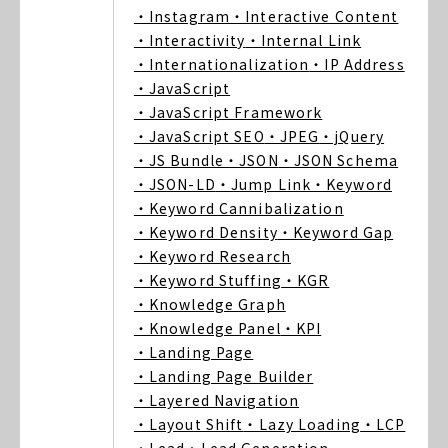
・Instagram
・Interactive Content
・Interactivity
・Internal Link
・Internationalization
・IP Address
・JavaScript
・JavaScript Framework
・JavaScript SEO
・JPEG
・jQuery
・JS Bundle
・JSON
・JSON Schema
・JSON-LD
・Jump Link
・Keyword
・Keyword Cannibalization
・Keyword Density
・Keyword Gap
・Keyword Research
・Keyword Stuffing
・KGR
・Knowledge Graph
・Knowledge Panel
・KPI
・Landing Page
・Landing Page Builder
・Layered Navigation
・Layout Shift
・Lazy Loading
・LCP