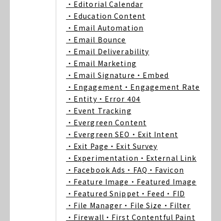
・Editorial Calendar
・Education Content
・Email Automation
・Email Bounce
・Email Deliverability
・Email Marketing
・Email Signature
・Embed
・Engagement
・Engagement Rate
・Entity
・Error 404
・Event Tracking
・Evergreen Content
・Evergreen SEO
・Exit Intent
・Exit Page
・Exit Survey
・Experimentation
・External Link
・Facebook Ads
・FAQ
・Favicon
・Feature Image
・Featured Image
・Featured Snippet
・Feed
・FID
・File Manager
・File Size
・Filter
・Firewall
・First Contentful Paint