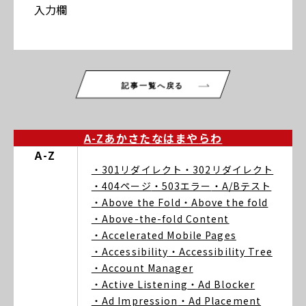
入力欄
記事一覧へ戻る
A-Z
あ
か
さ
た
な
は
ま
や
ら
わ
A-Z
・301リダイレクト
・302リダイレクト
・404ページ
・503エラー
・A/Bテスト
・Above the Fold
・Above the fold
・Above-the-fold Content
・Accelerated Mobile Pages
・Accessibility
・Accessibility Tree
・Account Manager
・Active Listening
・Ad Blocker
・Ad Impression
・Ad Placement