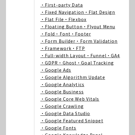
・First-party Data
・Fixed Navigation
・Flat Design
・Flat File
・Flexbox
・Floating Button
・Flyout Menu
・Fold
・Font
・Footer
・Form Builder
・Form Validation
・Framework
・FTP
・Full-width Layout
・Funnel
・GA4
・GDPR
・Ghost
・Goal Tracking
・Google Ads
・Google Algorithm Update
・Google Analytics
・Google Business
・Google Core Web Vitals
・Google Crawling
・Google Data Studio
・Google Featured Snippet
・Google Fonts