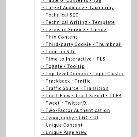
・Table of Contents
・Tag
・Target Audience
・Taxonomy
・Technical SEO
・Technical Writing
・Template
・Terms of Service
・Theme
・Thin Content
・Third-party Cookie
・Thumbnail
・Time on Site
・Time to Interactive
・TLS
・Toggle
・Tooltip
・Top-level Domain
・Topic Cluster
・Trackback
・Traffic
・Traffic Source
・Transition
・Trust Flow
・Trust Signal
・TTFB
・Tweet
・Twitter/X
・Two-Factor Authentication
・Typography
・UGC
・UI
・Unique Content
・Unique Page View