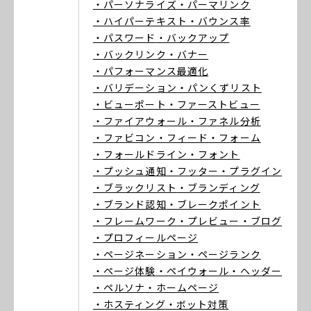
・パーソナライズ
・パーマリンク
・ハイパーテキスト
・バウンス率
・パスワード
・バックアップ
・バックリンク
・バナー
・パフォーマンス最適化
・バリデーション
・パンくずリスト
・ビューポート
・ファーストビュー
・ファイアウォール
・ファネル分析
・ファビコン
・フィード
・フォーム
・フォールドライン
・フォント
・プッシュ通知
・フッター
・プラグイン
・ブラックリスト
・ブランディング
・ブランド認知
・ブレークポイント
・フレームワーク
・プレビュー
・ブログ
・プロフィールページ
・ページネーション
・ページランク
・ページ体験
・ペイウォール
・ヘッダー
・ペルソナ
・ホームページ
・ホスティング
・ボット対策