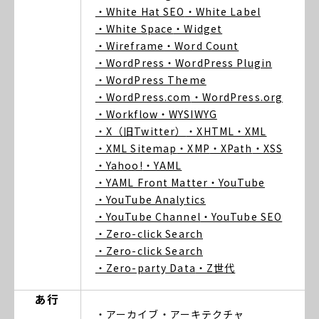
・White Hat SEO
・White Label
・White Space
・Widget
・Wireframe
・Word Count
・WordPress
・WordPress Plugin
・WordPress Theme
・WordPress.com
・WordPress.org
・Workflow
・WYSIWYG
・X（旧Twitter）
・XHTML
・XML
・XML Sitemap
・XMP
・XPath
・XSS
・Yahoo!
・YAML
・YAML Front Matter
・YouTube
・YouTube Analytics
・YouTube Channel
・YouTube SEO
・Zero-click Search
・Zero-click Search
・Zero-party Data
・Z世代
あ行
・アーカイブ
・アーキテクチャ