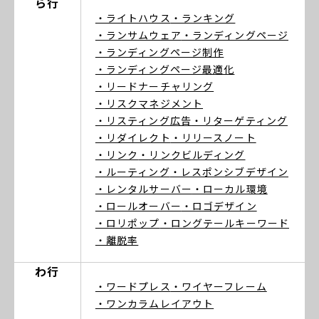
ら行
・ライトハウス
・ランキング
・ランサムウェア
・ランディングページ
・ランディングページ制作
・ランディングページ最適化
・リードナーチャリング
・リスクマネジメント
・リスティング広告
・リターゲティング
・リダイレクト
・リリースノート
・リンク
・リンクビルディング
・ルーティング
・レスポンシブデザイン
・レンタルサーバー
・ローカル環境
・ロールオーバー
・ロゴデザイン
・ロリポップ
・ロングテールキーワード
・離脱率
わ行
・ワードプレス
・ワイヤーフレーム
・ワンカラムレイアウト