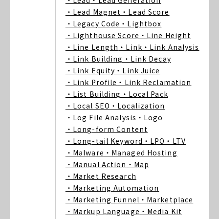
・Lead
・Lead Generation
・Lead Magnet
・Lead Score
・Legacy Code
・Lightbox
・Lighthouse Score
・Line Height
・Line Length
・Link
・Link Analysis
・Link Building
・Link Decay
・Link Equity
・Link Juice
・Link Profile
・Link Reclamation
・List Building
・Local Pack
・Local SEO
・Localization
・Log File Analysis
・Logo
・Long-form Content
・Long-tail Keyword
・LPO
・LTV
・Malware
・Managed Hosting
・Manual Action
・Map
・Market Research
・Marketing Automation
・Marketing Funnel
・Marketplace
・Markup Language
・Media Kit