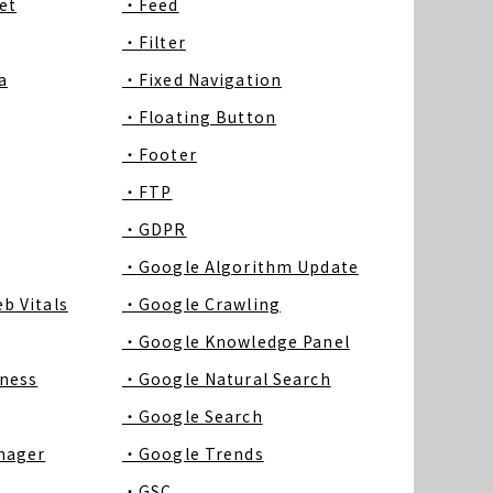
et
・Feed
・Filter
a
・Fixed Navigation
・Floating Button
・Footer
・FTP
・GDPR
・Google Algorithm Update
b Vitals
・Google Crawling
・Google Knowledge Panel
ness
・Google Natural Search
・Google Search
nager
・Google Trends
・GSC