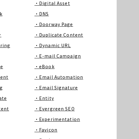
・Digital Asset
k
・DNS
・Doorway Page
ン
・Duplicate Content
ring
・Dynamic URL
・E-mail Campaign
ce
・eBook
tent
・Email Automation
g
・Email Signature
ate
・Entity
tent
・Evergreen SEO
・Experimentation
・Favicon