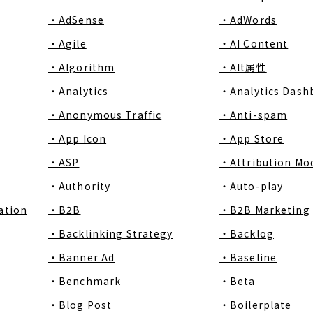
・AdSense
・AdWords
・Agile
・AI Content
・Algorithm
・Alt属性
・Analytics
・Analytics Dash
・Anonymous Traffic
・Anti-spam
・App Icon
・App Store
・ASP
・Attribution Mo
・Authority
・Auto-play
ation
・B2B
・B2B Marketing
・Backlinking Strategy
・Backlog
・Banner Ad
・Baseline
・Benchmark
・Beta
・Blog Post
・Boilerplate