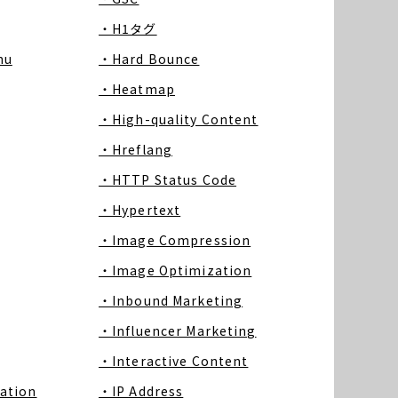
・H1タグ
nu
・Hard Bounce
・Heatmap
・High-quality Content
・Hreflang
・HTTP Status Code
・Hypertext
・Image Compression
・Image Optimization
・Inbound Marketing
・Influencer Marketing
・Interactive Content
ation
・IP Address