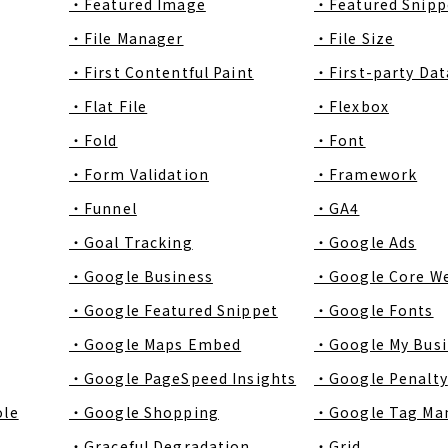
・Featured Image
・Featured Snipp
・File Manager
・File Size
・First Contentful Paint
・First-party Dat
・Flat File
・Flexbox
・Fold
・Font
・Form Validation
・Framework
・Funnel
・GA4
・Goal Tracking
・Google Ads
・Google Business
・Google Core We
・Google Featured Snippet
・Google Fonts
・Google Maps Embed
・Google My Busi
・Google PageSpeed Insights
・Google Penalty
ole
・Google Shopping
・Google Tag Ma
・Graceful Degradation
・Grid