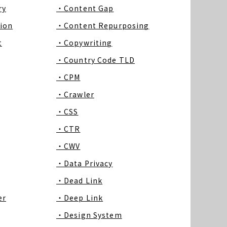
ry
・Content Gap
ion
・Content Repurposing
t
・Copywriting
・Country Code TLD
・CPM
・Crawler
・CSS
・CTR
・CWV
・Data Privacy
・Dead Link
er
・Deep Link
・Design System