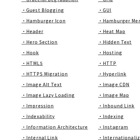
・Guest Blogging
・GUI
・Hamburger Icon
・Hamburger Me
・Header
・Heat Map
・Hero Section
・Hidden Text
・Hook
・Hosting
・HTML5
・HTTP
・HTTPS Migration
・Hyperlink
・Image Alt Text
・Image CDN
・Image Lazy Loading
・Image Map
・Impression
・Inbound Link
・Indexability
・Indexing
・Information Architecture
・Instagram
・Internal Link
・Internationaliz