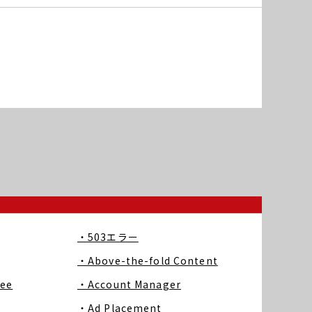
・503エラー
・Above-the-fold Content
ree
・Account Manager
・Ad Placement