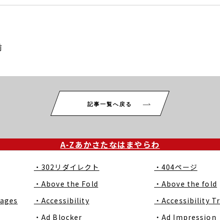
前
記事一覧へ戻る
A-Z
あ
か
さ
た
な
は
ま
や
ら
わ
・302リダイレクト
・404ページ
・Above the Fold
・Above the fold
Pages
・Accessibility
・Accessibility T
・Ad Blocker
・Ad Impression