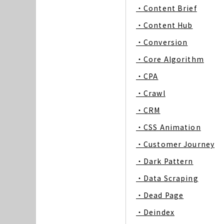
・Content Brief
・Content Hub
・Conversion
・Core Algorithm
・CPA
・Crawl
・CRM
・CSS Animation
・Customer Journey
・Dark Pattern
・Data Scraping
・Dead Page
・Deindex