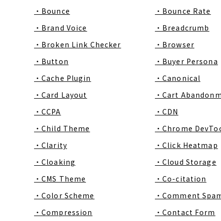
・Bounce
・Bounce Rate
・Brand Voice
・Breadcrumb
・Broken Link Checker
・Browser
・Button
・Buyer Persona
・Cache Plugin
・Canonical
・Card Layout
・Cart Abandon
・CCPA
・CDN
・Child Theme
・Chrome DevToo
・Clarity
・Click Heatmap
・Cloaking
・Cloud Storage
・CMS Theme
・Co-citation
・Color Scheme
・Comment Spa
・Compression
・Contact Form