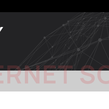
Y
ERNET S