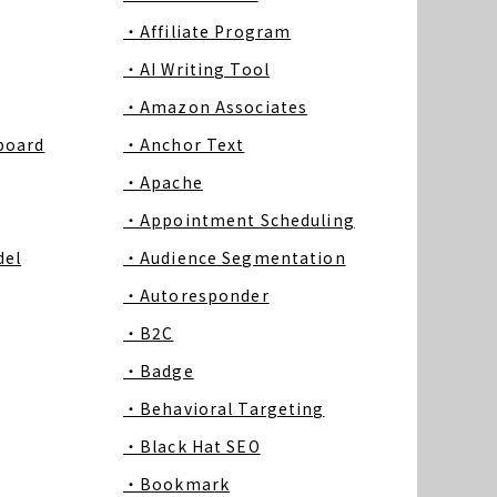
・Affiliate Program
・AI Writing Tool
・Amazon Associates
board
・Anchor Text
・Apache
・Appointment Scheduling
del
・Audience Segmentation
・Autoresponder
・B2C
・Badge
・Behavioral Targeting
・Black Hat SEO
・Bookmark