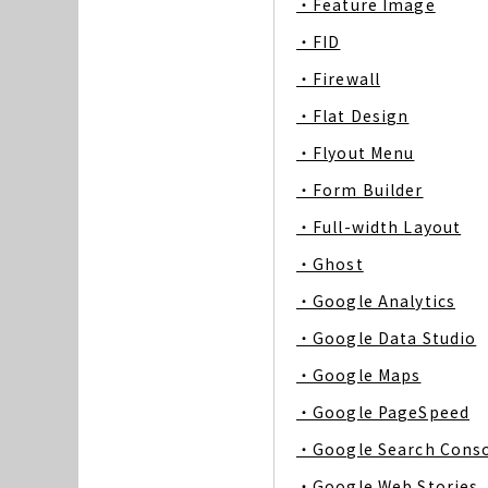
・Feature Image
・FID
・Firewall
・Flat Design
・Flyout Menu
・Form Builder
・Full-width Layout
・Ghost
・Google Analytics
・Google Data Studio
・Google Maps
・Google PageSpeed
・Google Search Cons
・Google Web Stories