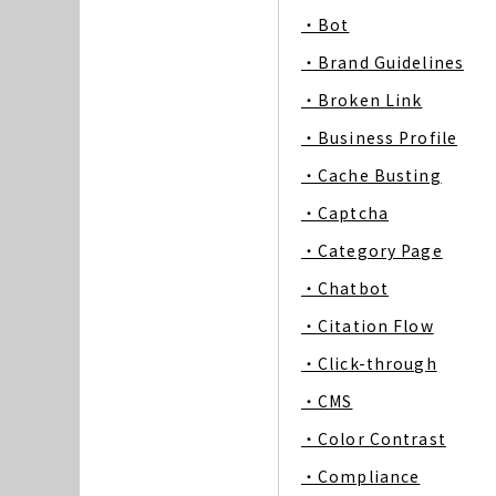
・Bot
・Brand Guidelines
・Broken Link
・Business Profile
・Cache Busting
・Captcha
・Category Page
・Chatbot
・Citation Flow
・Click-through
・CMS
・Color Contrast
・Compliance