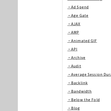
・Ad Spend
・Age Gate
・AJAX
・AMP
・Animated GIF
・API
・Archive
・Audit
・Average Session Dur
・Backlink
・Bandwidth
・Below the Fold
・Blog