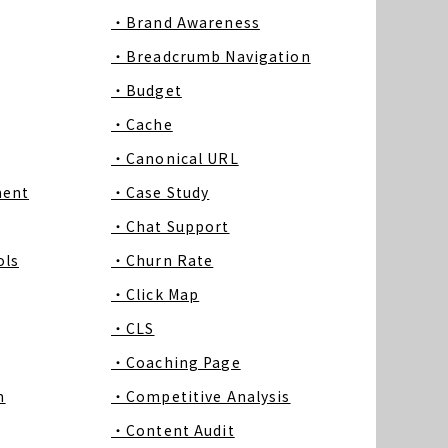
・Brand Awareness
・Breadcrumb Navigation
・Budget
・Cache
・Canonical URL
ment
・Case Study
・Chat Support
ls
・Churn Rate
・Click Map
・CLS
・Coaching Page
m
・Competitive Analysis
・Content Audit