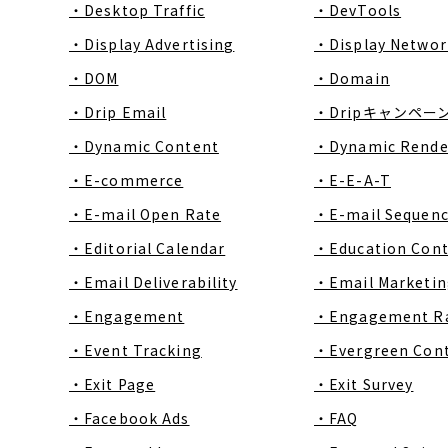
・Desktop Traffic
・DevTools
・Display Advertising
・Display Networ
・DOM
・Domain
・Drip Email
・Dripキャンペー
・Dynamic Content
・Dynamic Rende
・E-commerce
・E-E-A-T
・E-mail Open Rate
・E-mail Sequen
・Editorial Calendar
・Education Con
・Email Deliverability
・Email Marketin
・Engagement
・Engagement R
・Event Tracking
・Evergreen Con
・Exit Page
・Exit Survey
・Facebook Ads
・FAQ