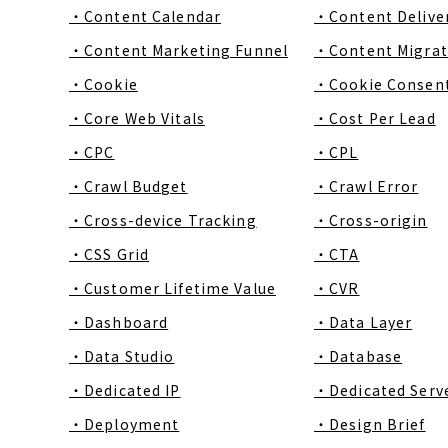
・Content Calendar
・Content Delive
・Content Marketing Funnel
・Content Migrat
・Cookie
・Cookie Consen
・Core Web Vitals
・Cost Per Lead
・CPC
・CPL
・Crawl Budget
・Crawl Error
・Cross-device Tracking
・Cross-origin
・CSS Grid
・CTA
・Customer Lifetime Value
・CVR
・Dashboard
・Data Layer
・Data Studio
・Database
・Dedicated IP
・Dedicated Serv
・Deployment
・Design Brief