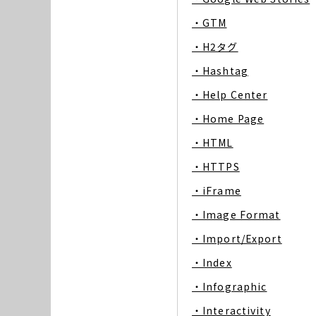
・GTM
・H2タグ
・Hashtag
・Help Center
・Home Page
・HTML
・HTTPS
・iFrame
・Image Format
・Import/Export
・Index
・Infographic
・Interactivity