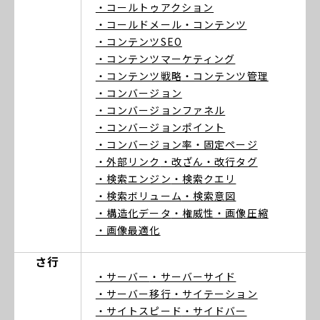
・コールトゥアクション
・コールドメール
・コンテンツ
・コンテンツSEO
・コンテンツマーケティング
・コンテンツ戦略
・コンテンツ管理
・コンバージョン
・コンバージョンファネル
・コンバージョンポイント
・コンバージョン率
・固定ページ
・外部リンク
・改ざん
・改行タグ
・検索エンジン
・検索クエリ
・検索ボリューム
・検索意図
・構造化データ
・権威性
・画像圧縮
・画像最適化
さ行
・サーバー
・サーバーサイド
・サーバー移行
・サイテーション
・サイトスピード
・サイドバー