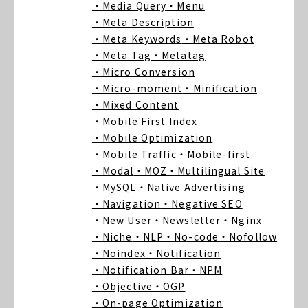
・Media Query
・Menu
・Meta Description
・Meta Keywords
・Meta Robot
・Meta Tag
・Metatag
・Micro Conversion
・Micro-moment
・Minification
・Mixed Content
・Mobile First Index
・Mobile Optimization
・Mobile Traffic
・Mobile-first
・Modal
・MOZ
・Multilingual Site
・MySQL
・Native Advertising
・Navigation
・Negative SEO
・New User
・Newsletter
・Nginx
・Niche
・NLP
・No-code
・Nofollow
・Noindex
・Notification
・Notification Bar
・NPM
・Objective
・OGP
・On-page Optimization