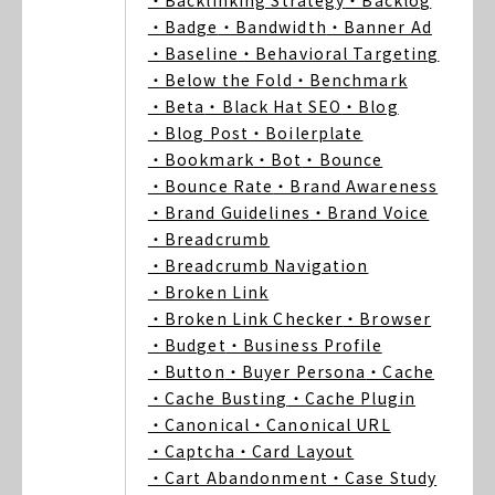
・Backlinking Strategy
・Backlog
・Badge
・Bandwidth
・Banner Ad
・Baseline
・Behavioral Targeting
・Below the Fold
・Benchmark
・Beta
・Black Hat SEO
・Blog
・Blog Post
・Boilerplate
・Bookmark
・Bot
・Bounce
・Bounce Rate
・Brand Awareness
・Brand Guidelines
・Brand Voice
・Breadcrumb
・Breadcrumb Navigation
・Broken Link
・Broken Link Checker
・Browser
・Budget
・Business Profile
・Button
・Buyer Persona
・Cache
・Cache Busting
・Cache Plugin
・Canonical
・Canonical URL
・Captcha
・Card Layout
・Cart Abandonment
・Case Study