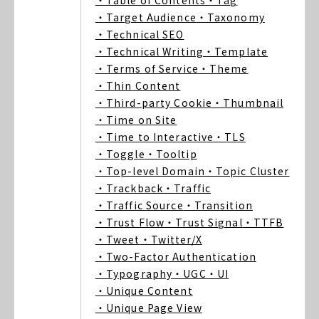
・Table of Contents
・Tag
・Target Audience
・Taxonomy
・Technical SEO
・Technical Writing
・Template
・Terms of Service
・Theme
・Thin Content
・Third-party Cookie
・Thumbnail
・Time on Site
・Time to Interactive
・TLS
・Toggle
・Tooltip
・Top-level Domain
・Topic Cluster
・Trackback
・Traffic
・Traffic Source
・Transition
・Trust Flow
・Trust Signal
・TTFB
・Tweet
・Twitter/X
・Two-Factor Authentication
・Typography
・UGC
・UI
・Unique Content
・Unique Page View