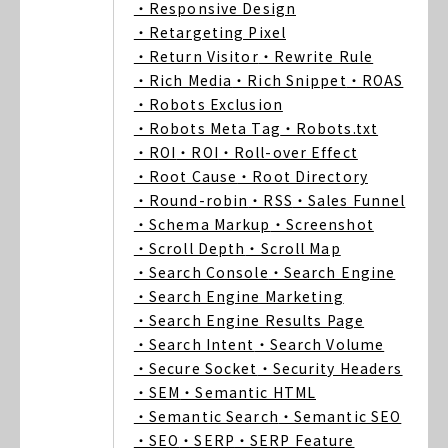
・Responsive Design
・Retargeting Pixel
・Return Visitor
・Rewrite Rule
・Rich Media
・Rich Snippet
・ROAS
・Robots Exclusion
・Robots Meta Tag
・Robots.txt
・ROI
・ROI
・Roll-over Effect
・Root Cause
・Root Directory
・Round-robin
・RSS
・Sales Funnel
・Schema Markup
・Screenshot
・Scroll Depth
・Scroll Map
・Search Console
・Search Engine
・Search Engine Marketing
・Search Engine Results Page
・Search Intent
・Search Volume
・Secure Socket
・Security Headers
・SEM
・Semantic HTML
・Semantic Search
・Semantic SEO
・SEO
・SERP
・SERP Feature