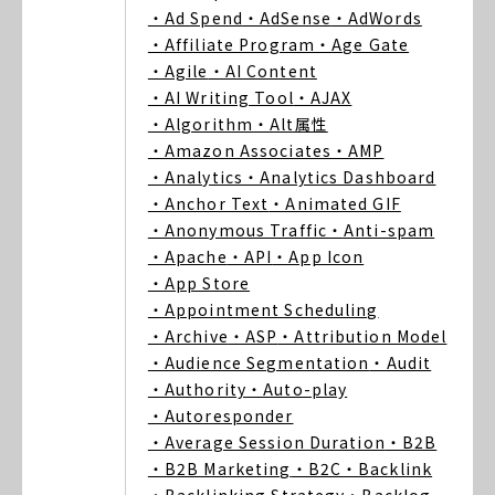
・Ad Spend
・AdSense
・AdWords
・Affiliate Program
・Age Gate
・Agile
・AI Content
・AI Writing Tool
・AJAX
・Algorithm
・Alt属性
・Amazon Associates
・AMP
・Analytics
・Analytics Dashboard
・Anchor Text
・Animated GIF
・Anonymous Traffic
・Anti-spam
・Apache
・API
・App Icon
・App Store
・Appointment Scheduling
・Archive
・ASP
・Attribution Model
・Audience Segmentation
・Audit
・Authority
・Auto-play
・Autoresponder
・Average Session Duration
・B2B
・B2B Marketing
・B2C
・Backlink