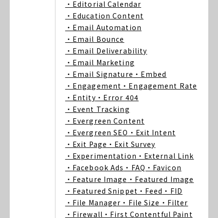
・Editorial Calendar
・Education Content
・Email Automation
・Email Bounce
・Email Deliverability
・Email Marketing
・Email Signature
・Embed
・Engagement
・Engagement Rate
・Entity
・Error 404
・Event Tracking
・Evergreen Content
・Evergreen SEO
・Exit Intent
・Exit Page
・Exit Survey
・Experimentation
・External Link
・Facebook Ads
・FAQ
・Favicon
・Feature Image
・Featured Image
・Featured Snippet
・Feed
・FID
・File Manager
・File Size
・Filter
・Firewall
・First Contentful Paint