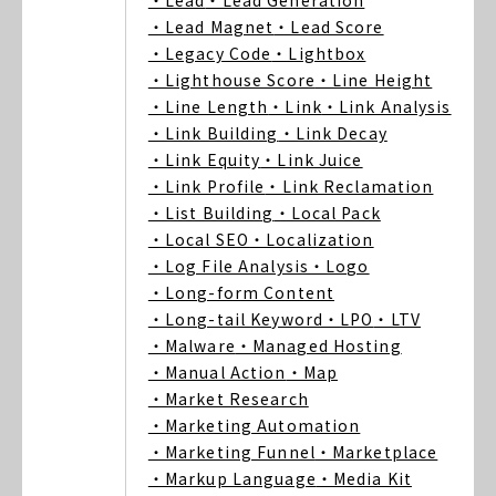
・Lead
・Lead Generation
・Lead Magnet
・Lead Score
・Legacy Code
・Lightbox
・Lighthouse Score
・Line Height
・Line Length
・Link
・Link Analysis
・Link Building
・Link Decay
・Link Equity
・Link Juice
・Link Profile
・Link Reclamation
・List Building
・Local Pack
・Local SEO
・Localization
・Log File Analysis
・Logo
・Long-form Content
・Long-tail Keyword
・LPO
・LTV
・Malware
・Managed Hosting
・Manual Action
・Map
・Market Research
・Marketing Automation
・Marketing Funnel
・Marketplace
・Markup Language
・Media Kit