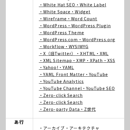
・White Hat SEO
・White Label
・White Space
・Widget
・Wireframe
・Word Count
・WordPress
・WordPress Plugin
・WordPress Theme
・WordPress.com
・WordPress.org
・Workflow
・WYSIWYG
・X（旧Twitter）
・XHTML
・XML
・XML Sitemap
・XMP
・XPath
・XSS
・Yahoo!
・YAML
・YAML Front Matter
・YouTube
・YouTube Analytics
・YouTube Channel
・YouTube SEO
・Zero-click Search
・Zero-click Search
・Zero-party Data
・Z世代
あ行
・アーカイブ
・アーキテクチャ