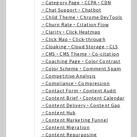
・Category Page
・CCPA
・CDN
・Chat Support
・Chatbot
・Child Theme
・Chrome DevTools
・Churn Rate
・Citation Flow
・Clarity
・Click Heatmap
・Click Map
・Click-through
・Cloaking
・Cloud Storage
・CLS
・CMS
・CMS Theme
・Co-citation
・Coaching Page
・Color Contrast
・Color Scheme
・Comment Spam
・Competitive Analysis
・Compliance
・Compression
・Contact Form
・Content Audit
・Content Brief
・Content Calendar
・Content Delivery
・Content Gap
・Content Hub
・Content Marketing Funnel
・Content Migration
・Content Repurposing