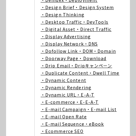
・Deindex
・Deployment
・Design Brief
・Design System
・Design Thinking
・Desktop Traffic
・DevTools
・Digital Asset
・Direct Traffic
・Display Advertising
・Display Network
・DNS
・Dofollow Link
・DOM
・Domain
・Doorway Page
・Download
・Drip Email
・Dripキャンペーン
・Duplicate Content
・Dwell Time
・Dynamic Content
・Dynamic Rendering
・Dynamic URL
・E-A-T
・E-commerce
・E-E-A-T
・E-mail Campaign
・E-mail List
・E-mail Open Rate
・E-mail Sequence
・eBook
・Ecommerce SEO