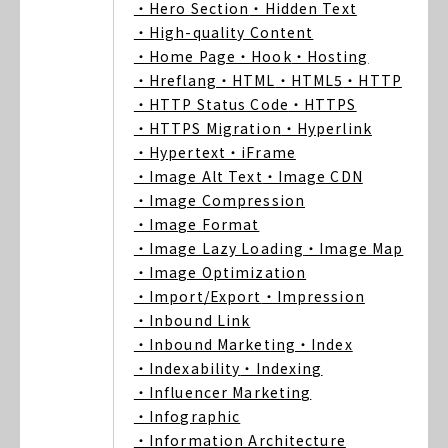
・Hero Section
・Hidden Text
・High-quality Content
・Home Page
・Hook
・Hosting
・Hreflang
・HTML
・HTML5
・HTTP
・HTTP Status Code
・HTTPS
・HTTPS Migration
・Hyperlink
・Hypertext
・iFrame
・Image Alt Text
・Image CDN
・Image Compression
・Image Format
・Image Lazy Loading
・Image Map
・Image Optimization
・Import/Export
・Impression
・Inbound Link
・Inbound Marketing
・Index
・Indexability
・Indexing
・Influencer Marketing
・Infographic
・Information Architecture