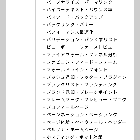
・パーソナライズ
・パーマリンク
・ハイパーテキスト
・バウンス率
・パスワード
・バックアップ
・バックリンク
・バナー
・パフォーマンス最適化
・バリデーション
・パンくずリスト
・ビューポート
・ファーストビュー
・ファイアウォール
・ファネル分析
・ファビコン
・フィード
・フォーム
・フォールドライン
・フォント
・プッシュ通知
・フッター
・プラグイン
・ブラックリスト
・ブランディング
・ブランド認知
・ブレークポイント
・フレームワーク
・プレビュー
・ブログ
・プロフィールページ
・ページネーション
・ページランク
・ページ体験
・ペイウォール
・ヘッダー
・ペルソナ
・ホームページ
・ホスティング
・ボット対策