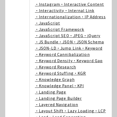
・Instagram
・Interactive Content
・Interactivity
・Internal Link
・Internationalization
・IP Address
・JavaScript
・JavaScript Framework
・JavaScript SEO
・JPEG
・jQuery
・JS Bundle
・JSON
・JSON Schema
・JSON-LD
・Jump Link
・Keyword
・Keyword Cannibalization
・Keyword Density
・Keyword Gap
・Keyword Research
・Keyword Stuffing
・KGR
・Knowledge Graph
・Knowledge Panel
・KPI
・Landing Page
・Landing Page Builder
・Layered Navigation
・Layout Shift
・Lazy Loading
・LCP