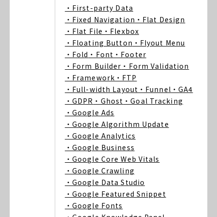
・First-party Data
・Fixed Navigation
・Flat Design
・Flat File
・Flexbox
・Floating Button
・Flyout Menu
・Fold
・Font
・Footer
・Form Builder
・Form Validation
・Framework
・FTP
・Full-width Layout
・Funnel
・GA4
・GDPR
・Ghost
・Goal Tracking
・Google Ads
・Google Algorithm Update
・Google Analytics
・Google Business
・Google Core Web Vitals
・Google Crawling
・Google Data Studio
・Google Featured Snippet
・Google Fonts