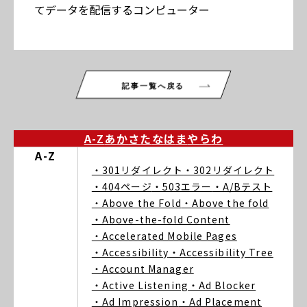
てデータを配信するコンピューター
記事一覧へ戻る
A-Z
あ
か
さ
た
な
は
ま
や
ら
わ
A-Z
・301リダイレクト
・302リダイレクト
・404ページ
・503エラー
・A/Bテスト
・Above the Fold
・Above the fold
・Above-the-fold Content
・Accelerated Mobile Pages
・Accessibility
・Accessibility Tree
・Account Manager
・Active Listening
・Ad Blocker
・Ad Impression
・Ad Placement