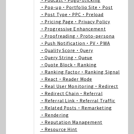
・Podcast
・Pogo-sticking
・Pop-up
・Portfolio Site
・Post
・Post Type
・PPC
・Preload
・Pricing Page
・Privacy Policy
・Progressive Enhancement
・Proofreading
・Proto-persona
・Push Notification
・PV
・PWA
・Quality Score
・Query
・Query String
・Queue
・Quote Block
・Ranking
・Ranking Factor
・Ranking Signal
・React
・Reader Mode
・Real User Monitoring
・Redirect
・Redirect Chain
・Referral
・Referral Link
・Referral Traffic
・Related Posts
・Remarketing
・Rendering
・Reputation Management
・Resource Hint