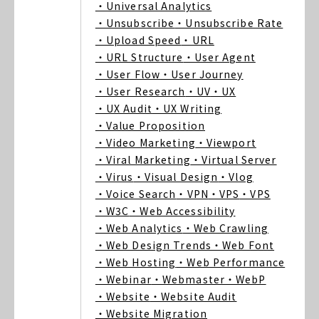
・Universal Analytics
・Unsubscribe
・Unsubscribe Rate
・Upload Speed
・URL
・URL Structure
・User Agent
・User Flow
・User Journey
・User Research
・UV
・UX
・UX Audit
・UX Writing
・Value Proposition
・Video Marketing
・Viewport
・Viral Marketing
・Virtual Server
・Virus
・Visual Design
・Vlog
・Voice Search
・VPN
・VPS
・VPS
・W3C
・Web Accessibility
・Web Analytics
・Web Crawling
・Web Design Trends
・Web Font
・Web Hosting
・Web Performance
・Webinar
・Webmaster
・WebP
・Website
・Website Audit
・Website Migration