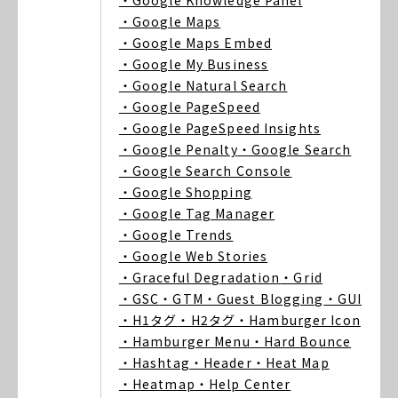
・Google Knowledge Panel
・Google Maps
・Google Maps Embed
・Google My Business
・Google Natural Search
・Google PageSpeed
・Google PageSpeed Insights
・Google Penalty
・Google Search
・Google Search Console
・Google Shopping
・Google Tag Manager
・Google Trends
・Google Web Stories
・Graceful Degradation
・Grid
・GSC
・GTM
・Guest Blogging
・GUI
・H1タグ
・H2タグ
・Hamburger Icon
・Hamburger Menu
・Hard Bounce
・Hashtag
・Header
・Heat Map
・Heatmap
・Help Center