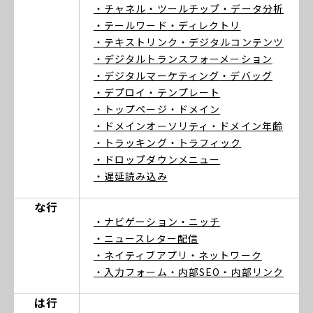
・チャネル
・ツールチップ
・データ分析
・テールワード
・ディレクトリ
・テキストリンク
・デジタルコンテンツ
・デジタルトランスフォーメーション
・デジタルマーケティング
・デバッグ
・デプロイ
・テンプレート
・トップページ
・ドメイン
・ドメインオーソリティ
・ドメイン年齢
・トラッキング
・トラフィック
・ドロップダウンメニュー
・遅延読み込み
な行
・ナビゲーション
・ニッチ
・ニュースレター配信
・ネイティブアプリ
・ネットワーク
・入力フォーム
・内部SEO
・内部リンク
は行