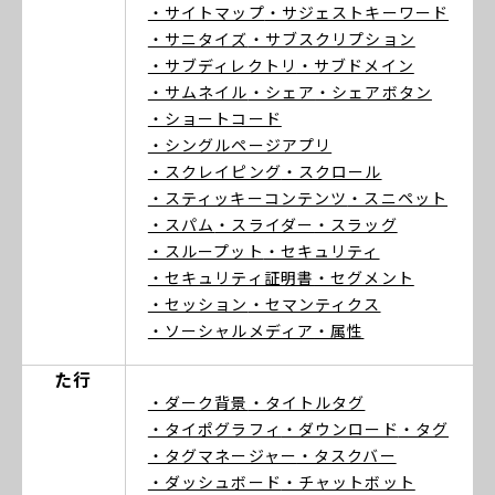
・サイトマップ
・サジェストキーワード
・サニタイズ
・サブスクリプション
・サブディレクトリ
・サブドメイン
・サムネイル
・シェア
・シェアボタン
・ショートコード
・シングルページアプリ
・スクレイピング
・スクロール
・スティッキーコンテンツ
・スニペット
・スパム
・スライダー
・スラッグ
・スループット
・セキュリティ
・セキュリティ証明書
・セグメント
・セッション
・セマンティクス
・ソーシャルメディア
・属性
た行
・ダーク背景
・タイトルタグ
・タイポグラフィ
・ダウンロード
・タグ
・タグマネージャー
・タスクバー
・ダッシュボード
・チャットボット