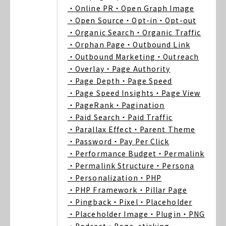
・Online PR
・Open Graph Image
・Open Source
・Opt-in
・Opt-out
・Organic Search
・Organic Traffic
・Orphan Page
・Outbound Link
・Outbound Marketing
・Outreach
・Overlay
・Page Authority
・Page Depth
・Page Speed
・Page Speed Insights
・Page View
・PageRank
・Pagination
・Paid Search
・Paid Traffic
・Parallax Effect
・Parent Theme
・Password
・Pay Per Click
・Performance Budget
・Permalink
・Permalink Structure
・Persona
・Personalization
・PHP
・PHP Framework
・Pillar Page
・Pingback
・Pixel
・Placeholder
・Placeholder Image
・Plugin
・PNG