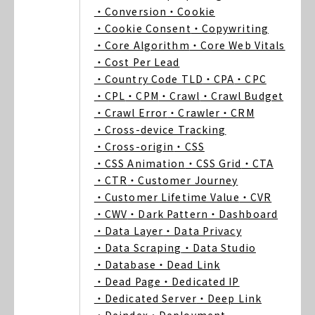
・Conversion
・Cookie
・Cookie Consent
・Copywriting
・Core Algorithm
・Core Web Vitals
・Cost Per Lead
・Country Code TLD
・CPA
・CPC
・CPL
・CPM
・Crawl
・Crawl Budget
・Crawl Error
・Crawler
・CRM
・Cross-device Tracking
・Cross-origin
・CSS
・CSS Animation
・CSS Grid
・CTA
・CTR
・Customer Journey
・Customer Lifetime Value
・CVR
・CWV
・Dark Pattern
・Dashboard
・Data Layer
・Data Privacy
・Data Scraping
・Data Studio
・Database
・Dead Link
・Dead Page
・Dedicated IP
・Dedicated Server
・Deep Link