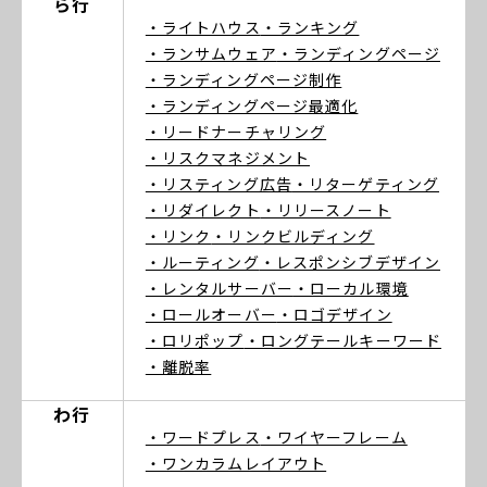
ら行
・ライトハウス
・ランキング
・ランサムウェア
・ランディングページ
・ランディングページ制作
・ランディングページ最適化
・リードナーチャリング
・リスクマネジメント
・リスティング広告
・リターゲティング
・リダイレクト
・リリースノート
・リンク
・リンクビルディング
・ルーティング
・レスポンシブデザイン
・レンタルサーバー
・ローカル環境
・ロールオーバー
・ロゴデザイン
・ロリポップ
・ロングテールキーワード
・離脱率
わ行
・ワードプレス
・ワイヤーフレーム
・ワンカラムレイアウト