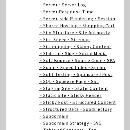
・Server
・Server Log
・Server Response Time
・Server-side Rendering
・Session
・Shared Hosting
・Shopping Cart
・Silo Structure
・Site Authority
・Site Speed
・Sitemap
・Sitemapping
・Skinny Content
・Slide-in
・Slug
・Social Media
・Soft Bounce
・Source Code
・SPA
・Spam
・Speed Index
・Spider
・Split Testing
・Sponsored Post
・SQL
・Squeeze Page
・SSL
・Staging Site
・Static Content
・Static Site
・Sticky Header
・Sticky Post
・Structured Content
・Structured Data
・Subdirectory
・Subdomain
・Subdomain Strategy
・SVG