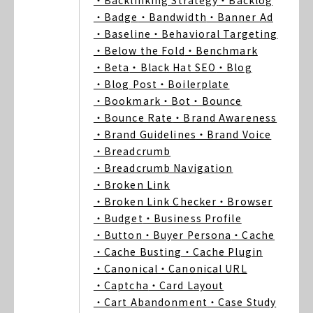
・Backlinking Strategy
・Backlog
・Badge
・Bandwidth
・Banner Ad
・Baseline
・Behavioral Targeting
・Below the Fold
・Benchmark
・Beta
・Black Hat SEO
・Blog
・Blog Post
・Boilerplate
・Bookmark
・Bot
・Bounce
・Bounce Rate
・Brand Awareness
・Brand Guidelines
・Brand Voice
・Breadcrumb
・Breadcrumb Navigation
・Broken Link
・Broken Link Checker
・Browser
・Budget
・Business Profile
・Button
・Buyer Persona
・Cache
・Cache Busting
・Cache Plugin
・Canonical
・Canonical URL
・Captcha
・Card Layout
・Cart Abandonment
・Case Study