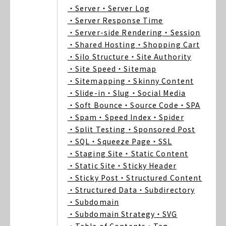
・Server
・Server Log
・Server Response Time
・Server-side Rendering
・Session
・Shared Hosting
・Shopping Cart
・Silo Structure
・Site Authority
・Site Speed
・Sitemap
・Sitemapping
・Skinny Content
・Slide-in
・Slug
・Social Media
・Soft Bounce
・Source Code
・SPA
・Spam
・Speed Index
・Spider
・Split Testing
・Sponsored Post
・SQL
・Squeeze Page
・SSL
・Staging Site
・Static Content
・Static Site
・Sticky Header
・Sticky Post
・Structured Content
・Structured Data
・Subdirectory
・Subdomain
・Subdomain Strategy
・SVG