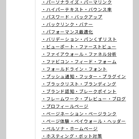
・パーソナライズ
・パーマリンク
・ハイパーテキスト
・バウンス率
・パスワード
・バックアップ
・バックリンク
・バナー
・パフォーマンス最適化
・バリデーション
・パンくずリスト
・ビューポート
・ファーストビュー
・ファイアウォール
・ファネル分析
・ファビコン
・フィード
・フォーム
・フォールドライン
・フォント
・プッシュ通知
・フッター
・プラグイン
・ブラックリスト
・ブランディング
・ブランド認知
・ブレークポイント
・フレームワーク
・プレビュー
・ブログ
・プロフィールページ
・ページネーション
・ページランク
・ページ体験
・ペイウォール
・ヘッダー
・ペルソナ
・ホームページ
・ホスティング
・ボット対策