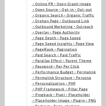
・Online PR
・Open Graph Image
・Open Source
・Opt-in
・Opt-out
・Organic Search
・Organic Traffic
・Orphan Page
・Outbound Link
・Outbound Marketing
・Outreach
・Overlay
・Page Authority
・Page Depth
・Page Speed
・Page Speed Insights
・Page View
・PageRank
・Pagination
・Paid Search
・Paid Traffic
・Parallax Effect
・Parent Theme
・Password
・Pay Per Click
・Performance Budget
・Permalink
・Permalink Structure
・Persona
・Personalization
・PHP
・PHP Framework
・Pillar Page
・Pingback
・Pixel
・Placeholder
・Placeholder Image
・Plugin
・PNG