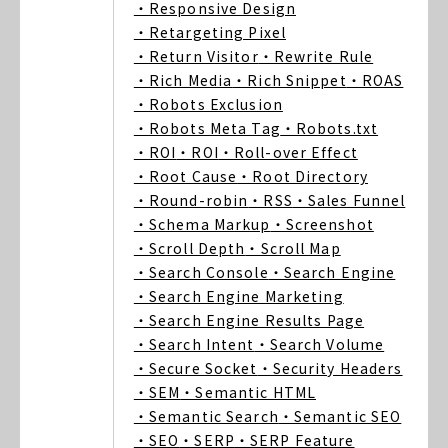
・Responsive Design
・Retargeting Pixel
・Return Visitor
・Rewrite Rule
・Rich Media
・Rich Snippet
・ROAS
・Robots Exclusion
・Robots Meta Tag
・Robots.txt
・ROI
・ROI
・Roll-over Effect
・Root Cause
・Root Directory
・Round-robin
・RSS
・Sales Funnel
・Schema Markup
・Screenshot
・Scroll Depth
・Scroll Map
・Search Console
・Search Engine
・Search Engine Marketing
・Search Engine Results Page
・Search Intent
・Search Volume
・Secure Socket
・Security Headers
・SEM
・Semantic HTML
・Semantic Search
・Semantic SEO
・SEO
・SERP
・SERP Feature