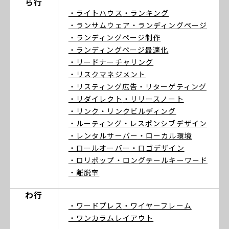
ら行
・ライトハウス
・ランキング
・ランサムウェア
・ランディングページ
・ランディングページ制作
・ランディングページ最適化
・リードナーチャリング
・リスクマネジメント
・リスティング広告
・リターゲティング
・リダイレクト
・リリースノート
・リンク
・リンクビルディング
・ルーティング
・レスポンシブデザイン
・レンタルサーバー
・ローカル環境
・ロールオーバー
・ロゴデザイン
・ロリポップ
・ロングテールキーワード
・離脱率
わ行
・ワードプレス
・ワイヤーフレーム
・ワンカラムレイアウト