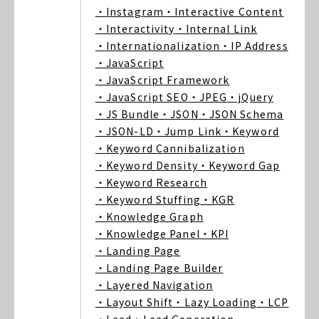
・Instagram
・Interactive Content
・Interactivity
・Internal Link
・Internationalization
・IP Address
・JavaScript
・JavaScript Framework
・JavaScript SEO
・JPEG
・jQuery
・JS Bundle
・JSON
・JSON Schema
・JSON-LD
・Jump Link
・Keyword
・Keyword Cannibalization
・Keyword Density
・Keyword Gap
・Keyword Research
・Keyword Stuffing
・KGR
・Knowledge Graph
・Knowledge Panel
・KPI
・Landing Page
・Landing Page Builder
・Layered Navigation
・Layout Shift
・Lazy Loading
・LCP