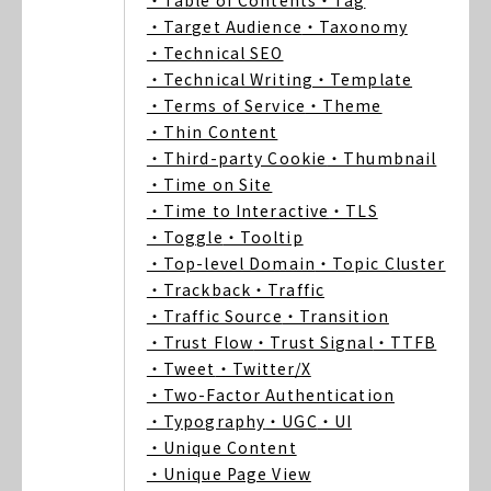
・Table of Contents
・Tag
・Target Audience
・Taxonomy
・Technical SEO
・Technical Writing
・Template
・Terms of Service
・Theme
・Thin Content
・Third-party Cookie
・Thumbnail
・Time on Site
・Time to Interactive
・TLS
・Toggle
・Tooltip
・Top-level Domain
・Topic Cluster
・Trackback
・Traffic
・Traffic Source
・Transition
・Trust Flow
・Trust Signal
・TTFB
・Tweet
・Twitter/X
・Two-Factor Authentication
・Typography
・UGC
・UI
・Unique Content
・Unique Page View