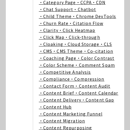
・Category Page
・CCPA
・CDN
・Chat Support
・Chatbot
・Child Theme
・Chrome DevTools
・Churn Rate
・Citation Flow
・Clarity
・Click Heatmap
・Click Map
・Click-through
・Cloaking
・Cloud Storage
・CLS
・CMS
・CMS Theme
・Co-citation
・Coaching Page
・Color Contrast
・Color Scheme
・Comment Spam
・Competitive Analysis
・Compliance
・Compression
・Contact Form
・Content Audit
・Content Brief
・Content Calendar
・Content Delivery
・Content Gap
・Content Hub
・Content Marketing Funnel
・Content Migration
・Content Repurposing