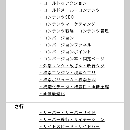
・コールトゥアクション
・コールドメール
・コンテンツ
・コンテンツSEO
・コンテンツマーケティング
・コンテンツ戦略
・コンテンツ管理
・コンバージョン
・コンバージョンファネル
・コンバージョンポイント
・コンバージョン率
・固定ページ
・外部リンク
・改ざん
・改行タグ
・検索エンジン
・検索クエリ
・検索ボリューム
・検索意図
・構造化データ
・権威性
・画像圧縮
・画像最適化
さ行
・サーバー
・サーバーサイド
・サーバー移行
・サイテーション
・サイトスピード
・サイドバー