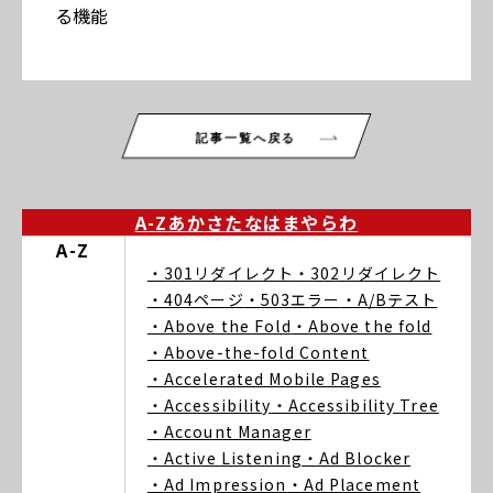
る機能
記事一覧へ戻る
A-Z
あ
か
さ
た
な
は
ま
や
ら
わ
A-Z
・301リダイレクト
・302リダイレクト
・404ページ
・503エラー
・A/Bテスト
・Above the Fold
・Above the fold
・Above-the-fold Content
・Accelerated Mobile Pages
・Accessibility
・Accessibility Tree
・Account Manager
・Active Listening
・Ad Blocker
・Ad Impression
・Ad Placement