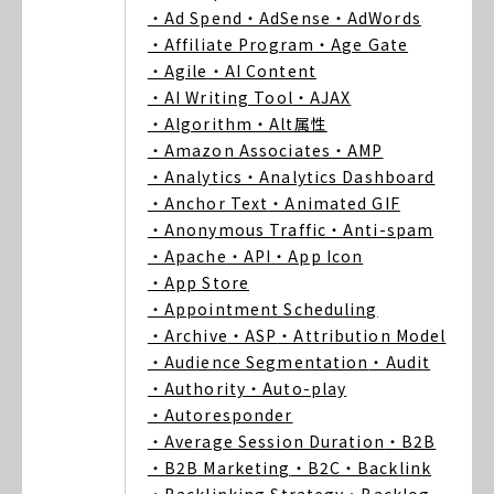
・Ad Spend
・AdSense
・AdWords
・Affiliate Program
・Age Gate
・Agile
・AI Content
・AI Writing Tool
・AJAX
・Algorithm
・Alt属性
・Amazon Associates
・AMP
・Analytics
・Analytics Dashboard
・Anchor Text
・Animated GIF
・Anonymous Traffic
・Anti-spam
・Apache
・API
・App Icon
・App Store
・Appointment Scheduling
・Archive
・ASP
・Attribution Model
・Audience Segmentation
・Audit
・Authority
・Auto-play
・Autoresponder
・Average Session Duration
・B2B
・B2B Marketing
・B2C
・Backlink