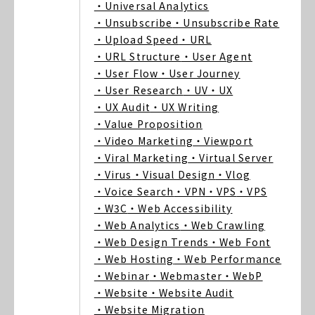
・Universal Analytics
・Unsubscribe
・Unsubscribe Rate
・Upload Speed
・URL
・URL Structure
・User Agent
・User Flow
・User Journey
・User Research
・UV
・UX
・UX Audit
・UX Writing
・Value Proposition
・Video Marketing
・Viewport
・Viral Marketing
・Virtual Server
・Virus
・Visual Design
・Vlog
・Voice Search
・VPN
・VPS
・VPS
・W3C
・Web Accessibility
・Web Analytics
・Web Crawling
・Web Design Trends
・Web Font
・Web Hosting
・Web Performance
・Webinar
・Webmaster
・WebP
・Website
・Website Audit
・Website Migration