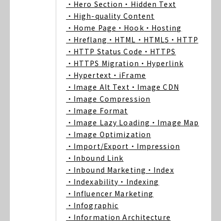
・Hero Section
・Hidden Text
・High-quality Content
・Home Page
・Hook
・Hosting
・Hreflang
・HTML
・HTML5
・HTTP
・HTTP Status Code
・HTTPS
・HTTPS Migration
・Hyperlink
・Hypertext
・iFrame
・Image Alt Text
・Image CDN
・Image Compression
・Image Format
・Image Lazy Loading
・Image Map
・Image Optimization
・Import/Export
・Impression
・Inbound Link
・Inbound Marketing
・Index
・Indexability
・Indexing
・Influencer Marketing
・Infographic
・Information Architecture