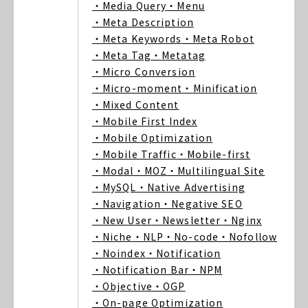
・Media Query
・Menu
・Meta Description
・Meta Keywords
・Meta Robot
・Meta Tag
・Metatag
・Micro Conversion
・Micro-moment
・Minification
・Mixed Content
・Mobile First Index
・Mobile Optimization
・Mobile Traffic
・Mobile-first
・Modal
・MOZ
・Multilingual Site
・MySQL
・Native Advertising
・Navigation
・Negative SEO
・New User
・Newsletter
・Nginx
・Niche
・NLP
・No-code
・Nofollow
・Noindex
・Notification
・Notification Bar
・NPM
・Objective
・OGP
・On-page Optimization