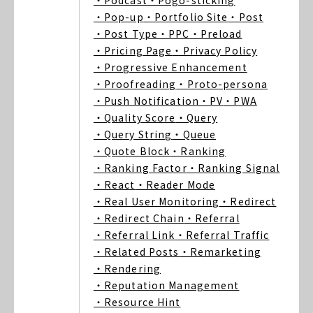
・Podcast
・Pogo-sticking
・Pop-up
・Portfolio Site
・Post
・Post Type
・PPC
・Preload
・Pricing Page
・Privacy Policy
・Progressive Enhancement
・Proofreading
・Proto-persona
・Push Notification
・PV
・PWA
・Quality Score
・Query
・Query String
・Queue
・Quote Block
・Ranking
・Ranking Factor
・Ranking Signal
・React
・Reader Mode
・Real User Monitoring
・Redirect
・Redirect Chain
・Referral
・Referral Link
・Referral Traffic
・Related Posts
・Remarketing
・Rendering
・Reputation Management
・Resource Hint