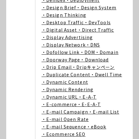
・Deindex
・Deployment
・Design Brief
・Design System
・Design Thinking
・Desktop Traffic
・DevTools
・Digital Asset
・Direct Traffic
・Display Advertising
・Display Network
・DNS
・Dofollow Link
・DOM
・Domain
・Doorway Page
・Download
・Drip Email
・Dripキャンペーン
・Duplicate Content
・Dwell Time
・Dynamic Content
・Dynamic Rendering
・Dynamic URL
・E-A-T
・E-commerce
・E-E-A-T
・E-mail Campaign
・E-mail List
・E-mail Open Rate
・E-mail Sequence
・eBook
・Ecommerce SEO