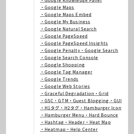
・Google Knowledge Panel
・Google Maps
・Google Maps Embed
・Google My Business
・Google Natural Search
・Google PageSpeed
・Google PageSpeed Insights
・Google Penalty
・Google Search
・Google Search Console
・Google Shopping
・Google Tag Manager
・Google Trends
・Google Web Stories
・Graceful Degradation
・Grid
・GSC
・GTM
・Guest Blogging
・GUI
・H1タグ
・H2タグ
・Hamburger Icon
・Hamburger Menu
・Hard Bounce
・Hashtag
・Header
・Heat Map
・Heatmap
・Help Center