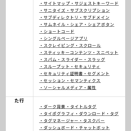
・サイトマップ
・サジェストキーワード
・サニタイズ
・サブスクリプション
・サブディレクトリ
・サブドメイン
・サムネイル
・シェア
・シェアボタン
・ショートコード
・シングルページアプリ
・スクレイピング
・スクロール
・スティッキーコンテンツ
・スニペット
・スパム
・スライダー
・スラッグ
・スループット
・セキュリティ
・セキュリティ証明書
・セグメント
・セッション
・セマンティクス
・ソーシャルメディア
・属性
た行
・ダーク背景
・タイトルタグ
・タイポグラフィ
・ダウンロード
・タグ
・タグマネージャー
・タスクバー
・ダッシュボード
・チャットボット