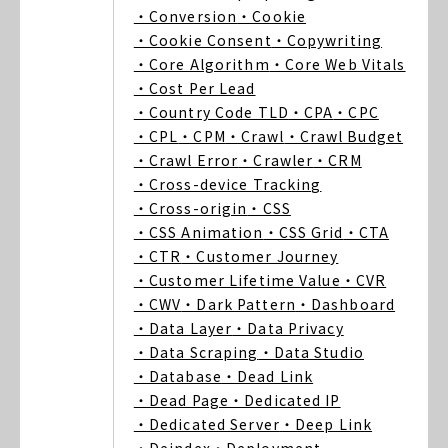
・Conversion
・Cookie
・Cookie Consent
・Copywriting
・Core Algorithm
・Core Web Vitals
・Cost Per Lead
・Country Code TLD
・CPA
・CPC
・CPL
・CPM
・Crawl
・Crawl Budget
・Crawl Error
・Crawler
・CRM
・Cross-device Tracking
・Cross-origin
・CSS
・CSS Animation
・CSS Grid
・CTA
・CTR
・Customer Journey
・Customer Lifetime Value
・CVR
・CWV
・Dark Pattern
・Dashboard
・Data Layer
・Data Privacy
・Data Scraping
・Data Studio
・Database
・Dead Link
・Dead Page
・Dedicated IP
・Dedicated Server
・Deep Link