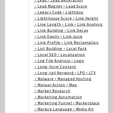
・Lead
・Lead Generation
・Lead Magnet
・Lead Score
・Legacy Code
・Lightbox
・Lighthouse Score
・Line Height
・Line Length
・Link
・Link Analysis
・Link Building
・Link Decay
・Link Equity
・Link Juice
・Link Profile
・Link Reclamation
・List Building
・Local Pack
・Local SEO
・Localization
・Log File Analysis
・Logo
・Long-form Content
・Long-tail Keyword
・LPO
・LTV
・Malware
・Managed Hosting
・Manual Action
・Map
・Market Research
・Marketing Automation
・Marketing Funnel
・Marketplace
・Markup Language
・Media Kit