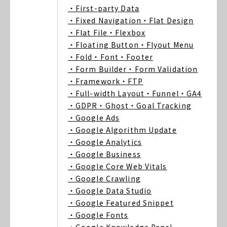
・First-party Data
・Fixed Navigation
・Flat Design
・Flat File
・Flexbox
・Floating Button
・Flyout Menu
・Fold
・Font
・Footer
・Form Builder
・Form Validation
・Framework
・FTP
・Full-width Layout
・Funnel
・GA4
・GDPR
・Ghost
・Goal Tracking
・Google Ads
・Google Algorithm Update
・Google Analytics
・Google Business
・Google Core Web Vitals
・Google Crawling
・Google Data Studio
・Google Featured Snippet
・Google Fonts