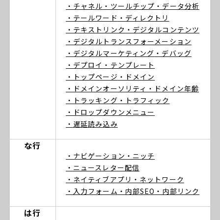
・チャネル
・ツールチップ
・データ分析
・テールワード
・ディレクトリ
・テキストリンク
・デジタルコンテンツ
・デジタルトランスフォーメーション
・デジタルマーケティング
・デバッグ
・デプロイ
・テンプレート
・トップページ
・ドメイン
・ドメインオーソリティ
・ドメイン年齢
・トラッキング
・トラフィック
・ドロップダウンメニュー
・遅延読み込み
な行
・ナビゲーション
・ニッチ
・ニュースレター配信
・ネイティブアプリ
・ネットワーク
・入力フォーム
・内部SEO
・内部リンク
は行