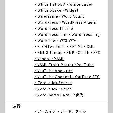
・White Hat SEO
・White Label
・White Space
・Widget
・Wireframe
・Word Count
・WordPress
・WordPress Plugin
・WordPress Theme
・WordPress.com
・WordPress.org
・Workflow
・WYSIWYG
・X（旧Twitter）
・XHTML
・XML
・XML Sitemap
・XMP
・XPath
・XSS
・Yahoo!
・YAML
・YAML Front Matter
・YouTube
・YouTube Analytics
・YouTube Channel
・YouTube SEO
・Zero-click Search
・Zero-click Search
・Zero-party Data
・Z世代
あ行
・アーカイブ
・アーキテクチャ