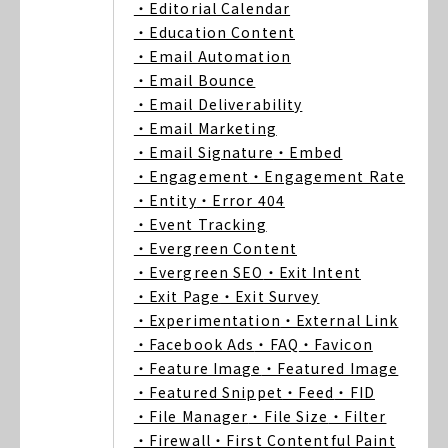
・Editorial Calendar
・Education Content
・Email Automation
・Email Bounce
・Email Deliverability
・Email Marketing
・Email Signature
・Embed
・Engagement
・Engagement Rate
・Entity
・Error 404
・Event Tracking
・Evergreen Content
・Evergreen SEO
・Exit Intent
・Exit Page
・Exit Survey
・Experimentation
・External Link
・Facebook Ads
・FAQ
・Favicon
・Feature Image
・Featured Image
・Featured Snippet
・Feed
・FID
・File Manager
・File Size
・Filter
・Firewall
・First Contentful Paint