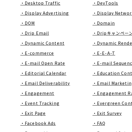
・Desktop Traffic
・DevTools
・Display Advertising
・Display Networ
・DOM
・Domain
・Drip Email
・Dripキャンペー
・Dynamic Content
・Dynamic Rende
・E-commerce
・E-E-A-T
・E-mail Open Rate
・E-mail Sequen
・Editorial Calendar
・Education Con
・Email Deliverability
・Email Marketin
・Engagement
・Engagement R
・Event Tracking
・Evergreen Con
・Exit Page
・Exit Survey
・Facebook Ads
・FAQ