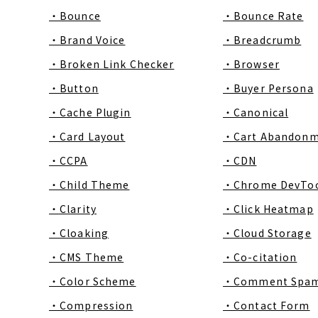
・Bounce
・Bounce Rate
・Brand Voice
・Breadcrumb
・Broken Link Checker
・Browser
・Button
・Buyer Persona
・Cache Plugin
・Canonical
・Card Layout
・Cart Abandon
・CCPA
・CDN
・Child Theme
・Chrome DevToo
・Clarity
・Click Heatmap
・Cloaking
・Cloud Storage
・CMS Theme
・Co-citation
・Color Scheme
・Comment Spa
・Compression
・Contact Form