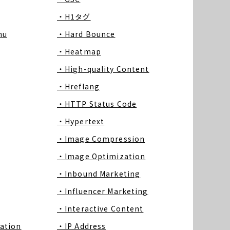
・H1タグ
nu
・Hard Bounce
・Heatmap
・High-quality Content
・Hreflang
・HTTP Status Code
・Hypertext
・Image Compression
・Image Optimization
・Inbound Marketing
・Influencer Marketing
・Interactive Content
ation
・IP Address