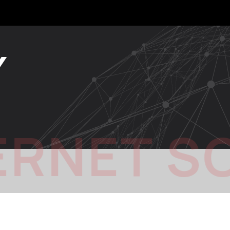
Y
ERNET S