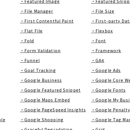
・Featured Image
・Featured Snipp
・File Manager
・File Size
・First Contentful Paint
・First-party Dat
・Flat File
・Flexbox
・Fold
・Font
・Form Validation
・Framework
・Funnel
・GA4
・Goal Tracking
・Google Ads
・Google Business
・Google Core We
・Google Featured Snippet
・Google Fonts
・Google Maps Embed
・Google My Busi
・Google PageSpeed Insights
・Google Penalty
ole
・Google Shopping
・Google Tag Ma
・Graceful Degradation
・Grid