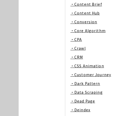
・Content Brief
・Content Hub
・Conversion
・Core Algorithm
・CPA
・Crawl
・CRM
・CSS Animation
・Customer Journey
・Dark Pattern
・Data Scraping
・Dead Page
・Deindex