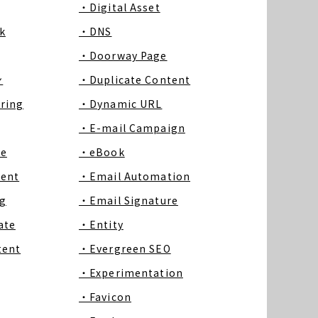
・Digital Asset
k
・DNS
・Doorway Page
ン
・Duplicate Content
ring
・Dynamic URL
・E-mail Campaign
ce
・eBook
tent
・Email Automation
g
・Email Signature
ate
・Entity
tent
・Evergreen SEO
・Experimentation
・Favicon