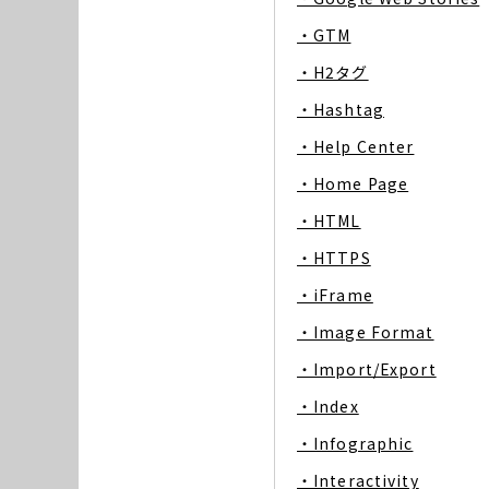
・GTM
・H2タグ
・Hashtag
・Help Center
・Home Page
・HTML
・HTTPS
・iFrame
・Image Format
・Import/Export
・Index
・Infographic
・Interactivity