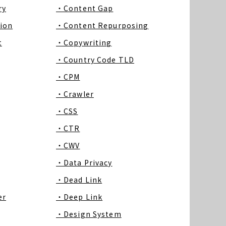
ry
・Content Gap
ion
・Content Repurposing
t
・Copywriting
・Country Code TLD
・CPM
・Crawler
・CSS
・CTR
・CWV
・Data Privacy
・Dead Link
er
・Deep Link
・Design System