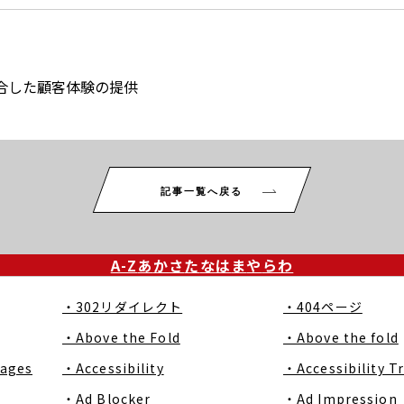
統合した顧客体験の提供
記事一覧へ戻る
A-Z
あ
か
さ
た
な
は
ま
や
ら
わ
・302リダイレクト
・404ページ
・Above the Fold
・Above the fold
Pages
・Accessibility
・Accessibility T
・Ad Blocker
・Ad Impression