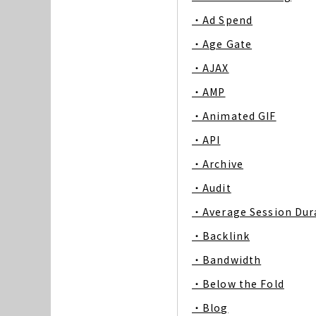
・Ad Spend
・Age Gate
・AJAX
・AMP
・Animated GIF
・API
・Archive
・Audit
・Average Session Dur
・Backlink
・Bandwidth
・Below the Fold
・Blog