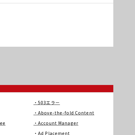
・503エラー
・Above-the-fold Content
ree
・Account Manager
・Ad Placement