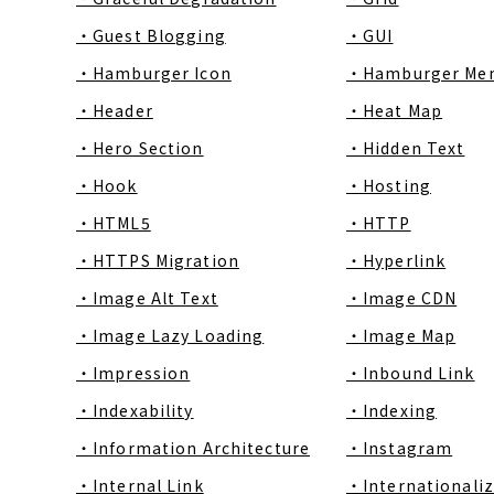
・Guest Blogging
・GUI
・Hamburger Icon
・Hamburger Me
・Header
・Heat Map
・Hero Section
・Hidden Text
・Hook
・Hosting
・HTML5
・HTTP
・HTTPS Migration
・Hyperlink
・Image Alt Text
・Image CDN
・Image Lazy Loading
・Image Map
・Impression
・Inbound Link
・Indexability
・Indexing
・Information Architecture
・Instagram
・Internal Link
・Internationaliz