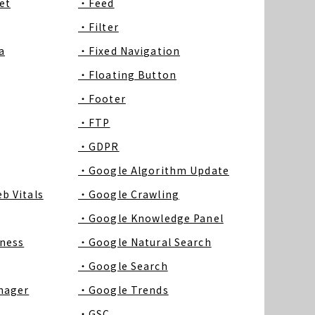
et
・Feed
・Filter
a
・Fixed Navigation
・Floating Button
・Footer
・FTP
・GDPR
・Google Algorithm Update
b Vitals
・Google Crawling
・Google Knowledge Panel
ness
・Google Natural Search
・Google Search
nager
・Google Trends
・GSC