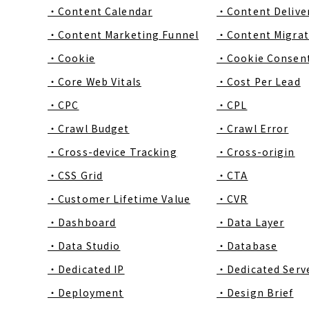
・Content Calendar
・Content Delive
・Content Marketing Funnel
・Content Migrat
・Cookie
・Cookie Consen
・Core Web Vitals
・Cost Per Lead
・CPC
・CPL
・Crawl Budget
・Crawl Error
・Cross-device Tracking
・Cross-origin
・CSS Grid
・CTA
・Customer Lifetime Value
・CVR
・Dashboard
・Data Layer
・Data Studio
・Database
・Dedicated IP
・Dedicated Serv
・Deployment
・Design Brief