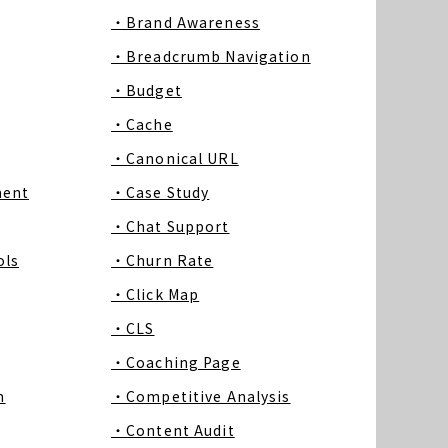
・Brand Awareness
・Breadcrumb Navigation
・Budget
・Cache
・Canonical URL
ment
・Case Study
・Chat Support
ls
・Churn Rate
・Click Map
・CLS
・Coaching Page
m
・Competitive Analysis
・Content Audit