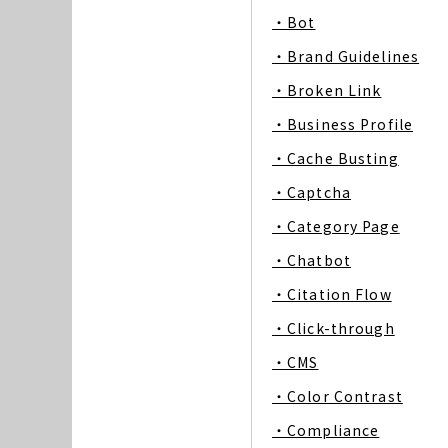
・Bot
・Brand Guidelines
・Broken Link
・Business Profile
・Cache Busting
・Captcha
・Category Page
・Chatbot
・Citation Flow
・Click-through
・CMS
・Color Contrast
・Compliance