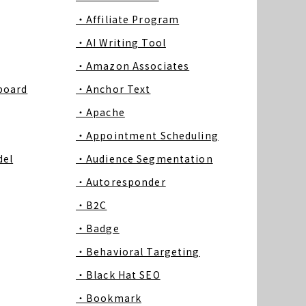
・Affiliate Program
・AI Writing Tool
・Amazon Associates
board
・Anchor Text
・Apache
・Appointment Scheduling
del
・Audience Segmentation
・Autoresponder
・B2C
・Badge
・Behavioral Targeting
・Black Hat SEO
・Bookmark