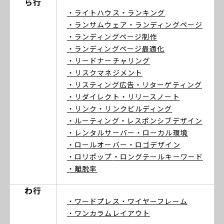
ら行
・ライトハウス
・ランキング
・ランサムウェア
・ランディングページ
・ランディングページ制作
・ランディングページ最適化
・リードナーチャリング
・リスクマネジメント
・リスティング広告
・リターゲティング
・リダイレクト
・リリースノート
・リンク
・リンクビルディング
・ルーティング
・レスポンシブデザイン
・レンタルサーバー
・ローカル環境
・ロールオーバー
・ロゴデザイン
・ロリポップ
・ロングテールキーワード
・離脱率
わ行
・ワードプレス
・ワイヤーフレーム
・ワンカラムレイアウト