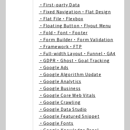
・First-party Data
・Fixed Navigation
・Flat Design
・Flat File
・Flexbox
・Floating Button
・Flyout Menu
・Fold
・Font
・Footer
・Form Builder
・Form Validation
・Framework
・FTP
・Full-width Layout
・Funnel
・GA4
・GDPR
・Ghost
・Goal Tracking
・Google Ads
・Google Algorithm Update
・Google Analytics
・Google Business
・Google Core Web Vitals
・Google Crawling
・Google Data Studio
・Google Featured Snippet
・Google Fonts