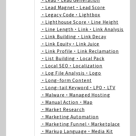
・Lead
・Lead Generation
・Lead Magnet
・Lead Score
・Legacy Code
・Lightbox
・Lighthouse Score
・Line Height
・Line Length
・Link
・Link Analysis
・Link Building
・Link Decay
・Link Equity
・Link Juice
・Link Profile
・Link Reclamation
・List Building
・Local Pack
・Local SEO
・Localization
・Log File Analysis
・Logo
・Long-form Content
・Long-tail Keyword
・LPO
・LTV
・Malware
・Managed Hosting
・Manual Action
・Map
・Market Research
・Marketing Automation
・Marketing Funnel
・Marketplace
・Markup Language
・Media Kit