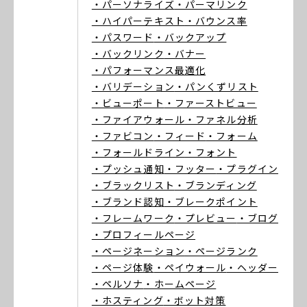
・パーソナライズ
・パーマリンク
・ハイパーテキスト
・バウンス率
・パスワード
・バックアップ
・バックリンク
・バナー
・パフォーマンス最適化
・バリデーション
・パンくずリスト
・ビューポート
・ファーストビュー
・ファイアウォール
・ファネル分析
・ファビコン
・フィード
・フォーム
・フォールドライン
・フォント
・プッシュ通知
・フッター
・プラグイン
・ブラックリスト
・ブランディング
・ブランド認知
・ブレークポイント
・フレームワーク
・プレビュー
・ブログ
・プロフィールページ
・ページネーション
・ページランク
・ページ体験
・ペイウォール
・ヘッダー
・ペルソナ
・ホームページ
・ホスティング
・ボット対策