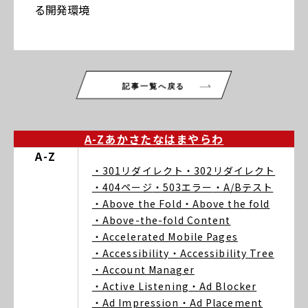
る開発環境
記事一覧へ戻る
A-Z
あ
か
さ
た
な
は
ま
や
ら
わ
A-Z
・301リダイレクト
・302リダイレクト
・404ページ
・503エラー
・A/Bテスト
・Above the Fold
・Above the fold
・Above-the-fold Content
・Accelerated Mobile Pages
・Accessibility
・Accessibility Tree
・Account Manager
・Active Listening
・Ad Blocker
・Ad Impression
・Ad Placement