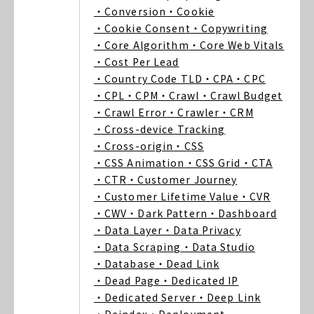
・Conversion
・Cookie
・Cookie Consent
・Copywriting
・Core Algorithm
・Core Web Vitals
・Cost Per Lead
・Country Code TLD
・CPA
・CPC
・CPL
・CPM
・Crawl
・Crawl Budget
・Crawl Error
・Crawler
・CRM
・Cross-device Tracking
・Cross-origin
・CSS
・CSS Animation
・CSS Grid
・CTA
・CTR
・Customer Journey
・Customer Lifetime Value
・CVR
・CWV
・Dark Pattern
・Dashboard
・Data Layer
・Data Privacy
・Data Scraping
・Data Studio
・Database
・Dead Link
・Dead Page
・Dedicated IP
・Dedicated Server
・Deep Link