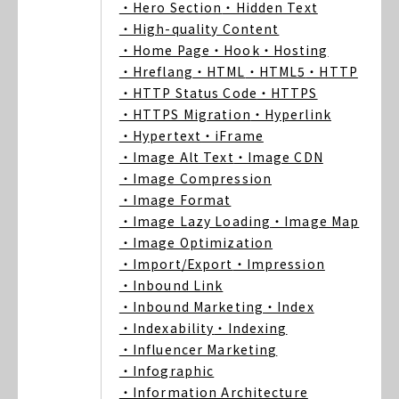
・Hero Section
・Hidden Text
・High-quality Content
・Home Page
・Hook
・Hosting
・Hreflang
・HTML
・HTML5
・HTTP
・HTTP Status Code
・HTTPS
・HTTPS Migration
・Hyperlink
・Hypertext
・iFrame
・Image Alt Text
・Image CDN
・Image Compression
・Image Format
・Image Lazy Loading
・Image Map
・Image Optimization
・Import/Export
・Impression
・Inbound Link
・Inbound Marketing
・Index
・Indexability
・Indexing
・Influencer Marketing
・Infographic
・Information Architecture