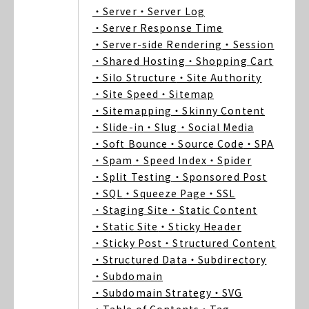
・Server
・Server Log
・Server Response Time
・Server-side Rendering
・Session
・Shared Hosting
・Shopping Cart
・Silo Structure
・Site Authority
・Site Speed
・Sitemap
・Sitemapping
・Skinny Content
・Slide-in
・Slug
・Social Media
・Soft Bounce
・Source Code
・SPA
・Spam
・Speed Index
・Spider
・Split Testing
・Sponsored Post
・SQL
・Squeeze Page
・SSL
・Staging Site
・Static Content
・Static Site
・Sticky Header
・Sticky Post
・Structured Content
・Structured Data
・Subdirectory
・Subdomain
・Subdomain Strategy
・SVG