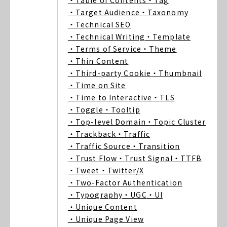
・Table of Contents
・Tag
・Target Audience
・Taxonomy
・Technical SEO
・Technical Writing
・Template
・Terms of Service
・Theme
・Thin Content
・Third-party Cookie
・Thumbnail
・Time on Site
・Time to Interactive
・TLS
・Toggle
・Tooltip
・Top-level Domain
・Topic Cluster
・Trackback
・Traffic
・Traffic Source
・Transition
・Trust Flow
・Trust Signal
・TTFB
・Tweet
・Twitter/X
・Two-Factor Authentication
・Typography
・UGC
・UI
・Unique Content
・Unique Page View