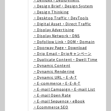
・Deindex
・Deployment
・Design Brief
・Design System
・Design Thinking
・Desktop Traffic
・DevTools
・Digital Asset
・Direct Traffic
・Display Advertising
・Display Network
・DNS
・Dofollow Link
・DOM
・Domain
・Doorway Page
・Download
・Drip Email
・Dripキャンペーン
・Duplicate Content
・Dwell Time
・Dynamic Content
・Dynamic Rendering
・Dynamic URL
・E-A-T
・E-commerce
・E-E-A-T
・E-mail Campaign
・E-mail List
・E-mail Open Rate
・E-mail Sequence
・eBook
・Ecommerce SEO