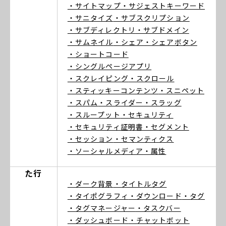
・サイトマップ
・サジェストキーワード
・サニタイズ
・サブスクリプション
・サブディレクトリ
・サブドメイン
・サムネイル
・シェア
・シェアボタン
・ショートコード
・シングルページアプリ
・スクレイピング
・スクロール
・スティッキーコンテンツ
・スニペット
・スパム
・スライダー
・スラッグ
・スループット
・セキュリティ
・セキュリティ証明書
・セグメント
・セッション
・セマンティクス
・ソーシャルメディア
・属性
た行
・ダーク背景
・タイトルタグ
・タイポグラフィ
・ダウンロード
・タグ
・タグマネージャー
・タスクバー
・ダッシュボード
・チャットボット