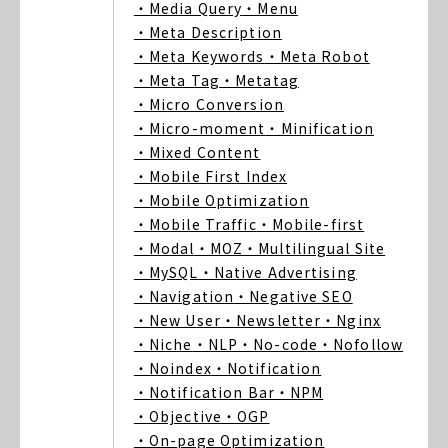
・Media Query
・Menu
・Meta Description
・Meta Keywords
・Meta Robot
・Meta Tag
・Metatag
・Micro Conversion
・Micro-moment
・Minification
・Mixed Content
・Mobile First Index
・Mobile Optimization
・Mobile Traffic
・Mobile-first
・Modal
・MOZ
・Multilingual Site
・MySQL
・Native Advertising
・Navigation
・Negative SEO
・New User
・Newsletter
・Nginx
・Niche
・NLP
・No-code
・Nofollow
・Noindex
・Notification
・Notification Bar
・NPM
・Objective
・OGP
・On-page Optimization