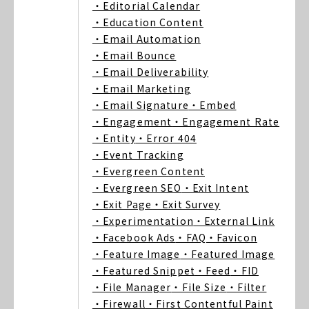
・Editorial Calendar
・Education Content
・Email Automation
・Email Bounce
・Email Deliverability
・Email Marketing
・Email Signature
・Embed
・Engagement
・Engagement Rate
・Entity
・Error 404
・Event Tracking
・Evergreen Content
・Evergreen SEO
・Exit Intent
・Exit Page
・Exit Survey
・Experimentation
・External Link
・Facebook Ads
・FAQ
・Favicon
・Feature Image
・Featured Image
・Featured Snippet
・Feed
・FID
・File Manager
・File Size
・Filter
・Firewall
・First Contentful Paint