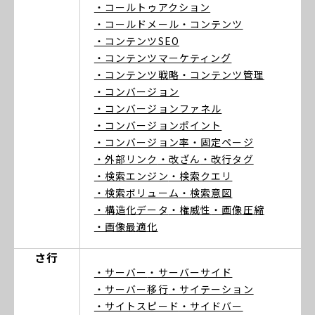
・コールトゥアクション
・コールドメール
・コンテンツ
・コンテンツSEO
・コンテンツマーケティング
・コンテンツ戦略
・コンテンツ管理
・コンバージョン
・コンバージョンファネル
・コンバージョンポイント
・コンバージョン率
・固定ページ
・外部リンク
・改ざん
・改行タグ
・検索エンジン
・検索クエリ
・検索ボリューム
・検索意図
・構造化データ
・権威性
・画像圧縮
・画像最適化
さ行
・サーバー
・サーバーサイド
・サーバー移行
・サイテーション
・サイトスピード
・サイドバー