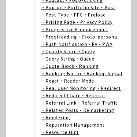
・Podcast
・Pogo-sticking
・Pop-up
・Portfolio Site
・Post
・Post Type
・PPC
・Preload
・Pricing Page
・Privacy Policy
・Progressive Enhancement
・Proofreading
・Proto-persona
・Push Notification
・PV
・PWA
・Quality Score
・Query
・Query String
・Queue
・Quote Block
・Ranking
・Ranking Factor
・Ranking Signal
・React
・Reader Mode
・Real User Monitoring
・Redirect
・Redirect Chain
・Referral
・Referral Link
・Referral Traffic
・Related Posts
・Remarketing
・Rendering
・Reputation Management
・Resource Hint