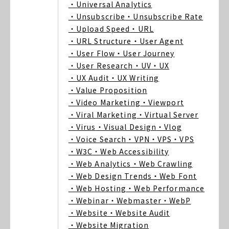
・Universal Analytics
・Unsubscribe
・Unsubscribe Rate
・Upload Speed
・URL
・URL Structure
・User Agent
・User Flow
・User Journey
・User Research
・UV
・UX
・UX Audit
・UX Writing
・Value Proposition
・Video Marketing
・Viewport
・Viral Marketing
・Virtual Server
・Virus
・Visual Design
・Vlog
・Voice Search
・VPN
・VPS
・VPS
・W3C
・Web Accessibility
・Web Analytics
・Web Crawling
・Web Design Trends
・Web Font
・Web Hosting
・Web Performance
・Webinar
・Webmaster
・WebP
・Website
・Website Audit
・Website Migration