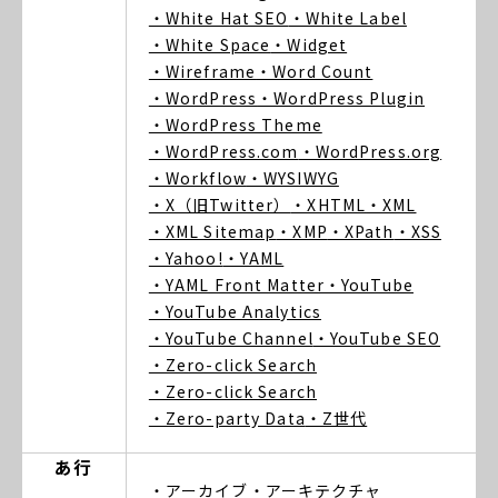
・White Hat SEO
・White Label
・White Space
・Widget
・Wireframe
・Word Count
・WordPress
・WordPress Plugin
・WordPress Theme
・WordPress.com
・WordPress.org
・Workflow
・WYSIWYG
・X（旧Twitter）
・XHTML
・XML
・XML Sitemap
・XMP
・XPath
・XSS
・Yahoo!
・YAML
・YAML Front Matter
・YouTube
・YouTube Analytics
・YouTube Channel
・YouTube SEO
・Zero-click Search
・Zero-click Search
・Zero-party Data
・Z世代
あ行
・アーカイブ
・アーキテクチャ