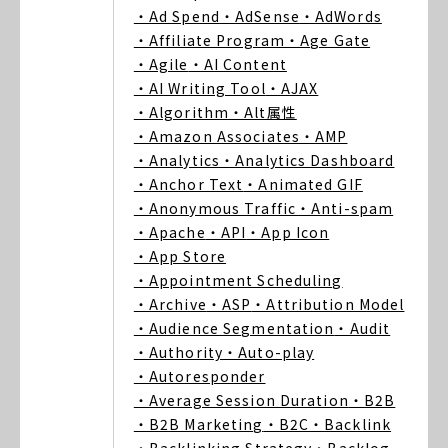
・Ad Spend
・AdSense
・AdWords
・Affiliate Program
・Age Gate
・Agile
・AI Content
・AI Writing Tool
・AJAX
・Algorithm
・Alt属性
・Amazon Associates
・AMP
・Analytics
・Analytics Dashboard
・Anchor Text
・Animated GIF
・Anonymous Traffic
・Anti-spam
・Apache
・API
・App Icon
・App Store
・Appointment Scheduling
・Archive
・ASP
・Attribution Model
・Audience Segmentation
・Audit
・Authority
・Auto-play
・Autoresponder
・Average Session Duration
・B2B
・B2B Marketing
・B2C
・Backlink