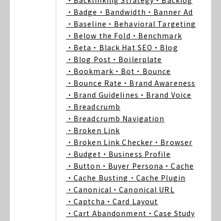
・Backlinking Strategy
・Backlog
・Badge
・Bandwidth
・Banner Ad
・Baseline
・Behavioral Targeting
・Below the Fold
・Benchmark
・Beta
・Black Hat SEO
・Blog
・Blog Post
・Boilerplate
・Bookmark
・Bot
・Bounce
・Bounce Rate
・Brand Awareness
・Brand Guidelines
・Brand Voice
・Breadcrumb
・Breadcrumb Navigation
・Broken Link
・Broken Link Checker
・Browser
・Budget
・Business Profile
・Button
・Buyer Persona
・Cache
・Cache Busting
・Cache Plugin
・Canonical
・Canonical URL
・Captcha
・Card Layout
・Cart Abandonment
・Case Study