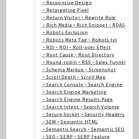
・Responsive Design
・Retargeting Pixel
・Return Visitor
・Rewrite Rule
・Rich Media
・Rich Snippet
・ROAS
・Robots Exclusion
・Robots Meta Tag
・Robots.txt
・ROI
・ROI
・Roll-over Effect
・Root Cause
・Root Directory
・Round-robin
・RSS
・Sales Funnel
・Schema Markup
・Screenshot
・Scroll Depth
・Scroll Map
・Search Console
・Search Engine
・Search Engine Marketing
・Search Engine Results Page
・Search Intent
・Search Volume
・Secure Socket
・Security Headers
・SEM
・Semantic HTML
・Semantic Search
・Semantic SEO
・SEO
・SERP
・SERP Feature