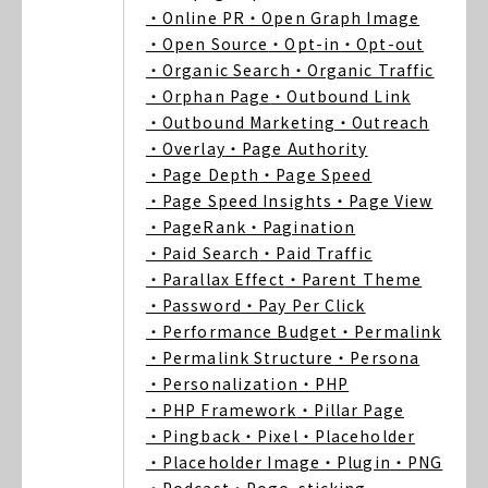
・Online PR
・Open Graph Image
・Open Source
・Opt-in
・Opt-out
・Organic Search
・Organic Traffic
・Orphan Page
・Outbound Link
・Outbound Marketing
・Outreach
・Overlay
・Page Authority
・Page Depth
・Page Speed
・Page Speed Insights
・Page View
・PageRank
・Pagination
・Paid Search
・Paid Traffic
・Parallax Effect
・Parent Theme
・Password
・Pay Per Click
・Performance Budget
・Permalink
・Permalink Structure
・Persona
・Personalization
・PHP
・PHP Framework
・Pillar Page
・Pingback
・Pixel
・Placeholder
・Placeholder Image
・Plugin
・PNG