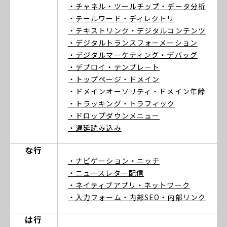
・チャネル
・ツールチップ
・データ分析
・テールワード
・ディレクトリ
・テキストリンク
・デジタルコンテンツ
・デジタルトランスフォーメーション
・デジタルマーケティング
・デバッグ
・デプロイ
・テンプレート
・トップページ
・ドメイン
・ドメインオーソリティ
・ドメイン年齢
・トラッキング
・トラフィック
・ドロップダウンメニュー
・遅延読み込み
な行
・ナビゲーション
・ニッチ
・ニュースレター配信
・ネイティブアプリ
・ネットワーク
・入力フォーム
・内部SEO
・内部リンク
は行