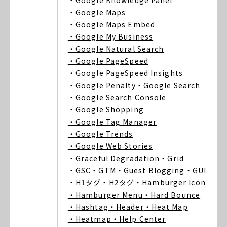
・Google Knowledge Panel
・Google Maps
・Google Maps Embed
・Google My Business
・Google Natural Search
・Google PageSpeed
・Google PageSpeed Insights
・Google Penalty
・Google Search
・Google Search Console
・Google Shopping
・Google Tag Manager
・Google Trends
・Google Web Stories
・Graceful Degradation
・Grid
・GSC
・GTM
・Guest Blogging
・GUI
・H1タグ
・H2タグ
・Hamburger Icon
・Hamburger Menu
・Hard Bounce
・Hashtag
・Header
・Heat Map
・Heatmap
・Help Center