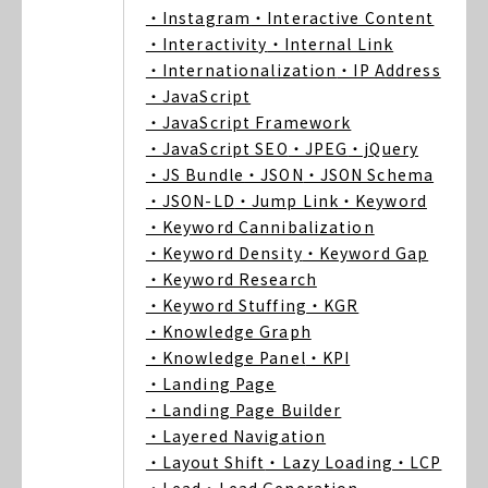
・Instagram
・Interactive Content
・Interactivity
・Internal Link
・Internationalization
・IP Address
・JavaScript
・JavaScript Framework
・JavaScript SEO
・JPEG
・jQuery
・JS Bundle
・JSON
・JSON Schema
・JSON-LD
・Jump Link
・Keyword
・Keyword Cannibalization
・Keyword Density
・Keyword Gap
・Keyword Research
・Keyword Stuffing
・KGR
・Knowledge Graph
・Knowledge Panel
・KPI
・Landing Page
・Landing Page Builder
・Layered Navigation
・Layout Shift
・Lazy Loading
・LCP