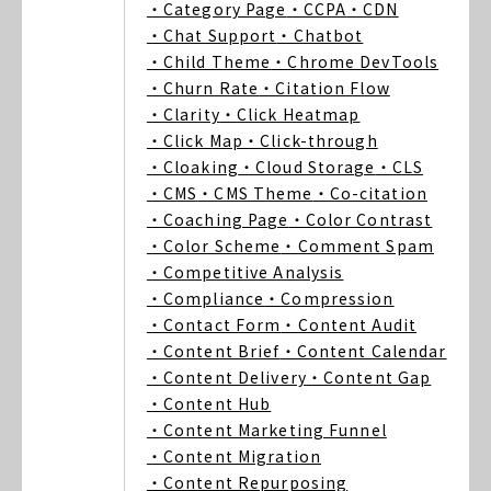
・Category Page
・CCPA
・CDN
・Chat Support
・Chatbot
・Child Theme
・Chrome DevTools
・Churn Rate
・Citation Flow
・Clarity
・Click Heatmap
・Click Map
・Click-through
・Cloaking
・Cloud Storage
・CLS
・CMS
・CMS Theme
・Co-citation
・Coaching Page
・Color Contrast
・Color Scheme
・Comment Spam
・Competitive Analysis
・Compliance
・Compression
・Contact Form
・Content Audit
・Content Brief
・Content Calendar
・Content Delivery
・Content Gap
・Content Hub
・Content Marketing Funnel
・Content Migration
・Content Repurposing