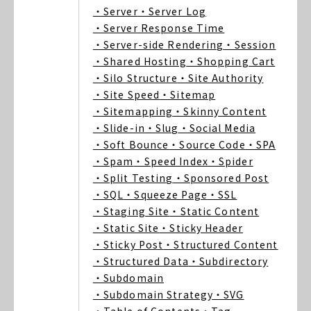
・Server
・Server Log
・Server Response Time
・Server-side Rendering
・Session
・Shared Hosting
・Shopping Cart
・Silo Structure
・Site Authority
・Site Speed
・Sitemap
・Sitemapping
・Skinny Content
・Slide-in
・Slug
・Social Media
・Soft Bounce
・Source Code
・SPA
・Spam
・Speed Index
・Spider
・Split Testing
・Sponsored Post
・SQL
・Squeeze Page
・SSL
・Staging Site
・Static Content
・Static Site
・Sticky Header
・Sticky Post
・Structured Content
・Structured Data
・Subdirectory
・Subdomain
・Subdomain Strategy
・SVG