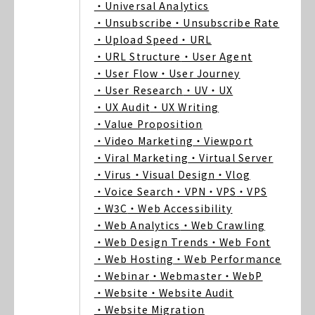
・Universal Analytics
・Unsubscribe
・Unsubscribe Rate
・Upload Speed
・URL
・URL Structure
・User Agent
・User Flow
・User Journey
・User Research
・UV
・UX
・UX Audit
・UX Writing
・Value Proposition
・Video Marketing
・Viewport
・Viral Marketing
・Virtual Server
・Virus
・Visual Design
・Vlog
・Voice Search
・VPN
・VPS
・VPS
・W3C
・Web Accessibility
・Web Analytics
・Web Crawling
・Web Design Trends
・Web Font
・Web Hosting
・Web Performance
・Webinar
・Webmaster
・WebP
・Website
・Website Audit
・Website Migration