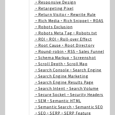
・Responsive Design
・Retargeting Pixel
・Return Visitor
・Rewrite Rule
・Rich Media
・Rich Snippet
・ROAS
・Robots Exclusion
・Robots Meta Tag
・Robots.txt
・ROI
・ROI
・Roll-over Effect
・Root Cause
・Root Directory
・Round-robin
・RSS
・Sales Funnel
・Schema Markup
・Screenshot
・Scroll Depth
・Scroll Map
・Search Console
・Search Engine
・Search Engine Marketing
・Search Engine Results Page
・Search Intent
・Search Volume
・Secure Socket
・Security Headers
・SEM
・Semantic HTML
・Semantic Search
・Semantic SEO
・SEO
・SERP
・SERP Feature