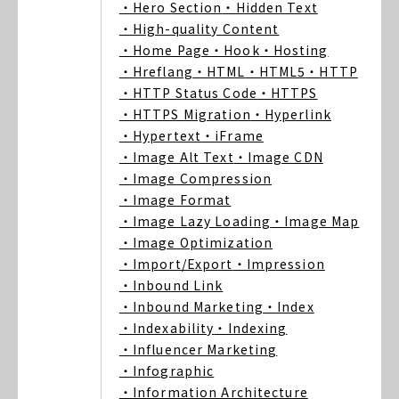
・Hero Section
・Hidden Text
・High-quality Content
・Home Page
・Hook
・Hosting
・Hreflang
・HTML
・HTML5
・HTTP
・HTTP Status Code
・HTTPS
・HTTPS Migration
・Hyperlink
・Hypertext
・iFrame
・Image Alt Text
・Image CDN
・Image Compression
・Image Format
・Image Lazy Loading
・Image Map
・Image Optimization
・Import/Export
・Impression
・Inbound Link
・Inbound Marketing
・Index
・Indexability
・Indexing
・Influencer Marketing
・Infographic
・Information Architecture