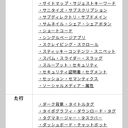
・サイトマップ
・サジェストキーワード
・サニタイズ
・サブスクリプション
・サブディレクトリ
・サブドメイン
・サムネイル
・シェア
・シェアボタン
・ショートコード
・シングルページアプリ
・スクレイピング
・スクロール
・スティッキーコンテンツ
・スニペット
・スパム
・スライダー
・スラッグ
・スループット
・セキュリティ
・セキュリティ証明書
・セグメント
・セッション
・セマンティクス
・ソーシャルメディア
・属性
た行
・ダーク背景
・タイトルタグ
・タイポグラフィ
・ダウンロード
・タグ
・タグマネージャー
・タスクバー
・ダッシュボード
・チャットボット