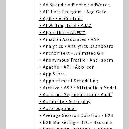
・Ad Spend
・AdSense
・AdWords
・Affiliate Program
・Age Gate
・Agile
・AI Content
・AI Writing Tool
・AJAX
・Algorithm
・Alt属性
・Amazon Associates
・AMP
・Analytics
・Analytics Dashboard
・Anchor Text
・Animated GIF
・Anonymous Traffic
・Anti-spam
・Apache
・API
・App Icon
・App Store
・Appointment Scheduling
・Archive
・ASP
・Attribution Model
・Audience Segmentation
・Audit
・Authority
・Auto-play
・Autoresponder
・Average Session Duration
・B2B
・B2B Marketing
・B2C
・Backlink