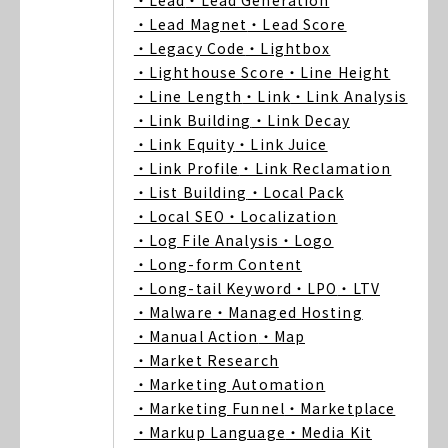
・Lead
・Lead Generation
・Lead Magnet
・Lead Score
・Legacy Code
・Lightbox
・Lighthouse Score
・Line Height
・Line Length
・Link
・Link Analysis
・Link Building
・Link Decay
・Link Equity
・Link Juice
・Link Profile
・Link Reclamation
・List Building
・Local Pack
・Local SEO
・Localization
・Log File Analysis
・Logo
・Long-form Content
・Long-tail Keyword
・LPO
・LTV
・Malware
・Managed Hosting
・Manual Action
・Map
・Market Research
・Marketing Automation
・Marketing Funnel
・Marketplace
・Markup Language
・Media Kit