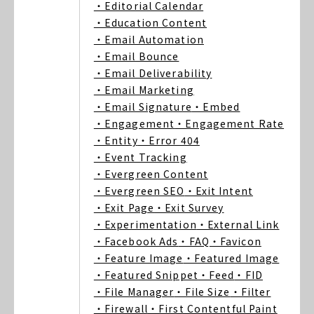
・Editorial Calendar
・Education Content
・Email Automation
・Email Bounce
・Email Deliverability
・Email Marketing
・Email Signature
・Embed
・Engagement
・Engagement Rate
・Entity
・Error 404
・Event Tracking
・Evergreen Content
・Evergreen SEO
・Exit Intent
・Exit Page
・Exit Survey
・Experimentation
・External Link
・Facebook Ads
・FAQ
・Favicon
・Feature Image
・Featured Image
・Featured Snippet
・Feed
・FID
・File Manager
・File Size
・Filter
・Firewall
・First Contentful Paint