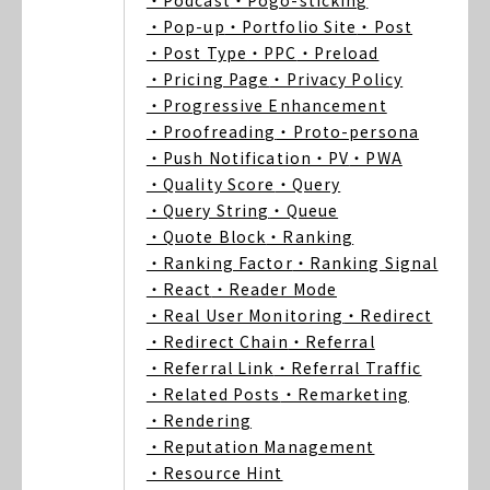
・Podcast
・Pogo-sticking
・Pop-up
・Portfolio Site
・Post
・Post Type
・PPC
・Preload
・Pricing Page
・Privacy Policy
・Progressive Enhancement
・Proofreading
・Proto-persona
・Push Notification
・PV
・PWA
・Quality Score
・Query
・Query String
・Queue
・Quote Block
・Ranking
・Ranking Factor
・Ranking Signal
・React
・Reader Mode
・Real User Monitoring
・Redirect
・Redirect Chain
・Referral
・Referral Link
・Referral Traffic
・Related Posts
・Remarketing
・Rendering
・Reputation Management
・Resource Hint