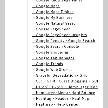
・Google Knowledge Panel
・Google Maps
・Google Maps Embed
・Google My Business
・Google Natural Search
・Google PageSpeed
・Google PageSpeed Insights
・Google Penalty
・Google Search
・Google Search Console
・Google Shopping
・Google Tag Manager
・Google Trends
・Google Web Stories
・Graceful Degradation
・Grid
・GSC
・GTM
・Guest Blogging
・GUI
・H1タグ
・H2タグ
・Hamburger Icon
・Hamburger Menu
・Hard Bounce
・Hashtag
・Header
・Heat Map
・Heatmap
・Help Center