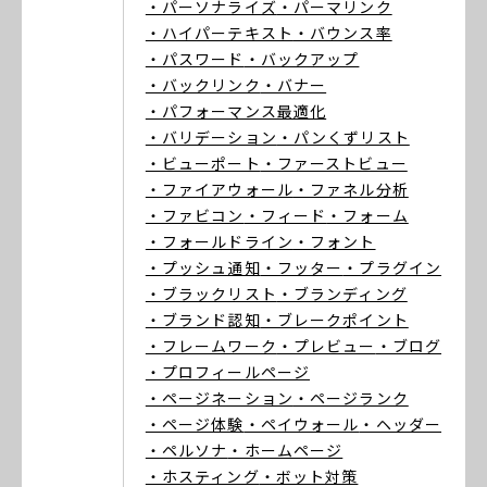
・パーソナライズ
・パーマリンク
・ハイパーテキスト
・バウンス率
・パスワード
・バックアップ
・バックリンク
・バナー
・パフォーマンス最適化
・バリデーション
・パンくずリスト
・ビューポート
・ファーストビュー
・ファイアウォール
・ファネル分析
・ファビコン
・フィード
・フォーム
・フォールドライン
・フォント
・プッシュ通知
・フッター
・プラグイン
・ブラックリスト
・ブランディング
・ブランド認知
・ブレークポイント
・フレームワーク
・プレビュー
・ブログ
・プロフィールページ
・ページネーション
・ページランク
・ページ体験
・ペイウォール
・ヘッダー
・ペルソナ
・ホームページ
・ホスティング
・ボット対策