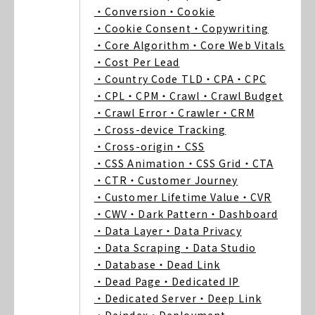
・Conversion
・Cookie
・Cookie Consent
・Copywriting
・Core Algorithm
・Core Web Vitals
・Cost Per Lead
・Country Code TLD
・CPA
・CPC
・CPL
・CPM
・Crawl
・Crawl Budget
・Crawl Error
・Crawler
・CRM
・Cross-device Tracking
・Cross-origin
・CSS
・CSS Animation
・CSS Grid
・CTA
・CTR
・Customer Journey
・Customer Lifetime Value
・CVR
・CWV
・Dark Pattern
・Dashboard
・Data Layer
・Data Privacy
・Data Scraping
・Data Studio
・Database
・Dead Link
・Dead Page
・Dedicated IP
・Dedicated Server
・Deep Link