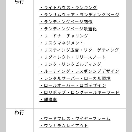
ら行
・ライトハウス
・ランキング
・ランサムウェア
・ランディングページ
・ランディングページ制作
・ランディングページ最適化
・リードナーチャリング
・リスクマネジメント
・リスティング広告
・リターゲティング
・リダイレクト
・リリースノート
・リンク
・リンクビルディング
・ルーティング
・レスポンシブデザイン
・レンタルサーバー
・ローカル環境
・ロールオーバー
・ロゴデザイン
・ロリポップ
・ロングテールキーワード
・離脱率
わ行
・ワードプレス
・ワイヤーフレーム
・ワンカラムレイアウト