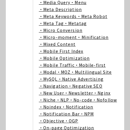
・Media Query
・Menu
・Meta Description
・Meta Keywords
・Meta Robot
・Meta Tag
・Metatag
・Micro Conversion
・Micro-moment
・Minification
・Mixed Content
・Mobile First Index
・Mobile Optimization
・Mobile Traffic
・Mobile-first
・Modal
・MOZ
・Multilingual Site
・MySQL
・Native Advertising
・Navigation
・Negative SEO
・New User
・Newsletter
・Nginx
・Niche
・NLP
・No-code
・Nofollow
・Noindex
・Notification
・Notification Bar
・NPM
・Objective
・OGP
・On-page Optimization