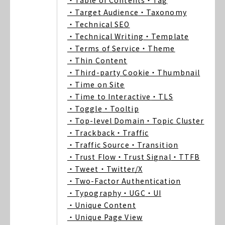
・Table of Contents
・Tag
・Target Audience
・Taxonomy
・Technical SEO
・Technical Writing
・Template
・Terms of Service
・Theme
・Thin Content
・Third-party Cookie
・Thumbnail
・Time on Site
・Time to Interactive
・TLS
・Toggle
・Tooltip
・Top-level Domain
・Topic Cluster
・Trackback
・Traffic
・Traffic Source
・Transition
・Trust Flow
・Trust Signal
・TTFB
・Tweet
・Twitter/X
・Two-Factor Authentication
・Typography
・UGC
・UI
・Unique Content
・Unique Page View