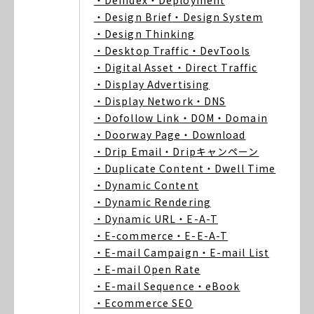
・Deindex
・Deployment
・Design Brief
・Design System
・Design Thinking
・Desktop Traffic
・DevTools
・Digital Asset
・Direct Traffic
・Display Advertising
・Display Network
・DNS
・Dofollow Link
・DOM
・Domain
・Doorway Page
・Download
・Drip Email
・Dripキャンペーン
・Duplicate Content
・Dwell Time
・Dynamic Content
・Dynamic Rendering
・Dynamic URL
・E-A-T
・E-commerce
・E-E-A-T
・E-mail Campaign
・E-mail List
・E-mail Open Rate
・E-mail Sequence
・eBook
・Ecommerce SEO