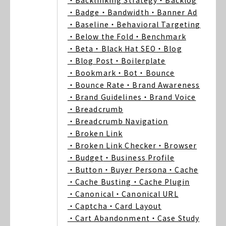
・Backlinking Strategy
・Backlog
・Badge
・Bandwidth
・Banner Ad
・Baseline
・Behavioral Targeting
・Below the Fold
・Benchmark
・Beta
・Black Hat SEO
・Blog
・Blog Post
・Boilerplate
・Bookmark
・Bot
・Bounce
・Bounce Rate
・Brand Awareness
・Brand Guidelines
・Brand Voice
・Breadcrumb
・Breadcrumb Navigation
・Broken Link
・Broken Link Checker
・Browser
・Budget
・Business Profile
・Button
・Buyer Persona
・Cache
・Cache Busting
・Cache Plugin
・Canonical
・Canonical URL
・Captcha
・Card Layout
・Cart Abandonment
・Case Study