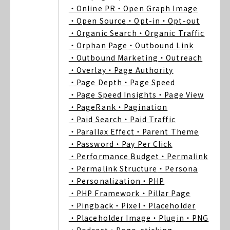
・Online PR
・Open Graph Image
・Open Source
・Opt-in
・Opt-out
・Organic Search
・Organic Traffic
・Orphan Page
・Outbound Link
・Outbound Marketing
・Outreach
・Overlay
・Page Authority
・Page Depth
・Page Speed
・Page Speed Insights
・Page View
・PageRank
・Pagination
・Paid Search
・Paid Traffic
・Parallax Effect
・Parent Theme
・Password
・Pay Per Click
・Performance Budget
・Permalink
・Permalink Structure
・Persona
・Personalization
・PHP
・PHP Framework
・Pillar Page
・Pingback
・Pixel
・Placeholder
・Placeholder Image
・Plugin
・PNG