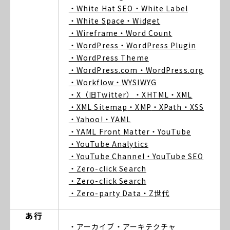
・White Hat SEO
・White Label
・White Space
・Widget
・Wireframe
・Word Count
・WordPress
・WordPress Plugin
・WordPress Theme
・WordPress.com
・WordPress.org
・Workflow
・WYSIWYG
・X（旧Twitter）
・XHTML
・XML
・XML Sitemap
・XMP
・XPath
・XSS
・Yahoo!
・YAML
・YAML Front Matter
・YouTube
・YouTube Analytics
・YouTube Channel
・YouTube SEO
・Zero-click Search
・Zero-click Search
・Zero-party Data
・Z世代
あ行
・アーカイブ
・アーキテクチャ