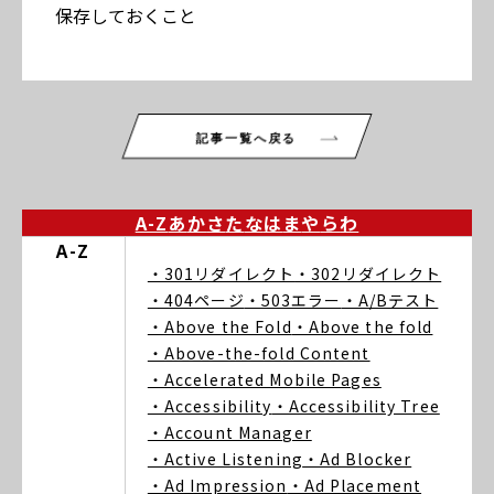
保存しておくこと
記事一覧へ戻る
A-Z
あ
か
さ
た
な
は
ま
や
ら
わ
A-Z
・301リダイレクト
・302リダイレクト
・404ページ
・503エラー
・A/Bテスト
・Above the Fold
・Above the fold
・Above-the-fold Content
・Accelerated Mobile Pages
・Accessibility
・Accessibility Tree
・Account Manager
・Active Listening
・Ad Blocker
・Ad Impression
・Ad Placement