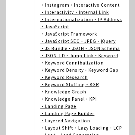
・Instagram
・Interactive Content
・Interactivity
・Internal Link
・Internationalization
・IP Address
・JavaScript
・JavaScript Framework
・JavaScript SEO
・JPEG
・jQuery
・JS Bundle
・JSON
・JSON Schema
・JSON-LD
・Jump Link
・Keyword
・Keyword Cannibalization
・Keyword Density
・Keyword Gap
・Keyword Research
・Keyword Stuffing
・KGR
・Knowledge Graph
・Knowledge Panel
・KPI
・Landing Page
・Landing Page Builder
・Layered Navigation
・Layout Shift
・Lazy Loading
・LCP