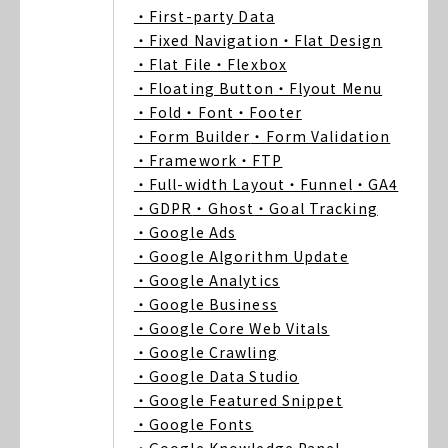
・First-party Data
・Fixed Navigation
・Flat Design
・Flat File
・Flexbox
・Floating Button
・Flyout Menu
・Fold
・Font
・Footer
・Form Builder
・Form Validation
・Framework
・FTP
・Full-width Layout
・Funnel
・GA4
・GDPR
・Ghost
・Goal Tracking
・Google Ads
・Google Algorithm Update
・Google Analytics
・Google Business
・Google Core Web Vitals
・Google Crawling
・Google Data Studio
・Google Featured Snippet
・Google Fonts