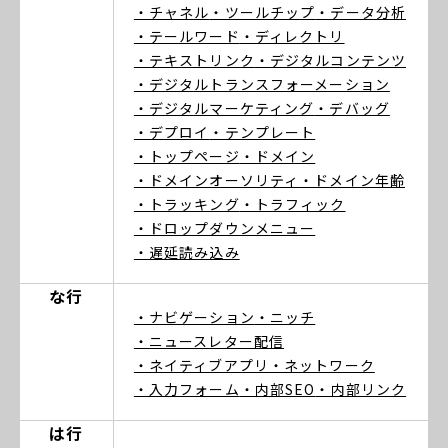
・チャネル
・ツールチップ
・データ分析
・テールワード
・ディレクトリ
・テキストリンク
・デジタルコンテンツ
・デジタルトランスフォーメーション
・デジタルマーケティング
・デバッグ
・デプロイ
・テンプレート
・トップページ
・ドメイン
・ドメインオーソリティ
・ドメイン年齢
・トラッキング
・トラフィック
・ドロップダウンメニュー
・遅延読み込み
な行
・ナビゲーション
・ニッチ
・ニュースレター配信
・ネイティブアプリ
・ネットワーク
・入力フォーム
・内部SEO
・内部リンク
は行