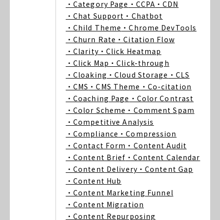
・Category Page
・CCPA
・CDN
・Chat Support
・Chatbot
・Child Theme
・Chrome DevTools
・Churn Rate
・Citation Flow
・Clarity
・Click Heatmap
・Click Map
・Click-through
・Cloaking
・Cloud Storage
・CLS
・CMS
・CMS Theme
・Co-citation
・Coaching Page
・Color Contrast
・Color Scheme
・Comment Spam
・Competitive Analysis
・Compliance
・Compression
・Contact Form
・Content Audit
・Content Brief
・Content Calendar
・Content Delivery
・Content Gap
・Content Hub
・Content Marketing Funnel
・Content Migration
・Content Repurposing