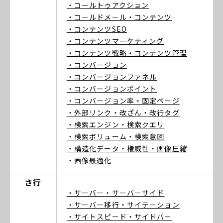
・コールトゥアクション
・コールドメール
・コンテンツ
・コンテンツSEO
・コンテンツマーケティング
・コンテンツ戦略
・コンテンツ管理
・コンバージョン
・コンバージョンファネル
・コンバージョンポイント
・コンバージョン率
・固定ページ
・外部リンク
・改ざん
・改行タグ
・検索エンジン
・検索クエリ
・検索ボリューム
・検索意図
・構造化データ
・権威性
・画像圧縮
・画像最適化
さ行
・サーバー
・サーバーサイド
・サーバー移行
・サイテーション
・サイトスピード
・サイドバー