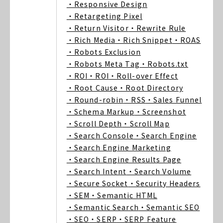
・Responsive Design
・Retargeting Pixel
・Return Visitor
・Rewrite Rule
・Rich Media
・Rich Snippet
・ROAS
・Robots Exclusion
・Robots Meta Tag
・Robots.txt
・ROI
・ROI
・Roll-over Effect
・Root Cause
・Root Directory
・Round-robin
・RSS
・Sales Funnel
・Schema Markup
・Screenshot
・Scroll Depth
・Scroll Map
・Search Console
・Search Engine
・Search Engine Marketing
・Search Engine Results Page
・Search Intent
・Search Volume
・Secure Socket
・Security Headers
・SEM
・Semantic HTML
・Semantic Search
・Semantic SEO
・SEO
・SERP
・SERP Feature