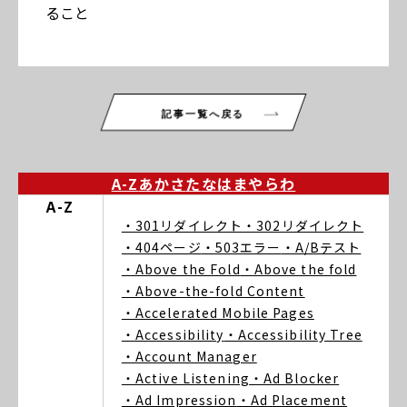
ること
記事一覧へ戻る
A-Z
あ
か
さ
た
な
は
ま
や
ら
わ
A-Z
・301リダイレクト
・302リダイレクト
・404ページ
・503エラー
・A/Bテスト
・Above the Fold
・Above the fold
・Above-the-fold Content
・Accelerated Mobile Pages
・Accessibility
・Accessibility Tree
・Account Manager
・Active Listening
・Ad Blocker
・Ad Impression
・Ad Placement