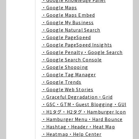
・Google Knowledge Panel
・Google Maps
・Google Maps Embed
・Google My Business
・Google Natural Search
・Google PageSpeed
・Google PageSpeed Insights
・Google Penalty
・Google Search
・Google Search Console
・Google Shopping
・Google Tag Manager
・Google Trends
・Google Web Stories
・Graceful Degradation
・Grid
・GSC
・GTM
・Guest Blogging
・GUI
・H1タグ
・H2タグ
・Hamburger Icon
・Hamburger Menu
・Hard Bounce
・Hashtag
・Header
・Heat Map
・Heatmap
・Help Center