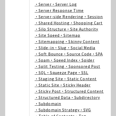
・Server
・Server Log
・Server Response Time
・Server-side Rendering
・Session
・Shared Hosting
・Shopping Cart
・Silo Structure
・Site Authority
・Site Speed
・Sitemap
・Sitemapping
・Skinny Content
・Slide-in
・Slug
・Social Media
・Soft Bounce
・Source Code
・SPA
・Spam
・Speed Index
・Spider
・Split Testing
・Sponsored Post
・SQL
・Squeeze Page
・SSL
・Staging Site
・Static Content
・Static Site
・Sticky Header
・Sticky Post
・Structured Content
・Structured Data
・Subdirectory
・Subdomain
・Subdomain Strategy
・SVG