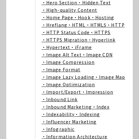
・Hero Section
・Hidden Text
・High-quality Content
・Home Page
・Hook
・Hosting
・Hreflang
・HTML
・HTML5
・HTTP
・HTTP Status Code
・HTTPS
・HTTPS Migration
・Hyperlink
・Hypertext
・iFrame
・Image Alt Text
・Image CDN
・Image Compression
・Image Format
・Image Lazy Loading
・Image Map
・Image Optimization
・Import/Export
・Impression
・Inbound Link
・Inbound Marketing
・Index
・Indexability
・Indexing
・Influencer Marketing
・Infographic
・Information Architecture