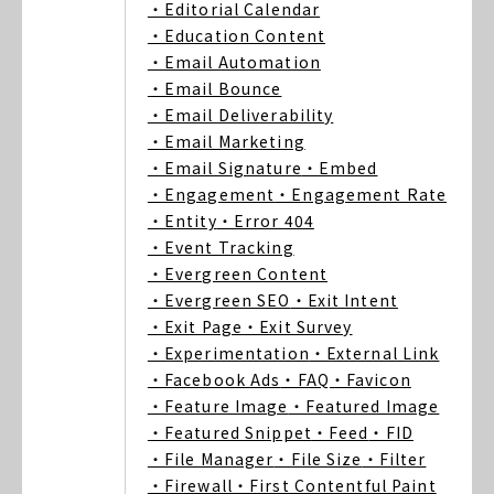
・Editorial Calendar
・Education Content
・Email Automation
・Email Bounce
・Email Deliverability
・Email Marketing
・Email Signature
・Embed
・Engagement
・Engagement Rate
・Entity
・Error 404
・Event Tracking
・Evergreen Content
・Evergreen SEO
・Exit Intent
・Exit Page
・Exit Survey
・Experimentation
・External Link
・Facebook Ads
・FAQ
・Favicon
・Feature Image
・Featured Image
・Featured Snippet
・Feed
・FID
・File Manager
・File Size
・Filter
・Firewall
・First Contentful Paint