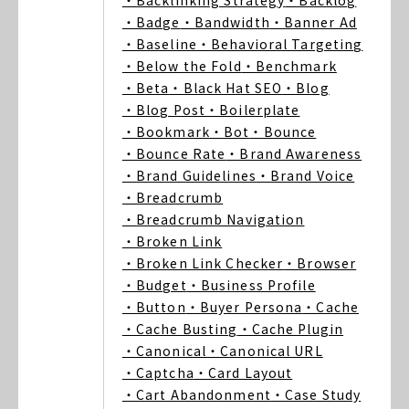
・Backlinking Strategy
・Backlog
・Badge
・Bandwidth
・Banner Ad
・Baseline
・Behavioral Targeting
・Below the Fold
・Benchmark
・Beta
・Black Hat SEO
・Blog
・Blog Post
・Boilerplate
・Bookmark
・Bot
・Bounce
・Bounce Rate
・Brand Awareness
・Brand Guidelines
・Brand Voice
・Breadcrumb
・Breadcrumb Navigation
・Broken Link
・Broken Link Checker
・Browser
・Budget
・Business Profile
・Button
・Buyer Persona
・Cache
・Cache Busting
・Cache Plugin
・Canonical
・Canonical URL
・Captcha
・Card Layout
・Cart Abandonment
・Case Study