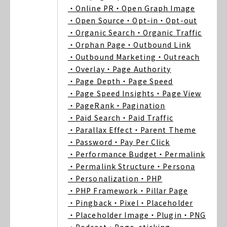
・Online PR
・Open Graph Image
・Open Source
・Opt-in
・Opt-out
・Organic Search
・Organic Traffic
・Orphan Page
・Outbound Link
・Outbound Marketing
・Outreach
・Overlay
・Page Authority
・Page Depth
・Page Speed
・Page Speed Insights
・Page View
・PageRank
・Pagination
・Paid Search
・Paid Traffic
・Parallax Effect
・Parent Theme
・Password
・Pay Per Click
・Performance Budget
・Permalink
・Permalink Structure
・Persona
・Personalization
・PHP
・PHP Framework
・Pillar Page
・Pingback
・Pixel
・Placeholder
・Placeholder Image
・Plugin
・PNG