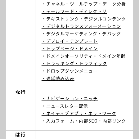
・チャネル
・ツールチップ
・データ分析
・テールワード
・ディレクトリ
・テキストリンク
・デジタルコンテンツ
・デジタルトランスフォーメーション
・デジタルマーケティング
・デバッグ
・デプロイ
・テンプレート
・トップページ
・ドメイン
・ドメインオーソリティ
・ドメイン年齢
・トラッキング
・トラフィック
・ドロップダウンメニュー
・遅延読み込み
な行
・ナビゲーション
・ニッチ
・ニュースレター配信
・ネイティブアプリ
・ネットワーク
・入力フォーム
・内部SEO
・内部リンク
は行