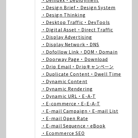
・Deindex
・Deployment
・Design Brief
・Design System
・Design Thinking
・Desktop Traffic
・DevTools
・Digital Asset
・Direct Traffic
・Display Advertising
・Display Network
・DNS
・Dofollow Link
・DOM
・Domain
・Doorway Page
・Download
・Drip Email
・Dripキャンペーン
・Duplicate Content
・Dwell Time
・Dynamic Content
・Dynamic Rendering
・Dynamic URL
・E-A-T
・E-commerce
・E-E-A-T
・E-mail Campaign
・E-mail List
・E-mail Open Rate
・E-mail Sequence
・eBook
・Ecommerce SEO