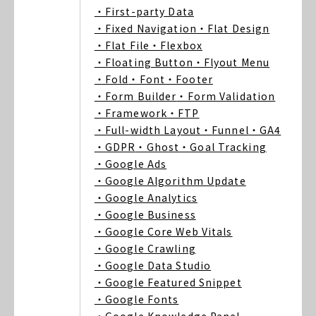
・First-party Data
・Fixed Navigation
・Flat Design
・Flat File
・Flexbox
・Floating Button
・Flyout Menu
・Fold
・Font
・Footer
・Form Builder
・Form Validation
・Framework
・FTP
・Full-width Layout
・Funnel
・GA4
・GDPR
・Ghost
・Goal Tracking
・Google Ads
・Google Algorithm Update
・Google Analytics
・Google Business
・Google Core Web Vitals
・Google Crawling
・Google Data Studio
・Google Featured Snippet
・Google Fonts