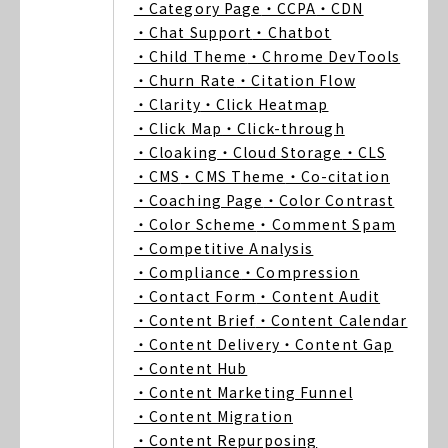
・Category Page
・CCPA
・CDN
・Chat Support
・Chatbot
・Child Theme
・Chrome DevTools
・Churn Rate
・Citation Flow
・Clarity
・Click Heatmap
・Click Map
・Click-through
・Cloaking
・Cloud Storage
・CLS
・CMS
・CMS Theme
・Co-citation
・Coaching Page
・Color Contrast
・Color Scheme
・Comment Spam
・Competitive Analysis
・Compliance
・Compression
・Contact Form
・Content Audit
・Content Brief
・Content Calendar
・Content Delivery
・Content Gap
・Content Hub
・Content Marketing Funnel
・Content Migration
・Content Repurposing