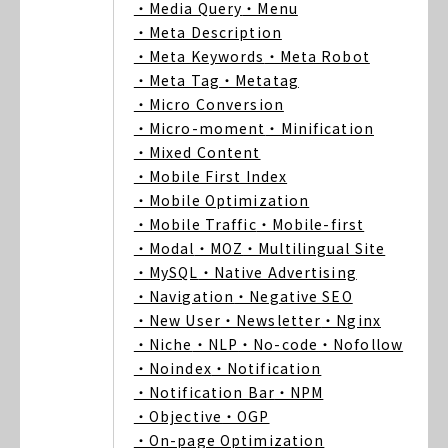
・Media Query
・Menu
・Meta Description
・Meta Keywords
・Meta Robot
・Meta Tag
・Metatag
・Micro Conversion
・Micro-moment
・Minification
・Mixed Content
・Mobile First Index
・Mobile Optimization
・Mobile Traffic
・Mobile-first
・Modal
・MOZ
・Multilingual Site
・MySQL
・Native Advertising
・Navigation
・Negative SEO
・New User
・Newsletter
・Nginx
・Niche
・NLP
・No-code
・Nofollow
・Noindex
・Notification
・Notification Bar
・NPM
・Objective
・OGP
・On-page Optimization