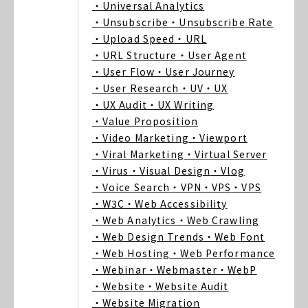
・Universal Analytics
・Unsubscribe
・Unsubscribe Rate
・Upload Speed
・URL
・URL Structure
・User Agent
・User Flow
・User Journey
・User Research
・UV
・UX
・UX Audit
・UX Writing
・Value Proposition
・Video Marketing
・Viewport
・Viral Marketing
・Virtual Server
・Virus
・Visual Design
・Vlog
・Voice Search
・VPN
・VPS
・VPS
・W3C
・Web Accessibility
・Web Analytics
・Web Crawling
・Web Design Trends
・Web Font
・Web Hosting
・Web Performance
・Webinar
・Webmaster
・WebP
・Website
・Website Audit
・Website Migration