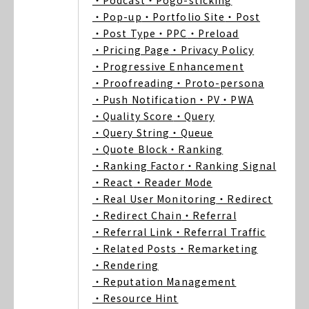
・Podcast
・Pogo-sticking
・Pop-up
・Portfolio Site
・Post
・Post Type
・PPC
・Preload
・Pricing Page
・Privacy Policy
・Progressive Enhancement
・Proofreading
・Proto-persona
・Push Notification
・PV
・PWA
・Quality Score
・Query
・Query String
・Queue
・Quote Block
・Ranking
・Ranking Factor
・Ranking Signal
・React
・Reader Mode
・Real User Monitoring
・Redirect
・Redirect Chain
・Referral
・Referral Link
・Referral Traffic
・Related Posts
・Remarketing
・Rendering
・Reputation Management
・Resource Hint