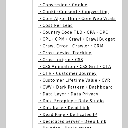
・Conversion
・Cookie
・Cookie Consent
・Copywriting
・Core Algorithm
・Core Web Vitals
・Cost Per Lead
・Country Code TLD
・CPA
・CPC
・CPL
・CPM
・Crawl
・Crawl Budget
・Crawl Error
・Crawler
・CRM
・Cross-device Tracking
・Cross-origin
・CSS
・CSS Animation
・CSS Grid
・CTA
・CTR
・Customer Journey
・Customer Lifetime Value
・CVR
・CWV
・Dark Pattern
・Dashboard
・Data Layer
・Data Privacy
・Data Scraping
・Data Studio
・Database
・Dead Link
・Dead Page
・Dedicated IP
・Dedicated Server
・Deep Link