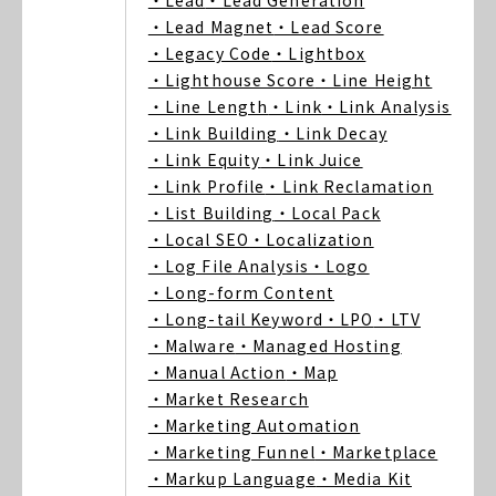
・Lead
・Lead Generation
・Lead Magnet
・Lead Score
・Legacy Code
・Lightbox
・Lighthouse Score
・Line Height
・Line Length
・Link
・Link Analysis
・Link Building
・Link Decay
・Link Equity
・Link Juice
・Link Profile
・Link Reclamation
・List Building
・Local Pack
・Local SEO
・Localization
・Log File Analysis
・Logo
・Long-form Content
・Long-tail Keyword
・LPO
・LTV
・Malware
・Managed Hosting
・Manual Action
・Map
・Market Research
・Marketing Automation
・Marketing Funnel
・Marketplace
・Markup Language
・Media Kit