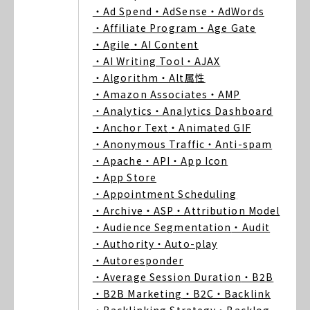
・Ad Spend
・AdSense
・AdWords
・Affiliate Program
・Age Gate
・Agile
・AI Content
・AI Writing Tool
・AJAX
・Algorithm
・Alt属性
・Amazon Associates
・AMP
・Analytics
・Analytics Dashboard
・Anchor Text
・Animated GIF
・Anonymous Traffic
・Anti-spam
・Apache
・API
・App Icon
・App Store
・Appointment Scheduling
・Archive
・ASP
・Attribution Model
・Audience Segmentation
・Audit
・Authority
・Auto-play
・Autoresponder
・Average Session Duration
・B2B
・B2B Marketing
・B2C
・Backlink