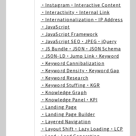
・Instagram
・Interactive Content
・Interactivity
・Internal Link
・Internationalization
・IP Address
・JavaScript
・JavaScript Framework
・JavaScript SEO
・JPEG
・jQuery
・JS Bundle
・JSON
・JSON Schema
・JSON-LD
・Jump Link
・Keyword
・Keyword Cannibalization
・Keyword Density
・Keyword Gap
・Keyword Research
・Keyword Stuffing
・KGR
・Knowledge Graph
・Knowledge Panel
・KPI
・Landing Page
・Landing Page Builder
・Layered Navigation
・Layout Shift
・Lazy Loading
・LCP