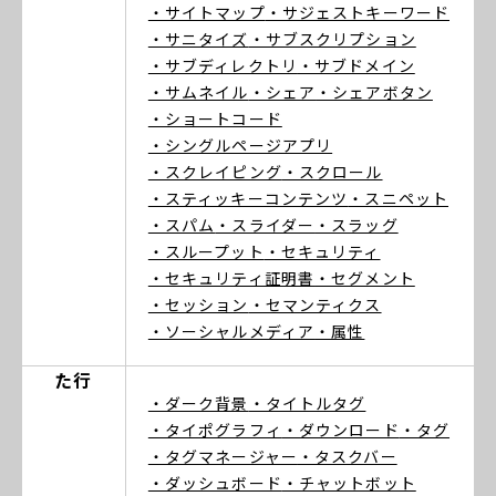
・サイトマップ
・サジェストキーワード
・サニタイズ
・サブスクリプション
・サブディレクトリ
・サブドメイン
・サムネイル
・シェア
・シェアボタン
・ショートコード
・シングルページアプリ
・スクレイピング
・スクロール
・スティッキーコンテンツ
・スニペット
・スパム
・スライダー
・スラッグ
・スループット
・セキュリティ
・セキュリティ証明書
・セグメント
・セッション
・セマンティクス
・ソーシャルメディア
・属性
た行
・ダーク背景
・タイトルタグ
・タイポグラフィ
・ダウンロード
・タグ
・タグマネージャー
・タスクバー
・ダッシュボード
・チャットボット