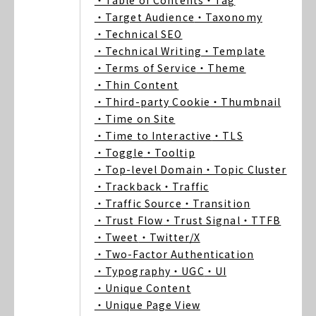
・Table of Contents
・Tag
・Target Audience
・Taxonomy
・Technical SEO
・Technical Writing
・Template
・Terms of Service
・Theme
・Thin Content
・Third-party Cookie
・Thumbnail
・Time on Site
・Time to Interactive
・TLS
・Toggle
・Tooltip
・Top-level Domain
・Topic Cluster
・Trackback
・Traffic
・Traffic Source
・Transition
・Trust Flow
・Trust Signal
・TTFB
・Tweet
・Twitter/X
・Two-Factor Authentication
・Typography
・UGC
・UI
・Unique Content
・Unique Page View