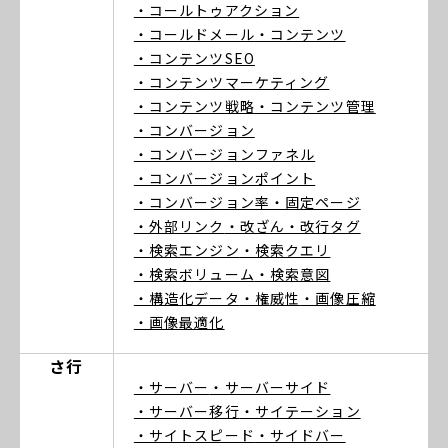
・コールトゥアクション
・コールドメール
・コンテンツ
・コンテンツSEO
・コンテンツマーケティング
・コンテンツ戦略
・コンテンツ管理
・コンバージョン
・コンバージョンファネル
・コンバージョンポイント
・コンバージョン率
・固定ページ
・外部リンク
・改ざん
・改行タグ
・検索エンジン
・検索クエリ
・検索ボリューム
・検索意図
・構造化データ
・権威性
・画像圧縮
・画像最適化
さ行
・サーバー
・サーバーサイド
・サーバー移行
・サイテーション
・サイトスピード
・サイドバー