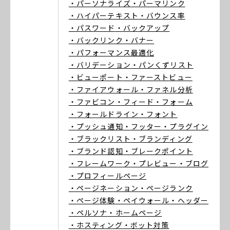
・パーソナライズ
・パーマリンク
・ハイパーテキスト
・バウンス率
・パスワード
・バックアップ
・バックリンク
・バナー
・パフォーマンス最適化
・バリデーション
・パンくずリスト
・ビューポート
・ファーストビュー
・ファイアウォール
・ファネル分析
・ファビコン
・フィード
・フォーム
・フォールドライン
・フォント
・プッシュ通知
・フッター
・プラグイン
・ブラックリスト
・ブランディング
・ブランド認知
・ブレークポイント
・フレームワーク
・プレビュー
・ブログ
・プロフィールページ
・ページネーション
・ページランク
・ページ体験
・ペイウォール
・ヘッダー
・ペルソナ
・ホームページ
・ホスティング
・ボット対策