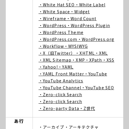
・White Hat SEO
・White Label
・White Space
・Widget
・Wireframe
・Word Count
・WordPress
・WordPress Plugin
・WordPress Theme
・WordPress.com
・WordPress.org
・Workflow
・WYSIWYG
・X（旧Twitter）
・XHTML
・XML
・XML Sitemap
・XMP
・XPath
・XSS
・Yahoo!
・YAML
・YAML Front Matter
・YouTube
・YouTube Analytics
・YouTube Channel
・YouTube SEO
・Zero-click Search
・Zero-click Search
・Zero-party Data
・Z世代
あ行
・アーカイブ
・アーキテクチャ