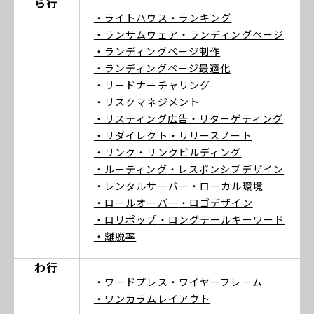
ら行
・ライトハウス
・ランキング
・ランサムウェア
・ランディングページ
・ランディングページ制作
・ランディングページ最適化
・リードナーチャリング
・リスクマネジメント
・リスティング広告
・リターゲティング
・リダイレクト
・リリースノート
・リンク
・リンクビルディング
・ルーティング
・レスポンシブデザイン
・レンタルサーバー
・ローカル環境
・ロールオーバー
・ロゴデザイン
・ロリポップ
・ロングテールキーワード
・離脱率
わ行
・ワードプレス
・ワイヤーフレーム
・ワンカラムレイアウト