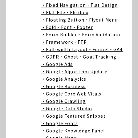
・Fixed Navigation
・Flat Design
・Flat File
・Flexbox
・Floating Button
・Flyout Menu
・Fold
・Font
・Footer
・Form Builder
・Form Validation
・Framework
・FTP
・Full-width Layout
・Funnel
・GA4
・GDPR
・Ghost
・Goal Tracking
・Google Ads
・Google Algorithm Update
・Google Analytics
・Google Business
・Google Core Web Vitals
・Google Crawling
・Google Data Studio
・Google Featured Snippet
・Google Fonts
・Google Knowledge Panel