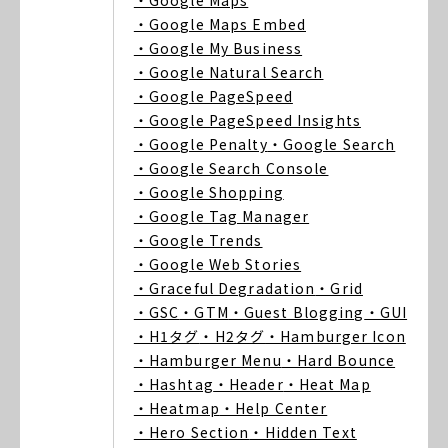
・Google Maps
・Google Maps Embed
・Google My Business
・Google Natural Search
・Google PageSpeed
・Google PageSpeed Insights
・Google Penalty
・Google Search
・Google Search Console
・Google Shopping
・Google Tag Manager
・Google Trends
・Google Web Stories
・Graceful Degradation
・Grid
・GSC
・GTM
・Guest Blogging
・GUI
・H1タグ
・H2タグ
・Hamburger Icon
・Hamburger Menu
・Hard Bounce
・Hashtag
・Header
・Heat Map
・Heatmap
・Help Center
・Hero Section
・Hidden Text