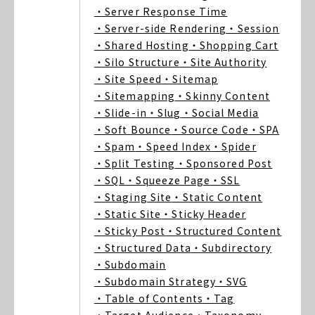
・Server Response Time
・Server-side Rendering
・Session
・Shared Hosting
・Shopping Cart
・Silo Structure
・Site Authority
・Site Speed
・Sitemap
・Sitemapping
・Skinny Content
・Slide-in
・Slug
・Social Media
・Soft Bounce
・Source Code
・SPA
・Spam
・Speed Index
・Spider
・Split Testing
・Sponsored Post
・SQL
・Squeeze Page
・SSL
・Staging Site
・Static Content
・Static Site
・Sticky Header
・Sticky Post
・Structured Content
・Structured Data
・Subdirectory
・Subdomain
・Subdomain Strategy
・SVG
・Table of Contents
・Tag