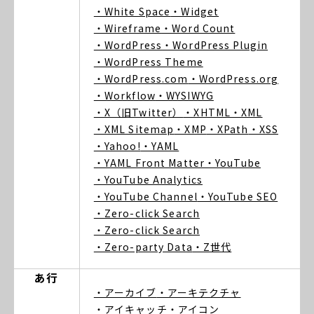
・White Space
・Widget
・Wireframe
・Word Count
・WordPress
・WordPress Plugin
・WordPress Theme
・WordPress.com
・WordPress.org
・Workflow
・WYSIWYG
・X（旧Twitter）
・XHTML
・XML
・XML Sitemap
・XMP
・XPath
・XSS
・Yahoo!
・YAML
・YAML Front Matter
・YouTube
・YouTube Analytics
・YouTube Channel
・YouTube SEO
・Zero-click Search
・Zero-click Search
・Zero-party Data
・Z世代
あ行
・アーカイブ
・アーキテクチャ
・アイキャッチ
・アイコン