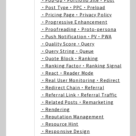
・Pop-up
・Portfolio Site
・Post
・Post Type
・PPC
・Preload
・Pricing Page
・Privacy Policy
・Progressive Enhancement
・Proofreading
・Proto-persona
・Push Notification
・PV
・PWA
・Quality Score
・Query
・Query String
・Queue
・Quote Block
・Ranking
・Ranking Factor
・Ranking Signal
・React
・Reader Mode
・Real User Monitoring
・Redirect
・Redirect Chain
・Referral
・Referral Link
・Referral Traffic
・Related Posts
・Remarketing
・Rendering
・Reputation Management
・Resource Hint
・Responsive Design