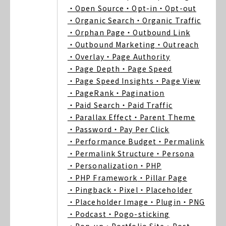
・Open Source
・Opt-in
・Opt-out
・Organic Search
・Organic Traffic
・Orphan Page
・Outbound Link
・Outbound Marketing
・Outreach
・Overlay
・Page Authority
・Page Depth
・Page Speed
・Page Speed Insights
・Page View
・PageRank
・Pagination
・Paid Search
・Paid Traffic
・Parallax Effect
・Parent Theme
・Password
・Pay Per Click
・Performance Budget
・Permalink
・Permalink Structure
・Persona
・Personalization
・PHP
・PHP Framework
・Pillar Page
・Pingback
・Pixel
・Placeholder
・Placeholder Image
・Plugin
・PNG
・Podcast
・Pogo-sticking