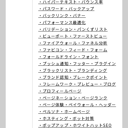
・ハイパーテキスト
・バウンス率
・パスワード
・バックアップ
・バックリンク
・バナー
・パフォーマンス最適化
・バリデーション
・パンくずリスト
・ビューポート
・ファーストビュー
・ファイアウォール
・ファネル分析
・ファビコン
・フィード
・フォーム
・フォールドライン
・フォント
・プッシュ通知
・フッター
・プラグイン
・ブラックリスト
・ブランディング
・ブランド認知
・ブレークポイント
・フレームワーク
・プレビュー
・ブログ
・プロフィールページ
・ページネーション
・ページランク
・ページ体験
・ペイウォール
・ヘッダー
・ペルソナ
・ホームページ
・ホスティング
・ボット対策
・ポップアップ
・ホワイトハットSEO