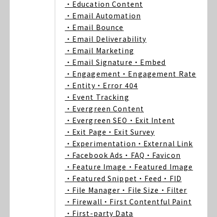
・Education Content
・Email Automation
・Email Bounce
・Email Deliverability
・Email Marketing
・Email Signature
・Embed
・Engagement
・Engagement Rate
・Entity
・Error 404
・Event Tracking
・Evergreen Content
・Evergreen SEO
・Exit Intent
・Exit Page
・Exit Survey
・Experimentation
・External Link
・Facebook Ads
・FAQ
・Favicon
・Feature Image
・Featured Image
・Featured Snippet
・Feed
・FID
・File Manager
・File Size
・Filter
・Firewall
・First Contentful Paint
・First-party Data