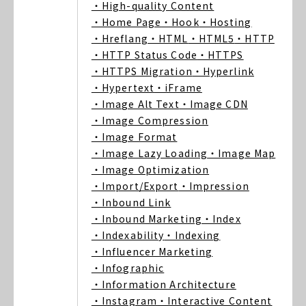
・High-quality Content
・Home Page
・Hook
・Hosting
・Hreflang
・HTML
・HTML5
・HTTP
・HTTP Status Code
・HTTPS
・HTTPS Migration
・Hyperlink
・Hypertext
・iFrame
・Image Alt Text
・Image CDN
・Image Compression
・Image Format
・Image Lazy Loading
・Image Map
・Image Optimization
・Import/Export
・Impression
・Inbound Link
・Inbound Marketing
・Index
・Indexability
・Indexing
・Influencer Marketing
・Infographic
・Information Architecture
・Instagram
・Interactive Content