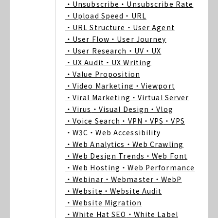
・Unsubscribe
・Unsubscribe Rate
・Upload Speed
・URL
・URL Structure
・User Agent
・User Flow
・User Journey
・User Research
・UV
・UX
・UX Audit
・UX Writing
・Value Proposition
・Video Marketing
・Viewport
・Viral Marketing
・Virtual Server
・Virus
・Visual Design
・Vlog
・Voice Search
・VPN
・VPS
・VPS
・W3C
・Web Accessibility
・Web Analytics
・Web Crawling
・Web Design Trends
・Web Font
・Web Hosting
・Web Performance
・Webinar
・Webmaster
・WebP
・Website
・Website Audit
・Website Migration
・White Hat SEO
・White Label