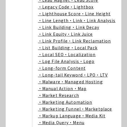
・Lead Magnet
・Lead Score
・Legacy Code
・Lightbox
・Lighthouse Score
・Line Height
・Line Length
・Link
・Link Analysis
・Link Building
・Link Decay
・Link Equity
・Link Juice
・Link Profile
・Link Reclamation
・List Building
・Local Pack
・Local SEO
・Localization
・Log File Analysis
・Logo
・Long-form Content
・Long-tail Keyword
・LPO
・LTV
・Malware
・Managed Hosting
・Manual Action
・Map
・Market Research
・Marketing Automation
・Marketing Funnel
・Marketplace
・Markup Language
・Media Kit
・Media Query
・Menu