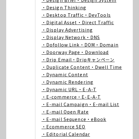
・Design Brief
・Design System
・Design Thinking
・Desktop Traffic
・DevTools
・Digital Asset
・Direct Traffic
・Display Advertising
・Display Network
・DNS
・Dofollow Link
・DOM
・Domain
・Doorway Page
・Download
・Drip Email
・Dripキャンペーン
・Duplicate Content
・Dwell Time
・Dynamic Content
・Dynamic Rendering
・Dynamic URL
・E-A-T
・E-commerce
・E-E-A-T
・E-mail Campaign
・E-mail List
・E-mail Open Rate
・E-mail Sequence
・eBook
・Ecommerce SEO
・Editorial Calendar