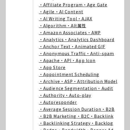
・Affiliate Program
・Age Gate
・Agile
・AI Content
・AI Writing Tool
・AJAX
・Algorithm
・Alt属性
・Amazon Associates
・AMP
・Analytics
・Analytics Dashboard
・Anchor Text
・Animated GIF
・Anonymous Traffic
・Anti-spam
・Apache
・API
・App Icon
・App Store
・Appointment Scheduling
・Archive
・ASP
・Attribution Model
・Audience Segmentation
・Audit
・Authority
・Auto-play
・Autoresponder
・Average Session Duration
・B2B
・B2B Marketing
・B2C
・Backlink
・Backlinking Strategy
・Backlog