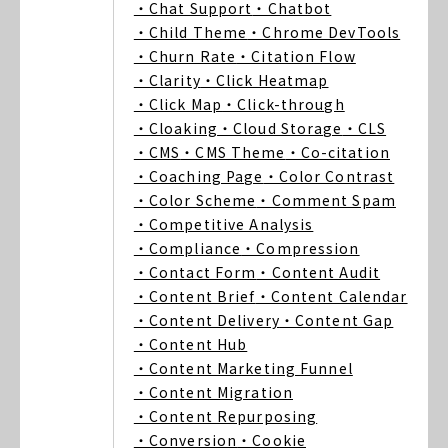
・Chat Support
・Chatbot
・Child Theme
・Chrome DevTools
・Churn Rate
・Citation Flow
・Clarity
・Click Heatmap
・Click Map
・Click-through
・Cloaking
・Cloud Storage
・CLS
・CMS
・CMS Theme
・Co-citation
・Coaching Page
・Color Contrast
・Color Scheme
・Comment Spam
・Competitive Analysis
・Compliance
・Compression
・Contact Form
・Content Audit
・Content Brief
・Content Calendar
・Content Delivery
・Content Gap
・Content Hub
・Content Marketing Funnel
・Content Migration
・Content Repurposing
・Conversion
・Cookie