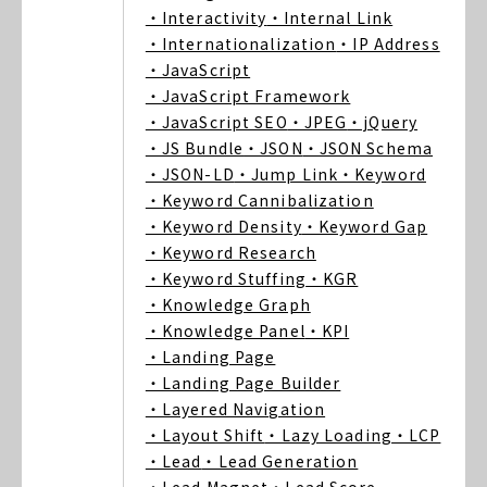
・Interactivity
・Internal Link
・Internationalization
・IP Address
・JavaScript
・JavaScript Framework
・JavaScript SEO
・JPEG
・jQuery
・JS Bundle
・JSON
・JSON Schema
・JSON-LD
・Jump Link
・Keyword
・Keyword Cannibalization
・Keyword Density
・Keyword Gap
・Keyword Research
・Keyword Stuffing
・KGR
・Knowledge Graph
・Knowledge Panel
・KPI
・Landing Page
・Landing Page Builder
・Layered Navigation
・Layout Shift
・Lazy Loading
・LCP
・Lead
・Lead Generation