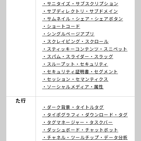
・サニタイズ
・サブスクリプション
・サブディレクトリ
・サブドメイン
・サムネイル
・シェア
・シェアボタン
・ショートコード
・シングルページアプリ
・スクレイピング
・スクロール
・スティッキーコンテンツ
・スニペット
・スパム
・スライダー
・スラッグ
・スループット
・セキュリティ
・セキュリティ証明書
・セグメント
・セッション
・セマンティクス
・ソーシャルメディア
・属性
た行
・ダーク背景
・タイトルタグ
・タイポグラフィ
・ダウンロード
・タグ
・タグマネージャー
・タスクバー
・ダッシュボード
・チャットボット
・チャネル
・ツールチップ
・データ分析