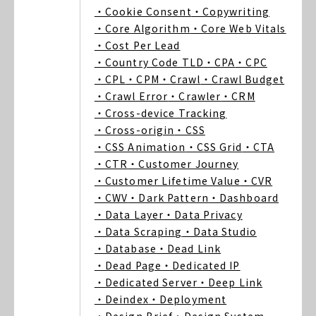
・Cookie Consent
・Copywriting
・Core Algorithm
・Core Web Vitals
・Cost Per Lead
・Country Code TLD
・CPA
・CPC
・CPL
・CPM
・Crawl
・Crawl Budget
・Crawl Error
・Crawler
・CRM
・Cross-device Tracking
・Cross-origin
・CSS
・CSS Animation
・CSS Grid
・CTA
・CTR
・Customer Journey
・Customer Lifetime Value
・CVR
・CWV
・Dark Pattern
・Dashboard
・Data Layer
・Data Privacy
・Data Scraping
・Data Studio
・Database
・Dead Link
・Dead Page
・Dedicated IP
・Dedicated Server
・Deep Link
・Deindex
・Deployment