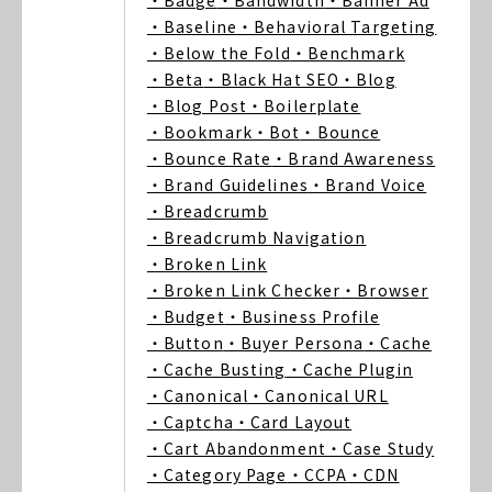
・Badge
・Bandwidth
・Banner Ad
・Baseline
・Behavioral Targeting
・Below the Fold
・Benchmark
・Beta
・Black Hat SEO
・Blog
・Blog Post
・Boilerplate
・Bookmark
・Bot
・Bounce
・Bounce Rate
・Brand Awareness
・Brand Guidelines
・Brand Voice
・Breadcrumb
・Breadcrumb Navigation
・Broken Link
・Broken Link Checker
・Browser
・Budget
・Business Profile
・Button
・Buyer Persona
・Cache
・Cache Busting
・Cache Plugin
・Canonical
・Canonical URL
・Captcha
・Card Layout
・Cart Abandonment
・Case Study
・Category Page
・CCPA
・CDN