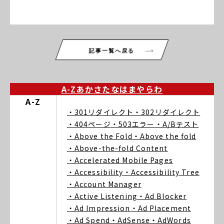
記事一覧へ戻る
A-Z
あ
か
さ
た
な
は
ま
や
ら
わ
A-Z
・301リダイレクト
・302リダイレクト
・404ページ
・503エラー
・A/Bテスト
・Above the Fold
・Above the fold
・Above-the-fold Content
・Accelerated Mobile Pages
・Accessibility
・Accessibility Tree
・Account Manager
・Active Listening
・Ad Blocker
・Ad Impression
・Ad Placement
・Ad Spend
・AdSense
・AdWords