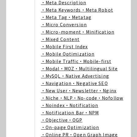
・Meta Description
・Meta Keywords
・Meta Robot
・Meta Tag
・Metatag
・Micro Conversion
・Micro-moment
・Minification
・Mixed Content
・Mobile First Index
・Mobile Optimization
・Mobile Traffic
・Mobile-first
・Modal
・MOZ
・Multilingual Site
・MySQL
・Native Advertising
・Navigation
・Negative SEO
・New User
・Newsletter
・Nginx
・Niche
・NLP
・No-code
・Nofollow
・Noindex
・Notification
・Notification Bar
・NPM
・Objective
・OGP
・On-page Optimization
・Online PR
・Open Graph Image