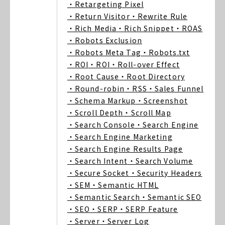
・Retargeting Pixel
・Return Visitor
・Rewrite Rule
・Rich Media
・Rich Snippet
・ROAS
・Robots Exclusion
・Robots Meta Tag
・Robots.txt
・ROI
・ROI
・Roll-over Effect
・Root Cause
・Root Directory
・Round-robin
・RSS
・Sales Funnel
・Schema Markup
・Screenshot
・Scroll Depth
・Scroll Map
・Search Console
・Search Engine
・Search Engine Marketing
・Search Engine Results Page
・Search Intent
・Search Volume
・Secure Socket
・Security Headers
・SEM
・Semantic HTML
・Semantic Search
・Semantic SEO
・SEO
・SERP
・SERP Feature
・Server
・Server Log