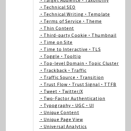
・Target Audience
・Taxonomy
・Technical SEO
・Technical Writing
・Template
・Terms of Service
・Theme
・Thin Content
・Third-party Cookie
・Thumbnail
・Time on Site
・Time to Interactive
・TLS
・Toggle
・Tooltip
・Top-level Domain
・Topic Cluster
・Trackback
・Traffic
・Traffic Source
・Transition
・Trust Flow
・Trust Signal
・TTFB
・Tweet
・Twitter/X
・Two-Factor Authentication
・Typography
・UGC
・UI
・Unique Content
・Unique Page View
・Universal Analytics