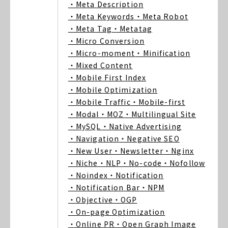
・Meta Description
・Meta Keywords
・Meta Robot
・Meta Tag
・Metatag
・Micro Conversion
・Micro-moment
・Minification
・Mixed Content
・Mobile First Index
・Mobile Optimization
・Mobile Traffic
・Mobile-first
・Modal
・MOZ
・Multilingual Site
・MySQL
・Native Advertising
・Navigation
・Negative SEO
・New User
・Newsletter
・Nginx
・Niche
・NLP
・No-code
・Nofollow
・Noindex
・Notification
・Notification Bar
・NPM
・Objective
・OGP
・On-page Optimization
・Online PR
・Open Graph Image