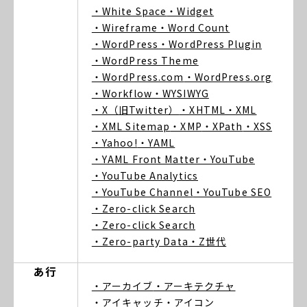
・White Space
・Widget
・Wireframe
・Word Count
・WordPress
・WordPress Plugin
・WordPress Theme
・WordPress.com
・WordPress.org
・Workflow
・WYSIWYG
・X（旧Twitter）
・XHTML
・XML
・XML Sitemap
・XMP
・XPath
・XSS
・Yahoo!
・YAML
・YAML Front Matter
・YouTube
・YouTube Analytics
・YouTube Channel
・YouTube SEO
・Zero-click Search
・Zero-click Search
・Zero-party Data
・Z世代
あ行
・アーカイブ
・アーキテクチャ
・アイキャッチ
・アイコン