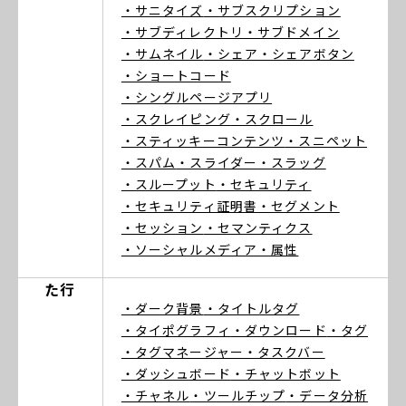
・サニタイズ
・サブスクリプション
・サブディレクトリ
・サブドメイン
・サムネイル
・シェア
・シェアボタン
・ショートコード
・シングルページアプリ
・スクレイピング
・スクロール
・スティッキーコンテンツ
・スニペット
・スパム
・スライダー
・スラッグ
・スループット
・セキュリティ
・セキュリティ証明書
・セグメント
・セッション
・セマンティクス
・ソーシャルメディア
・属性
た行
・ダーク背景
・タイトルタグ
・タイポグラフィ
・ダウンロード
・タグ
・タグマネージャー
・タスクバー
・ダッシュボード
・チャットボット
・チャネル
・ツールチップ
・データ分析