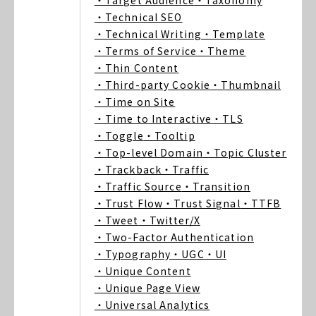
・Target Audience
・Taxonomy
・Technical SEO
・Technical Writing
・Template
・Terms of Service
・Theme
・Thin Content
・Third-party Cookie
・Thumbnail
・Time on Site
・Time to Interactive
・TLS
・Toggle
・Tooltip
・Top-level Domain
・Topic Cluster
・Trackback
・Traffic
・Traffic Source
・Transition
・Trust Flow
・Trust Signal
・TTFB
・Tweet
・Twitter/X
・Two-Factor Authentication
・Typography
・UGC
・UI
・Unique Content
・Unique Page View
・Universal Analytics