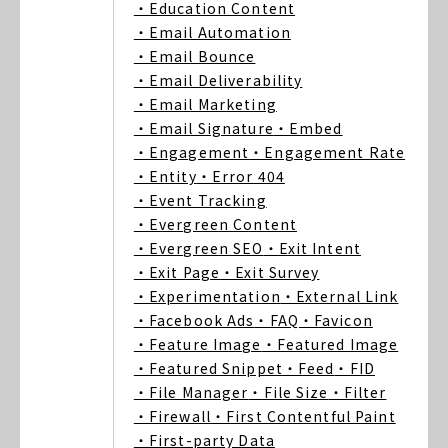
・Education Content
・Email Automation
・Email Bounce
・Email Deliverability
・Email Marketing
・Email Signature
・Embed
・Engagement
・Engagement Rate
・Entity
・Error 404
・Event Tracking
・Evergreen Content
・Evergreen SEO
・Exit Intent
・Exit Page
・Exit Survey
・Experimentation
・External Link
・Facebook Ads
・FAQ
・Favicon
・Feature Image
・Featured Image
・Featured Snippet
・Feed
・FID
・File Manager
・File Size
・Filter
・Firewall
・First Contentful Paint
・First-party Data