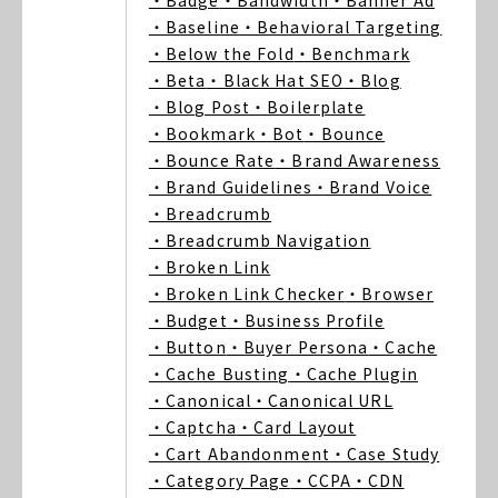
・Badge
・Bandwidth
・Banner Ad
・Baseline
・Behavioral Targeting
・Below the Fold
・Benchmark
・Beta
・Black Hat SEO
・Blog
・Blog Post
・Boilerplate
・Bookmark
・Bot
・Bounce
・Bounce Rate
・Brand Awareness
・Brand Guidelines
・Brand Voice
・Breadcrumb
・Breadcrumb Navigation
・Broken Link
・Broken Link Checker
・Browser
・Budget
・Business Profile
・Button
・Buyer Persona
・Cache
・Cache Busting
・Cache Plugin
・Canonical
・Canonical URL
・Captcha
・Card Layout
・Cart Abandonment
・Case Study
・Category Page
・CCPA
・CDN