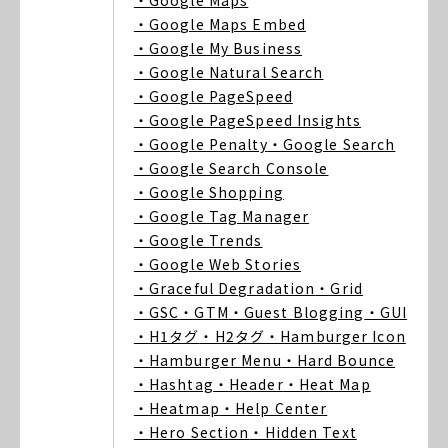
・Google Maps
・Google Maps Embed
・Google My Business
・Google Natural Search
・Google PageSpeed
・Google PageSpeed Insights
・Google Penalty
・Google Search
・Google Search Console
・Google Shopping
・Google Tag Manager
・Google Trends
・Google Web Stories
・Graceful Degradation
・Grid
・GSC
・GTM
・Guest Blogging
・GUI
・H1タグ
・H2タグ
・Hamburger Icon
・Hamburger Menu
・Hard Bounce
・Hashtag
・Header
・Heat Map
・Heatmap
・Help Center
・Hero Section
・Hidden Text