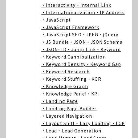
・Interactivity
・Internal Link
・Internationalization
・IP Address
・JavaScript
・JavaScript Framework
・JavaScript SEO
・JPEG
・jQuery
・JS Bundle
・JSON
・JSON Schema
・JSON-LD
・Jump Link
・Keyword
・Keyword Cannibalization
・Keyword Density
・Keyword Gap
・Keyword Research
・Keyword Stuffing
・KGR
・Knowledge Graph
・Knowledge Panel
・KPI
・Landing Page
・Landing Page Builder
・Layered Navigation
・Layout Shift
・Lazy Loading
・LCP
・Lead
・Lead Generation