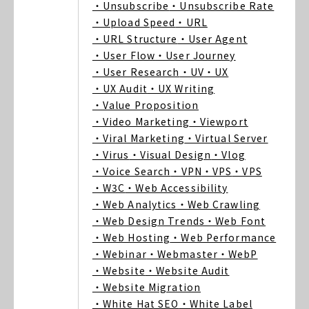
・Unsubscribe
・Unsubscribe Rate
・Upload Speed
・URL
・URL Structure
・User Agent
・User Flow
・User Journey
・User Research
・UV
・UX
・UX Audit
・UX Writing
・Value Proposition
・Video Marketing
・Viewport
・Viral Marketing
・Virtual Server
・Virus
・Visual Design
・Vlog
・Voice Search
・VPN
・VPS
・VPS
・W3C
・Web Accessibility
・Web Analytics
・Web Crawling
・Web Design Trends
・Web Font
・Web Hosting
・Web Performance
・Webinar
・Webmaster
・WebP
・Website
・Website Audit
・Website Migration
・White Hat SEO
・White Label