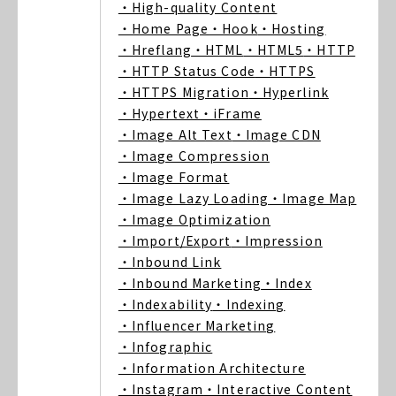
・High-quality Content
・Home Page
・Hook
・Hosting
・Hreflang
・HTML
・HTML5
・HTTP
・HTTP Status Code
・HTTPS
・HTTPS Migration
・Hyperlink
・Hypertext
・iFrame
・Image Alt Text
・Image CDN
・Image Compression
・Image Format
・Image Lazy Loading
・Image Map
・Image Optimization
・Import/Export
・Impression
・Inbound Link
・Inbound Marketing
・Index
・Indexability
・Indexing
・Influencer Marketing
・Infographic
・Information Architecture
・Instagram
・Interactive Content