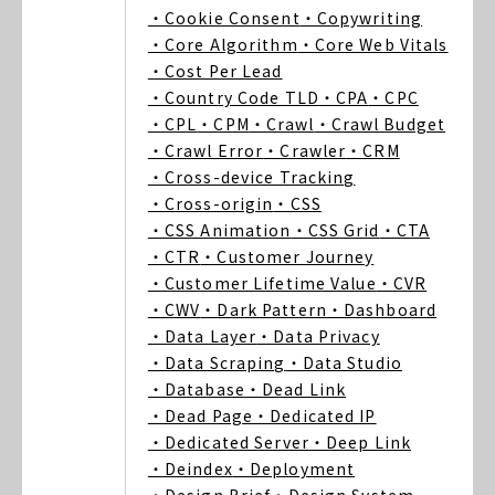
・Cookie Consent
・Copywriting
・Core Algorithm
・Core Web Vitals
・Cost Per Lead
・Country Code TLD
・CPA
・CPC
・CPL
・CPM
・Crawl
・Crawl Budget
・Crawl Error
・Crawler
・CRM
・Cross-device Tracking
・Cross-origin
・CSS
・CSS Animation
・CSS Grid
・CTA
・CTR
・Customer Journey
・Customer Lifetime Value
・CVR
・CWV
・Dark Pattern
・Dashboard
・Data Layer
・Data Privacy
・Data Scraping
・Data Studio
・Database
・Dead Link
・Dead Page
・Dedicated IP
・Dedicated Server
・Deep Link
・Deindex
・Deployment