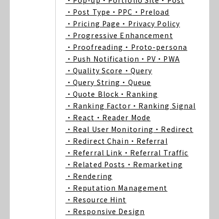
・Pop-up
・Portfolio Site
・Post
・Post Type
・PPC
・Preload
・Pricing Page
・Privacy Policy
・Progressive Enhancement
・Proofreading
・Proto-persona
・Push Notification
・PV
・PWA
・Quality Score
・Query
・Query String
・Queue
・Quote Block
・Ranking
・Ranking Factor
・Ranking Signal
・React
・Reader Mode
・Real User Monitoring
・Redirect
・Redirect Chain
・Referral
・Referral Link
・Referral Traffic
・Related Posts
・Remarketing
・Rendering
・Reputation Management
・Resource Hint
・Responsive Design