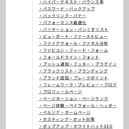
・ハイパーテキスト
・バウンス率
・パスワード
・バックアップ
・バックリンク
・バナー
・パフォーマンス最適化
・バリデーション
・パンくずリスト
・ビューポート
・ファーストビュー
・ファイアウォール
・ファネル分析
・ファビコン
・フィード
・フォーム
・フォールドライン
・フォント
・プッシュ通知
・フッター
・プラグイン
・ブラックリスト
・ブランディング
・ブランド認知
・ブレークポイント
・フレームワーク
・プレビュー
・ブログ
・プロフィールページ
・ページネーション
・ページランク
・ページ体験
・ペイウォール
・ヘッダー
・ペルソナ
・ホームページ
・ホスティング
・ボット対策
・ポップアップ
・ホワイトハットSEO