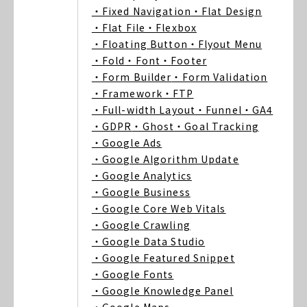
・Fixed Navigation
・Flat Design
・Flat File
・Flexbox
・Floating Button
・Flyout Menu
・Fold
・Font
・Footer
・Form Builder
・Form Validation
・Framework
・FTP
・Full-width Layout
・Funnel
・GA4
・GDPR
・Ghost
・Goal Tracking
・Google Ads
・Google Algorithm Update
・Google Analytics
・Google Business
・Google Core Web Vitals
・Google Crawling
・Google Data Studio
・Google Featured Snippet
・Google Fonts
・Google Knowledge Panel