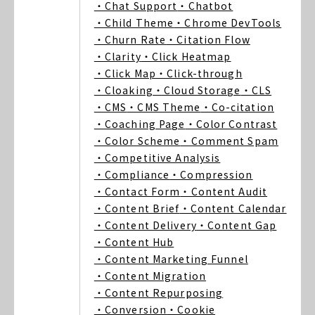
・Chat Support
・Chatbot
・Child Theme
・Chrome DevTools
・Churn Rate
・Citation Flow
・Clarity
・Click Heatmap
・Click Map
・Click-through
・Cloaking
・Cloud Storage
・CLS
・CMS
・CMS Theme
・Co-citation
・Coaching Page
・Color Contrast
・Color Scheme
・Comment Spam
・Competitive Analysis
・Compliance
・Compression
・Contact Form
・Content Audit
・Content Brief
・Content Calendar
・Content Delivery
・Content Gap
・Content Hub
・Content Marketing Funnel
・Content Migration
・Content Repurposing
・Conversion
・Cookie