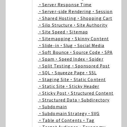
・Server Response Time
・Server-side Rendering
・Session
・Shared Hosting
・Shopping Cart
・Silo Structure
・Site Authority
・Site Speed
・Sitemap
・Sitemapping
・Skinny Content
・Slide-in
・Slug
・Social Media
・Soft Bounce
・Source Code
・SPA
・Spam
・Speed Index
・Spider
・Split Testing
・Sponsored Post
・SQL
・Squeeze Page
・SSL
・Staging Site
・Static Content
・Static Site
・Sticky Header
・Sticky Post
・Structured Content
・Structured Data
・Subdirectory
・Subdomain
・Subdomain Strategy
・SVG
・Table of Contents
・Tag