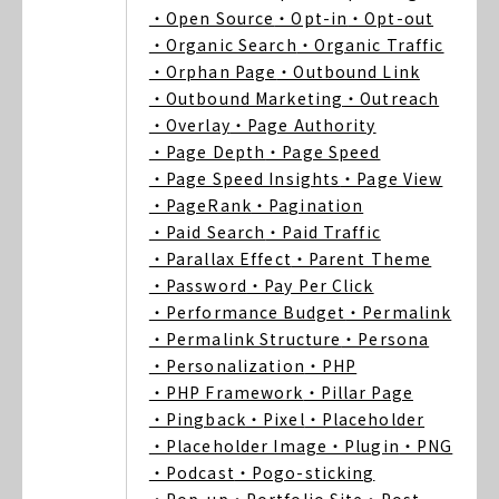
・Open Source
・Opt-in
・Opt-out
・Organic Search
・Organic Traffic
・Orphan Page
・Outbound Link
・Outbound Marketing
・Outreach
・Overlay
・Page Authority
・Page Depth
・Page Speed
・Page Speed Insights
・Page View
・PageRank
・Pagination
・Paid Search
・Paid Traffic
・Parallax Effect
・Parent Theme
・Password
・Pay Per Click
・Performance Budget
・Permalink
・Permalink Structure
・Persona
・Personalization
・PHP
・PHP Framework
・Pillar Page
・Pingback
・Pixel
・Placeholder
・Placeholder Image
・Plugin
・PNG
・Podcast
・Pogo-sticking