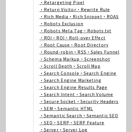
・Retargeting Pixel
・Return Visitor
・Rewrite Rule
・Rich Media
・Rich Snippet
・ROAS
・Robots Exclusion
・Robots Meta Tag
・Robots.txt
・ROI
・ROI
・Roll-over Effect
・Root Cause
・Root Directory
・Round-robin
・RSS
・Sales Funnel
・Schema Markup
・Screenshot
・Scroll Depth
・Scroll Map
・Search Console
・Search Engine
・Search Engine Marketing
・Search Engine Results Page
・Search Intent
・Search Volume
・Secure Socket
・Security Headers
・SEM
・Semantic HTML
・Semantic Search
・Semantic SEO
・SEO
・SERP
・SERP Feature
・Server
・Server Log