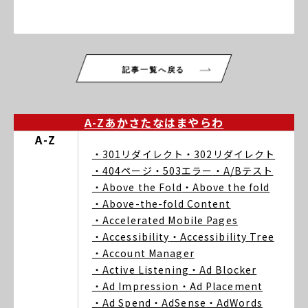
記事一覧へ戻る
A-Z
あ
か
さ
た
な
は
ま
や
ら
わ
A-Z
・301リダイレクト
・302リダイレクト
・404ページ
・503エラー
・A/Bテスト
・Above the Fold
・Above the fold
・Above-the-fold Content
・Accelerated Mobile Pages
・Accessibility
・Accessibility Tree
・Account Manager
・Active Listening
・Ad Blocker
・Ad Impression
・Ad Placement
・Ad Spend
・AdSense
・AdWords