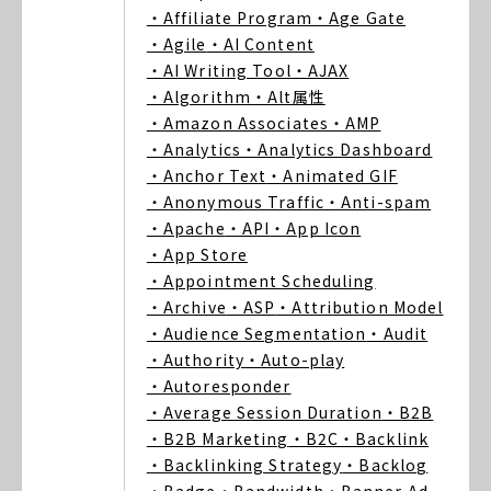
・Affiliate Program
・Age Gate
・Agile
・AI Content
・AI Writing Tool
・AJAX
・Algorithm
・Alt属性
・Amazon Associates
・AMP
・Analytics
・Analytics Dashboard
・Anchor Text
・Animated GIF
・Anonymous Traffic
・Anti-spam
・Apache
・API
・App Icon
・App Store
・Appointment Scheduling
・Archive
・ASP
・Attribution Model
・Audience Segmentation
・Audit
・Authority
・Auto-play
・Autoresponder
・Average Session Duration
・B2B
・B2B Marketing
・B2C
・Backlink
・Backlinking Strategy
・Backlog