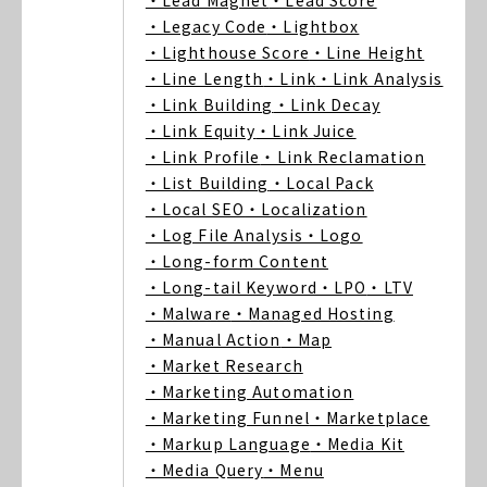
・Lead Magnet
・Lead Score
・Legacy Code
・Lightbox
・Lighthouse Score
・Line Height
・Line Length
・Link
・Link Analysis
・Link Building
・Link Decay
・Link Equity
・Link Juice
・Link Profile
・Link Reclamation
・List Building
・Local Pack
・Local SEO
・Localization
・Log File Analysis
・Logo
・Long-form Content
・Long-tail Keyword
・LPO
・LTV
・Malware
・Managed Hosting
・Manual Action
・Map
・Market Research
・Marketing Automation
・Marketing Funnel
・Marketplace
・Markup Language
・Media Kit
・Media Query
・Menu