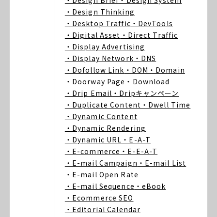
・Design Brief
・Design System
・Design Thinking
・Desktop Traffic
・DevTools
・Digital Asset
・Direct Traffic
・Display Advertising
・Display Network
・DNS
・Dofollow Link
・DOM
・Domain
・Doorway Page
・Download
・Drip Email
・Dripキャンペーン
・Duplicate Content
・Dwell Time
・Dynamic Content
・Dynamic Rendering
・Dynamic URL
・E-A-T
・E-commerce
・E-E-A-T
・E-mail Campaign
・E-mail List
・E-mail Open Rate
・E-mail Sequence
・eBook
・Ecommerce SEO
・Editorial Calendar