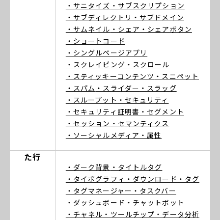
・サニタイズ
・サブスクリプション
・サブディレクトリ
・サブドメイン
・サムネイル
・シェア
・シェアボタン
・ショートコード
・シングルページアプリ
・スクレイピング
・スクロール
・スティッキーコンテンツ
・スニペット
・スパム
・スライダー
・スラッグ
・スループット
・セキュリティ
・セキュリティ証明書
・セグメント
・セッション
・セマンティクス
・ソーシャルメディア
・属性
た行
・ダーク背景
・タイトルタグ
・タイポグラフィ
・ダウンロード
・タグ
・タグマネージャー
・タスクバー
・ダッシュボード
・チャットボット
・チャネル
・ツールチップ
・データ分析