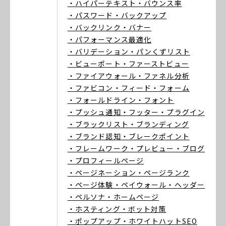
・ハイパーテキスト
・バウンス率
・パスワード
・バックアップ
・バックリンク
・バナー
・パフォーマンス最適化
・バリデーション
・パンくずリスト
・ビューポート
・ファーストビュー
・ファイアウォール
・ファネル分析
・ファビコン
・フィード
・フォーム
・フォールドライン
・フォント
・プッシュ通知
・フッター
・プラグイン
・ブラックリスト
・ブランディング
・ブランド認知
・ブレークポイント
・フレームワーク
・プレビュー
・ブログ
・プロフィールページ
・ページネーション
・ページランク
・ページ体験
・ペイウォール
・ヘッダー
・ペルソナ
・ホームページ
・ホスティング
・ボット対策
・ポップアップ
・ホワイトハットSEO