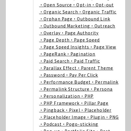
・Open Source
・Opt-in
・Opt-out
・Organic Search
・Organic Traffic
・Orphan Page
・Outbound Link
・Outbound Marketing
・Outreach
・Overlay
・Page Authority
・Page Depth
・Page Speed
・Page Speed Insights
・Page View
・PageRank
・Pagination
・Paid Search
・Paid Traffic
・Parallax Effect
・Parent Theme
・Password
・Pay Per Click
・Performance Budget
・Permalink
・Permalink Structure
・Persona
・Personalization
・PHP
・PHP Framework
・Pillar Page
・Pingback
・Pixel
・Placeholder
・Placeholder Image
・Plugin
・PNG
・Podcast
・Pogo-sticking