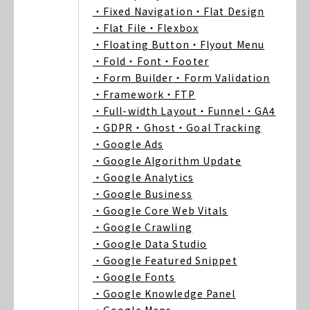
・Fixed Navigation
・Flat Design
・Flat File
・Flexbox
・Floating Button
・Flyout Menu
・Fold
・Font
・Footer
・Form Builder
・Form Validation
・Framework
・FTP
・Full-width Layout
・Funnel
・GA4
・GDPR
・Ghost
・Goal Tracking
・Google Ads
・Google Algorithm Update
・Google Analytics
・Google Business
・Google Core Web Vitals
・Google Crawling
・Google Data Studio
・Google Featured Snippet
・Google Fonts
・Google Knowledge Panel