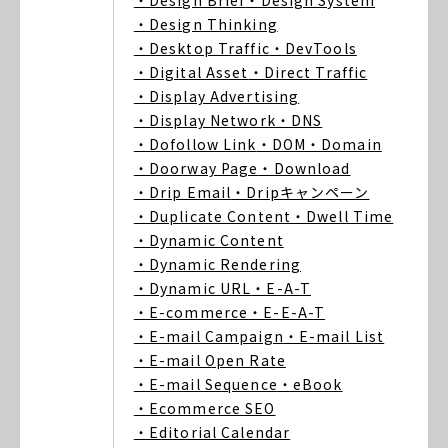
・Design Brief
・Design System
・Design Thinking
・Desktop Traffic
・DevTools
・Digital Asset
・Direct Traffic
・Display Advertising
・Display Network
・DNS
・Dofollow Link
・DOM
・Domain
・Doorway Page
・Download
・Drip Email
・Dripキャンペーン
・Duplicate Content
・Dwell Time
・Dynamic Content
・Dynamic Rendering
・Dynamic URL
・E-A-T
・E-commerce
・E-E-A-T
・E-mail Campaign
・E-mail List
・E-mail Open Rate
・E-mail Sequence
・eBook
・Ecommerce SEO
・Editorial Calendar