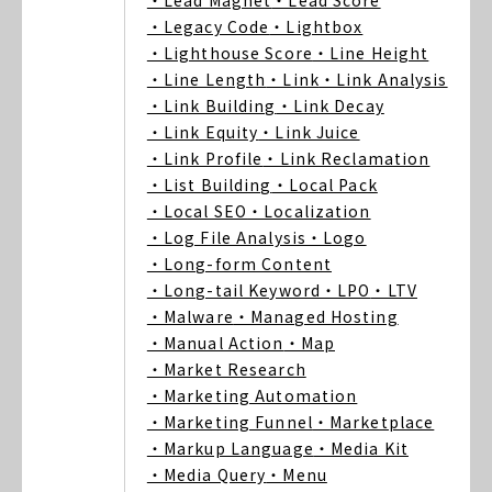
・Lead Magnet
・Lead Score
・Legacy Code
・Lightbox
・Lighthouse Score
・Line Height
・Line Length
・Link
・Link Analysis
・Link Building
・Link Decay
・Link Equity
・Link Juice
・Link Profile
・Link Reclamation
・List Building
・Local Pack
・Local SEO
・Localization
・Log File Analysis
・Logo
・Long-form Content
・Long-tail Keyword
・LPO
・LTV
・Malware
・Managed Hosting
・Manual Action
・Map
・Market Research
・Marketing Automation
・Marketing Funnel
・Marketplace
・Markup Language
・Media Kit
・Media Query
・Menu