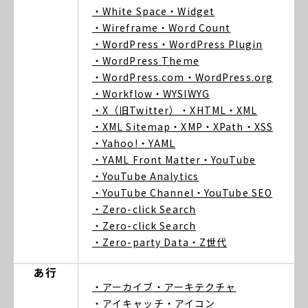
・White Space
・Widget
・Wireframe
・Word Count
・WordPress
・WordPress Plugin
・WordPress Theme
・WordPress.com
・WordPress.org
・Workflow
・WYSIWYG
・X（旧Twitter）
・XHTML
・XML
・XML Sitemap
・XMP
・XPath
・XSS
・Yahoo!
・YAML
・YAML Front Matter
・YouTube
・YouTube Analytics
・YouTube Channel
・YouTube SEO
・Zero-click Search
・Zero-click Search
・Zero-party Data
・Z世代
あ行
・アーカイブ
・アーキテクチャ
・アイキャッチ
・アイコン