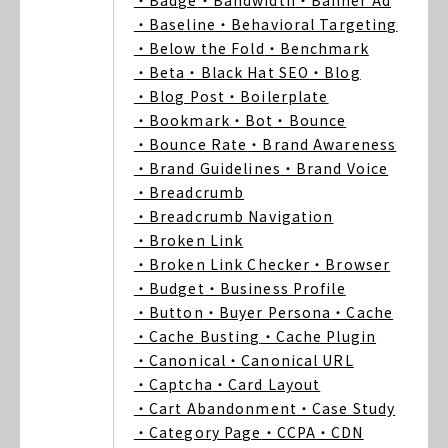
・Badge
・Bandwidth
・Banner Ad
・Baseline
・Behavioral Targeting
・Below the Fold
・Benchmark
・Beta
・Black Hat SEO
・Blog
・Blog Post
・Boilerplate
・Bookmark
・Bot
・Bounce
・Bounce Rate
・Brand Awareness
・Brand Guidelines
・Brand Voice
・Breadcrumb
・Breadcrumb Navigation
・Broken Link
・Broken Link Checker
・Browser
・Budget
・Business Profile
・Button
・Buyer Persona
・Cache
・Cache Busting
・Cache Plugin
・Canonical
・Canonical URL
・Captcha
・Card Layout
・Cart Abandonment
・Case Study
・Category Page
・CCPA
・CDN