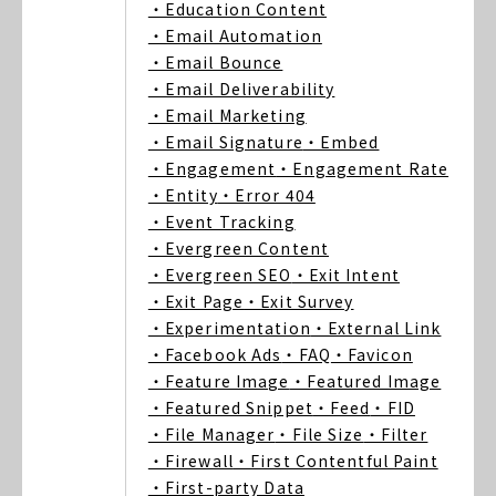
・Education Content
・Email Automation
・Email Bounce
・Email Deliverability
・Email Marketing
・Email Signature
・Embed
・Engagement
・Engagement Rate
・Entity
・Error 404
・Event Tracking
・Evergreen Content
・Evergreen SEO
・Exit Intent
・Exit Page
・Exit Survey
・Experimentation
・External Link
・Facebook Ads
・FAQ
・Favicon
・Feature Image
・Featured Image
・Featured Snippet
・Feed
・FID
・File Manager
・File Size
・Filter
・Firewall
・First Contentful Paint
・First-party Data