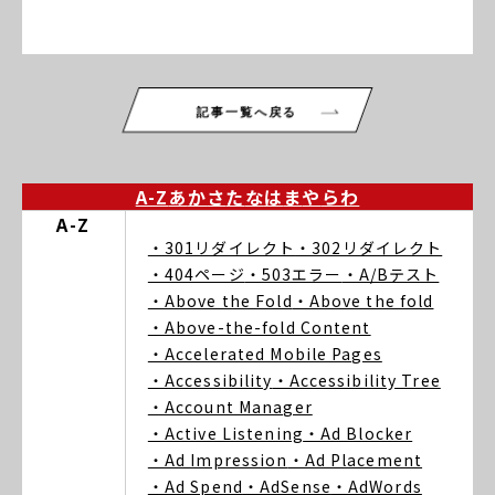
記事一覧へ戻る
A-Z
あ
か
さ
た
な
は
ま
や
ら
わ
A-Z
・301リダイレクト
・302リダイレクト
・404ページ
・503エラー
・A/Bテスト
・Above the Fold
・Above the fold
・Above-the-fold Content
・Accelerated Mobile Pages
・Accessibility
・Accessibility Tree
・Account Manager
・Active Listening
・Ad Blocker
・Ad Impression
・Ad Placement
・Ad Spend
・AdSense
・AdWords