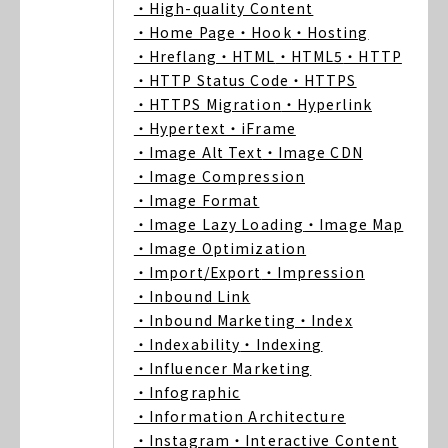
・High-quality Content
・Home Page
・Hook
・Hosting
・Hreflang
・HTML
・HTML5
・HTTP
・HTTP Status Code
・HTTPS
・HTTPS Migration
・Hyperlink
・Hypertext
・iFrame
・Image Alt Text
・Image CDN
・Image Compression
・Image Format
・Image Lazy Loading
・Image Map
・Image Optimization
・Import/Export
・Impression
・Inbound Link
・Inbound Marketing
・Index
・Indexability
・Indexing
・Influencer Marketing
・Infographic
・Information Architecture
・Instagram
・Interactive Content