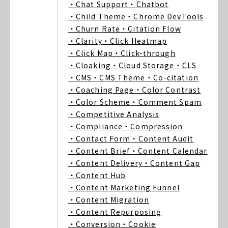
・Chat Support
・Chatbot
・Child Theme
・Chrome DevTools
・Churn Rate
・Citation Flow
・Clarity
・Click Heatmap
・Click Map
・Click-through
・Cloaking
・Cloud Storage
・CLS
・CMS
・CMS Theme
・Co-citation
・Coaching Page
・Color Contrast
・Color Scheme
・Comment Spam
・Competitive Analysis
・Compliance
・Compression
・Contact Form
・Content Audit
・Content Brief
・Content Calendar
・Content Delivery
・Content Gap
・Content Hub
・Content Marketing Funnel
・Content Migration
・Content Repurposing
・Conversion
・Cookie