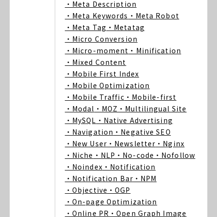
・Meta Description
・Meta Keywords
・Meta Robot
・Meta Tag
・Metatag
・Micro Conversion
・Micro-moment
・Minification
・Mixed Content
・Mobile First Index
・Mobile Optimization
・Mobile Traffic
・Mobile-first
・Modal
・MOZ
・Multilingual Site
・MySQL
・Native Advertising
・Navigation
・Negative SEO
・New User
・Newsletter
・Nginx
・Niche
・NLP
・No-code
・Nofollow
・Noindex
・Notification
・Notification Bar
・NPM
・Objective
・OGP
・On-page Optimization
・Online PR
・Open Graph Image