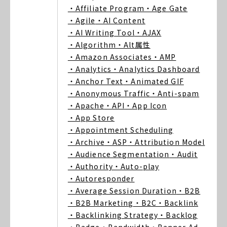
・Affiliate Program
・Age Gate
・Agile
・AI Content
・AI Writing Tool
・AJAX
・Algorithm
・Alt属性
・Amazon Associates
・AMP
・Analytics
・Analytics Dashboard
・Anchor Text
・Animated GIF
・Anonymous Traffic
・Anti-spam
・Apache
・API
・App Icon
・App Store
・Appointment Scheduling
・Archive
・ASP
・Attribution Model
・Audience Segmentation
・Audit
・Authority
・Auto-play
・Autoresponder
・Average Session Duration
・B2B
・B2B Marketing
・B2C
・Backlink
・Backlinking Strategy
・Backlog