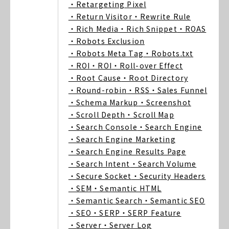
・Retargeting Pixel
・Return Visitor
・Rewrite Rule
・Rich Media
・Rich Snippet
・ROAS
・Robots Exclusion
・Robots Meta Tag
・Robots.txt
・ROI
・ROI
・Roll-over Effect
・Root Cause
・Root Directory
・Round-robin
・RSS
・Sales Funnel
・Schema Markup
・Screenshot
・Scroll Depth
・Scroll Map
・Search Console
・Search Engine
・Search Engine Marketing
・Search Engine Results Page
・Search Intent
・Search Volume
・Secure Socket
・Security Headers
・SEM
・Semantic HTML
・Semantic Search
・Semantic SEO
・SEO
・SERP
・SERP Feature
・Server
・Server Log