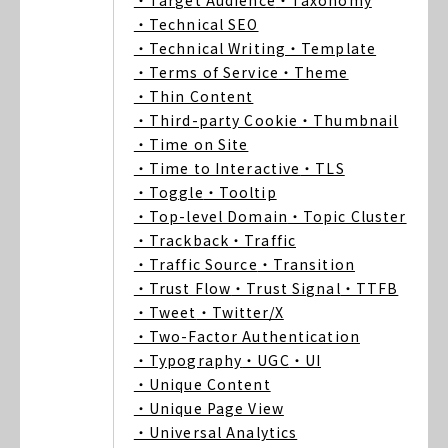
・Target Audience
・Taxonomy
・Technical SEO
・Technical Writing
・Template
・Terms of Service
・Theme
・Thin Content
・Third-party Cookie
・Thumbnail
・Time on Site
・Time to Interactive
・TLS
・Toggle
・Tooltip
・Top-level Domain
・Topic Cluster
・Trackback
・Traffic
・Traffic Source
・Transition
・Trust Flow
・Trust Signal
・TTFB
・Tweet
・Twitter/X
・Two-Factor Authentication
・Typography
・UGC
・UI
・Unique Content
・Unique Page View
・Universal Analytics