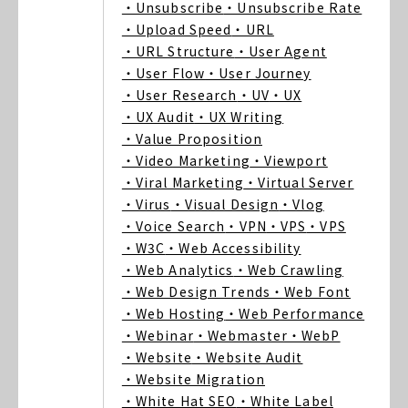
・Unsubscribe
・Unsubscribe Rate
・Upload Speed
・URL
・URL Structure
・User Agent
・User Flow
・User Journey
・User Research
・UV
・UX
・UX Audit
・UX Writing
・Value Proposition
・Video Marketing
・Viewport
・Viral Marketing
・Virtual Server
・Virus
・Visual Design
・Vlog
・Voice Search
・VPN
・VPS
・VPS
・W3C
・Web Accessibility
・Web Analytics
・Web Crawling
・Web Design Trends
・Web Font
・Web Hosting
・Web Performance
・Webinar
・Webmaster
・WebP
・Website
・Website Audit
・Website Migration
・White Hat SEO
・White Label