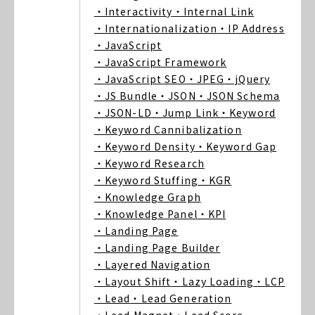
・Interactivity
・Internal Link
・Internationalization
・IP Address
・JavaScript
・JavaScript Framework
・JavaScript SEO
・JPEG
・jQuery
・JS Bundle
・JSON
・JSON Schema
・JSON-LD
・Jump Link
・Keyword
・Keyword Cannibalization
・Keyword Density
・Keyword Gap
・Keyword Research
・Keyword Stuffing
・KGR
・Knowledge Graph
・Knowledge Panel
・KPI
・Landing Page
・Landing Page Builder
・Layered Navigation
・Layout Shift
・Lazy Loading
・LCP
・Lead
・Lead Generation