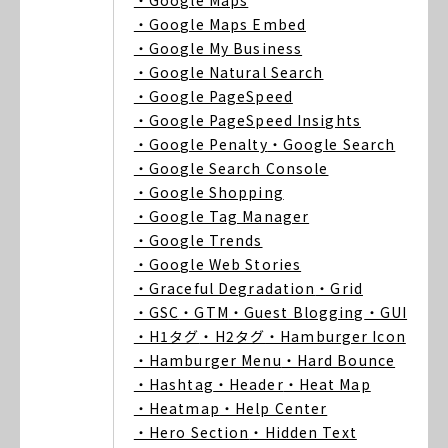
・Google Maps
・Google Maps Embed
・Google My Business
・Google Natural Search
・Google PageSpeed
・Google PageSpeed Insights
・Google Penalty
・Google Search
・Google Search Console
・Google Shopping
・Google Tag Manager
・Google Trends
・Google Web Stories
・Graceful Degradation
・Grid
・GSC
・GTM
・Guest Blogging
・GUI
・H1タグ
・H2タグ
・Hamburger Icon
・Hamburger Menu
・Hard Bounce
・Hashtag
・Header
・Heat Map
・Heatmap
・Help Center
・Hero Section
・Hidden Text