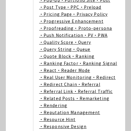
・Pop-up
・Portfolio Site
・Post
・Post Type
・PPC
・Preload
・Pricing Page
・Privacy Policy
・Progressive Enhancement
・Proofreading
・Proto-persona
・Push Notification
・PV
・PWA
・Quality Score
・Query
・Query String
・Queue
・Quote Block
・Ranking
・Ranking Factor
・Ranking Signal
・React
・Reader Mode
・Real User Monitoring
・Redirect
・Redirect Chain
・Referral
・Referral Link
・Referral Traffic
・Related Posts
・Remarketing
・Rendering
・Reputation Management
・Resource Hint
・Responsive Design