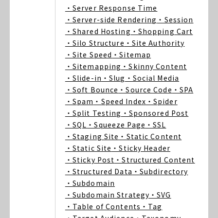
・Server Response Time
・Server-side Rendering
・Session
・Shared Hosting
・Shopping Cart
・Silo Structure
・Site Authority
・Site Speed
・Sitemap
・Sitemapping
・Skinny Content
・Slide-in
・Slug
・Social Media
・Soft Bounce
・Source Code
・SPA
・Spam
・Speed Index
・Spider
・Split Testing
・Sponsored Post
・SQL
・Squeeze Page
・SSL
・Staging Site
・Static Content
・Static Site
・Sticky Header
・Sticky Post
・Structured Content
・Structured Data
・Subdirectory
・Subdomain
・Subdomain Strategy
・SVG
・Table of Contents
・Tag