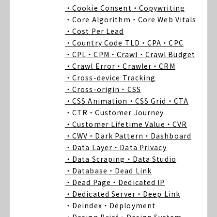
・Cookie Consent
・Copywriting
・Core Algorithm
・Core Web Vitals
・Cost Per Lead
・Country Code TLD
・CPA
・CPC
・CPL
・CPM
・Crawl
・Crawl Budget
・Crawl Error
・Crawler
・CRM
・Cross-device Tracking
・Cross-origin
・CSS
・CSS Animation
・CSS Grid
・CTA
・CTR
・Customer Journey
・Customer Lifetime Value
・CVR
・CWV
・Dark Pattern
・Dashboard
・Data Layer
・Data Privacy
・Data Scraping
・Data Studio
・Database
・Dead Link
・Dead Page
・Dedicated IP
・Dedicated Server
・Deep Link
・Deindex
・Deployment