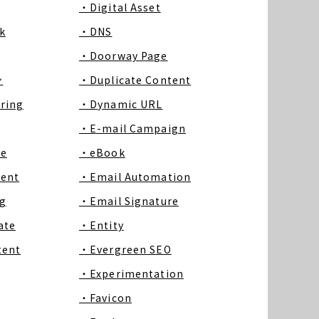
・Digital Asset
k
・DNS
・Doorway Page
ン
・Duplicate Content
ring
・Dynamic URL
・E-mail Campaign
ce
・eBook
tent
・Email Automation
g
・Email Signature
ate
・Entity
tent
・Evergreen SEO
・Experimentation
・Favicon