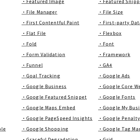
・Featured Image
・Featured Snipp
・File Manager
・File Size
・First Contentful Paint
・First-party Dat
・Flat File
・Flexbox
・Fold
・Font
・Form Validation
・Framework
・Funnel
・GA4
・Goal Tracking
・Google Ads
・Google Business
・Google Core We
・Google Featured Snippet
・Google Fonts
・Google Maps Embed
・Google My Busi
・Google PageSpeed Insights
・Google Penalty
ole
・Google Shopping
・Google Tag Ma
・Graceful Degradation
・Grid