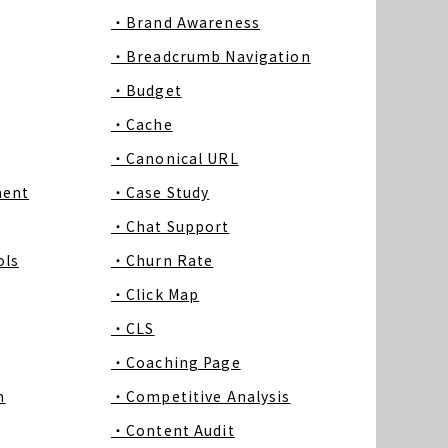
・Brand Awareness
・Breadcrumb Navigation
・Budget
・Cache
・Canonical URL
ment
・Case Study
・Chat Support
ls
・Churn Rate
・Click Map
・CLS
・Coaching Page
m
・Competitive Analysis
・Content Audit