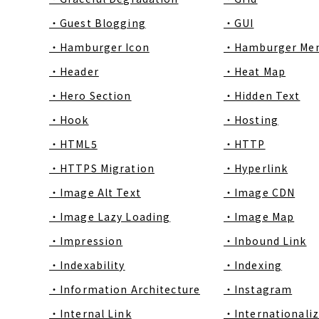
・Guest Blogging
・GUI
・Hamburger Icon
・Hamburger Me
・Header
・Heat Map
・Hero Section
・Hidden Text
・Hook
・Hosting
・HTML5
・HTTP
・HTTPS Migration
・Hyperlink
・Image Alt Text
・Image CDN
・Image Lazy Loading
・Image Map
・Impression
・Inbound Link
・Indexability
・Indexing
・Information Architecture
・Instagram
・Internal Link
・Internationaliz