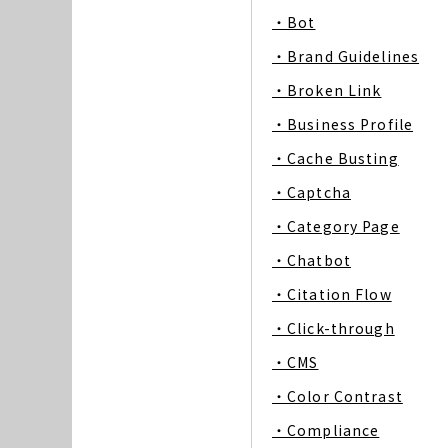
・Bot
・Brand Guidelines
・Broken Link
・Business Profile
・Cache Busting
・Captcha
・Category Page
・Chatbot
・Citation Flow
・Click-through
・CMS
・Color Contrast
・Compliance