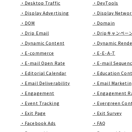
・Desktop Traffic
・DevTools
・Display Advertising
・Display Networ
・DOM
・Domain
・Drip Email
・Dripキャンペー
・Dynamic Content
・Dynamic Rende
・E-commerce
・E-E-A-T
・E-mail Open Rate
・E-mail Sequen
・Editorial Calendar
・Education Con
・Email Deliverability
・Email Marketin
・Engagement
・Engagement R
・Event Tracking
・Evergreen Con
・Exit Page
・Exit Survey
・Facebook Ads
・FAQ