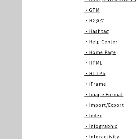
・GTM
・H2タグ
・Hashtag
・Help Center
・Home Page
・HTML
・HTTPS
・iFrame
・Image Format
・Import/Export
・Index
・Infographic
・Interactivity