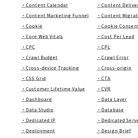
・Content Calendar
・Content Delive
・Content Marketing Funnel
・Content Migrat
・Cookie
・Cookie Consen
・Core Web Vitals
・Cost Per Lead
・CPC
・CPL
・Crawl Budget
・Crawl Error
・Cross-device Tracking
・Cross-origin
・CSS Grid
・CTA
・Customer Lifetime Value
・CVR
・Dashboard
・Data Layer
・Data Studio
・Database
・Dedicated IP
・Dedicated Serv
・Deployment
・Design Brief