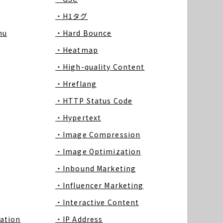
・H1タグ
nu
・Hard Bounce
・Heatmap
・High-quality Content
・Hreflang
・HTTP Status Code
・Hypertext
・Image Compression
・Image Optimization
・Inbound Marketing
・Influencer Marketing
・Interactive Content
ation
・IP Address