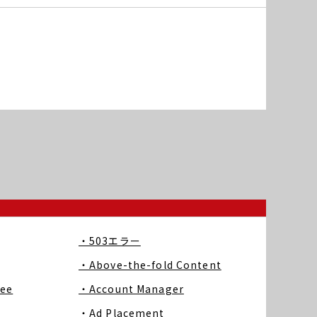
・503エラー
・Above-the-fold Content
ree
・Account Manager
・Ad Placement