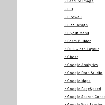
・Feature Image
・FID
・Firewall
・Flat Design
・Flyout Menu
・Form Builder
・Full-width Layout
・Ghost
・Google Analytics
・Google Data Studio
・Google Maps
・Google PageSpeed
・Google Search Cons
・Google Web Stories