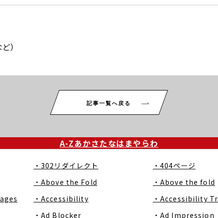
など）
記事一覧へ戻る
A-Z
あ
か
さ
た
な
は
ま
や
ら
わ
・302リダイレクト
・404ページ
・Above the Fold
・Above the fold
Pages
・Accessibility
・Accessibility T
・Ad Blocker
・Ad Impression