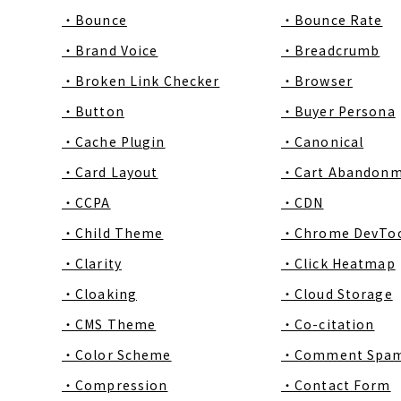
・Bounce
・Bounce Rate
・Brand Voice
・Breadcrumb
・Broken Link Checker
・Browser
・Button
・Buyer Persona
・Cache Plugin
・Canonical
・Card Layout
・Cart Abandon
・CCPA
・CDN
・Child Theme
・Chrome DevToo
・Clarity
・Click Heatmap
・Cloaking
・Cloud Storage
・CMS Theme
・Co-citation
・Color Scheme
・Comment Spa
・Compression
・Contact Form