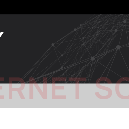
Y
ERNET S