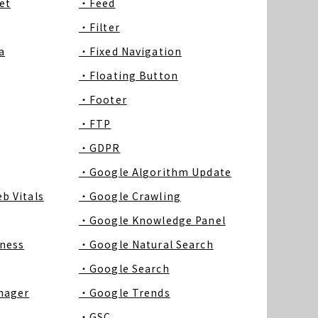
et
・Feed
・Filter
a
・Fixed Navigation
・Floating Button
・Footer
・FTP
・GDPR
・Google Algorithm Update
b Vitals
・Google Crawling
・Google Knowledge Panel
ness
・Google Natural Search
・Google Search
nager
・Google Trends
・GSC