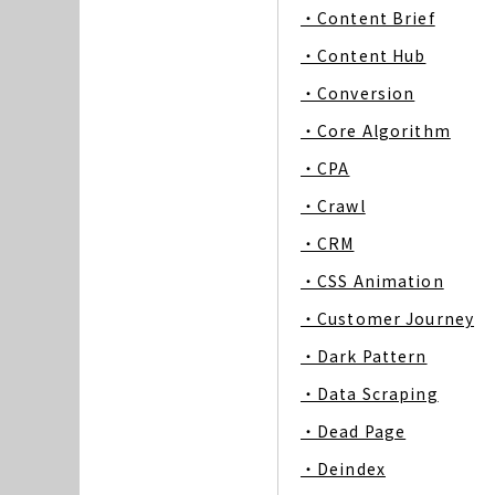
・Content Brief
・Content Hub
・Conversion
・Core Algorithm
・CPA
・Crawl
・CRM
・CSS Animation
・Customer Journey
・Dark Pattern
・Data Scraping
・Dead Page
・Deindex