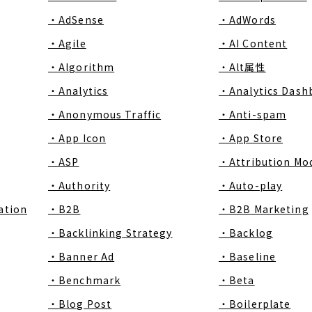
・AdSense
・AdWords
・Agile
・AI Content
・Algorithm
・Alt属性
・Analytics
・Analytics Dash
・Anonymous Traffic
・Anti-spam
・App Icon
・App Store
・ASP
・Attribution Mo
・Authority
・Auto-play
ation
・B2B
・B2B Marketing
・Backlinking Strategy
・Backlog
・Banner Ad
・Baseline
・Benchmark
・Beta
・Blog Post
・Boilerplate