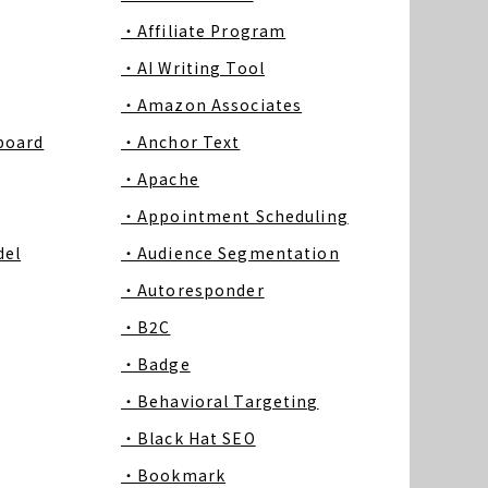
・Affiliate Program
・AI Writing Tool
・Amazon Associates
board
・Anchor Text
・Apache
・Appointment Scheduling
del
・Audience Segmentation
・Autoresponder
・B2C
・Badge
・Behavioral Targeting
・Black Hat SEO
・Bookmark