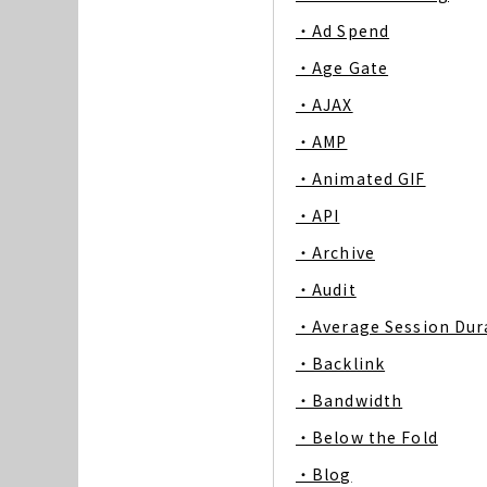
・Ad Spend
・Age Gate
・AJAX
・AMP
・Animated GIF
・API
・Archive
・Audit
・Average Session Dur
・Backlink
・Bandwidth
・Below the Fold
・Blog