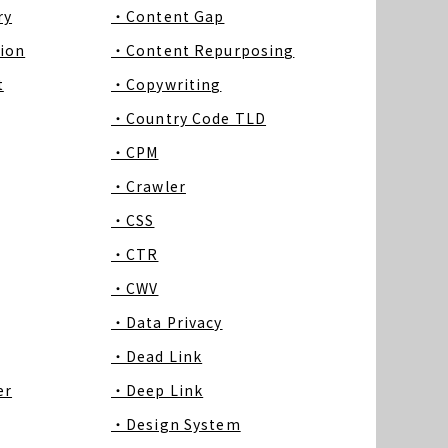
ry
・Content Gap
ion
・Content Repurposing
t
・Copywriting
・Country Code TLD
・CPM
・Crawler
・CSS
・CTR
・CWV
・Data Privacy
・Dead Link
er
・Deep Link
・Design System