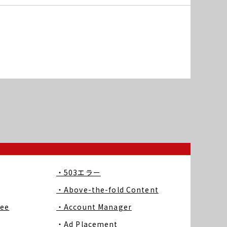
・503エラー
・Above-the-fold Content
ree
・Account Manager
・Ad Placement