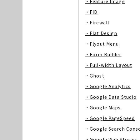
・Feature Image
・FID
・Firewall
・Flat Design
・Flyout Menu
・Form Builder
・Full-width Layout
・Ghost
・Google Analytics
・Google Data Studio
・Google Maps
・Google PageSpeed
・Google Search Cons
・Google Web Stories