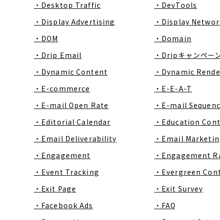
・Desktop Traffic
・DevTools
・Display Advertising
・Display Networ
・DOM
・Domain
・Drip Email
・Dripキャンペー
・Dynamic Content
・Dynamic Rende
・E-commerce
・E-E-A-T
・E-mail Open Rate
・E-mail Sequen
・Editorial Calendar
・Education Con
・Email Deliverability
・Email Marketin
・Engagement
・Engagement R
・Event Tracking
・Evergreen Con
・Exit Page
・Exit Survey
・Facebook Ads
・FAQ