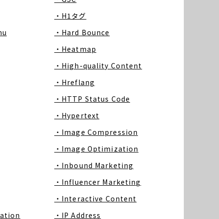
・H1タグ
nu
・Hard Bounce
・Heatmap
・High-quality Content
・Hreflang
・HTTP Status Code
・Hypertext
・Image Compression
・Image Optimization
・Inbound Marketing
・Influencer Marketing
・Interactive Content
ation
・IP Address