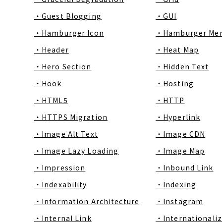
・Guest Blogging
・GUI
・Hamburger Icon
・Hamburger Me
・Header
・Heat Map
・Hero Section
・Hidden Text
・Hook
・Hosting
・HTML5
・HTTP
・HTTPS Migration
・Hyperlink
・Image Alt Text
・Image CDN
・Image Lazy Loading
・Image Map
・Impression
・Inbound Link
・Indexability
・Indexing
・Information Architecture
・Instagram
・Internal Link
・Internationaliz