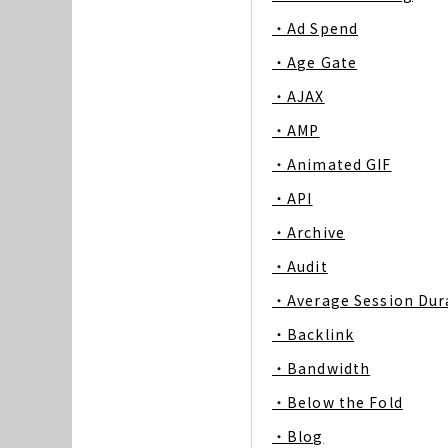
・Ad Spend
・Age Gate
・AJAX
・AMP
・Animated GIF
・API
・Archive
・Audit
・Average Session Dur
・Backlink
・Bandwidth
・Below the Fold
・Blog