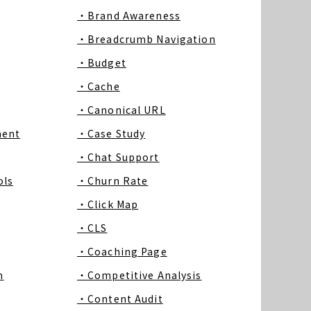
・Brand Awareness
・Breadcrumb Navigation
・Budget
・Cache
・Canonical URL
ment
・Case Study
・Chat Support
ls
・Churn Rate
・Click Map
・CLS
・Coaching Page
m
・Competitive Analysis
・Content Audit