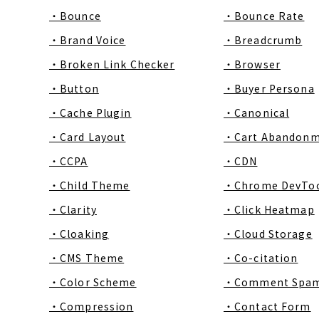
・Bounce
・Bounce Rate
・Brand Voice
・Breadcrumb
・Broken Link Checker
・Browser
・Button
・Buyer Persona
・Cache Plugin
・Canonical
・Card Layout
・Cart Abandon
・CCPA
・CDN
・Child Theme
・Chrome DevToo
・Clarity
・Click Heatmap
・Cloaking
・Cloud Storage
・CMS Theme
・Co-citation
・Color Scheme
・Comment Spa
・Compression
・Contact Form