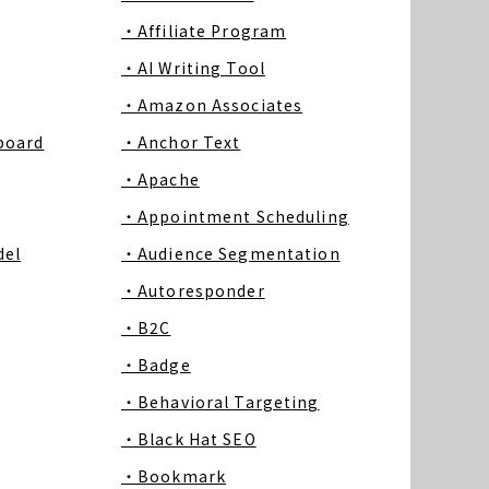
・Affiliate Program
・AI Writing Tool
・Amazon Associates
board
・Anchor Text
・Apache
・Appointment Scheduling
del
・Audience Segmentation
・Autoresponder
・B2C
・Badge
・Behavioral Targeting
・Black Hat SEO
・Bookmark