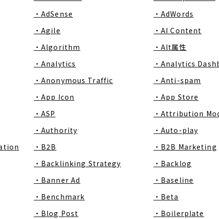
・AdSense
・AdWords
・Agile
・AI Content
・Algorithm
・Alt属性
・Analytics
・Analytics Dash
・Anonymous Traffic
・Anti-spam
・App Icon
・App Store
・ASP
・Attribution Mo
・Authority
・Auto-play
ation
・B2B
・B2B Marketing
・Backlinking Strategy
・Backlog
・Banner Ad
・Baseline
・Benchmark
・Beta
・Blog Post
・Boilerplate