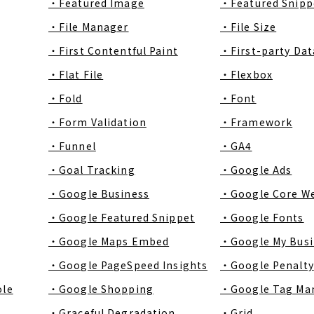
・Featured Image
・Featured Snipp
・File Manager
・File Size
・First Contentful Paint
・First-party Dat
・Flat File
・Flexbox
・Fold
・Font
・Form Validation
・Framework
・Funnel
・GA4
・Goal Tracking
・Google Ads
・Google Business
・Google Core We
・Google Featured Snippet
・Google Fonts
・Google Maps Embed
・Google My Busi
・Google PageSpeed Insights
・Google Penalty
ole
・Google Shopping
・Google Tag Ma
・Graceful Degradation
・Grid