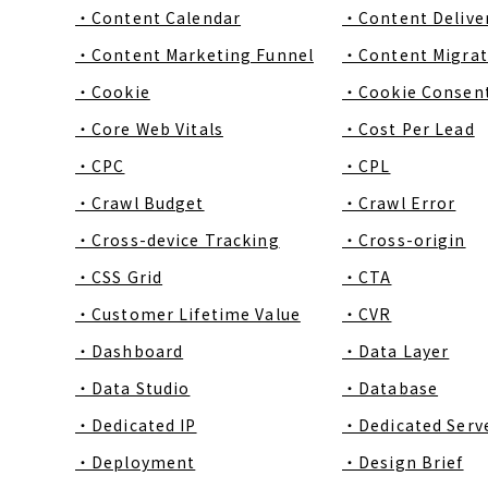
・Content Calendar
・Content Delive
・Content Marketing Funnel
・Content Migrat
・Cookie
・Cookie Consen
・Core Web Vitals
・Cost Per Lead
・CPC
・CPL
・Crawl Budget
・Crawl Error
・Cross-device Tracking
・Cross-origin
・CSS Grid
・CTA
・Customer Lifetime Value
・CVR
・Dashboard
・Data Layer
・Data Studio
・Database
・Dedicated IP
・Dedicated Serv
・Deployment
・Design Brief