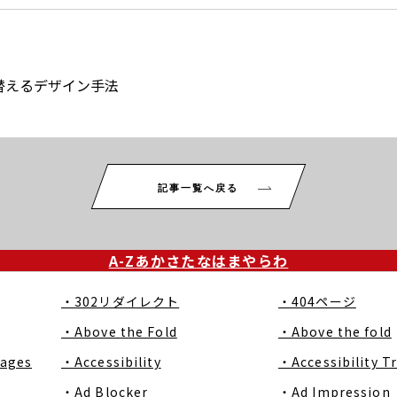
替えるデザイン手法
記事一覧へ戻る
A-Z
あ
か
さ
た
な
は
ま
や
ら
わ
・302リダイレクト
・404ページ
・Above the Fold
・Above the fold
Pages
・Accessibility
・Accessibility T
・Ad Blocker
・Ad Impression