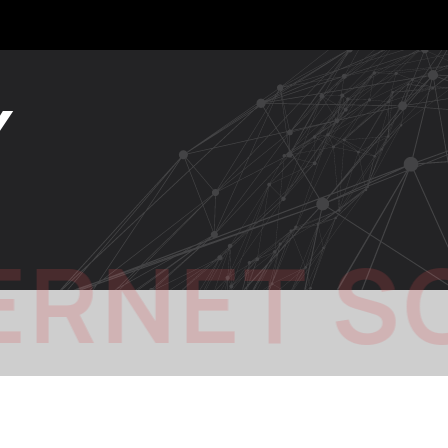
Y
ERNET S