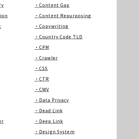
ry
・Content Gap
ion
・Content Repurposing
t
・Copywriting
・Country Code TLD
・CPM
・Crawler
・CSS
・CTR
・CWV
・Data Privacy
・Dead Link
er
・Deep Link
・Design System