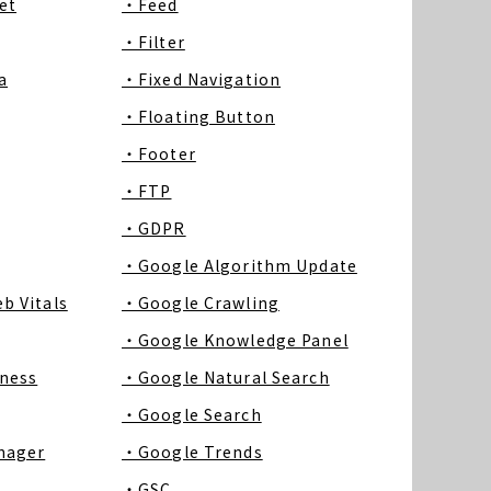
et
・Feed
・Filter
a
・Fixed Navigation
・Floating Button
・Footer
・FTP
・GDPR
・Google Algorithm Update
b Vitals
・Google Crawling
・Google Knowledge Panel
ness
・Google Natural Search
・Google Search
nager
・Google Trends
・GSC