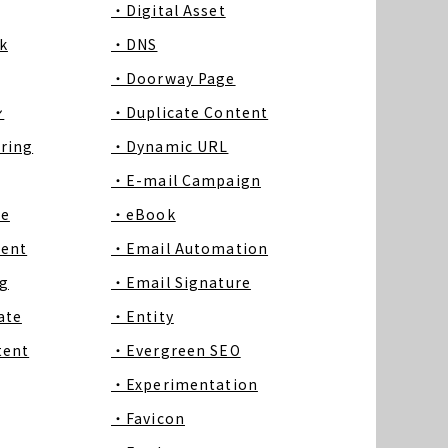
・Digital Asset
k
・DNS
・Doorway Page
ン
・Duplicate Content
ring
・Dynamic URL
・E-mail Campaign
ce
・eBook
tent
・Email Automation
g
・Email Signature
ate
・Entity
tent
・Evergreen SEO
・Experimentation
・Favicon