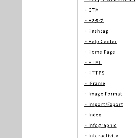
・GTM
・H2タグ
・Hashtag
・Help Center
・Home Page
・HTML
・HTTPS
・iFrame
・Image Format
・Import/Export
・Index
・Infographic
・Interactivity