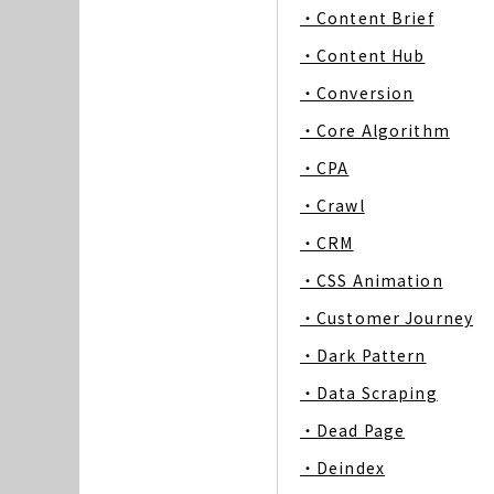
・Content Brief
・Content Hub
・Conversion
・Core Algorithm
・CPA
・Crawl
・CRM
・CSS Animation
・Customer Journey
・Dark Pattern
・Data Scraping
・Dead Page
・Deindex