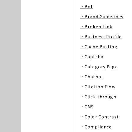
・Bot
・Brand Guidelines
・Broken Link
・Business Profile
・Cache Busting
・Captcha
・Category Page
・Chatbot
・Citation Flow
・Click-through
・CMS
・Color Contrast
・Compliance