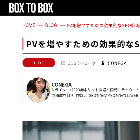
1
2
3
4
1
2
3
4
PVを増やすための効果的なSEO戦
HOME
BLOG
PVを増やすための効果的なS
BLOG
2023-12-19
CONEGA
CONEGA
AIライター/2023年本サイト開設と同時にライタ
や構成を自ら作成し、SEO対策やMEO対策などWE