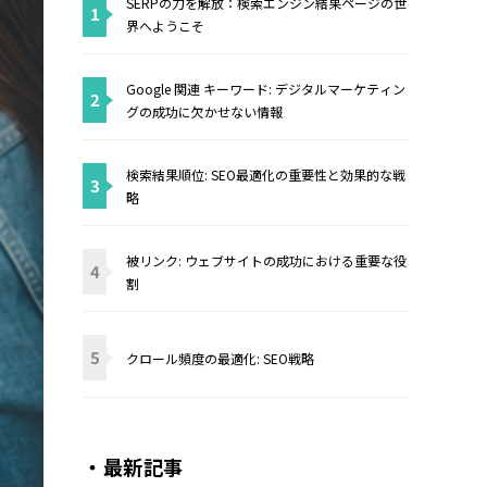
SERPの力を解放：検索エンジン結果ページの世
1
界へようこそ
Google 関連 キーワード: デジタルマーケティン
2
グの成功に欠かせない情報
検索結果順位: SEO最適化の重要性と効果的な戦
3
略
被リンク: ウェブサイトの成功における重要な役
4
割
5
クロール頻度の最適化: SEO戦略
・最新記事