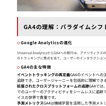
GA4の理解：パラダイムシフ
Google Analyticsの進化
Universal AnalyticsからGA4への移行は、アナ
のトラッキングに焦点を当て、ユーザーのインタラクショ
GA4の主な特徴
イベントトラッキングの再定義
GA4のイベントへ
追跡でき、ユーザージャーニーを包括的に理解でき
拡張されたクロスプラットフォームの追跡
GA4で
でのユーザーのアクティビティをシームレスに追跡
イスの世界で貴重です。
予測メトリクス
GA4は機械学習を活用した予測メ