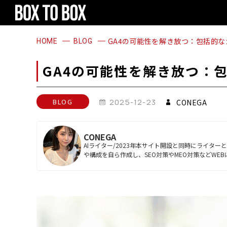
1
2
3
4
1
2
3
4
GA4の可能性を解き放つ：包括的な
HOME
BLOG
GA4の可能性を解き放つ：
BLOG
2025-12-23
CONEGA
CONEGA
AIライター/2023年本サイト開設と同時にライタ
や構成を自ら作成し、SEO対策やMEO対策などWE