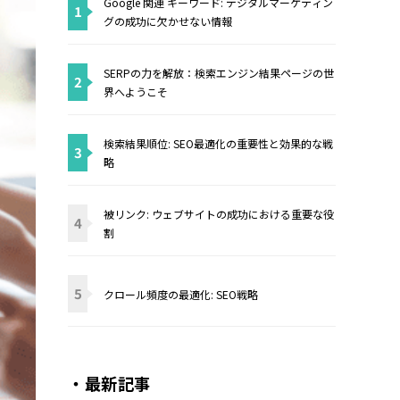
Google 関連 キーワード: デジタルマーケティン
1
グの成功に欠かせない情報
SERPの力を解放：検索エンジン結果ページの世
2
界へようこそ
検索結果順位: SEO最適化の重要性と効果的な戦
3
略
被リンク: ウェブサイトの成功における重要な役
4
割
5
クロール頻度の最適化: SEO戦略
・最新記事