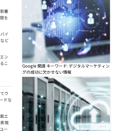
悪影響
速度を
モバイ
供など
ーエン
するこ
Google 関連 キーワード: デジタルマーケティン
グの成功に欠かせない情報
してウ
ードな
検索エ
に表現
ユー