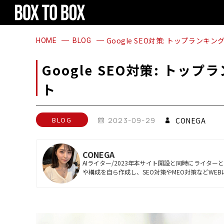
1
2
3
4
1
2
3
4
Google SEO対策: トップラン
HOME
BLOG
Google SEO対策: ト
ト
BLOG
2023-09-29
CONEGA
CONEGA
AIライター/2023年本サイト開設と同時にライタ
や構成を自ら作成し、SEO対策やMEO対策などWE