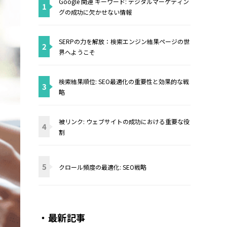
Google 関連 キーワード: デジタルマーケティン
1
グの成功に欠かせない情報
SERPの力を解放：検索エンジン結果ページの世
2
界へようこそ
検索結果順位: SEO最適化の重要性と効果的な戦
3
略
被リンク: ウェブサイトの成功における重要な役
4
割
5
クロール頻度の最適化: SEO戦略
・最新記事