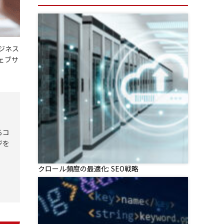
ジネス
ェブサ
るコ
ジを
クロール頻度の最適化: SEO戦略