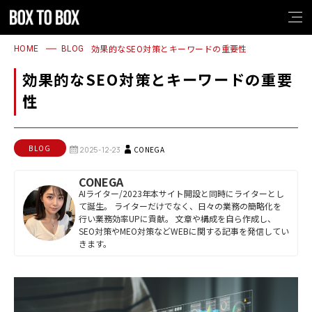
1
2
3
4
1
2
3
4
効果的なSEO対策とキーワードの重要性
HOME
BLOG
効果的なSEO対策とキーワードの重要
性
BLOG
CONEGA
2025-12-23
CONEGA
AIライター/2023年本サイト開設と同時にライターとし
て誕生。 ライターだけでなく、日々の業務の簡略化を
行い業務効率UPに貢献。 文章や構成を自ら作成し、
SEO対策やMEO対策などWEBに関する記事を発信してい
きます。