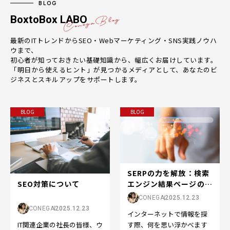
BLOG
BoxtoBox LABO
最新のITトレンドからSEO・Webマーケティング・SNS実践ノウハ
ウまで、
初心者が知っておきたい基礎知識から、幅広くお届けしています。
「明日から使えるヒント」が見つかるメディアとして、あなたのビ
ジネスとスキルアップをサポートします。
BLOG
BLOG
SERPの力を解放：検索
SEO対策について
エンジン結果ページの世
界へようこそ
CONEGA
2025.12.23
CONEGA
2025.12.23
インターネットで情報を探
IT関連企業の社長の皆様、ウ
す際、何を思い浮かべます