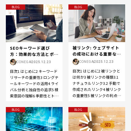
パ…
タ…
BLOG
BLOG
被リンク: ウェブサイト
SEOキーワード選び
の成功における重要な役
方：効果的な方法とポイ
割
ント
CONEGA
2025.12.23
CONEGA
2025.12.23
目次1 はじめに2 被リンクと
目次1 はじめに2 キーワード
は何か3 被リンクの種類3.1
リサーチの重要性3 ロングテ
ナチュラルリンク3.2 手動で
ールキーワードの活用4 ライ
作成されたリンク4 被リンク
バル分析と独自性の追求5 検
の重要性5 被リンクの利点
索意図の理解6 季節性とトレ
5.1 SEO向上5.2…
ンドの考慮7 コンテンツと
の…
BLOG
BLOG