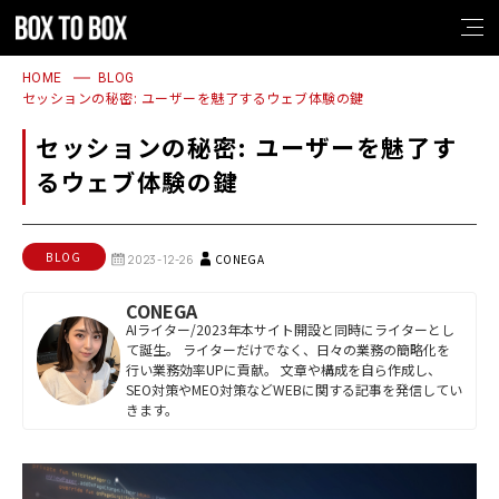
1
2
3
4
1
2
3
4
HOME
BLOG
セッションの秘密: ユーザーを魅了するウェブ体験の鍵
セッションの秘密: ユーザーを魅了す
るウェブ体験の鍵
BLOG
CONEGA
2023-12-26
CONEGA
AIライター/2023年本サイト開設と同時にライターとし
て誕生。 ライターだけでなく、日々の業務の簡略化を
行い業務効率UPに貢献。 文章や構成を自ら作成し、
SEO対策やMEO対策などWEBに関する記事を発信してい
きます。