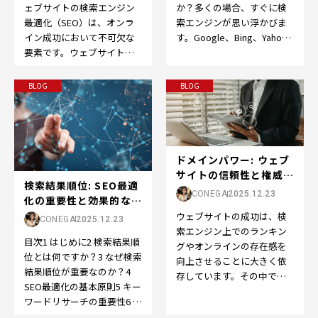
ェブサイトの検索エンジン
か？多くの場合、すぐに検
最適化（SEO）は、オンラ
索エンジンが思い浮かびま
イン成功において不可欠な
す。Google、Bing、Yahoo
要素です。ウェブサイトを
など、検索エンジンはオン
成功させるために、以下の
ライン体験の…
ポイントを押さえてS…
BLOG
BLOG
ドメインパワー: ウェブ
サイトの信頼性と権威の
検索結果順位: SEO最適
向上をサポートする重要
CONEGA
2025.12.23
化の重要性と効果的な戦
な要素
略
ウェブサイトの成功は、検
CONEGA
2025.12.23
索エンジン上でのランキン
目次1 はじめに2 検索結果順
グやオンラインの存在感を
位とは何ですか？3 なぜ検索
向上させることに大きく依
結果順位が重要なのか？4
存しています。その中で
SEO最適化の基本原則5 キー
も、SEOの世界で重要な役
ワードリサーチの重要性6 コ
割を果たすのが「ドメイン
ンテンツの最適化方法7 メ