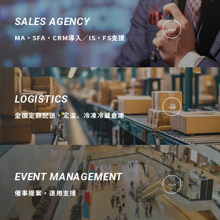
SALES AGENCY
MA・SFA・CRM導入／IS・FS支援
LOGISTICS
全国定額配送・定温、冷凍冷蔵倉庫
EVENT MANAGEMENT
催事提案・運用支援