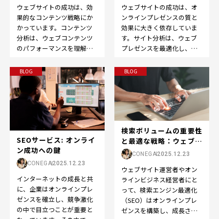
ウェブサイトの成功は、効
ウェブサイトの成功は、オ
果的なコンテンツ戦略にか
ンラインプレゼンスの質と
かっています。コンテンツ
効果に大きく依存していま
分析は、ウェブコンテンツ
す。サイト分析は、ウェブ
のパフォーマンスを理解
プレゼンスを最適化し、改
し、改善するために不可欠
善するための重要なステッ
なツールです。この記事で
プです。この記事では、
BLOG
BLOG
は、…
「サ…
検索ボリュームの重要性
SEOサービス: オンライ
と最適な戦略：ウェブサ
ン成功への鍵
イトの成長を促す...
CONEGA
2025.12.23
CONEGA
2025.12.23
ウェブサイト運営者やオン
インターネットの成長と共
ラインビジネス経営者にと
に、企業はオンラインプレ
って、検索エンジン最適化
ゼンスを確立し、競争激化
（SEO）はオンラインプレ
の中で目立つことが重要と
ゼンスを構築し、成長させ