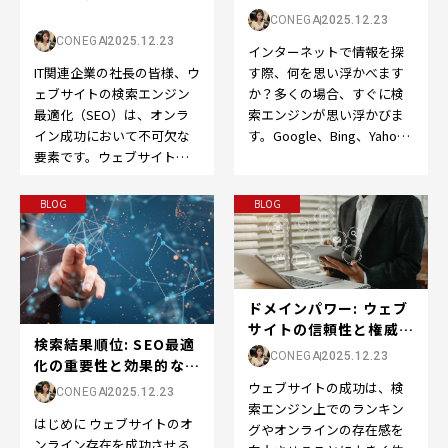
界へようこそ
CONEGA
2025.12.23
CONEGA
2025.12.23
インターネットで情報を探
IT関連企業の社長の皆様、ウ
す際、何を思い浮かべます
ェブサイトの検索エンジン
か？多くの場合、すぐに検
最適化（SEO）は、オンラ
索エンジンが思い浮かびま
イン成功において不可欠な
す。Google、Bing、Yahoo
要素です。ウェブサイトを
など、検索エンジンはオン
成功させるために、以下の
ライン体験の…
ポイントを押さえてS…
BLOG
BLOG
ドメインパワー: ウェブ
サイトの信頼性と権威の
検索結果順位: SEO最適
向上をサポート...
CONEGA
2025.12.23
化の重要性と効果的な戦
略
ウェブサイトの成功は、検
CONEGA
2025.12.23
索エンジン上でのランキン
はじめに ウェブサイトのオ
グやオンラインの存在感を
ンライン存在を成功させる