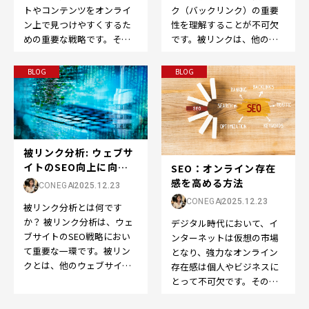
ク（バックリンク）の重要
トやコンテンツをオンライ
性を理解することが不可欠
ン上で見つけやすくするた
です。被リンクは、他のウ
めの重要な戦略です。その
ェブサイトから自分のウェ
中でも、適切なキーワード
ブサイトへのリンクのこ
の選定は成功の鍵です。…
BLOG
BLOG
と…
被リンク分析: ウェブサ
イトのSEO向上に向け
SEO：オンライン存在
た重要なステッ...
感を高める方法
CONEGA
2025.12.23
CONEGA
2025.12.23
被リンク分析とは何です
か？ 被リンク分析は、ウェ
デジタル時代において、イ
ブサイトのSEO戦略におい
ンターネットは仮想の市場
て重要な一環です。被リン
となり、強力なオンライン
クとは、他のウェブサイト
存在感は個人やビジネスに
から自分のウェブサイトへ
とって不可欠です。そのた
のリンクのことを指しま
めに欠かせないのが、
す…