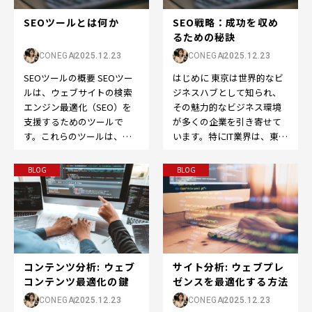
SEOツールとは何か
SEO戦略：成功を収め
るための秘訣
CONEGA
2025.12.23
CONEGA
2025.12.23
SEOツールの概要 SEOツー
はじめに 東京は世界的なビ
ルは、ウェブサイトの検索
ジネスハブとして知られ、
エンジン最適化（SEO）を
その魅力的なビジネス環境
支援するためのツールで
が多くの企業を引き寄せて
す。これらのツールは、検
います。特にIT業界は、東京
索エンジン上でのランキン
でのビジネス成功において
グ向上やウェブサイト…
欠かせない要素となっ…
BLOG
BLOG
コンテンツ分析: ウェブ
サイト分析: ウェブプレ
コンテンツ最適化の鍵
ゼンスを最適化する方法
CONEGA
2025.12.23
CONEGA
2025.12.23