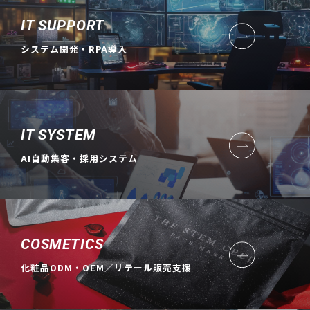
IT SUPPORT
システム開発・RPA導入
IT SYSTEM
AI自動集客・採用システム
COSMETICS
化粧品ODM・OEM／リテール販売支援