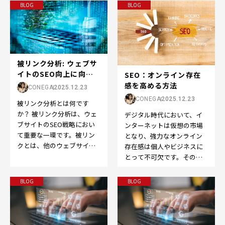
ブサイトへのリンクのこ
の選定は成功の鍵です。…
BLOG
BLOG
と…
被リンク分析: ウェブサ
イトのSEO向上に向け
SEO：オンライン存在
た重要なステッ...
感を高める方法
CONEGA
2025.12.23
CONEGA
2025.12.23
被リンク分析とは何です
か？ 被リンク分析は、ウェ
デジタル時代において、イ
ブサイトのSEO戦略におい
ンターネットは仮想の市場
て重要な一環です。被リン
となり、強力なオンライン
クとは、他のウェブサイト
存在感は個人やビジネスに
から自分のウェブサイトへ
とって不可欠です。そのた
のリンクのことを指しま
めに欠かせないのが、
す…
Search Engine O…
BLOG
BLOG