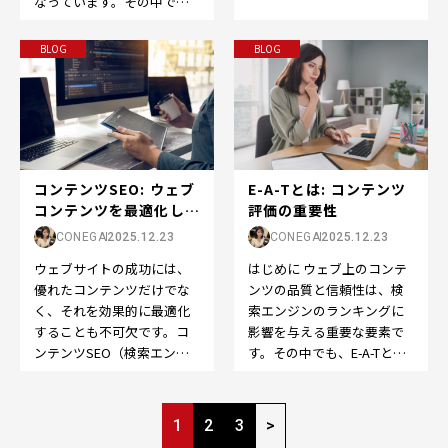
なっています。その中で
るための重要な要素です。
も、SEO（Search Engine
その中でも、検索ボリュ
Optimi…
ー…
BLOG
BLOG
E-A-Tとは: コンテンツ
コンテンツSEO: ウェブ
評価の重要性
コンテンツを最適化して
検索エンジン...
CONEGA
2025.12.23
CONEGA
2025.12.23
はじめに ウェブ上のコンテ
ウェブサイトの成功には、
ンツの品質と信頼性は、検
優れたコンテンツだけでな
索エンジンのランキングに
く、それを効果的に最適化
影響を与える重要な要素で
することも不可欠です。コ
す。その中でも、E-A-Tとい
ンテンツSEO（検索エンジ
う概念は、コンテンツの評
ン最適化）は、ウェブコン
価において特に重要…
テンツを検索エンジンで
ペ
よ…
1
2
3
>