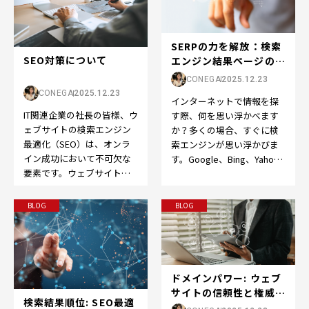
SERPの力を解放：検索
SEO対策について
エンジン結果ページの世
界へようこそ
CONEGA
2025.12.23
CONEGA
2025.12.23
インターネットで情報を探
IT関連企業の社長の皆様、ウ
す際、何を思い浮かべます
ェブサイトの検索エンジン
か？多くの場合、すぐに検
最適化（SEO）は、オンラ
索エンジンが思い浮かびま
イン成功において不可欠な
す。Google、Bing、Yahoo
要素です。ウェブサイトを
など、検索エンジンはオン
成功させるために、以下の
ライン体験の…
ポイントを押さえてS…
BLOG
BLOG
ドメインパワー: ウェブ
サイトの信頼性と権威の
検索結果順位: SEO最適
向上をサポート...