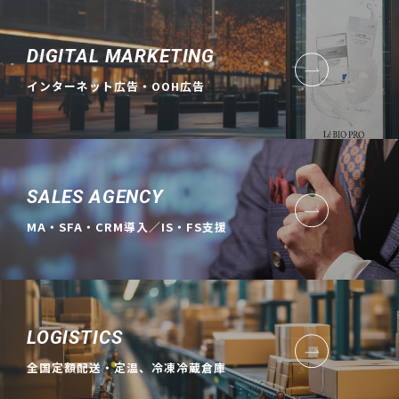
DIGITAL MARKETING
インターネット広告・OOH広告
SALES AGENCY
MA・SFA・CRM導入／IS・FS支援
LOGISTICS
全国定額配送・定温、冷凍冷蔵倉庫