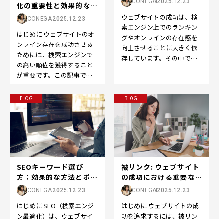
CONEGA
2025.12.23
化の重要性と効果的な戦
略
ウェブサイトの成功は、検
CONEGA
2025.12.23
索エンジン上でのランキン
はじめに ウェブサイトのオ
グやオンラインの存在感を
ンライン存在を成功させる
向上させることに大きく依
ためには、検索エンジンで
存しています。その中で
の高い順位を獲得すること
も、SEOの世界で重要な役
が重要です。この記事で
割を果たすのが「ドメイン
は、「検索結果順位」また
パ…
は「SEO順位」の重要性
BLOG
BLOG
と…
被リンク: ウェブサイト
SEOキーワード選び
の成功における重要な役
方：効果的な方法とポイ
割
ント
CONEGA
2025.12.23
CONEGA
2025.12.23
はじめに ウェブサイトの成
はじめに SEO（検索エンジ
功を追求するには、被リン
ン最適化）は、ウェブサイ