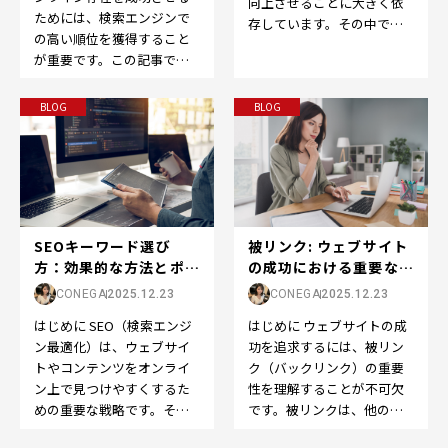
向上させることに大きく依
ためには、検索エンジンで
存しています。その中で
の高い順位を獲得すること
も、SEOの世界で重要な役
が重要です。この記事で
割を果たすのが「ドメイン
は、「検索結果順位」また
パ…
は「SEO順位」の重要性
BLOG
BLOG
と…
被リンク: ウェブサイト
SEOキーワード選び
の成功における重要な役
方：効果的な方法とポイ
割
ント
CONEGA
2025.12.23
CONEGA
2025.12.23
はじめに ウェブサイトの成
はじめに SEO（検索エンジ
功を追求するには、被リン
ン最適化）は、ウェブサイ
ク（バックリンク）の重要
トやコンテンツをオンライ
性を理解することが不可欠
ン上で見つけやすくするた
です。被リンクは、他のウ
めの重要な戦略です。その
ェブサイトから自分のウェ
中でも、適切なキーワード