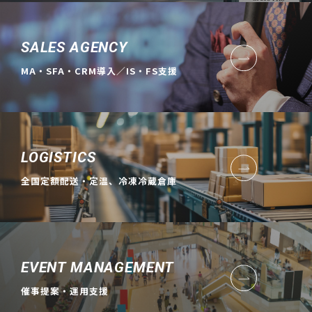
SALES AGENCY
MA・SFA・CRM導入／IS・FS支援
LOGISTICS
全国定額配送・定温、冷凍冷蔵倉庫
EVENT MANAGEMENT
催事提案・運用支援