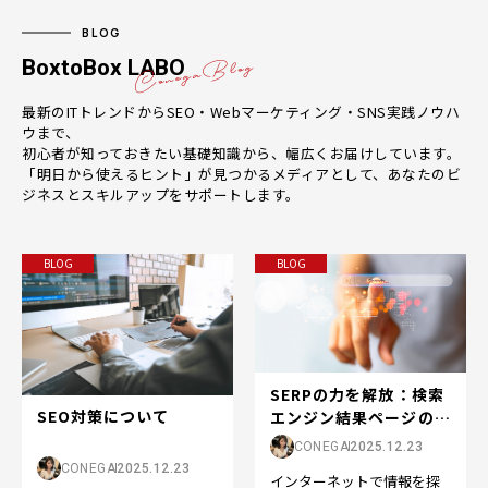
BLOG
BoxtoBox LABO
最新のITトレンドからSEO・Webマーケティング・SNS実践ノウハ
ウまで、
初心者が知っておきたい基礎知識から、幅広くお届けしています。
「明日から使えるヒント」が見つかるメディアとして、あなたのビ
ジネスとスキルアップをサポートします。
BLOG
BLOG
SERPの力を解放：検索
SEO対策について
エンジン結果ページの世
界へようこそ
CONEGA
2025.12.23
CONEGA
2025.12.23
インターネットで情報を探