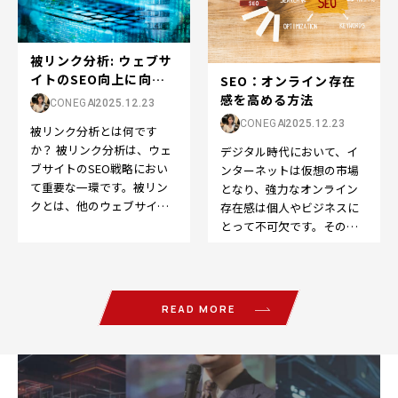
被リンク分析: ウェブサ
イトのSEO向上に向け
SEO：オンライン存在
た重要なステッ...
感を高める方法
CONEGA
2025.12.23
CONEGA
2025.12.23
被リンク分析とは何です
か？ 被リンク分析は、ウェ
デジタル時代において、イ
ブサイトのSEO戦略におい
ンターネットは仮想の市場
て重要な一環です。被リン
となり、強力なオンライン
クとは、他のウェブサイト
存在感は個人やビジネスに
から自分のウェブサイトへ
とって不可欠です。そのた
のリンクのことを指しま
めに欠かせないのが、
す…
Search Engine O…
READ MORE