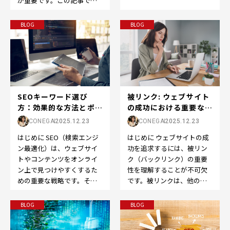
が重要です。この記事で
割を果たすのが「ドメイン
は、「検索結果順位」また
パ…
は「SEO順位」の重要性
BLOG
BLOG
と…
被リンク: ウェブサイト
SEOキーワード選び
の成功における重要な役
方：効果的な方法とポイ
割
ント
CONEGA
2025.12.23
CONEGA
2025.12.23
はじめに ウェブサイトの成
はじめに SEO（検索エンジ
功を追求するには、被リン
ン最適化）は、ウェブサイ
ク（バックリンク）の重要
トやコンテンツをオンライ
性を理解することが不可欠
ン上で見つけやすくするた
です。被リンクは、他のウ
めの重要な戦略です。その
ェブサイトから自分のウェ
中でも、適切なキーワード
ブサイトへのリンクのこ
の選定は成功の鍵です。…
BLOG
BLOG
と…