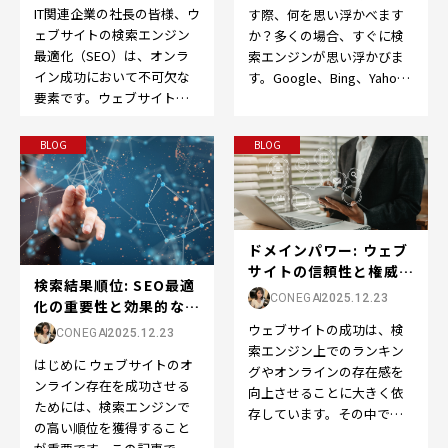
IT関連企業の社長の皆様、ウ
す際、何を思い浮かべます
ェブサイトの検索エンジン
か？多くの場合、すぐに検
最適化（SEO）は、オンラ
索エンジンが思い浮かびま
イン成功において不可欠な
す。Google、Bing、Yahoo
要素です。ウェブサイトを
など、検索エンジンはオン
成功させるために、以下の
ライン体験の…
ポイントを押さえてS…
BLOG
BLOG
ドメインパワー: ウェブ
サイトの信頼性と権威の
検索結果順位: SEO最適
向上をサポート...
CONEGA
2025.12.23
化の重要性と効果的な戦
略
ウェブサイトの成功は、検
CONEGA
2025.12.23
索エンジン上でのランキン
はじめに ウェブサイトのオ
グやオンラインの存在感を
ンライン存在を成功させる
向上させることに大きく依
ためには、検索エンジンで
存しています。その中で
の高い順位を獲得すること
も、SEOの世界で重要な役