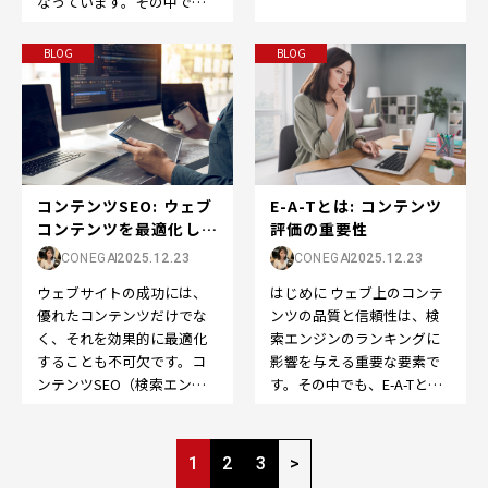
なっています。その中で
るための重要な要素です。
も、SEO（Search Engine
その中でも、検索ボリュ
Optimi…
ー…
BLOG
BLOG
E-A-Tとは: コンテンツ
コンテンツSEO: ウェブ
評価の重要性
コンテンツを最適化して
検索エンジン...
CONEGA
2025.12.23
CONEGA
2025.12.23
はじめに ウェブ上のコンテ
ウェブサイトの成功には、
ンツの品質と信頼性は、検
優れたコンテンツだけでな
索エンジンのランキングに
く、それを効果的に最適化
影響を与える重要な要素で
することも不可欠です。コ
す。その中でも、E-A-Tとい
ンテンツSEO（検索エンジ
う概念は、コンテンツの評
ン最適化）は、ウェブコン
価において特に重要…
テンツを検索エンジンで
ペ
よ…
1
2
3
>