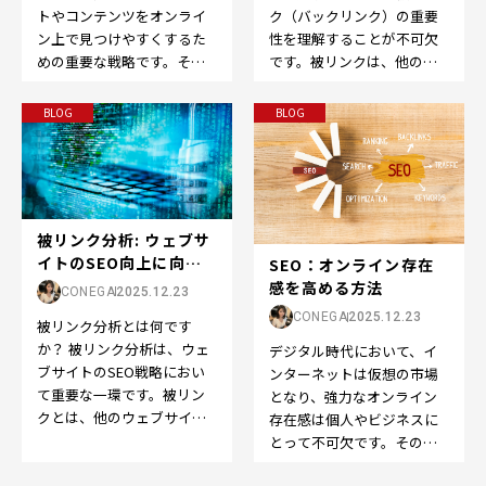
ク（バックリンク）の重要
トやコンテンツをオンライ
性を理解することが不可欠
ン上で見つけやすくするた
です。被リンクは、他のウ
めの重要な戦略です。その
ェブサイトから自分のウェ
中でも、適切なキーワード
ブサイトへのリンクのこ
の選定は成功の鍵です。…
BLOG
BLOG
と…
被リンク分析: ウェブサ
イトのSEO向上に向け
SEO：オンライン存在
た重要なステッ...
感を高める方法
CONEGA
2025.12.23
CONEGA
2025.12.23
被リンク分析とは何です
か？ 被リンク分析は、ウェ
デジタル時代において、イ
ブサイトのSEO戦略におい
ンターネットは仮想の市場
て重要な一環です。被リン
となり、強力なオンライン
クとは、他のウェブサイト
存在感は個人やビジネスに
から自分のウェブサイトへ
とって不可欠です。そのた
のリンクのことを指しま
めに欠かせないのが、
す…