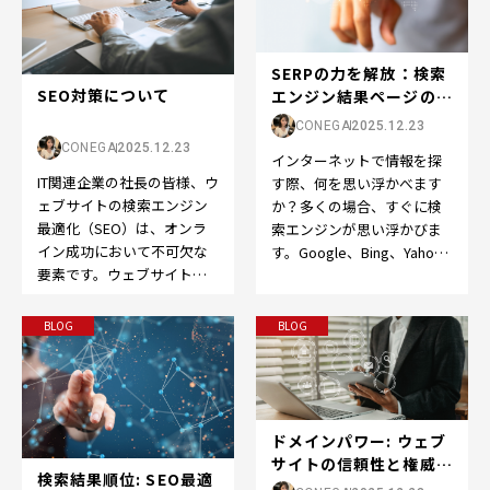
SERPの力を解放：検索
SEO対策について
エンジン結果ページの世
界へようこそ
CONEGA
2025.12.23
CONEGA
2025.12.23
インターネットで情報を探
IT関連企業の社長の皆様、ウ
す際、何を思い浮かべます
ェブサイトの検索エンジン
か？多くの場合、すぐに検
最適化（SEO）は、オンラ
索エンジンが思い浮かびま
イン成功において不可欠な
す。Google、Bing、Yahoo
要素です。ウェブサイトを
など、検索エンジンはオン
成功させるために、以下の
ライン体験の…
ポイントを押さえてS…
BLOG
BLOG
ドメインパワー: ウェブ
サイトの信頼性と権威の
検索結果順位: SEO最適
向上をサポート...