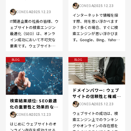
界へようこそ
CONEGA
2025.12.23
CONEGA
2025.12.23
インターネットで情報を探
IT関連企業の社長の皆様、ウ
す際、何を思い浮かべます
ェブサイトの検索エンジン
か？多くの場合、すぐに検
最適化（SEO）は、オンラ
索エンジンが思い浮かびま
イン成功において不可欠な
す。Google、Bing、Yahoo
要素です。ウェブサイトを
など、検索エンジンはオン
成功させるために、以下の
ライン体験の…
ポイントを押さえてS…
BLOG
BLOG
ドメインパワー: ウェブ
サイトの信頼性と権威の
検索結果順位: SEO最適
向上をサポート...
CONEGA
2025.12.23
化の重要性と効果的な戦
略
ウェブサイトの成功は、検
CONEGA
2025.12.23
索エンジン上でのランキン
はじめに ウェブサイトのオ
グやオンラインの存在感を
ンライン存在を成功させる