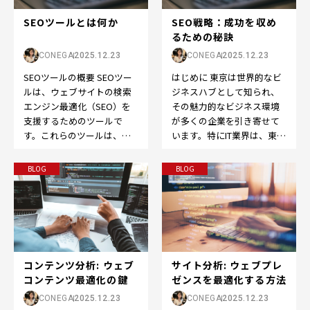
SEOツールとは何か
SEO戦略：成功を収め
るための秘訣
CONEGA
2025.12.23
CONEGA
2025.12.23
SEOツールの概要 SEOツー
はじめに 東京は世界的なビ
ルは、ウェブサイトの検索
ジネスハブとして知られ、
エンジン最適化（SEO）を
その魅力的なビジネス環境
支援するためのツールで
が多くの企業を引き寄せて
す。これらのツールは、検
います。特にIT業界は、東京
索エンジン上でのランキン
でのビジネス成功において
グ向上やウェブサイト…
欠かせない要素となっ…
BLOG
BLOG
コンテンツ分析: ウェブ
サイト分析: ウェブプレ
コンテンツ最適化の鍵
ゼンスを最適化する方法
CONEGA
2025.12.23
CONEGA
2025.12.23