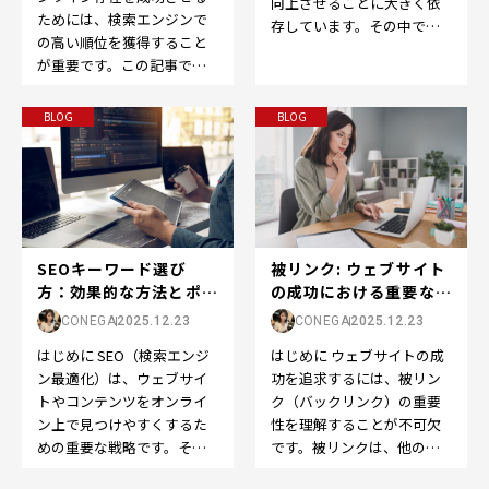
向上させることに大きく依
ためには、検索エンジンで
存しています。その中で
の高い順位を獲得すること
も、SEOの世界で重要な役
が重要です。この記事で
割を果たすのが「ドメイン
は、「検索結果順位」また
パ…
は「SEO順位」の重要性
BLOG
BLOG
と…
被リンク: ウェブサイト
SEOキーワード選び
の成功における重要な役
方：効果的な方法とポイ
割
ント
CONEGA
2025.12.23
CONEGA
2025.12.23
はじめに ウェブサイトの成
はじめに SEO（検索エンジ
功を追求するには、被リン
ン最適化）は、ウェブサイ
ク（バックリンク）の重要
トやコンテンツをオンライ
性を理解することが不可欠
ン上で見つけやすくするた
です。被リンクは、他のウ
めの重要な戦略です。その
ェブサイトから自分のウェ
中でも、適切なキーワード