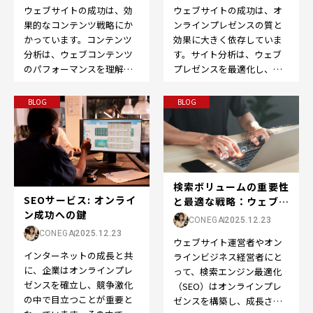
ウェブサイトの成功は、効
ウェブサイトの成功は、オ
果的なコンテンツ戦略にか
ンラインプレゼンスの質と
かっています。コンテンツ
効果に大きく依存していま
分析は、ウェブコンテンツ
す。サイト分析は、ウェブ
のパフォーマンスを理解
プレゼンスを最適化し、改
し、改善するために不可欠
善するための重要なステッ
なツールです。この記事で
プです。この記事では、
BLOG
BLOG
は、…
「サ…
検索ボリュームの重要性
SEOサービス: オンライ
と最適な戦略：ウェブサ
ン成功への鍵
イトの成長を促す...
CONEGA
2025.12.23
CONEGA
2025.12.23
ウェブサイト運営者やオン
インターネットの成長と共
ラインビジネス経営者にと
に、企業はオンラインプレ
って、検索エンジン最適化
ゼンスを確立し、競争激化
（SEO）はオンラインプレ
の中で目立つことが重要と
ゼンスを構築し、成長させ