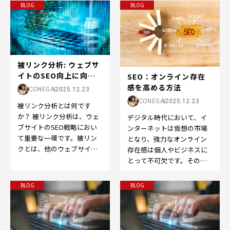
ブサイトへのリンクのこ
の選定は成功の鍵です。…
BLOG
BLOG
と…
被リンク分析: ウェブサ
イトのSEO向上に向け
SEO：オンライン存在
た重要なステッ...
感を高める方法
CONEGA
2025.12.23
CONEGA
2025.12.23
被リンク分析とは何です
か？ 被リンク分析は、ウェ
デジタル時代において、イ
ブサイトのSEO戦略におい
ンターネットは仮想の市場
て重要な一環です。被リン
となり、強力なオンライン
クとは、他のウェブサイト
存在感は個人やビジネスに
から自分のウェブサイトへ
とって不可欠です。そのた
のリンクのことを指しま
めに欠かせないのが、
す…
Search Engine O…
BLOG
BLOG