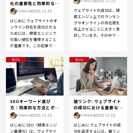
CONEGA
2025.12.23
化の重要性と効果的な戦
略
ウェブサイトの成功は、検
CONEGA
2025.12.23
索エンジン上でのランキン
はじめに ウェブサイトのオ
グやオンラインの存在感を
ンライン存在を成功させる
向上させることに大きく依
ためには、検索エンジンで
存しています。その中で
の高い順位を獲得すること
も、SEOの世界で重要な役
が重要です。この記事で
割を果たすのが「ドメイン
は、「検索結果順位」また
パ…
は「SEO順位」の重要性
BLOG
BLOG
と…
被リンク: ウェブサイト
SEOキーワード選び
の成功における重要な役
方：効果的な方法とポイ
割
ント
CONEGA
2025.12.23
CONEGA
2025.12.23
はじめに ウェブサイトの成
はじめに SEO（検索エンジ
功を追求するには、被リン
ン最適化）は、ウェブサイ