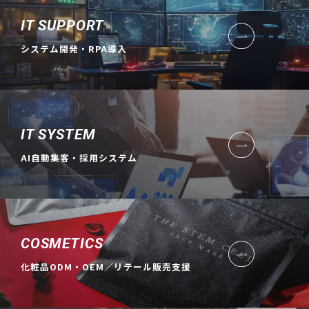
IT SUPPORT
システム開発・RPA導入
IT SYSTEM
AI自動集客・採用システム
COSMETICS
化粧品ODM・OEM／リテール販売支援