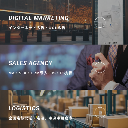
DIGITAL MARKETING
インターネット広告・OOH広告
SALES AGENCY
MA・SFA・CRM導入／IS・FS支援
LOGISTICS
全国定額配送・定温、冷凍冷蔵倉庫