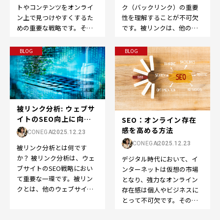
ク（バックリンク）の重要
トやコンテンツをオンライ
性を理解することが不可欠
ン上で見つけやすくするた
です。被リンクは、他のウ
めの重要な戦略です。その
ェブサイトから自分のウェ
中でも、適切なキーワード
ブサイトへのリンクのこ
の選定は成功の鍵です。…
BLOG
BLOG
と…
被リンク分析: ウェブサ
イトのSEO向上に向け
SEO：オンライン存在
た重要なステッ...
感を高める方法
CONEGA
2025.12.23
CONEGA
2025.12.23
被リンク分析とは何です
か？ 被リンク分析は、ウェ
デジタル時代において、イ
ブサイトのSEO戦略におい
ンターネットは仮想の市場
て重要な一環です。被リン
となり、強力なオンライン
クとは、他のウェブサイト
存在感は個人やビジネスに
から自分のウェブサイトへ
とって不可欠です。そのた
のリンクのことを指しま
めに欠かせないのが、
す…