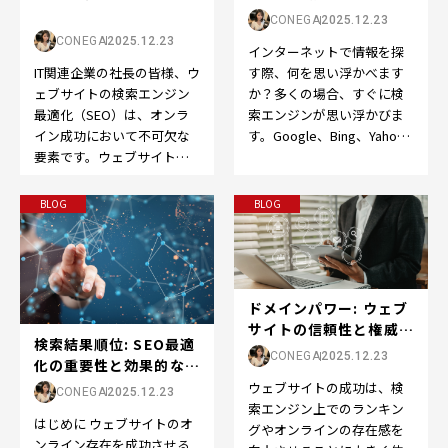
界へようこそ
CONEGA
2025.12.23
CONEGA
2025.12.23
インターネットで情報を探
IT関連企業の社長の皆様、ウ
す際、何を思い浮かべます
ェブサイトの検索エンジン
か？多くの場合、すぐに検
最適化（SEO）は、オンラ
索エンジンが思い浮かびま
イン成功において不可欠な
す。Google、Bing、Yahoo
要素です。ウェブサイトを
など、検索エンジンはオン
成功させるために、以下の
ライン体験の…
ポイントを押さえてS…
BLOG
BLOG
ドメインパワー: ウェブ
サイトの信頼性と権威の
検索結果順位: SEO最適
向上をサポート...
CONEGA
2025.12.23
化の重要性と効果的な戦
略
ウェブサイトの成功は、検
CONEGA
2025.12.23
索エンジン上でのランキン
はじめに ウェブサイトのオ
グやオンラインの存在感を
ンライン存在を成功させる