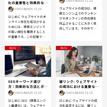
CONEGA
2025.12.23
化の重要性と効果的な戦
略
ウェブサイトの成功は、検
CONEGA
2025.12.23
索エンジン上でのランキン
はじめに ウェブサイトのオ
グやオンラインの存在感を
ンライン存在を成功させる
向上させることに大きく依
ためには、検索エンジンで
存しています。その中で
の高い順位を獲得すること
も、SEOの世界で重要な役
が重要です。この記事で
割を果たすのが「ドメイン
は、「検索結果順位」また
パ…
は「SEO順位」の重要性
BLOG
BLOG
と…
被リンク: ウェブサイト
SEOキーワード選び
の成功における重要な役
方：効果的な方法とポイ
割
ント
CONEGA
2025.12.23
CONEGA
2025.12.23
はじめに ウェブサイトの成
はじめに SEO（検索エンジ
功を追求するには、被リン
ン最適化）は、ウェブサイ