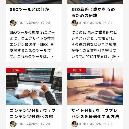
SEOツールとは何か
SEO戦略：成功を収め
るための秘訣
CONEGA
2025.12.23
CONEGA
2025.12.23
SEOツールの概要 SEOツー
はじめに 東京は世界的なビ
ルは、ウェブサイトの検索
ジネスハブとして知られ、
エンジン最適化（SEO）を
その魅力的なビジネス環境
支援するためのツールで
が多くの企業を引き寄せて
す。これらのツールは、検
います。特にIT業界は、東京
索エンジン上でのランキン
でのビジネス成功において
グ向上やウェブサイト…
欠かせない要素となっ…
BLOG
BLOG
コンテンツ分析: ウェブ
サイト分析: ウェブプレ
コンテンツ最適化の鍵
ゼンスを最適化する方法
CONEGA
2025.12.23
CONEGA
2025.12.23