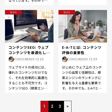
なっています。その中で
るための重要な要素です。
も、SEO（Search Engine
その中でも、検索ボリュ
Optimi…
ー…
BLOG
BLOG
E-A-Tとは: コンテンツ
コンテンツSEO: ウェブ
評価の重要性
コンテンツを最適化して
検索エンジン...
CONEGA
2025.12.23
CONEGA
2025.12.23
はじめに ウェブ上のコンテ
ウェブサイトの成功には、
ンツの品質と信頼性は、検
優れたコンテンツだけでな
索エンジンのランキングに
く、それを効果的に最適化
影響を与える重要な要素で
することも不可欠です。コ
す。その中でも、E-A-Tとい
ンテンツSEO（検索エンジ
う概念は、コンテンツの評
ン最適化）は、ウェブコン
価において特に重要…
テンツを検索エンジンで
ペ
よ…
1
2
3
>