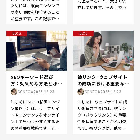
向上させることに大きく依
ためには、検索エンジンで
存しています。その中で
の高い順位を獲得すること
も、SEOの世界で重要な役
が重要です。この記事で
割を果たすのが「ドメイン
は、「検索結果順位」また
パ…
は「SEO順位」の重要性
BLOG
BLOG
と…
被リンク: ウェブサイト
SEOキーワード選び
の成功における重要な役
方：効果的な方法とポイ
割
ント
CONEGA
2025.12.23
CONEGA
2025.12.23
はじめに ウェブサイトの成
はじめに SEO（検索エンジ
功を追求するには、被リン
ン最適化）は、ウェブサイ
ク（バックリンク）の重要
トやコンテンツをオンライ
性を理解することが不可欠
ン上で見つけやすくするた
です。被リンクは、他のウ
めの重要な戦略です。その
ェブサイトから自分のウェ
中でも、適切なキーワード