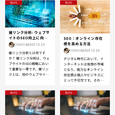
ブサイトへのリンクのこ
の選定は成功の鍵です。…
BLOG
BLOG
と…
被リンク分析: ウェブサ
イトのSEO向上に向け
SEO：オンライン存在
た重要なステッ...
感を高める方法
CONEGA
2025.12.23
CONEGA
2025.12.23
被リンク分析とは何です
か？ 被リンク分析は、ウェ
デジタル時代において、イ
ブサイトのSEO戦略におい
ンターネットは仮想の市場
て重要な一環です。被リン
となり、強力なオンライン
クとは、他のウェブサイト
存在感は個人やビジネスに
から自分のウェブサイトへ
とって不可欠です。そのた
のリンクのことを指しま
めに欠かせないのが、
す…
Search Engine O…
BLOG
BLOG