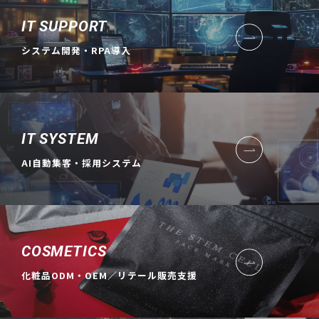
IT SUPPORT
システム開発・RPA導入
IT SYSTEM
AI自動集客・採用システム
COSMETICS
化粧品ODM・OEM／リテール販売支援