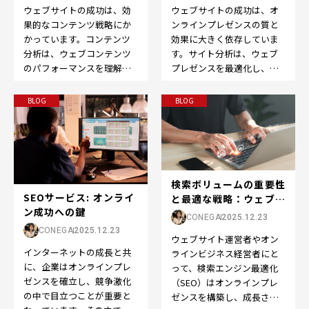
ウェブサイトの成功は、効
ウェブサイトの成功は、オ
果的なコンテンツ戦略にか
ンラインプレゼンスの質と
かっています。コンテンツ
効果に大きく依存していま
分析は、ウェブコンテンツ
す。サイト分析は、ウェブ
のパフォーマンスを理解
プレゼンスを最適化し、改
し、改善するために不可欠
善するための重要なステッ
なツールです。この記事で
プです。この記事では、
BLOG
BLOG
は、…
「サ…
検索ボリュームの重要性
SEOサービス: オンライ
と最適な戦略：ウェブサ
ン成功への鍵
イトの成長を促す...
CONEGA
2025.12.23
CONEGA
2025.12.23
ウェブサイト運営者やオン
インターネットの成長と共
ラインビジネス経営者にと
に、企業はオンラインプレ
って、検索エンジン最適化
ゼンスを確立し、競争激化
（SEO）はオンラインプレ
の中で目立つことが重要と
ゼンスを構築し、成長させ