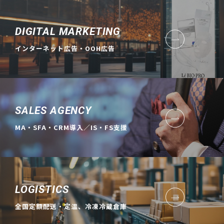
DIGITAL MARKETING
インターネット広告・OOH広告
SALES AGENCY
MA・SFA・CRM導入／IS・FS支援
LOGISTICS
全国定額配送・定温、冷凍冷蔵倉庫