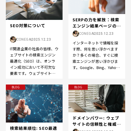
SERPの力を解放：検索
SEO対策について
エンジン結果ページの世
界へようこそ
CONEGA
2025.12.23
CONEGA
2025.12.23
インターネットで情報を探
IT関連企業の社長の皆様、ウ
す際、何を思い浮かべます
ェブサイトの検索エンジン
か？多くの場合、すぐに検
最適化（SEO）は、オンラ
索エンジンが思い浮かびま
イン成功において不可欠な
す。Google、Bing、Yahoo
要素です。ウェブサイトを
など、検索エンジンはオン
成功させるために、以下の
ライン体験の…
ポイントを押さえてS…
BLOG
BLOG
ドメインパワー: ウェブ
サイトの信頼性と権威の
検索結果順位: SEO最適
向上をサポート...