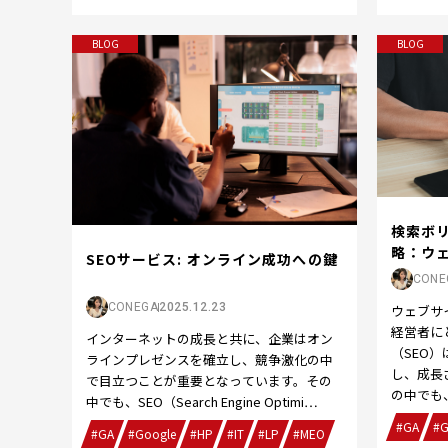
BLOG
BLOG
検索ボ
略：ウェ
SEOサービス: オンライン成功への鍵
CONE
CONEGA
2025.12.23
ウェブサ
経営者に
インターネットの成長と共に、企業はオン
（SEO
ラインプレゼンスを確立し、競争激化の中
し、成長
で目立つことが重要となっています。その
の中でも
中でも、SEO（Search Engine Optimi…
#GA
#G
#GA
#Google
#HP
#IT
#LP
#MEO