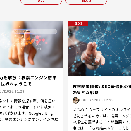
ALL
BLOG
BLOG
の力を解放：検索エンジン結果
の世界へようこそ
検索結果順位: SEO最適化の
効果的な戦略
GA
2025.12.23
ネットで情報を探す際、何を思い
CONEGA
2025.12.23
すか？多くの場合、すぐに検索エ
はじめに ウェブサイトのオンライ
い浮かびます。Google、Bing、
成功させるためには、検索エンジ
oなど、検索エンジンはオンライン体験
い順位を獲得することが重要です
事では、「検索結果順位」または「