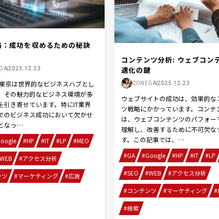
略：成功を収めるための秘訣
コンテンツ分析: ウェブコン
適化の鍵
GA
2025.12.23
 東京は世界的なビジネスハブとし
CONEGA
2025.12.23
、その魅力的なビジネス環境が多
ウェブサイトの成功は、効果的な
を引き寄せています。特にIT業界
ツ戦略にかかっています。コンテ
でのビジネス成功において欠かせ
は、ウェブコンテンツのパフォー
となっ…
理解し、改善するために不可欠な
す。この記事では、…
oogle
#HP
#IT
#LP
#MEO
#GA
#Google
#HP
#IT
#LP
WEB
#アクセス分析
#SEO
#WEB
#アクセス分析
ンツ
#マーケティング
#広告
#コンテンツ
#マーケティング
#
#検索