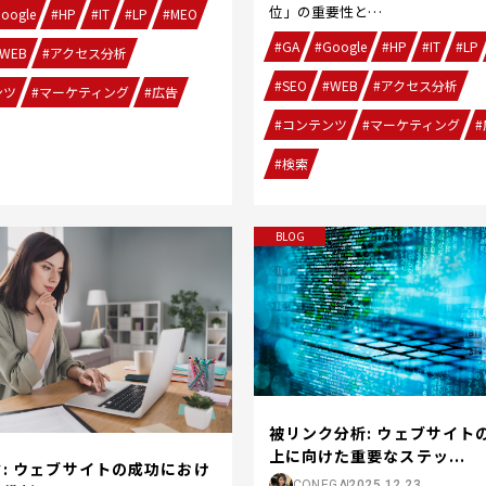
位」の重要性と…
oogle
#HP
#IT
#LP
#MEO
#GA
#Google
#HP
#IT
#LP
WEB
#アクセス分析
#SEO
#WEB
#アクセス分析
ンツ
#マーケティング
#広告
#コンテンツ
#マーケティング
#
#検索
BLOG
被リンク分析: ウェブサイトの
上に向けた重要なステッ...
: ウェブサイトの成功におけ
CONEGA
2025.12.23