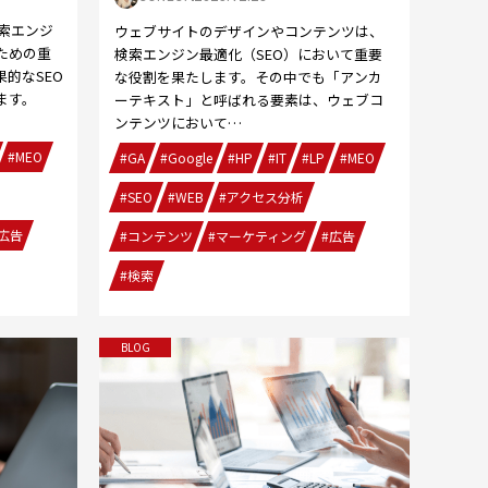
検索エンジ
ウェブサイトのデザインやコンテンツは、
ための重
検索エンジン最適化（SEO）において重要
的なSEO
な役割を果たします。その中でも「アンカ
ます。
ーテキスト」と呼ばれる要素は、ウェブコ
ンテンツにおいて…
#MEO
#GA
#Google
#HP
#IT
#LP
#MEO
#SEO
#WEB
#アクセス分析
広告
#コンテンツ
#マーケティング
#広告
#検索
BLOG