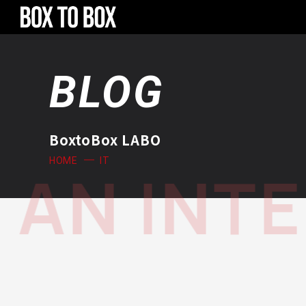
BLOG
BoxtoBox LABO
IT
HOME
N INTER