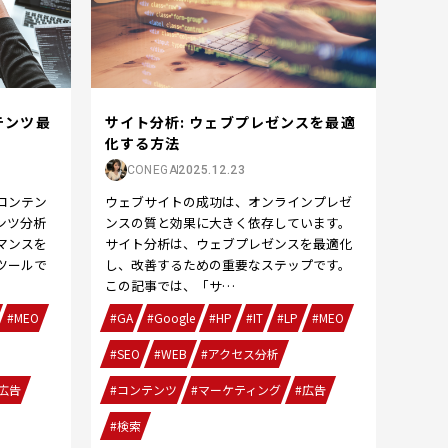
テンツ最
サイト分析: ウェブプレゼンスを最適
化する方法
CONEGA
2025.12.23
コンテン
ウェブサイトの成功は、オンラインプレゼ
ンツ分析
ンスの質と効果に大きく依存しています。
マンスを
サイト分析は、ウェブプレゼンスを最適化
ツールで
し、改善するための重要なステップです。
この記事では、「サ…
#MEO
#GA
#Google
#HP
#IT
#LP
#MEO
#SEO
#WEB
#アクセス分析
広告
#コンテンツ
#マーケティング
#広告
#検索