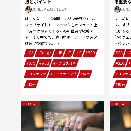
る重要
法とポイント
CONE
CONEGA
2025.12.23
はじめに
はじめに SEO（検索エンジン最適化）は、
は、被リ
ウェブサイトやコンテンツをオンライン上
理解する
で見つけやすくするための重要な戦略で
他のウェ
す。その中でも、適切なキーワードの選定
へのリン
は成功の鍵です。…
#GA
#G
#GA
#Google
#HP
#IT
#LP
#MEO
#SEO
#
#SEO
#WEB
#アクセス分析
#コンテ
#コンテンツ
#マーケティング
#広告
#検索
#検索
BLOG
BLOG