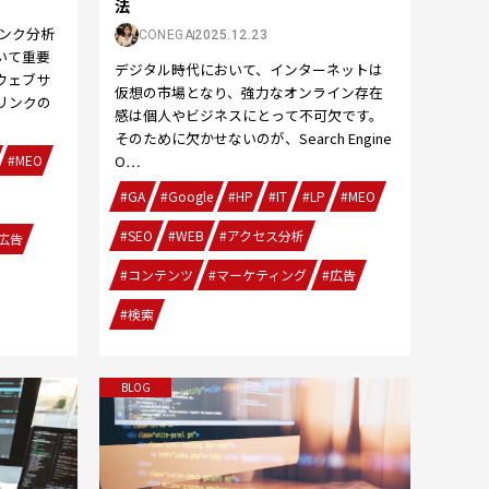
法
ンク分析
CONEGA
2025.12.23
いて重要
デジタル時代において、インターネットは
ウェブサ
仮想の市場となり、強力なオンライン存在
リンクの
感は個人やビジネスにとって不可欠です。
そのために欠かせないのが、Search Engine
#MEO
O…
#GA
#Google
#HP
#IT
#LP
#MEO
#SEO
#WEB
#アクセス分析
広告
#コンテンツ
#マーケティング
#広告
#検索
BLOG