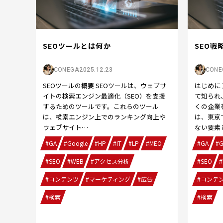
SEOツールとは何か
SEO戦
CONEGA
2025.12.23
CONE
SEOツールの概要 SEOツールは、ウェブサ
はじめに
イトの検索エンジン最適化（SEO）を支援
て知られ
するためのツールです。これらのツール
くの企業
は、検索エンジン上でのランキング向上や
は、東京
ウェブサイト…
ない要素
#GA
#Google
#HP
#IT
#LP
#MEO
#GA
#G
#SEO
#WEB
#アクセス分析
#SEO
#
#コンテンツ
#マーケティング
#広告
#コンテ
#検索
#検索