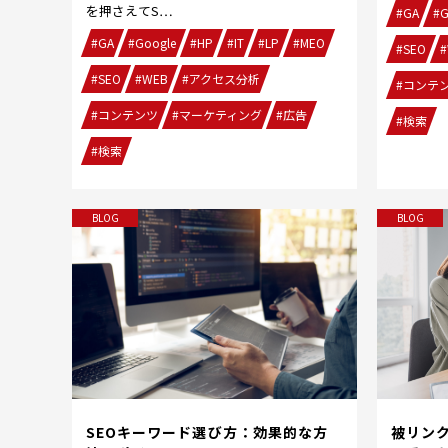
を押さえてS…
#GA
#G
#GA
#Google
#HP
#IT
#LP
#MEO
#SEO
#
#SEO
#WEB
#アクセス分析
#コンテ
#コンテンツ
#マーケティング
#広告
#検索
#検索
BLOG
BLOG
被リンク
SEOキーワード選び方：効果的な方