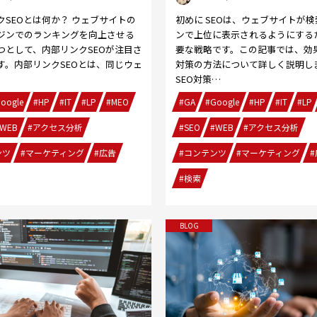
クSEOとは何か？ ウェブサイトの
初めに SEOは、ウェブサイトが
ジンでのランキングを向上させる
ンで上位に表示されるようにする
つとして、内部リンクSEOが注目さ
要な戦略です。この記事では、効果
す。内部リンクSEOとは、同じウェ
対策の方法について詳しく説明し
SEO対策…
oogle
#HP
#IT
#LP
#MEO
#GA
#Google
#HP
#IT
#LP
WEB
#アクセス分析
#SEO
#WEB
#アクセス分析
ンツ
#マーケティング
#広告
#コンテンツ
#マーケティング
#
#検索
BLOG