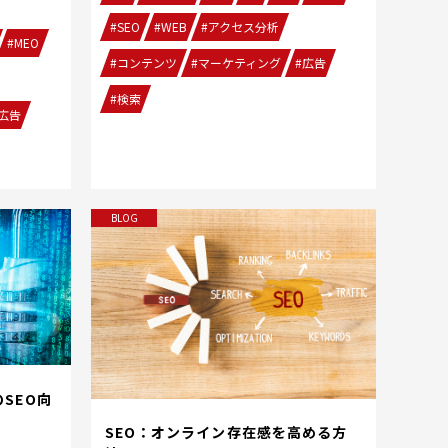
#SEO
#WEB
#アクセス分析
#MEO
#コンテンツ
#マーケティング
#広告
#検索
広告
BLOG
SEO向
SEO：オンライン存在感を高める方