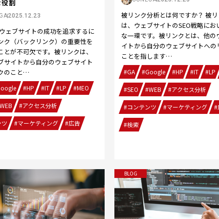
な役割
被リンク分析とは何ですか？ 被リ
GA
2025.12.23
は、ウェブサイトのSEO戦略にお
 ウェブサイトの成功を追求するに
な一環です。被リンクとは、他の
ンク（バックリンク）の重要性を
イトから自分のウェブサイトへの
ことが不可欠です。被リンクは、
ことを指します…
ブサイトから自分のウェブサイト
#GA
#Google
#HP
#IT
#LP
クのこと…
oogle
#HP
#IT
#LP
#MEO
#SEO
#WEB
#アクセス分析
WEB
#アクセス分析
#コンテンツ
#マーケティング
#
ンツ
#マーケティング
#広告
#検索
BLOG