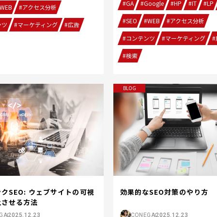
#GA
#Google
#HP
#IT
#LP
WEB
#アクセス分析
#SEO
#WEB
#アクセス分析
ンツ
#マーケティング
#広告
#コンテンツ
#マーケティング
#
#検索
BLOG
クSEO: ウェブサイトの可視
効果的なSEO対策のやり方
上させる方法
GA
2025.12.23
CONEGA
2025.12.23