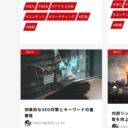
#SEO
#
#SEO
#WEB
#アクセス分析
#コンテ
#コンテンツ
#マーケティング
#広告
#検索
#検索
BLOG
BLOG
効果的なSEO対策とキーワードの重
内部リン
要性
性を向
CONEGA
2025.12.23
CONE