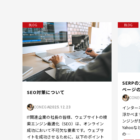
BLOG
BLOG
SERP
ページ
SEO対策について
CONE
インター
CONEGA
2025.12.23
浮かべま
IT関連企業の社長の皆様、ウェブサイトの検
ンジンが思
索エンジン最適化（SEO）は、オンライン
Yaho
成功において不可欠な要素です。ウェブサ
の…
イトを成功させるために、以下のポイント