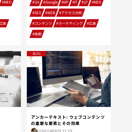
#GA
#Google
#HP
#IT
#LP
#MEO
#MEO
#SEO
#WEB
#アクセス分析
#コンテンツ
#マーケティング
#広告
広告
#検索
BLOG
アンカーテキスト: ウェブコンテンツ
の重要な要素とその効果
CONEGA
2025.12.23