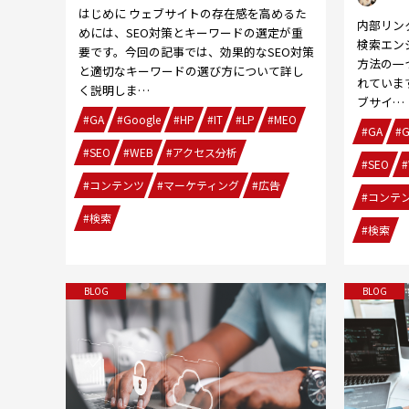
はじめに ウェブサイトの存在感を高めるた
内部リン
めには、SEO対策とキーワードの選定が重
検索エン
要です。今回の記事では、効果的なSEO対策
方法の一
と適切なキーワードの選び方について詳し
れていま
く説明しま…
ブサイ…
#GA
#Google
#HP
#IT
#LP
#MEO
#GA
#G
#SEO
#WEB
#アクセス分析
#SEO
#
#コンテンツ
#マーケティング
#広告
#コンテ
#検索
#検索
BLOG
BLOG