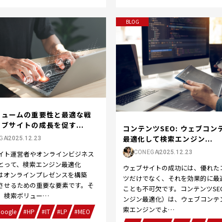
BLOG
リュームの重要性と最適な戦
ブサイトの成長を促す...
コンテンツSEO: ウェブコン
最適化して検索エンジン...
GA
2025.12.23
CONEGA
2025.12.23
イト運営者やオンラインビジネス
とって、検索エンジン最適化
ウェブサイトの成功には、優れた
）はオンラインプレゼンスを構築
ツだけでなく、それを効果的に最
させるための重要な要素です。そ
ことも不可欠です。コンテンツSE
、検索ボリュー…
ンジン最適化）は、ウェブコンテ
索エンジンでよ…
oogle
#HP
#IT
#LP
#MEO