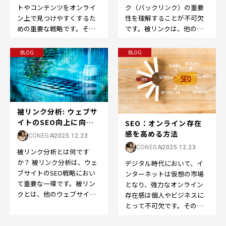
ク（バックリンク）の重要
トやコンテンツをオンライ
性を理解することが不可欠
ン上で見つけやすくするた
です。被リンクは、他のウ
めの重要な戦略です。その
ェブサイトから自分のウェ
中でも、適切なキーワード
ブサイトへのリンクのこ
の選定は成功の鍵です。…
BLOG
BLOG
と…
被リンク分析: ウェブサ
イトのSEO向上に向け
SEO：オンライン存在
た重要なステッ...
感を高める方法
CONEGA
2025.12.23
CONEGA
2025.12.23
被リンク分析とは何です
か？ 被リンク分析は、ウェ
デジタル時代において、イ
ブサイトのSEO戦略におい
ンターネットは仮想の市場
て重要な一環です。被リン
となり、強力なオンライン
クとは、他のウェブサイト
存在感は個人やビジネスに
から自分のウェブサイトへ
とって不可欠です。そのた
のリンクのことを指しま
めに欠かせないのが、
す…