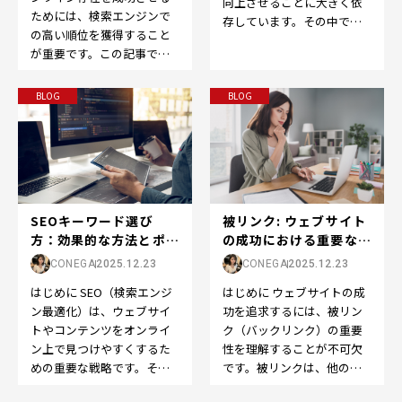
向上させることに大きく依
ためには、検索エンジンで
存しています。その中で
の高い順位を獲得すること
も、SEOの世界で重要な役
が重要です。この記事で
割を果たすのが「ドメイン
は、「検索結果順位」また
パ…
は「SEO順位」の重要性
BLOG
BLOG
と…
被リンク: ウェブサイト
SEOキーワード選び
の成功における重要な役
方：効果的な方法とポイ
割
ント
CONEGA
2025.12.23
CONEGA
2025.12.23
はじめに ウェブサイトの成
はじめに SEO（検索エンジ
功を追求するには、被リン
ン最適化）は、ウェブサイ
ク（バックリンク）の重要
トやコンテンツをオンライ
性を理解することが不可欠
ン上で見つけやすくするた
です。被リンクは、他のウ
めの重要な戦略です。その
ェブサイトから自分のウェ
中でも、適切なキーワード