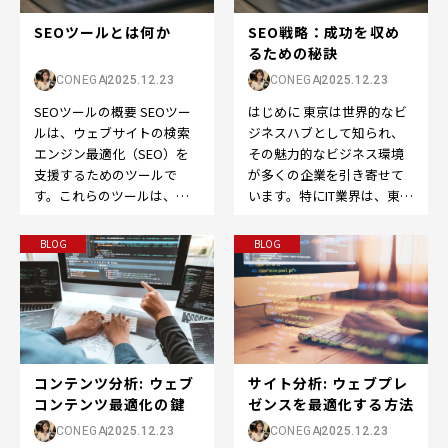
SEOツールとは何か
SEO戦略：成功を収め
るための秘訣
CONEGA
2025.12.23
CONEGA
2025.12.23
SEOツールの概要 SEOツー
はじめに 東京は世界的なビ
ルは、ウェブサイトの検索
ジネスハブとして知られ、
エンジン最適化（SEO）を
その魅力的なビジネス環境
支援するためのツールで
が多くの企業を引き寄せて
す。これらのツールは、検
います。特にIT業界は、東京
索エンジン上でのランキン
でのビジネス成功において
グ向上やウェブサイト…
欠かせない要素となっ…
BLOG
BLOG
コンテンツ分析: ウェブ
サイト分析: ウェブプレ
コンテンツ最適化の鍵
ゼンスを最適化する方法
CONEGA
2025.12.23
CONEGA
2025.12.23