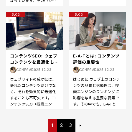
なっています。その中で
るための重要な要素です。
も、SEO（Search Engine
その中でも、検索ボリュ
Optimi…
ー…
BLOG
BLOG
E-A-Tとは: コンテンツ
コンテンツSEO: ウェブ
評価の重要性
コンテンツを最適化して
検索エンジン...
CONEGA
2025.12.23
CONEGA
2025.12.23
はじめに ウェブ上のコンテ
ウェブサイトの成功には、
ンツの品質と信頼性は、検
優れたコンテンツだけでな
索エンジンのランキングに
く、それを効果的に最適化
影響を与える重要な要素で
することも不可欠です。コ
す。その中でも、E-A-Tとい
ンテンツSEO（検索エンジ
う概念は、コンテンツの評
ン最適化）は、ウェブコン
価において特に重要…
テンツを検索エンジンで
ペ
よ…
1
2
3
>