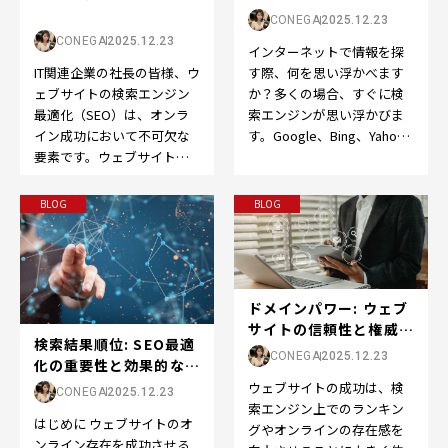
界へようこそ
CONEGA
2025.12.23
CONEGA
2025.12.23
インターネットで情報を探
IT関連企業の社長の皆様、ウ
す際、何を思い浮かべます
ェブサイトの検索エンジン
か？多くの場合、すぐに検
最適化（SEO）は、オンラ
索エンジンが思い浮かびま
イン成功において不可欠な
す。Google、Bing、Yahoo
要素です。ウェブサイトを
など、検索エンジンはオン
成功させるために、以下の
ライン体験の…
ポイントを押さえてS…
BLOG
BLOG
ドメインパワー: ウェブ
サイトの信頼性と権威の
検索結果順位: SEO最適
向上をサポート...
CONEGA
2025.12.23
化の重要性と効果的な戦
略
ウェブサイトの成功は、検
CONEGA
2025.12.23
索エンジン上でのランキン
はじめに ウェブサイトのオ
グやオンラインの存在感を
ンライン存在を成功させる