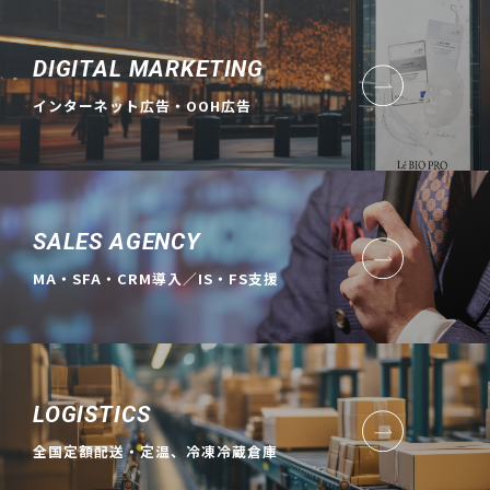
DIGITAL MARKETING
インターネット広告・OOH広告
SALES AGENCY
MA・SFA・CRM導入／IS・FS支援
LOGISTICS
全国定額配送・定温、冷凍冷蔵倉庫