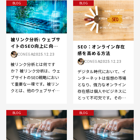
ブサイトへのリンクのこ
の選定は成功の鍵です。…
BLOG
BLOG
と…
被リンク分析: ウェブサ
イトのSEO向上に向け
SEO：オンライン存在
た重要なステッ...
感を高める方法
CONEGA
2025.12.23
CONEGA
2025.12.23
被リンク分析とは何です
か？ 被リンク分析は、ウェ
デジタル時代において、イ
ブサイトのSEO戦略におい
ンターネットは仮想の市場
て重要な一環です。被リン
となり、強力なオンライン
クとは、他のウェブサイト
存在感は個人やビジネスに
から自分のウェブサイトへ
とって不可欠です。そのた
のリンクのことを指しま
めに欠かせないのが、
す…
Search Engine O…
BLOG
BLOG