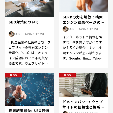
SERPの力を解放：検索
SEO対策について
エンジン結果ページの世
界へようこそ
CONEGA
2025.12.23
CONEGA
2025.12.23
インターネットで情報を探
IT関連企業の社長の皆様、ウ
す際、何を思い浮かべます
ェブサイトの検索エンジン
か？多くの場合、すぐに検
最適化（SEO）は、オンラ
索エンジンが思い浮かびま
イン成功において不可欠な
す。Google、Bing、Yahoo
要素です。ウェブサイトを
など、検索エンジンはオン
成功させるために、以下の
ライン体験の…
ポイントを押さえてS…
BLOG
BLOG
ドメインパワー: ウェブ
サイトの信頼性と権威の
検索結果順位: SEO最適
向上をサポート...