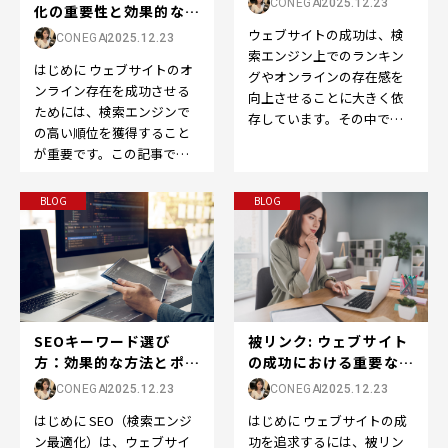
CONEGA
2025.12.23
化の重要性と効果的な戦
略
ウェブサイトの成功は、検
CONEGA
2025.12.23
索エンジン上でのランキン
はじめに ウェブサイトのオ
グやオンラインの存在感を
ンライン存在を成功させる
向上させることに大きく依
ためには、検索エンジンで
存しています。その中で
の高い順位を獲得すること
も、SEOの世界で重要な役
が重要です。この記事で
割を果たすのが「ドメイン
は、「検索結果順位」また
パ…
は「SEO順位」の重要性
BLOG
BLOG
と…
被リンク: ウェブサイト
SEOキーワード選び
の成功における重要な役
方：効果的な方法とポイ
割
ント
CONEGA
2025.12.23
CONEGA
2025.12.23
はじめに ウェブサイトの成
はじめに SEO（検索エンジ
功を追求するには、被リン
ン最適化）は、ウェブサイ