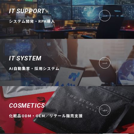
IT SUPPORT
システム開発・RPA導入
IT SYSTEM
AI自動集客・採用システム
COSMETICS
化粧品ODM・OEM／リテール販売支援