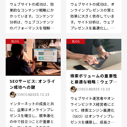
ウェブサイトの成功は、効
ウェブサイトの成功は、オ
果的なコンテンツ戦略にか
ンラインプレゼンスの質と
かっています。コンテンツ
効果に大きく依存していま
分析は、ウェブコンテンツ
す。サイト分析は、ウェブ
のパフォーマンスを理解
プレゼンスを最適化し、改
し、改善するために不可欠
善するための重要なステッ
なツールです。この記事で
プです。この記事では、
BLOG
BLOG
は、…
「サ…
検索ボリュームの重要性
SEOサービス: オンライ
と最適な戦略：ウェブサ
ン成功への鍵
イトの成長を促す...
CONEGA
2025.12.23
CONEGA
2025.12.23
ウェブサイト運営者やオン
インターネットの成長と共
ラインビジネス経営者にと
に、企業はオンラインプレ
って、検索エンジン最適化
ゼンスを確立し、競争激化
（SEO）はオンラインプレ
の中で目立つことが重要と
ゼンスを構築し、成長させ