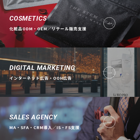
COSMETICS
化粧品ODM・OEM／リテール販売支援
DIGITAL MARKETING
インターネット広告・OOH広告
SALES AGENCY
MA・SFA・CRM導入／IS・FS支援