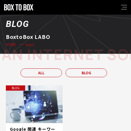
BLOG
BoxtoBox LABO
test3
HOME
AN INTERNET SO
ALL
BLOG
BLOG
Google 関連 キーワー