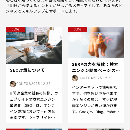
「明日から使えるヒント」が見つかるメディアとして、あなたのビ
ジネスとスキルアップをサポートします。
BLOG
BLOG
SERPの力を解放：検索
SEO対策について
エンジン結果ページの世
界へようこそ
CONEGA
2025.12.23
CONEGA
2025.12.23
インターネットで情報を探
IT関連企業の社長の皆様、ウ
す際、何を思い浮かべます
ェブサイトの検索エンジン
か？多くの場合、すぐに検
最適化（SEO）は、オンラ
索エンジンが思い浮かびま
イン成功において不可欠な
す。Google、Bing、Yahoo
要素です。ウェブサイトを
など、検索エンジンはオン
成功させるために、以下の
ライン体験の…
ポイントを押さえてS…