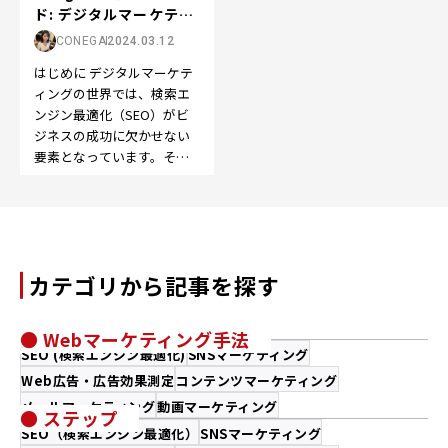
ド: デジタルマーケティ
ングの成...
CONEGA
2024.03.12
はじめに デジタルマーケテ
ィングの世界では、検索エ
ンジン最適化（SEO）がビ
ジネスの成功に欠かせない
要素となっています。そし
て、その中で特に重要なの
が「Google 関連…
カテゴリから記事を探す
● Webマーケティング手法
SEO (検索エンジン最適化)
SNSマーケティング
Web広告・広告効果測定
コンテンツマーケティング
メールマーケティング
動画マーケティング
● ステップ
SEO（検索エンジン最適化）
SNSマーケティング