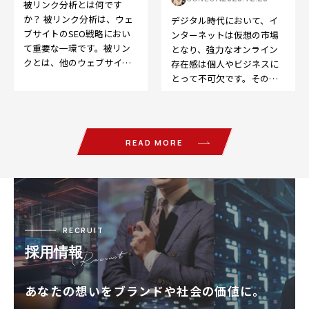
被リンク分析とは何です
か？ 被リンク分析は、ウェ
デジタル時代において、イ
ブサイトのSEO戦略におい
ンターネットは仮想の市場
て重要な一環です。被リン
となり、強力なオンライン
クとは、他のウェブサイト
存在感は個人やビジネスに
から自分のウェブサイトへ
とって不可欠です。そのた
のリンクのことを指しま
めに欠かせないのが、
す…
Search Engine O…
READ MORE
RECRUIT
採用情報
あなたの想いをブランドや社会の価値に。