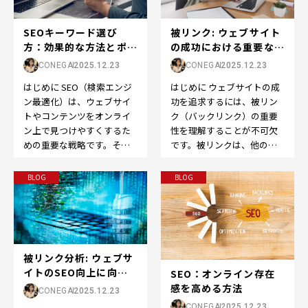
被リンク: ウェブサイト
SEOキーワード選び
の成功における重要な役
方：効果的な方法とポイ
割
ント
CONEGA
2025.12.23
CONEGA
2025.12.23
はじめに ウェブサイトの成
はじめに SEO（検索エンジ
功を追求するには、被リン
ン最適化）は、ウェブサイ
ク（バックリンク）の重要
トやコンテンツをオンライ
性を理解することが不可欠
ン上で見つけやすくするた
です。被リンクは、他のウ
めの重要な戦略です。その
ェブサイトから自分のウェ
中でも、適切なキーワード
ブサイトへのリンクのこ
の選定は成功の鍵です。…
BLOG
BLOG
と…
被リンク分析: ウェブサ
イトのSEO向上に向け
SEO：オンライン存在
た重要なステッ...
感を高める方法
CONEGA
2025.12.23
CONEGA
2025.12.23