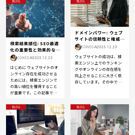
BLOG
BLOG
ドメインパワー: ウェブ
サイトの信頼性と権威の
検索結果順位: SEO最適
向上をサポート...
CONEGA
2025.12.23
化の重要性と効果的な戦
略
ウェブサイトの成功は、検
CONEGA
2025.12.23
索エンジン上でのランキン
はじめに ウェブサイトのオ
グやオンラインの存在感を
ンライン存在を成功させる
向上させることに大きく依
ためには、検索エンジンで
存しています。その中で
の高い順位を獲得すること
も、SEOの世界で重要な役
が重要です。この記事で
割を果たすのが「ドメイン
は、「検索結果順位」また
パ…
は「SEO順位」の重要性
BLOG
BLOG
と…