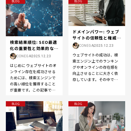
BLOG
BLOG
ドメインパワー: ウェブ
サイトの信頼性と権威の
検索結果順位: SEO最適
向上をサポート...
CONEGA
2025.12.23
化の重要性と効果的な戦
略
ウェブサイトの成功は、検
CONEGA
2025.12.23
索エンジン上でのランキン
はじめに ウェブサイトのオ
グやオンラインの存在感を
ンライン存在を成功させる
向上させることに大きく依
ためには、検索エンジンで
存しています。その中で
の高い順位を獲得すること
も、SEOの世界で重要な役
が重要です。この記事で
割を果たすのが「ドメイン
は、「検索結果順位」また
パ…
は「SEO順位」の重要性
BLOG
BLOG
と…