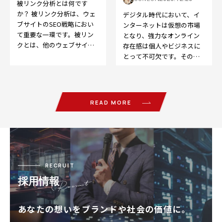
被リンク分析とは何です
か？ 被リンク分析は、ウェ
デジタル時代において、イ
ブサイトのSEO戦略におい
ンターネットは仮想の市場
て重要な一環です。被リン
となり、強力なオンライン
クとは、他のウェブサイト
存在感は個人やビジネスに
から自分のウェブサイトへ
とって不可欠です。そのた
のリンクのことを指しま
めに欠かせないのが、
す…
Search Engine O…
READ MORE
RECRUIT
採用情報
あなたの想いをブランドや社会の価値に。