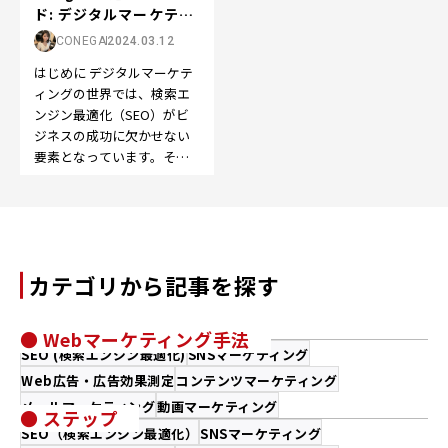
ド: デジタルマーケティ
ングの成...
CONEGA
2024.03.12
はじめに デジタルマーケテ
ィングの世界では、検索エ
ンジン最適化（SEO）がビ
ジネスの成功に欠かせない
要素となっています。そし
て、その中で特に重要なの
が「Google 関連…
カテゴリから記事を探す
● Webマーケティング手法
SEO (検索エンジン最適化)
SNSマーケティング
Web広告・広告効果測定
コンテンツマーケティング
メールマーケティング
動画マーケティング
● ステップ
SEO（検索エンジン最適化）
SNSマーケティング