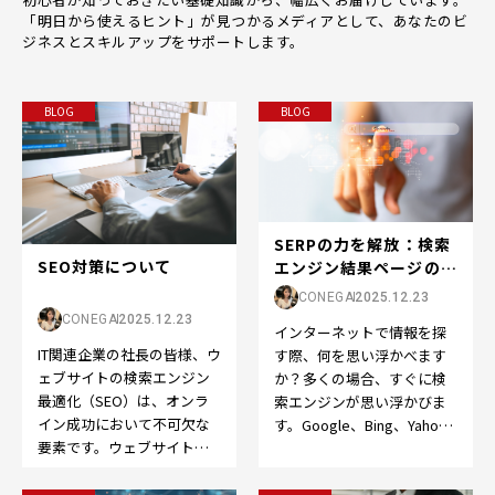
「明日から使えるヒント」が見つかるメディアとして、あなたのビ
ジネスとスキルアップをサポートします。
BLOG
BLOG
SERPの力を解放：検索
SEO対策について
エンジン結果ページの世
界へようこそ
CONEGA
2025.12.23
CONEGA
2025.12.23
インターネットで情報を探
IT関連企業の社長の皆様、ウ
す際、何を思い浮かべます
ェブサイトの検索エンジン
か？多くの場合、すぐに検
最適化（SEO）は、オンラ
索エンジンが思い浮かびま
イン成功において不可欠な
す。Google、Bing、Yahoo
要素です。ウェブサイトを
など、検索エンジンはオン
成功させるために、以下の
ライン体験の…
ポイントを押さえてS…