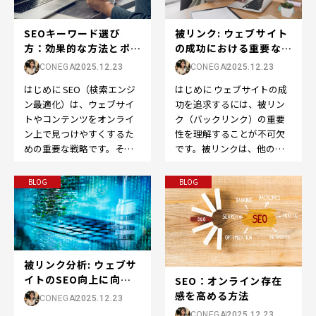
被リンク: ウェブサイト
SEOキーワード選び
の成功における重要な役
方：効果的な方法とポイ
割
ント
CONEGA
2025.12.23
CONEGA
2025.12.23
はじめに ウェブサイトの成
はじめに SEO（検索エンジ
功を追求するには、被リン
ン最適化）は、ウェブサイ
ク（バックリンク）の重要
トやコンテンツをオンライ
性を理解することが不可欠
ン上で見つけやすくするた
です。被リンクは、他のウ
めの重要な戦略です。その
ェブサイトから自分のウェ
中でも、適切なキーワード
ブサイトへのリンクのこ
の選定は成功の鍵です。…
BLOG
BLOG
と…
被リンク分析: ウェブサ
イトのSEO向上に向け
SEO：オンライン存在
た重要なステッ...
感を高める方法
CONEGA
2025.12.23
CONEGA
2025.12.23