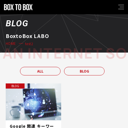
BLOG
BoxtoBox LABO
test2
HOME
AN INTERNET SO
ALL
BLOG
BLOG
Google 関連 キーワー