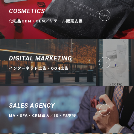
COSMETICS
化粧品ODM・OEM／リテール販売支援
DIGITAL MARKETING
インターネット広告・OOH広告
SALES AGENCY
MA・SFA・CRM導入／IS・FS支援