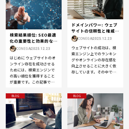
ドメインパワー: ウェブ
サイトの信頼性と権威の
検索結果順位: SEO最適
向上をサポート...
CONEGA
2025.12.23
化の重要性と効果的な戦
略
ウェブサイトの成功は、検
CONEGA
2025.12.23
索エンジン上でのランキン
はじめに ウェブサイトのオ
グやオンラインの存在感を
ンライン存在を成功させる
向上させることに大きく依
ためには、検索エンジンで
存しています。その中で
の高い順位を獲得すること
も、SEOの世界で重要な役
が重要です。この記事で
割を果たすのが「ドメイン
は、「検索結果順位」また
パ…
は「SEO順位」の重要性
BLOG
BLOG
と…