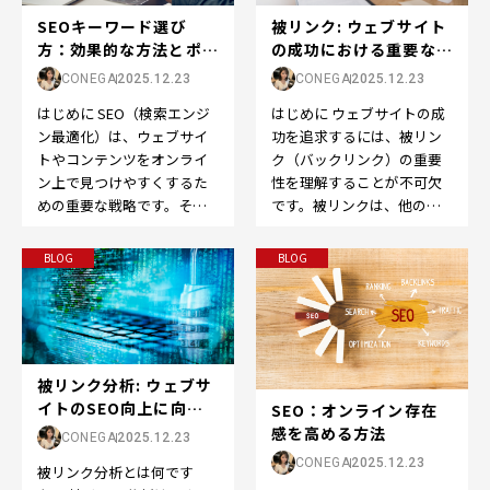
被リンク: ウェブサイト
SEOキーワード選び
の成功における重要な役
方：効果的な方法とポイ
割
ント
CONEGA
2025.12.23
CONEGA
2025.12.23
はじめに ウェブサイトの成
はじめに SEO（検索エンジ
功を追求するには、被リン
ン最適化）は、ウェブサイ
ク（バックリンク）の重要
トやコンテンツをオンライ
性を理解することが不可欠
ン上で見つけやすくするた
です。被リンクは、他のウ
めの重要な戦略です。その
ェブサイトから自分のウェ
中でも、適切なキーワード
ブサイトへのリンクのこ
の選定は成功の鍵です。…
BLOG
BLOG
と…
被リンク分析: ウェブサ
イトのSEO向上に向け
SEO：オンライン存在
た重要なステッ...
感を高める方法
CONEGA
2025.12.23
CONEGA
2025.12.23
被リンク分析とは何です