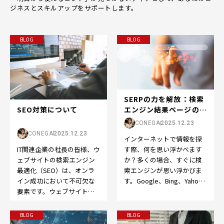
ジネスとスキルアップをサポートします。
BLOG
BLOG
SERPの力を解放：検索
SEO対策について
エンジン結果ページの世
界へようこそ
CONEGA
2025.12.23
CONEGA
2025.12.23
インターネットで情報を探
IT関連企業の社長の皆様、ウ
す際、何を思い浮かべます
ェブサイトの検索エンジン
か？多くの場合、すぐに検
最適化（SEO）は、オンラ
索エンジンが思い浮かびま
イン成功において不可欠な
す。Google、Bing、Yahoo
要素です。ウェブサイトを
など、検索エンジンはオン
成功させるために、以下の
ライン体験の…
ポイントを押さえてS…
BLOG
BLOG