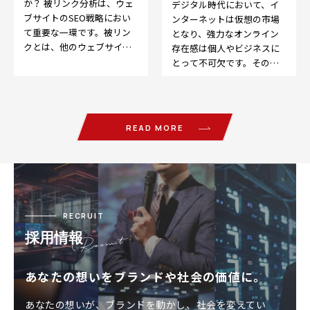
か？ 被リンク分析は、ウェ
デジタル時代において、イ
ブサイトのSEO戦略におい
ンターネットは仮想の市場
て重要な一環です。被リン
となり、強力なオンライン
クとは、他のウェブサイト
存在感は個人やビジネスに
から自分のウェブサイトへ
とって不可欠です。そのた
のリンクのことを指しま
めに欠かせないのが、
す…
Search Engine O…
READ MORE
RECRUIT
採用情報
あなたの想いをブランドや社会の価値に。
あなたの想いが、ブランドを動かし、社会を変えてい