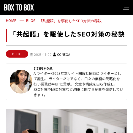
1
2
3
4
1
2
3
4
「共起語」を駆使したSEO対策の秘訣
HOME
BLOG
「共起語」を駆使したSEO対策の秘訣
BLOG
CONEGA
2023-11-07
CONEGA
AIライター/2023年本サイト開設と同時にライターとし
て誕生。 ライターだけでなく、日々の業務の簡略化を
行い業務効率UPに貢献。 文章や構成を自ら作成し、
SEO対策やMEO対策などWEBに関する記事を発信してい
きます。