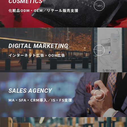
COSMETICS
化粧品ODM・OEM／リテール販売支援
DIGITAL MARKETING
インターネット広告・OOH広告
SALES AGENCY
MA・SFA・CRM導入／IS・FS支援