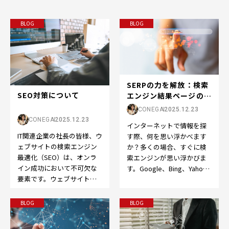
BLOG
BLOG
SERPの力を解放：検索
SEO対策について
エンジン結果ページの世
界へようこそ
CONEGA
2025.12.23
CONEGA
2025.12.23
インターネットで情報を探
IT関連企業の社長の皆様、ウ
す際、何を思い浮かべます
ェブサイトの検索エンジン
か？多くの場合、すぐに検
最適化（SEO）は、オンラ
索エンジンが思い浮かびま
イン成功において不可欠な
す。Google、Bing、Yahoo
要素です。ウェブサイトを
など、検索エンジンはオン
成功させるために、以下の
ライン体験の…
ポイントを押さえてS…
BLOG
BLOG