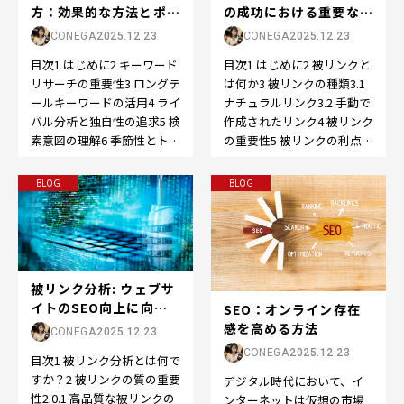
の成功における重要な役
方：効果的な方法とポイ
割
ント
CONEGA
2025.12.23
CONEGA
2025.12.23
目次1 はじめに2 被リンクと
目次1 はじめに2 キーワード
は何か3 被リンクの種類3.1
リサーチの重要性3 ロングテ
ナチュラルリンク3.2 手動で
ールキーワードの活用4 ライ
作成されたリンク4 被リンク
バル分析と独自性の追求5 検
の重要性5 被リンクの利点
索意図の理解6 季節性とトレ
5.1 SEO向上5.2…
ンドの考慮7 コンテンツと
の…
BLOG
BLOG
被リンク分析: ウェブサ
イトのSEO向上に向け
SEO：オンライン存在
た重要なステップ
感を高める方法
CONEGA
2025.12.23
CONEGA
2025.12.23
目次1 被リンク分析とは何で
すか？2 被リンクの質の重要
デジタル時代において、イ
性2.0.1 高品質な被リンクの
ンターネットは仮想の市場