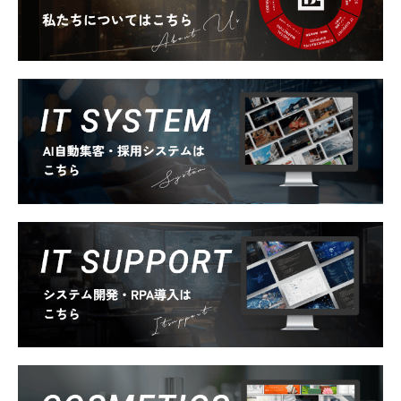
About Us
System
Itsupport