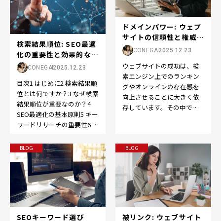
ドメインパワー: ウェブ
サイトの信頼性と権威の
検索結果順位: SEO最適
向上をサポートする重要
CONEGA
2025.12.23
化の重要性と効果的な戦
な要素
略
ウェブサイトの成功は、検
CONEGA
2025.12.23
索エンジン上でのランキン
目次1 はじめに2 検索結果順
グやオンラインの存在感を
位とは何ですか？3 なぜ検索
向上させることに大きく依
結果順位が重要なのか？4
存しています。その中で
SEO最適化の基本原則5 キー
も、SEOの世界で重要な役
ワードリサーチの重要性6 コ
割を果たすのが「ドメイン
ンテンツの最適化方法7 メ
パ…
タ…
BLOG
BLOG
被リンク: ウェブサイト
SEOキーワード選び