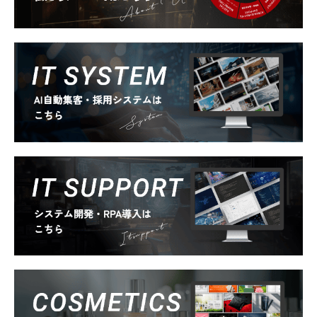
About Us
System
Itsupport