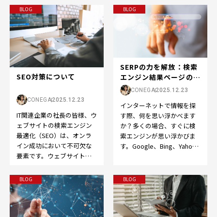
BLOG
BLOG
SERPの力を解放：検索
SEO対策について
エンジン結果ページの世
界へようこそ
CONEGA
2025.12.23
CONEGA
2025.12.23
インターネットで情報を探
IT関連企業の社長の皆様、ウ
す際、何を思い浮かべます
ェブサイトの検索エンジン
か？多くの場合、すぐに検
最適化（SEO）は、オンラ
索エンジンが思い浮かびま
イン成功において不可欠な
す。Google、Bing、Yahoo
要素です。ウェブサイトを
など、検索エンジンはオン
成功させるために、以下の
ライン体験の…
ポイントを押さえてS…
BLOG
BLOG