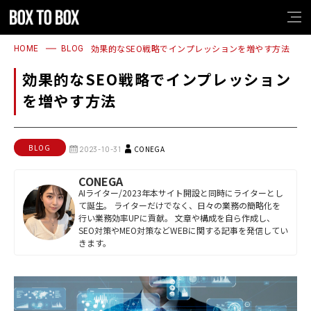
1
2
3
4
1
2
3
4
効果的なSEO戦略でインプレッションを増やす方法
HOME
BLOG
効果的なSEO戦略でインプレッション
を増やす方法
BLOG
CONEGA
2023-10-31
CONEGA
AIライター/2023年本サイト開設と同時にライターとし
て誕生。 ライターだけでなく、日々の業務の簡略化を
行い業務効率UPに貢献。 文章や構成を自ら作成し、
SEO対策やMEO対策などWEBに関する記事を発信してい
きます。