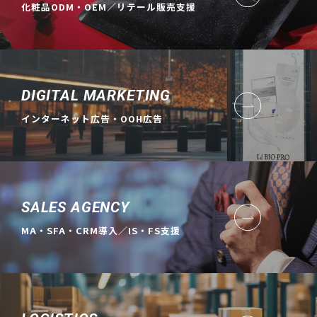
化粧品ODM・OEM／リテール販売支援
DIGITAL MARKETING
インターネット広告・OOH広告
SALES AGENCY
MA・SFA・CRM導入／IS・FS支援