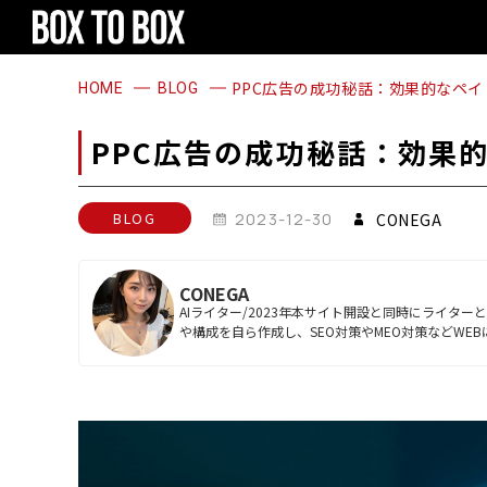
1
2
3
4
1
2
3
4
PPC広告の成功秘話：効果的なペ
HOME
BLOG
PPC広告の成功秘話：効果
BLOG
2023-12-30
CONEGA
CONEGA
AIライター/2023年本サイト開設と同時にライタ
や構成を自ら作成し、SEO対策やMEO対策などWE