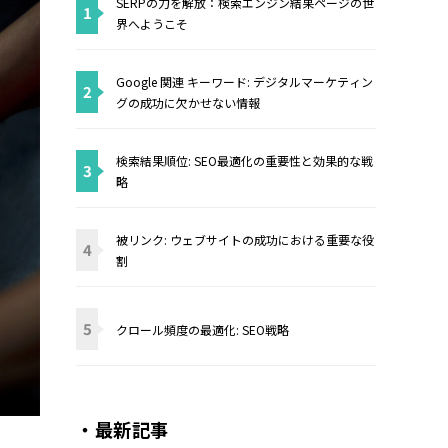
SERPの力を解放：検索エンジン結果ページの世
1
界へようこそ
Google 関連 キーワード: デジタルマーケティン
2
グの成功に欠かせない情報
検索結果順位: SEO最適化の重要性と効果的な戦
3
略
被リンク: ウェブサイトの成功における重要な役
4
割
5
クロール頻度の最適化: SEO戦略
・最新記事