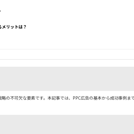
？
るメリットは？
ティング戦略の不可欠な要素です。本記事では、PPC広告の基本から成功事例ま