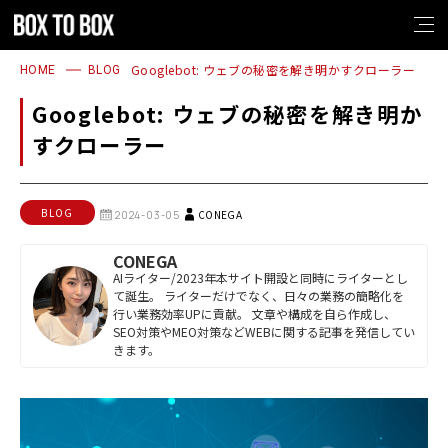
1
2
3
4
1
2
3
4
Googlebot: ウェブの秘密を解き明かすクローラー
HOME
BLOG
Googlebot: ウェブの秘密を解き明か
すクローラー
BLOG
CONEGA
2024-03-05
CONEGA
AIライター/2023年本サイト開設と同時にライターとし
て誕生。 ライターだけでなく、日々の業務の簡略化を
行い業務効率UPに貢献。 文章や構成を自ら作成し、
SEO対策やMEO対策などWEBに関する記事を発信してい
きます。