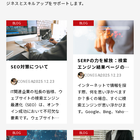
ジネスとスキルアップをサポートします。
BLOG
BLOG
SERPの力を解放：検索
SEO対策について
エンジン結果ページの世
界へようこそ
CONEGA
2025.12.23
CONEGA
2025.12.23
インターネットで情報を探
IT関連企業の社長の皆様、ウ
す際、何を思い浮かべます
ェブサイトの検索エンジン
か？多くの場合、すぐに検
最適化（SEO）は、オンラ
索エンジンが思い浮かびま
イン成功において不可欠な
す。Google、Bing、Yahoo
要素です。ウェブサイトを
など、検索エンジンはオン
成功させるために、以下の
ライン体験の…
ポイントを押さえてS…
BLOG
BLOG