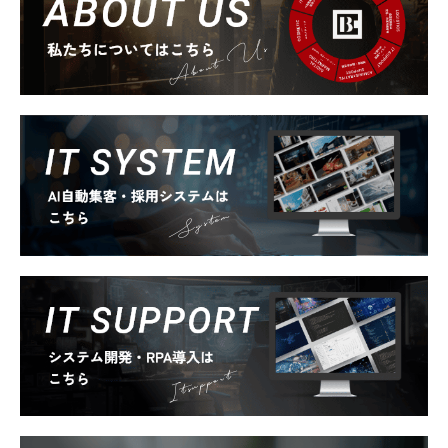
About Us
System
Itsupport