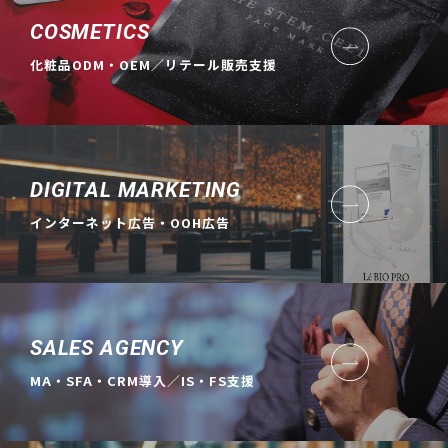
COSMETICS
化粧品ODM・OEM／リテール販売支援
DIGITAL MARKETING
インターネット広告・OOH広告
SALES AGENCY
MA・SFA・CRM導入／IS・FS支援