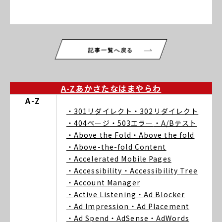
記事一覧へ戻る
A-Z
あ
か
さ
た
な
は
ま
や
ら
わ
A-Z
・301リダイレクト
・302リダイレクト
・404ページ
・503エラー
・A/Bテスト
・Above the Fold
・Above the fold
・Above-the-fold Content
・Accelerated Mobile Pages
・Accessibility
・Accessibility Tree
・Account Manager
・Active Listening
・Ad Blocker
・Ad Impression
・Ad Placement
・Ad Spend
・AdSense
・AdWords