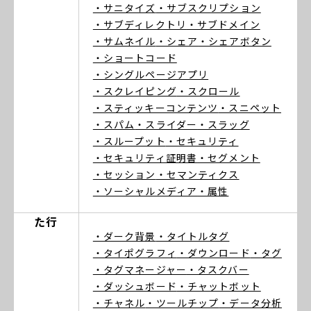
・サニタイズ
・サブスクリプション
・サブディレクトリ
・サブドメイン
・サムネイル
・シェア
・シェアボタン
・ショートコード
・シングルページアプリ
・スクレイピング
・スクロール
・スティッキーコンテンツ
・スニペット
・スパム
・スライダー
・スラッグ
・スループット
・セキュリティ
・セキュリティ証明書
・セグメント
・セッション
・セマンティクス
・ソーシャルメディア
・属性
た行
・ダーク背景
・タイトルタグ
・タイポグラフィ
・ダウンロード
・タグ
・タグマネージャー
・タスクバー
・ダッシュボード
・チャットボット
・チャネル
・ツールチップ
・データ分析