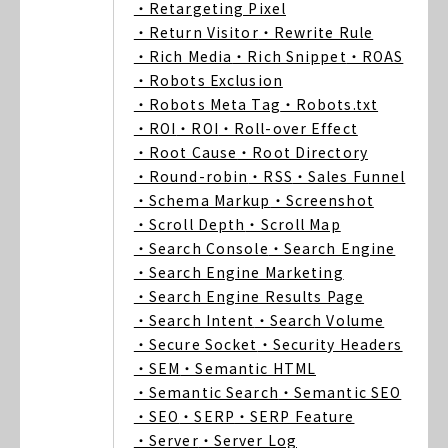
・Retargeting Pixel
・Return Visitor
・Rewrite Rule
・Rich Media
・Rich Snippet
・ROAS
・Robots Exclusion
・Robots Meta Tag
・Robots.txt
・ROI
・ROI
・Roll-over Effect
・Root Cause
・Root Directory
・Round-robin
・RSS
・Sales Funnel
・Schema Markup
・Screenshot
・Scroll Depth
・Scroll Map
・Search Console
・Search Engine
・Search Engine Marketing
・Search Engine Results Page
・Search Intent
・Search Volume
・Secure Socket
・Security Headers
・SEM
・Semantic HTML
・Semantic Search
・Semantic SEO
・SEO
・SERP
・SERP Feature
・Server
・Server Log