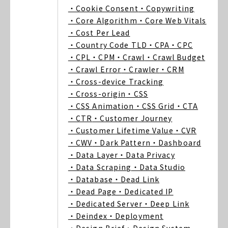
・Cookie Consent
・Copywriting
・Core Algorithm
・Core Web Vitals
・Cost Per Lead
・Country Code TLD
・CPA
・CPC
・CPL
・CPM
・Crawl
・Crawl Budget
・Crawl Error
・Crawler
・CRM
・Cross-device Tracking
・Cross-origin
・CSS
・CSS Animation
・CSS Grid
・CTA
・CTR
・Customer Journey
・Customer Lifetime Value
・CVR
・CWV
・Dark Pattern
・Dashboard
・Data Layer
・Data Privacy
・Data Scraping
・Data Studio
・Database
・Dead Link
・Dead Page
・Dedicated IP
・Dedicated Server
・Deep Link
・Deindex
・Deployment