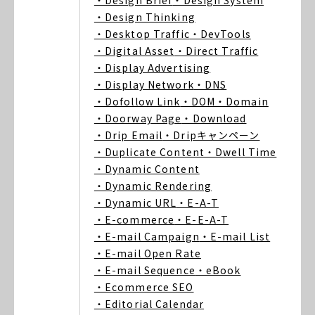
・Design Brief
・Design System
・Design Thinking
・Desktop Traffic
・DevTools
・Digital Asset
・Direct Traffic
・Display Advertising
・Display Network
・DNS
・Dofollow Link
・DOM
・Domain
・Doorway Page
・Download
・Drip Email
・Dripキャンペーン
・Duplicate Content
・Dwell Time
・Dynamic Content
・Dynamic Rendering
・Dynamic URL
・E-A-T
・E-commerce
・E-E-A-T
・E-mail Campaign
・E-mail List
・E-mail Open Rate
・E-mail Sequence
・eBook
・Ecommerce SEO
・Editorial Calendar