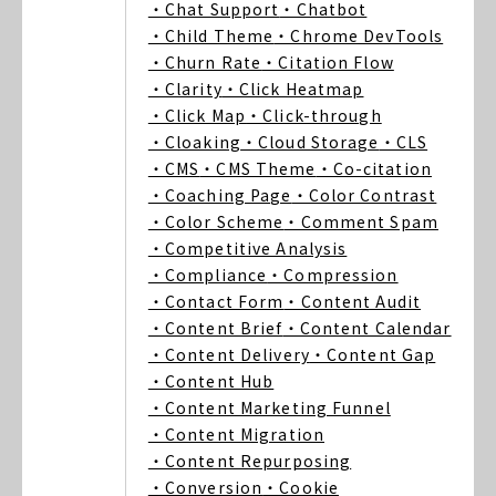
・Chat Support
・Chatbot
・Child Theme
・Chrome DevTools
・Churn Rate
・Citation Flow
・Clarity
・Click Heatmap
・Click Map
・Click-through
・Cloaking
・Cloud Storage
・CLS
・CMS
・CMS Theme
・Co-citation
・Coaching Page
・Color Contrast
・Color Scheme
・Comment Spam
・Competitive Analysis
・Compliance
・Compression
・Contact Form
・Content Audit
・Content Brief
・Content Calendar
・Content Delivery
・Content Gap
・Content Hub
・Content Marketing Funnel
・Content Migration
・Content Repurposing
・Conversion
・Cookie