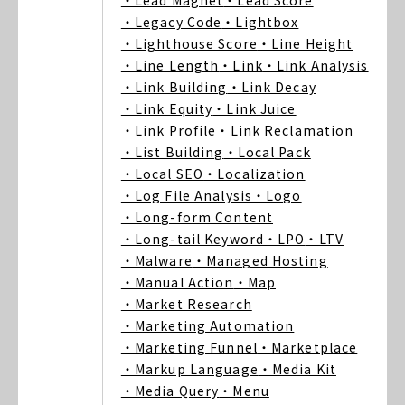
・Lead Magnet
・Lead Score
・Legacy Code
・Lightbox
・Lighthouse Score
・Line Height
・Line Length
・Link
・Link Analysis
・Link Building
・Link Decay
・Link Equity
・Link Juice
・Link Profile
・Link Reclamation
・List Building
・Local Pack
・Local SEO
・Localization
・Log File Analysis
・Logo
・Long-form Content
・Long-tail Keyword
・LPO
・LTV
・Malware
・Managed Hosting
・Manual Action
・Map
・Market Research
・Marketing Automation
・Marketing Funnel
・Marketplace
・Markup Language
・Media Kit
・Media Query
・Menu