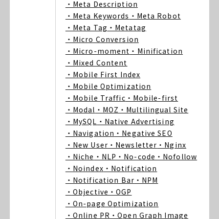
・Meta Description
・Meta Keywords
・Meta Robot
・Meta Tag
・Metatag
・Micro Conversion
・Micro-moment
・Minification
・Mixed Content
・Mobile First Index
・Mobile Optimization
・Mobile Traffic
・Mobile-first
・Modal
・MOZ
・Multilingual Site
・MySQL
・Native Advertising
・Navigation
・Negative SEO
・New User
・Newsletter
・Nginx
・Niche
・NLP
・No-code
・Nofollow
・Noindex
・Notification
・Notification Bar
・NPM
・Objective
・OGP
・On-page Optimization
・Online PR
・Open Graph Image