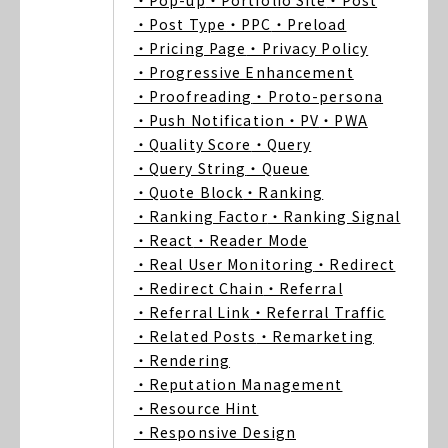
・Pop-up
・Portfolio Site
・Post
・Post Type
・PPC
・Preload
・Pricing Page
・Privacy Policy
・Progressive Enhancement
・Proofreading
・Proto-persona
・Push Notification
・PV
・PWA
・Quality Score
・Query
・Query String
・Queue
・Quote Block
・Ranking
・Ranking Factor
・Ranking Signal
・React
・Reader Mode
・Real User Monitoring
・Redirect
・Redirect Chain
・Referral
・Referral Link
・Referral Traffic
・Related Posts
・Remarketing
・Rendering
・Reputation Management
・Resource Hint
・Responsive Design