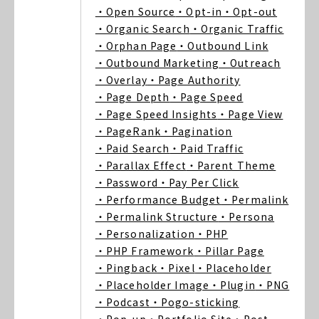
・Open Source
・Opt-in
・Opt-out
・Organic Search
・Organic Traffic
・Orphan Page
・Outbound Link
・Outbound Marketing
・Outreach
・Overlay
・Page Authority
・Page Depth
・Page Speed
・Page Speed Insights
・Page View
・PageRank
・Pagination
・Paid Search
・Paid Traffic
・Parallax Effect
・Parent Theme
・Password
・Pay Per Click
・Performance Budget
・Permalink
・Permalink Structure
・Persona
・Personalization
・PHP
・PHP Framework
・Pillar Page
・Pingback
・Pixel
・Placeholder
・Placeholder Image
・Plugin
・PNG
・Podcast
・Pogo-sticking