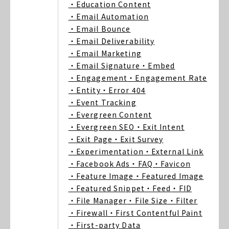
・Education Content
・Email Automation
・Email Bounce
・Email Deliverability
・Email Marketing
・Email Signature
・Embed
・Engagement
・Engagement Rate
・Entity
・Error 404
・Event Tracking
・Evergreen Content
・Evergreen SEO
・Exit Intent
・Exit Page
・Exit Survey
・Experimentation
・External Link
・Facebook Ads
・FAQ
・Favicon
・Feature Image
・Featured Image
・Featured Snippet
・Feed
・FID
・File Manager
・File Size
・Filter
・Firewall
・First Contentful Paint
・First-party Data