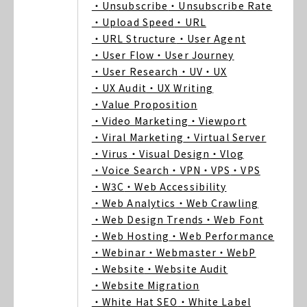
・Unsubscribe
・Unsubscribe Rate
・Upload Speed
・URL
・URL Structure
・User Agent
・User Flow
・User Journey
・User Research
・UV
・UX
・UX Audit
・UX Writing
・Value Proposition
・Video Marketing
・Viewport
・Viral Marketing
・Virtual Server
・Virus
・Visual Design
・Vlog
・Voice Search
・VPN
・VPS
・VPS
・W3C
・Web Accessibility
・Web Analytics
・Web Crawling
・Web Design Trends
・Web Font
・Web Hosting
・Web Performance
・Webinar
・Webmaster
・WebP
・Website
・Website Audit
・Website Migration
・White Hat SEO
・White Label