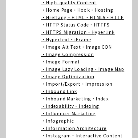
・High-quality Content
・Home Page
・Hook
・Hosting
・Hreflang
・HTML
・HTML5
・HTTP
・HTTP Status Code
・HTTPS
・HTTPS Migration
・Hyperlink
・Hypertext
・iFrame
・Image Alt Text
・Image CDN
・Image Compression
・Image Format
・Image Lazy Loading
・Image Map
・Image Optimization
・Import/Export
・Impression
・Inbound Link
・Inbound Marketing
・Index
・Indexability
・Indexing
・Influencer Marketing
・Infographic
・Information Architecture
・Instagram
・Interactive Content