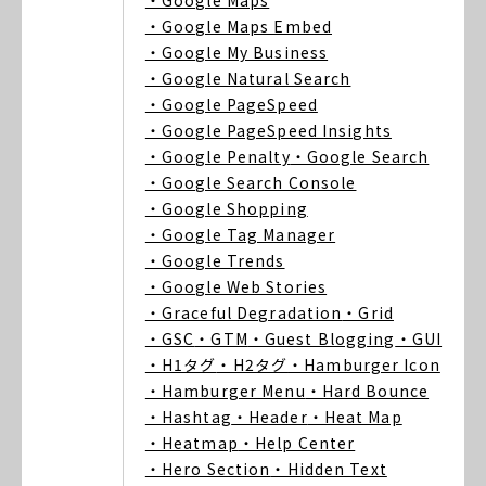
・Google Maps
・Google Maps Embed
・Google My Business
・Google Natural Search
・Google PageSpeed
・Google PageSpeed Insights
・Google Penalty
・Google Search
・Google Search Console
・Google Shopping
・Google Tag Manager
・Google Trends
・Google Web Stories
・Graceful Degradation
・Grid
・GSC
・GTM
・Guest Blogging
・GUI
・H1タグ
・H2タグ
・Hamburger Icon
・Hamburger Menu
・Hard Bounce
・Hashtag
・Header
・Heat Map
・Heatmap
・Help Center
・Hero Section
・Hidden Text