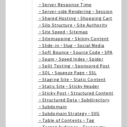
・Server Response Time
・Server-side Rendering
・Session
・Shared Hosting
・Shopping Cart
・Silo Structure
・Site Authority
・Site Speed
・Sitemap
・Sitemapping
・Skinny Content
・Slide-in
・Slug
・Social Media
・Soft Bounce
・Source Code
・SPA
・Spam
・Speed Index
・Spider
・Split Testing
・Sponsored Post
・SQL
・Squeeze Page
・SSL
・Staging Site
・Static Content
・Static Site
・Sticky Header
・Sticky Post
・Structured Content
・Structured Data
・Subdirectory
・Subdomain
・Subdomain Strategy
・SVG
・Table of Contents
・Tag