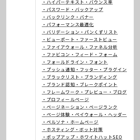
・ハイパーテキスト
・バウンス率
・パスワード
・バックアップ
・バックリンク
・バナー
・パフォーマンス最適化
・バリデーション
・パンくずリスト
・ビューポート
・ファーストビュー
・ファイアウォール
・ファネル分析
・ファビコン
・フィード
・フォーム
・フォールドライン
・フォント
・プッシュ通知
・フッター
・プラグイン
・ブラックリスト
・ブランディング
・ブランド認知
・ブレークポイント
・フレームワーク
・プレビュー
・ブログ
・プロフィールページ
・ページネーション
・ページランク
・ページ体験
・ペイウォール
・ヘッダー
・ペルソナ
・ホームページ
・ホスティング
・ボット対策
・ポップアップ
・ホワイトハットSEO