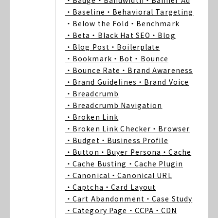
・Badge
・Bandwidth
・Banner Ad
・Baseline
・Behavioral Targeting
・Below the Fold
・Benchmark
・Beta
・Black Hat SEO
・Blog
・Blog Post
・Boilerplate
・Bookmark
・Bot
・Bounce
・Bounce Rate
・Brand Awareness
・Brand Guidelines
・Brand Voice
・Breadcrumb
・Breadcrumb Navigation
・Broken Link
・Broken Link Checker
・Browser
・Budget
・Business Profile
・Button
・Buyer Persona
・Cache
・Cache Busting
・Cache Plugin
・Canonical
・Canonical URL
・Captcha
・Card Layout
・Cart Abandonment
・Case Study
・Category Page
・CCPA
・CDN