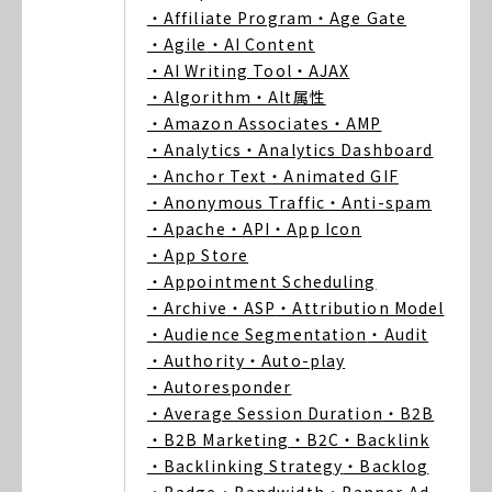
・Affiliate Program
・Age Gate
・Agile
・AI Content
・AI Writing Tool
・AJAX
・Algorithm
・Alt属性
・Amazon Associates
・AMP
・Analytics
・Analytics Dashboard
・Anchor Text
・Animated GIF
・Anonymous Traffic
・Anti-spam
・Apache
・API
・App Icon
・App Store
・Appointment Scheduling
・Archive
・ASP
・Attribution Model
・Audience Segmentation
・Audit
・Authority
・Auto-play
・Autoresponder
・Average Session Duration
・B2B
・B2B Marketing
・B2C
・Backlink
・Backlinking Strategy
・Backlog