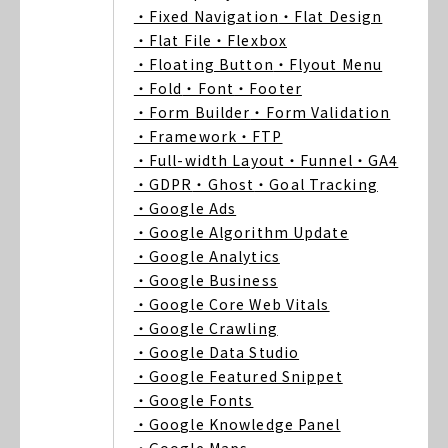
・Fixed Navigation
・Flat Design
・Flat File
・Flexbox
・Floating Button
・Flyout Menu
・Fold
・Font
・Footer
・Form Builder
・Form Validation
・Framework
・FTP
・Full-width Layout
・Funnel
・GA4
・GDPR
・Ghost
・Goal Tracking
・Google Ads
・Google Algorithm Update
・Google Analytics
・Google Business
・Google Core Web Vitals
・Google Crawling
・Google Data Studio
・Google Featured Snippet
・Google Fonts
・Google Knowledge Panel