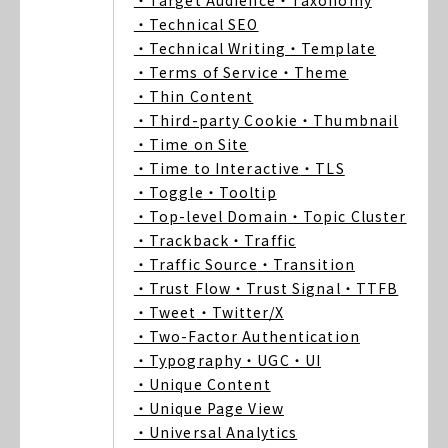
・Target Audience
・Taxonomy
・Technical SEO
・Technical Writing
・Template
・Terms of Service
・Theme
・Thin Content
・Third-party Cookie
・Thumbnail
・Time on Site
・Time to Interactive
・TLS
・Toggle
・Tooltip
・Top-level Domain
・Topic Cluster
・Trackback
・Traffic
・Traffic Source
・Transition
・Trust Flow
・Trust Signal
・TTFB
・Tweet
・Twitter/X
・Two-Factor Authentication
・Typography
・UGC
・UI
・Unique Content
・Unique Page View
・Universal Analytics