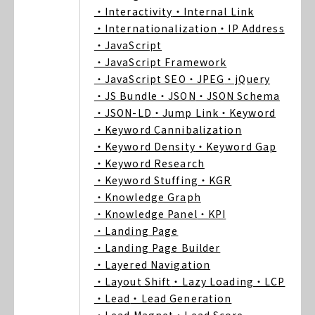
・Interactivity
・Internal Link
・Internationalization
・IP Address
・JavaScript
・JavaScript Framework
・JavaScript SEO
・JPEG
・jQuery
・JS Bundle
・JSON
・JSON Schema
・JSON-LD
・Jump Link
・Keyword
・Keyword Cannibalization
・Keyword Density
・Keyword Gap
・Keyword Research
・Keyword Stuffing
・KGR
・Knowledge Graph
・Knowledge Panel
・KPI
・Landing Page
・Landing Page Builder
・Layered Navigation
・Layout Shift
・Lazy Loading
・LCP
・Lead
・Lead Generation