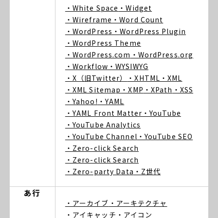
・White Space
・Widget
・Wireframe
・Word Count
・WordPress
・WordPress Plugin
・WordPress Theme
・WordPress.com
・WordPress.org
・Workflow
・WYSIWYG
・X（旧Twitter）
・XHTML
・XML
・XML Sitemap
・XMP
・XPath
・XSS
・Yahoo!
・YAML
・YAML Front Matter
・YouTube
・YouTube Analytics
・YouTube Channel
・YouTube SEO
・Zero-click Search
・Zero-click Search
・Zero-party Data
・Z世代
あ行
・アーカイブ
・アーキテクチャ
・アイキャッチ
・アイコン