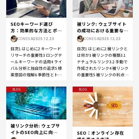
被リンク: ウェブサイト
SEOキーワード選び
の成功における重要な役
方：効果的な方法とポイ
割
ント
CONEGA
2025.12.23
CONEGA
2025.12.23
目次1 はじめに2 被リンクと
目次1 はじめに2 キーワード
は何か3 被リンクの種類3.1
リサーチの重要性3 ロングテ
ナチュラルリンク3.2 手動で
ールキーワードの活用4 ライ
作成されたリンク4 被リンク
バル分析と独自性の追求5 検
の重要性5 被リンクの利点
索意図の理解6 季節性とトレ
5.1 SEO向上5.2…
ンドの考慮7 コンテンツと
の…
BLOG
BLOG
被リンク分析: ウェブサ
イトのSEO向上に向け
SEO：オンライン存在
た重要なステップ