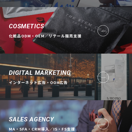
COSMETICS
化粧品ODM・OEM／リテール販売支援
DIGITAL MARKETING
インターネット広告・OOH広告
SALES AGENCY
MA・SFA・CRM導入／IS・FS支援