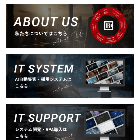
About Us
System
Itsupport