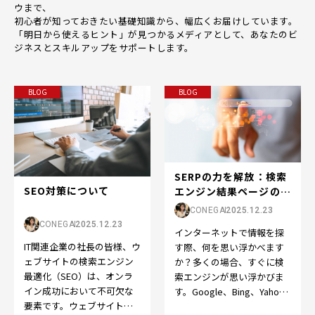
ウまで、
初心者が知っておきたい基礎知識から、幅広くお届けしています。
「明日から使えるヒント」が見つかるメディアとして、あなたのビ
ジネスとスキルアップをサポートします。
BLOG
BLOG
SERPの力を解放：検索
SEO対策について
エンジン結果ページの世
界へようこそ
CONEGA
2025.12.23
CONEGA
2025.12.23
インターネットで情報を探
IT関連企業の社長の皆様、ウ
す際、何を思い浮かべます
ェブサイトの検索エンジン
か？多くの場合、すぐに検
最適化（SEO）は、オンラ
索エンジンが思い浮かびま
イン成功において不可欠な
す。Google、Bing、Yahoo
要素です。ウェブサイトを
など、検索エンジンはオン