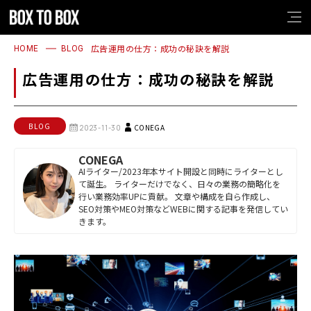
1
2
3
4
1
2
3
4
広告運用の仕方：成功の秘訣を解説
HOME
BLOG
広告運用の仕方：成功の秘訣を解説
BLOG
CONEGA
2023-11-30
CONEGA
AIライター/2023年本サイト開設と同時にライターとし
て誕生。 ライターだけでなく、日々の業務の簡略化を
行い業務効率UPに貢献。 文章や構成を自ら作成し、
SEO対策やMEO対策などWEBに関する記事を発信してい
きます。