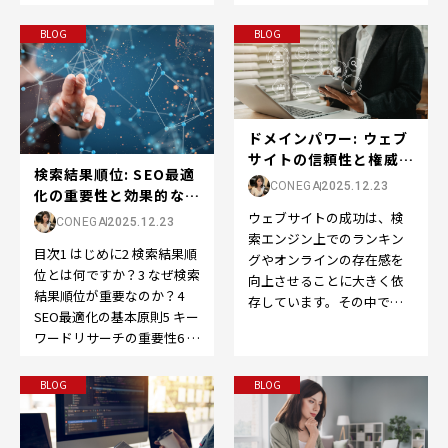
成功させるために、以下の
ライン体験の…
ポイントを押さえてS…
BLOG
BLOG
ドメインパワー: ウェブ
サイトの信頼性と権威の
検索結果順位: SEO最適
向上をサポートする重要
CONEGA
2025.12.23
化の重要性と効果的な戦
な要素
略
ウェブサイトの成功は、検
CONEGA
2025.12.23
索エンジン上でのランキン
目次1 はじめに2 検索結果順
グやオンラインの存在感を
位とは何ですか？3 なぜ検索
向上させることに大きく依
結果順位が重要なのか？4
存しています。その中で
SEO最適化の基本原則5 キー
も、SEOの世界で重要な役
ワードリサーチの重要性6 コ
割を果たすのが「ドメイン
ンテンツの最適化方法7 メ
パ…
タ…
BLOG
BLOG